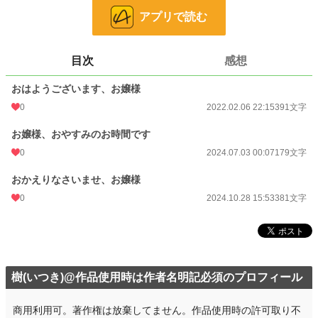
その他の詳細は【作品を使用する際の注意点】をご覧下さい。
アプリで読む
小説
228,619 位 / 228,619 件
目次
感想
青春
7,914 位 / 7,914 件
お気に入り
2
おはようございます、お嬢様
0
2022.02.06 22:15
391文字
24h.ポイント
0 pt
お嬢様、おやすみのお時間です
文字数
951
0
2024.07.03 00:07
179文字
更新日時
2024.10.28 15:53
おかえりなさいませ、お嬢様
初回公開日時
2022.02.06 22:15
0
2024.10.28 15:53
381文字
週間ポイント
141 pt (29,509 位)
月間ポイント
421 pt (37,766 位)
年間ポイント
7,696 pt (36,605 位)
樹(いつき)@作品使用時は作者名明記必須のプロフィール
累計ポイント
46,042 pt (46,554 位)
商用利用可。著作権は放棄してません。作品使用時の許可取り不