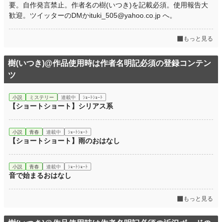
要。自作発言禁止。作者名の樹(いつき)を記載必須。使用報告大
歓迎。ツイッターのDMかituki_505@yahoo.co.jp へ。
もっと見る
樹(いつき)@作品使用時は作者名明記必須の登録コンテン
ツ
小説
ミステリー
連載中
ｼｮｰﾄｼｮｰﾄ
【ショートショート】シリアス系
小説
青春
連載中
ｼｮｰﾄｼｮｰﾄ
【ショートショート】雨のおはなし
小説
青春
連載中
ｼｮｰﾄｼｮｰﾄ
音で始まるおはなし
もっと見る