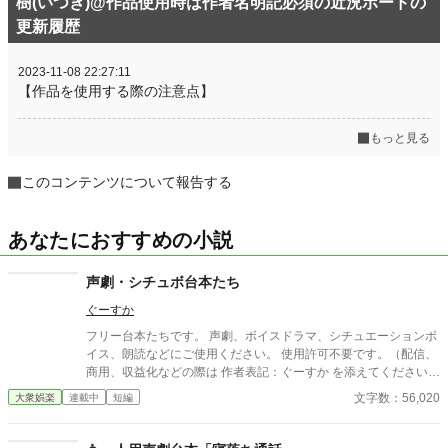
樹(いつき)@作品使用時は作者名明記必須の近況ボードの
更新履歴
2023-11-08 22:27:11
【作品を使用する際の注意点】
もっと見る
このコンテンツについて報告する
あなたにおすすめの小説
声劇・シチュボ台本たち
ぐーすか
フリー台本たちです。 声劇、ボイスドラマ、シチュエーションボ
イス、朗読などにご使用ください。 使用許可不要です。（配信、
商用、収益化などの際は 作者表記：ぐーすか を添えてください。
できれば一報いただけると助かります） 自作発言・過度な改変は
文字数：56,020
大衆娯楽
連載中
短編
許可していません。