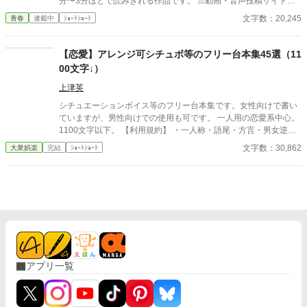
分〜3分ほどで読みきれる作品です。 ⚠動画・音声投稿サイトに
ご使用になる場合⚠ ・使用許可は不要ですが、自作発言や転載は
文字数：20,245
青春
連載中
ｼｮｰﾄｼｮｰﾄ
もちろん禁止です。著作権は放棄しておりません。必ず作者名の
樹(いつき)を記載して下さい。(何度注意しても作者名の記載が無
い場合には台本使用を禁止します) ・語尾変更や方言などの多少
【恋愛】アレンジ可シチュボ等のフリー台本集45選（11
のアレンジはokですが、大幅なアレンジや台本の世界観をぶち壊
00文字↓）
すようなアレンジやエフェクトなどはご遠慮願います。 その他の
詳細は【作品を使用する際の注意点】をご覧下さい。
上津英
シチュエーションボイス等のフリー台本集です。女性向けで書い
ていますが、男性向けでの使用も可です。 一人用の恋愛系中心。
1100文字以下。 【利用規約】 ・一人称・語尾・方言・男女逆転
などのアレンジはご自由に。 ・シチュボ以外にもASMR・ボイス
文字数：30,862
大衆娯楽
完結
ｼｮｰﾄｼｮｰﾄ
ドラマ・朗読・配信・声劇にどうぞお使いください。 ・個人の使
用報告は不要ですが、クレジットの表記はお願い致します。
アプリ一覧