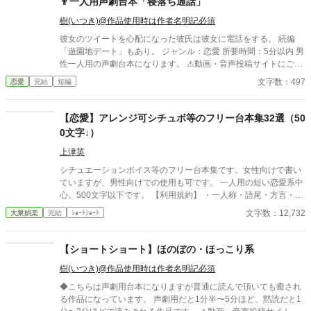
👨一人用声劇台本「寝落ち通話」
樹(いつき)@作品使用時は作者名明記必須
彼女のツイートを心配になった彼氏は彼女に電話をする。 続編
「遊園地デート」もあり。 ジャンル：恋愛 所要時間：5分以内 男
性一人用の声劇台本になります。 ⚠動画・音声投稿サイトにご使
用になる場合⚠ ・使用許可は不要ですが、自作発言や転載はもち
文字数：497
恋愛
完結
短編
ろん禁止です。著作権は放棄しておりません。必ず作者名の樹(い
つき)を記載して下さい。(何度注意しても作者名の記載が無い場
合には台本使用を禁止します) ・語尾変更や方言などの多少のア
【恋愛】アレンジ可シチュボ等のフリー台本集32選（50
レンジはokですが、大幅なアレンジや台本の世界観をぶち壊すよ
0文字↓）
うなアレンジやエフェクトなどはご遠慮願います。 その他の詳細
は【作品を使用する際の注意点】をご覧下さい。
上津英
シチュエーションボイス等のフリー台本集です。女性向けで書い
ていますが、男性向けでの使用も可です。 一人用の短い恋愛系中
心。500文字以下です。 【利用規約】 ・一人称・語尾・方言・男
女逆転などのアレンジはご自由に。 ・シチュボ以外にもASMR・
文字数：12,732
大衆娯楽
完結
ｼｮｰﾄｼｮｰﾄ
ボイスドラマ・朗読・配信・声劇にどうぞお使いください。 ・個
人の使用報告は不要ですが、クレジットの表記はお願い致しま
す。 1100文字以下のフリー台本はこちら。 https://www.alphapoli
【ショートショート】ほのぼの・ほっこり系
s.co.jp/novel/15408480/988054187
樹(いつき)@作品使用時は作者名明記必須
◆こちらは声劇用台本になりますが普通に読んで頂いても癒され
る作品になっています。 声劇用だと1分半〜5分ほど、黙読だと1