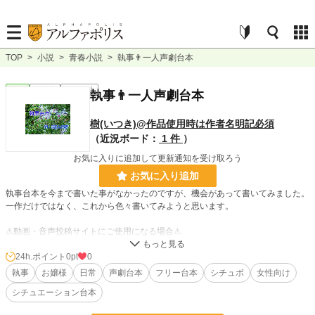
TOP
>
小説
>
青春小説
>
執事👨一人声劇台本
青春
連載中
ｼｮｰﾄｼｮｰﾄ
執事👨一人声劇台本
樹(いつき)@作品使用時は作者名明記必須
（近況ボード：
1 件
）
お気に入りに追加して更新通知を受け取ろう
お気に入り追加
執事台本を今まで書いた事がなかったのですが、機会があって書いてみました。
一作だけではなく、これから色々書いてみようと思います。
⚠動画・音声投稿サイトにご使用になる場合⚠
・使用許可は不要ですが、自作発言や転載はもちろん禁止です。著作権は放棄し
ておりません。必ず作者名の樹(いつき)を記載して下さい。(何度注意しても作者
24h.ポイント
0pt
0
名の記載が無い場合には台本使用を禁止します)
執事
お嬢様
日常
声劇台本
フリー台本
シチュボ
女性向け
・語尾変更や方言などの多少のアレンジはokですが、大幅なアレンジや台本の
シチュエーション台本
世界観をぶち壊すようなアレンジやエフェクトなどはご遠慮願います。