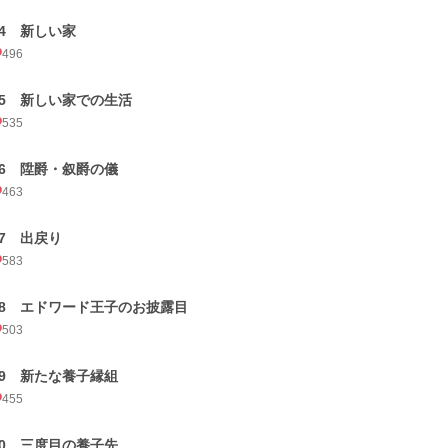
14 新しい家
496
15 新しい家での生活
535
16 陞爵・叙爵の儀
463
17 出戻り
583
18 エドワード王子のお披露目
503
19 新たな養子縁組
455
20 三度目の養子先