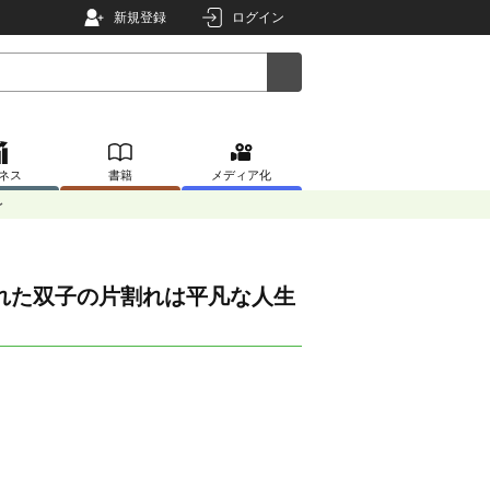
新規登録
ログイン
ネス
書籍
メディア化
〜
れた双子の片割れは平凡な人生