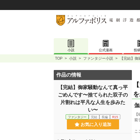
小説
公式漫画
投
TOP
>
小説
>
ファンタジー小説
>
【完結】御
作品の情報
【
【完結】御家騒動なんて真っ平
を
ごめんです〜捨てられた双子の
片割れは平凡な人生を歩みた
伽
い〜
【
ファンタジー
完結
長編
R15
双
お気に入り追加
こ