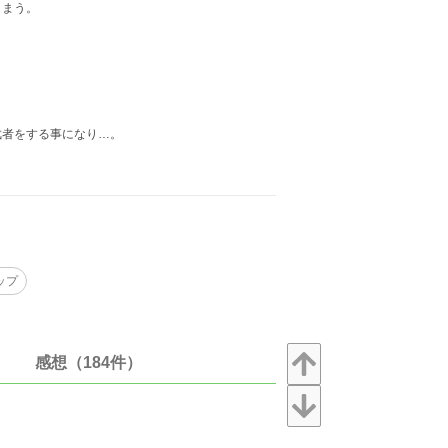
しまう。
武者をする事になり…。
ップ
感想（184件）