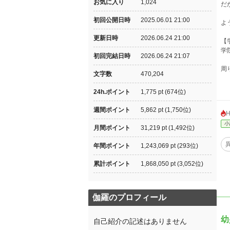
お気に入り
1,024
だ
初回公開日時
2025.06.01 21:00
よ
更新日時
2026.06.24 21:00
【
学
初回完結日時
2026.06.24 21:07
周
文字数
470,204
24h.ポイント
1,775 pt (674位)
週間ポイント
5,862 pt (1,750位)
小
月間ポイント
31,219 pt (1,492位)
年間ポイント
1,243,069 pt (293位)
累計ポイント
1,868,050 pt (3,052位)
伽羅のプロフィール
自己紹介の記述はありません