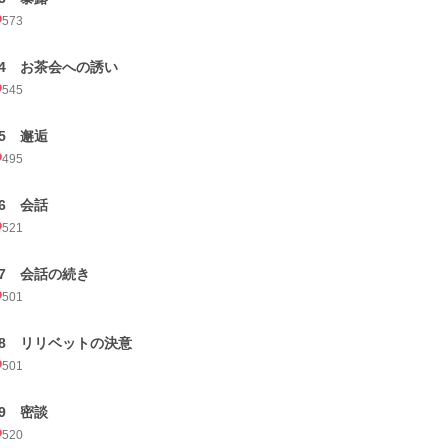
573
34 お茶会への誘い
545
35 邂逅
495
36 会話
521
37 会話の続き
501
38 リリベットの決意
501
39 密談
520