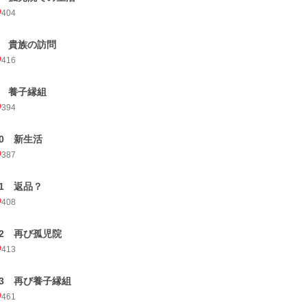
404
8 貴族の訪問
416
9 養子縁組
394
10 新生活
387
11 返品？
408
12 再び孤児院
413
13 再び養子縁組
461