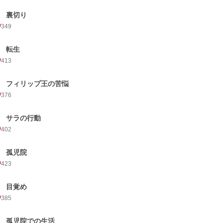
1 裏切り
349
2 転生
413
3 フィリップ王の苦悩
376
4 サラの行動
402
5 孤児院
423
6 目覚め
385
7 孤児院での生活