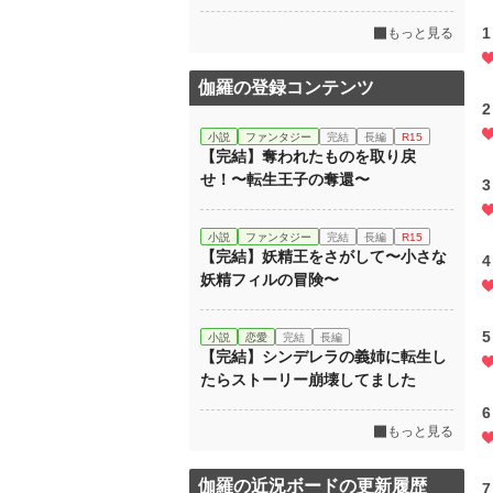
もっと見る
伽羅の登録コンテンツ
小説
ファンタジー
完結
長編
R15
【完結】奪われたものを取り戻
せ！〜転生王子の奪還〜
小説
ファンタジー
完結
長編
R15
【完結】妖精王をさがして〜小さな
妖精フィルの冒険〜
小説
恋愛
完結
長編
【完結】シンデレラの義姉に転生し
たらストーリー崩壊してました
もっと見る
伽羅の近況ボードの更新履歴