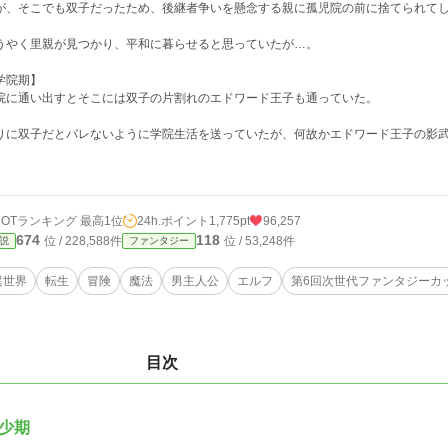
が、そこでも双子だったため、後継者争いを懸念する親に孤児院の前に捨てられて
うやく里親が見つかり、平和に暮らせると思っていたが…。
学院期】
院に通い出すとそこには双子の片割れのエドワード王子も通っていた。
りに双子だとバレないように学院生活を送っていたが、何故かエドワード王子の影
HOTランキング 最高1位
24h.ポイント
1,775pt
96,257
674
118
位 / 228,588件
位 / 53,248件
説
ファンタジー
異世界
転生
冒険
魔法
男主人公
エルフ
第6回次世代ファンタジーカ
目次
幼少期