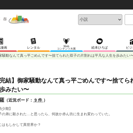
Web
稿漫画
レンタル
絵本ひろば
ビジ
コンテンツ大賞
家騒動なんて真っ平ごめんです〜捨てられた双子の片割れは平凡な人生を歩みたい
完結】御家騒動なんて真っ平ごめんです〜捨てら
歩みたい〜
羅
（近況ボード：
9 件
）
幼少期】
子の弟に殺された…と思ったら、何故か赤ん坊に生まれ変わっていた。
こはもしかして異世界か？