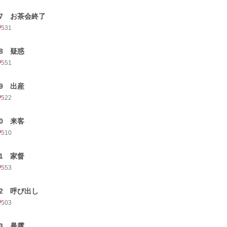
27 お茶会終了
531
28 疑惑
551
29 出産
522
30 来客
510
31 家督
553
32 呼び出し
503
33 暴露