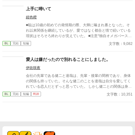
上手に啼いて
紺色橙
■聡は10歳の初めての発情期の際、大輝に噛まれ番となった。そ
れ以来関係を継続しているが、愛ではなく都合と情で続いている
現状はそろそろ終わりが見えていた。 ■注意*独自オメガバース設
定。■『それは愛か本能か』と同じ世界設定です。関係は一切な
文字数：9,082
BL
完結
短編
し。
愛人は嫌だったので別れることにしました。
伊吹咲夜
会社の先輩である健二と達哉は、先輩・後輩の間柄であり、身体
の関係も持っていた。そんな健二のことを達哉は自分を愛してく
れている恋人だとずっと思っていた。 しかし健二との関係は身体
だけで、それ以上のことはない。疑問に思っていた日、健二が結
文字数：10,351
BL
完結
短編
R18
婚したと朝礼で報告が。健二は達哉のことを愛してはいなかった
のか？