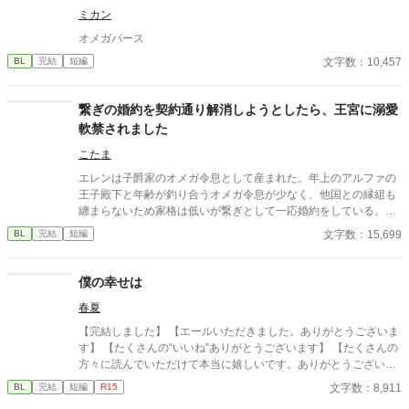
ミカン
オメガバース
文字数：10,457
BL
完結
短編
繋ぎの婚約を契約通り解消しようとしたら、王宮に溺愛
軟禁されました
こたま
エレンは子爵家のオメガ令息として産まれた。年上のアルファの
王子殿下と年齢が釣り合うオメガ令息が少なく、他国との縁組も
纏まらないため家格は低いが繋ぎとして一応婚約をしている。王
子のことは兄のように慕っており、初恋の人ではあるけれど、契
文字数：15,699
BL
完結
短編
約終了時期か王子に想い人が現れた時には解消されるものと考え
ていた。ところが婚約解消時期の直前に王子宮に軟禁された。結
婚を承諾するまでここから出さないと王子から溢れるほどの愛を
僕の幸せは
与えられる。ハッピーエンドオメガバースBLです。
春夏
【完結しました】 【エールいただきました。ありがとうございま
す】 【たくさんの“いいね”ありがとうございます】 【たくさんの
方々に読んでいただけて本当に嬉しいです。ありがとうございま
す！】 恋人に捨てられた悠の心情。 話は別れから始まります。全
文字数：8,911
BL
完結
短編
R15
編が悠の視点です。