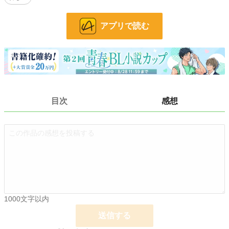
小説
228,640 位 / 228,640 件
BL
31,392 位 / 31,392 件
アプリで読む
お気に入り
34
24h.ポイント
0 pt
文字数
21,102
更新日時
2024.01.12 21:00
目次
感想
初回公開日時
2024.01.01 21:00
初回完結日時
2024.01.12 21:01
週間ポイント
63 pt (41,753 位)
月間ポイント
196 pt (52,128 位)
年間ポイント
2,667 pt (60,265 位)
1000文字以内
累計ポイント
31,517 pt (56,756 位)
送信する