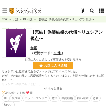
TOP
>
小説
>
BL小説
>
【完結】偽装結婚の代償〜リュシアン視点〜
BL
完結
短編
R18
【完結】偽装結婚の代償〜リュシアン
視点〜
伽羅
（近況ボード：
9 件
）
お気に入りに追加して更新通知を受け取ろう
お気に入り追加
リュシアンは従姉妹であるヴァネッサにプロポーズをした。
だが、それはお互いに恋愛感情からくるものではなく、利害が一致しただけの関
係だった。
リュシアンの真の狙いとは…。
「偽装結婚の代償〜他に好きな人がいるのに結婚した私達〜」のリュシアン視点
24h.ポイント
0pt
45
です。
BL
異世界
ハッピーエンド？
魔法
契約結婚
白い結婚
恋愛
切ない