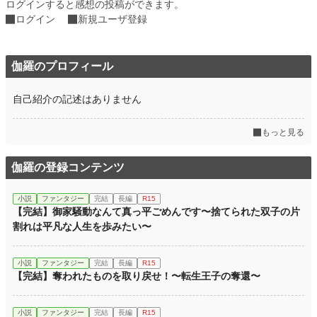
ログインすると感想の投稿ができます。
ログイン
新規ユーザ登録
伽羅のプロフィール
自己紹介の記述はありません
もっと見る
伽羅の登録コンテンツ
小説
ファンタジー
完結
長編
R15
【完結】御家騒動なんて真っ平ごめんです〜捨てられた双子の片
割れは平凡な人生を歩みたい〜
小説
ファンタジー
完結
長編
R15
【完結】奪われたものを取り戻せ！〜転生王子の奪還〜
小説
ファンタジー
完結
長編
R15