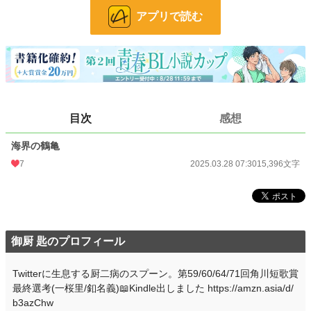
24h.ポイント
0 pt
アプリで読む
文字数
15,396
更新日時
2025.03.28 07:30
初回公開日時
2025.03.28 07:30
初回完結日時
2025.03.28 07:30
目次
感想
週間ポイント
0 pt (228,777 位)
海界の鶴亀
月間ポイント
7 pt (116,421 位)
7
2025.03.28 07:30
15,396文字
年間ポイント
231 pt (122,281 位)
累計ポイント
1,407 pt (182,001 位)
御厨 匙のプロフィール
Twitterに生息する厨二病のスプーン。第59/60/64/71回角川短歌賞
最終選考(一桜里/釦名義)📖Kindle出しました https://amzn.asia/d/
b3azChw