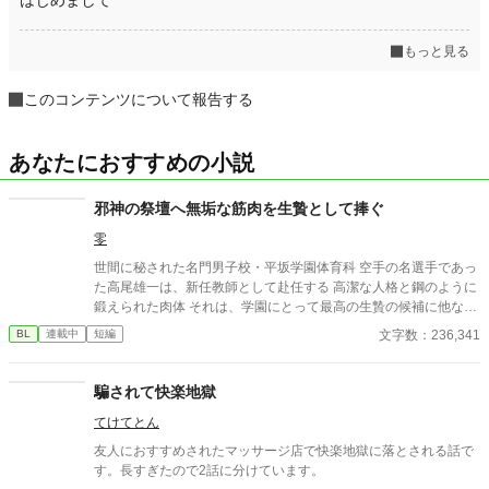
もっと見る
このコンテンツについて報告する
あなたにおすすめの小説
邪神の祭壇へ無垢な筋肉を生贄として捧ぐ
零
世間に秘された名門男子校・平坂学園体育科 空手の名選手であっ
た高尾雄一は、新任教師として赴任する 高潔な人格と鋼のように
鍛えられた肉体 それは、学園にとって最高の生贄の候補に他なら
なかった 至高の筋肉を持つ、精神を削られ意志をなくした青年を
文字数：236,341
BL
連載中
短編
太古の神に捧げるため、“水”、“風”、“土”の信奉者達が暗躍する 意
志をなくし筋肉の操り人形と化した“デク” 消える教師 山奥の男子
校で繰り広げられるダークファンタジー
騙されて快楽地獄
てけてとん
友人におすすめされたマッサージ店で快楽地獄に落とされる話で
す。長すぎたので2話に分けています。