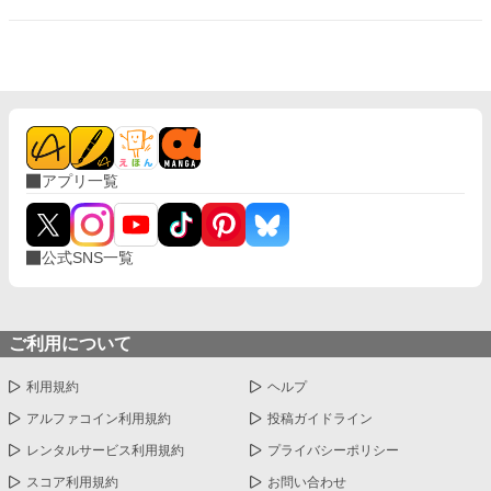
ることで初めて“生きている”と感じてしまう――。 上司と部下、
立場も理性も、すべてが絡み合うオフィスの夜。 秘密の扉を開け
た榊は、もう戻れない。 快楽に溺れるその瞬間まで、彼を待つの
は破滅か、それとも救いか。 ――これは、ひとりの上司が“愛”と
いう名の支配に沈んでいく物語。
アプリ一覧
公式SNS一覧
ご利用について
利用規約
ヘルプ
アルファコイン利用規約
投稿ガイドライン
レンタルサービス利用規約
プライバシーポリシー
スコア利用規約
お問い合わせ