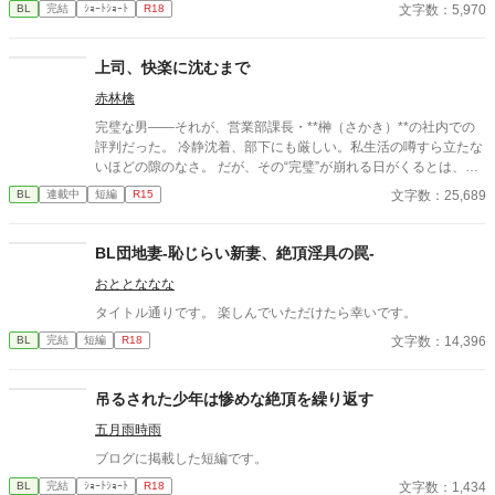
文字数：5,970
BL
完結
ｼｮｰﾄｼｮｰﾄ
R18
上司、快楽に沈むまで
赤林檎
完璧な男――それが、営業部課長・**榊（さかき）**の社内での
評判だった。 冷静沈着、部下にも厳しい。私生活の噂すら立たな
いほどの隙のなさ。 だが、その“完璧”が崩れる日がくるとは、誰
も想像していなかった。 入社三年目の篠原は、榊の直属の部下。
文字数：25,689
BL
連載中
短編
R15
真面目だが強気で、どこか挑発的な笑みを浮かべる青年。 ある
夜、取引先とのトラブル対応で二人だけが残ったオフィスで、 篠
原は上司に向かって、いつもの穏やかな口調を崩した。「……そ
BL団地妻-恥じらい新妻、絶頂淫具の罠-
んな顔、部下には見せないんですね」 疲労で僅かに緩んだ榊の表
おととななな
情。 その弱さを見逃さず、篠原はデスク越しに距離を詰める。
「強がらなくていいですよ。俺の前では、もう」 指先が榊のネク
タイトル通りです。 楽しんでいただけたら幸いです。
タイを掴む。 引き寄せられた瞬間、榊の理性は音を立てて崩れ
文字数：14,396
BL
完結
短編
R18
た。 拒むことも、許すこともできないまま、 彼は“部下”の手によ
って、ひとつずつ乱されていく。 言葉で支配され、触れられるた
びに、自分の知らなかった感情と快楽を知る。それは、上司とし
吊るされた少年は惨めな絶頂を繰り返す
ての誇りを壊すほどに甘く、逃れられないほどに深い。 だが、篠
原の視線の奥に宿るのは、ただの欲望ではなかった。 そこには、
五月雨時雨
ずっと榊だけを見つめ続けてきた、静かな執着がある。 「俺、前
ブログに掲載した短編です。
から思ってたんです。 あなたが誰かに“支配される”ところ、き
っと綺麗だろうなって」 支配する側だったはずの男が、 支配され
文字数：1,434
BL
完結
ｼｮｰﾄｼｮｰﾄ
R18