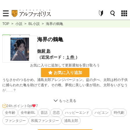
TOP
>
小説
>
BL小説
>
海界の鶴亀
BL
完結
短編
海界の鶴亀
御厨 匙
（近況ボード：
1 件
）
お気に入りに追加して更新通知を受け取ろう
お気に入り追加
うなさかのつるかめ。浦島太郎アレンジバージョン。盆の夕べ、太郎は村の子供
に捕らわれた亀を助けて逃す。その晩、夢枕に美しい童が現れ、太郎をいざなう
が……？
小説
228,777 位 / 228,777 件
24h.ポイント
0pt
7
全年齢
全年齢BL
昔話
悲恋
ハッピーエンド
ハピエン
時代劇
BL
31,415 位 / 31,415 件
ファンタジー
和風ファンタジー
浦島太郎
お気に入り
1