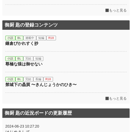
もっと見る
御厨 匙の登録コンテンツ
小説
BL
連載中
短編
R18
鎌倉ぴかれすく抄
小説
BL
完結
短編
尊極な猿は御せない
小説
BL
完結
長編
R18
禁城下の贔屓 〜きんじょうかのひき〜
もっと見る
御厨 匙の近況ボードの更新履歴
2024-06-23 10:27:20
はじめまして