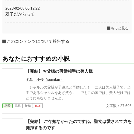
2023-02-08 00:12:22
双子だからって
もっと見る
このコンテンツについて報告する
あなたにおすすめの小説
【完結】お父様の再婚相手は美人様
すみ 小桜（sumitan）
シャルルの父親が子連れと再婚した！ 二人は美人親子で、当
主であるシャルルをあざ笑う。 でもこの国では、美人だけでは
どうにもなりませんよ。
文字数：27,696
恋愛
完結
短編
R15
【完結】 ご存知なかったのですね。聖女は愛されて力を
発揮するのです