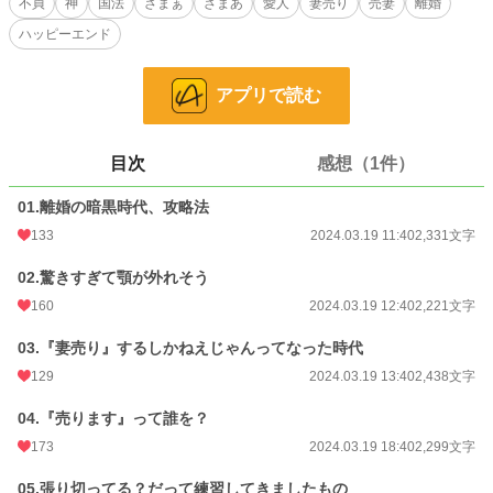
不貞
神
国法
ざまぁ
ざまあ
愛人
妻売り
売妻
離婚
を作り続ける夫と離婚できない主人公アイラ。
ハッピーエンド
夫が『妻売り』すると言いながら、競りの参加者を募っている場に遭遇したアイ
ラは⋯⋯何を考え、どんな行動に出るのか。
アプリで読む
目次
感想（1件）
『妻売り』自体は本当にあったお話ですが、このお話は⋯⋯もちろん、フィクシ
ョン。
01.離婚の暗黒時代、攻略法
ーーーーーー
133
2024.03.19 11:40
2,331文字
ゆるふわの中世ヨーロッパ、幻の国の設定です。
８話で完結、公開予約設定済み。
02.驚きすぎて顎が外れそう
160
2024.03.19 12:40
2,221文字
Ｒ15は念の為・・
03.『妻売り』するしかねえじゃんってなった時代
小説
17,908 位 / 228,846 件
129
2024.03.19 13:40
2,438文字
恋愛
7,879 位 / 66,375 件
04.『売ります』って誰を？
お気に入り
429
173
2024.03.19 18:40
2,299文字
24h.ポイント
42 pt
05.張り切ってる？だって練習してきましたもの