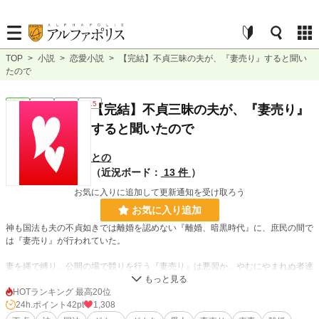
TOP
>
小説
>
恋愛小説
>
【完結】不貞三昧の夫が、『妻売り』すると聞い
たので
恋愛
完結
短編
R15
【完結】不貞三昧の夫が、『妻売り』
すると聞いたので
との
（近況ボード：
13 件
）
お気に入りに追加して更新通知を受け取ろう
お気に入り追加
神も国法も夫の不貞如きでは離婚を認めない『離婚、暗黒時代』に、庶民の間で
は『妻売り』が行われていた。
妻を縄で縛り、公開の場で競りを行う『妻売り』は悪習か、やむにやまれぬ者達
が捻り出した奇策か⋯⋯。
HOTランキング 最高20位
24h.ポイント
42pt
1,308
結婚前から愛人を作り、２度としないと言う約束で結婚したはずなのに⋯⋯愛人