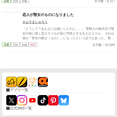
文字数：9,317
恋愛
完結
短編
座で復縁を懇願するが…。 「申し訳ありません。そのお願いは、
お断りします。」 これは、支える側だった令嬢が本当の幸せを手
に入れる、痛快ざまぁストーリー。
恋人が聖女のものになりました
キムラましゅろう
「どうして？あんなにお願いしたのに……」 聖騎士の叙任式で聖
女の前に跪く恋人ライルの姿に愕然とする主人公ユラル。 それは
彼が『聖女の騎士（もの）』になったという証でもあった。 聖女
が持つその神聖力によって、徐々に聖女の虜となってゆくように
文字数：62,095
恋愛
完結
短編
R15
定められた聖騎士たち。 多くの聖騎士達の妻が、恋人が、婚約者
が自分を省みなくなった相手を想い、ハンカチを涙で濡らしてき
たのだ。 ライルが聖女の騎士になってしまった以上、ユラルもそ
の女性たちの仲間入りをする事となってしまうのか……？ 慢性誤
字脱字病患者が執筆するお話です。 従って誤字脱字が多く見ら
れ、ご自身で脳内変換して頂く必要がございます。予めご了承下
さいませ。 完全ご都合主義、ノーリアリティ、ノークオリティの
お話となります。 菩薩の如き広いお心でお読みくださいませ。 小
説家になろうさんでも投稿します。
アプリ一覧
公式SNS一覧