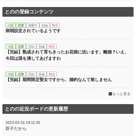
とのの登録コンテンツ
小説
恋愛
連載中
短編
R15
病弱設定されているようです
小説
恋愛
完結
長編
R15
【完結】熟成されて育ちきったお花畑に抗います。離婚？いえ、
今回は国を潰してあげますわ
小説
恋愛
完結
長編
R15
【完結】期間限定聖女ですから、婚約なんて致しません
もっと見る
とのの近況ボードの更新履歴
2023-03-31 19:11:26
双子だから