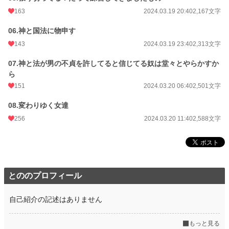
文字数
18,858
163
2024.03.19 20:40
2,167文字
更新日時
2024.03.20 11:40
06.神と国法に物申す
143
2024.03.19 23:40
2,313文字
初回公開日時
2024.03.19 11:40
07.神と法が男の不貞を許してると信じてる奴は堂々とやらかすか
初回完結日時
2024.03.20 17:30
ら
週間ポイント
260 pt (21,503 位)
151
2024.03.20 06:40
2,501文字
月間ポイント
912 pt (25,392 位)
08.変わりゆく女達
年間ポイント
24,379 pt (17,570 位)
256
2024.03.20 11:40
2,588文字
累計ポイント
209,146 pt (19,382 位)
とののプロフィール
自己紹介の記述はありません
もっと見る