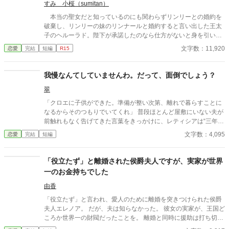
すみ 小桜（sumitan）
本当の聖女だと知っているのにも関わらずリンリーとの婚約を
破棄し、リンリーの妹のリンナールと婚約すると言い出した王太
子のヘルーラド。陛下が承諾したのなら仕方がないと身を引いた
リンリー。 リンナールとヘルーラドの婚約発表の時、リンリー
文字数：11,920
恋愛
完結
短編
R15
にとって追放ととれる発表までされて……。
我慢なんてしていませんわ。だって、面倒でしょう？
翠
「クロエに子供ができた。準備が整い次第、離れで暮らすことに
なるからそのつもりでいてくれ」 普段ほとんど屋敷にいない夫が
前触れもなく告げてきた言葉をきっかけに、レティシアは“三年
間”の契約を終わらせることにした。 赤の他人を屋敷に迎えるこ
文字数：4,095
恋愛
完結
短編
とはしない。 不要なものに感情を砕く理由などない。 「だって、
面倒でしょう？」 不誠実な夫も、無意味な結婚も、 この際すべて
切り捨ててしまいましょう。
「役立たず」と離婚された侯爵夫人ですが、実家が世界
一のお金持ちでした
由香
「役立たず」と言われ、愛人のために離婚を突きつけられた侯爵
夫人エレノア。 だが、夫は知らなかった。 彼女の実家が、王国ど
ころか世界一の財閥だったことを。 離婚と同時に援助は打ち切ら
れ、侯爵家はあっという間に崩壊。 破産寸前となった元夫は土下