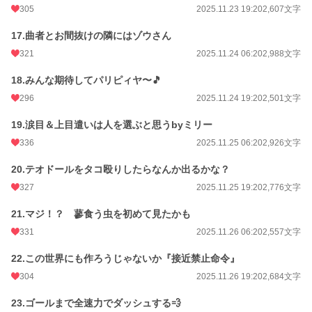
305
2025.11.23 19:20
2,607文字
17.曲者とお間抜けの隣にはゾウさん
321
2025.11.24 06:20
2,988文字
18.みんな期待してパリピィヤ〜🎵
296
2025.11.24 19:20
2,501文字
19.涙目＆上目遣いは人を選ぶと思うbyミリー
336
2025.11.25 06:20
2,926文字
20.テオドールをタコ殴りしたらなんか出るかな？
327
2025.11.25 19:20
2,776文字
21.マジ！？ 蓼食う虫を初めて見たかも
331
2025.11.26 06:20
2,557文字
22.この世界にも作ろうじゃないか『接近禁止命令』
304
2025.11.26 19:20
2,684文字
23.ゴールまで全速力でダッシュする💨