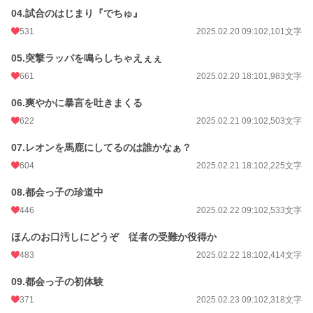
04.試合のはじまり『でちゅ』
531
2025.02.20 09:10
2,101文字
05.突撃ラッパを鳴らしちゃえぇぇ
661
2025.02.20 18:10
1,983文字
06.爽やかに暴言を吐きまくる
622
2025.02.21 09:10
2,503文字
07.レオンを馬鹿にしてるのは誰かなぁ？
604
2025.02.21 18:10
2,225文字
08.都会っ子の珍道中
446
2025.02.22 09:10
2,533文字
ほんのお口汚しにどうぞ 従者の受難か役得か
483
2025.02.22 18:10
2,414文字
09.都会っ子の初体験
371
2025.02.23 09:10
2,318文字