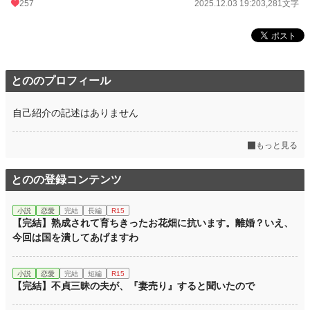
257
2025.12.03 19:20
3,281文字
とののプロフィール
自己紹介の記述はありません
もっと見る
とのの登録コンテンツ
小説
恋愛
完結
長編
R15
【完結】熟成されて育ちきったお花畑に抗います。離婚？いえ、
今回は国を潰してあげますわ
小説
恋愛
完結
短編
R15
【完結】不貞三昧の夫が、『妻売り』すると聞いたので