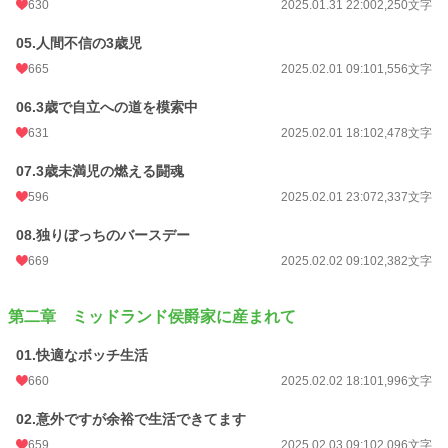
630
2025.01.31 22:00
2,250文字
月間ポイント
2,591 pt (13,490 位)
05.人間不信の3歳児
年間ポイント
369,905 pt (1,513 位)
665
2025.02.01 09:10
1,556文字
累計ポイント
1,277,671 pt (4,558 位)
06.3歳で自立への道を模索中
631
2025.02.01 18:10
2,478文字
07.3歳未満児の燃える闘魂
596
2025.02.01 23:07
2,337文字
08.独りぼっちのバースデー
669
2025.02.02 09:10
2,382文字
第二章 ミッドランド侯爵家に産まれて
01.快適なボッチ生活
660
2025.02.02 18:10
1,996文字
02.意外ですが余裕で生活できてます
659
2025.02.03 09:10
2,096文字