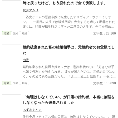
時は戻ったけど、もう疲れたので全て傍観します。
秋月アムリ
乙女ゲームの悪役令嬢に転生したオリヴィア・ヴァーミリオ
ン。 一度目の人生では破滅回避に奔走するも虚しく断罪された
彼女は、時間が転生時点に戻った二度目の人生で、全てを諦めて
いた。 もう疲れた。どうせ無駄なら、せめて断罪の日まで穏や
文字数：23,166
恋愛
完結
短編
かに眠って過ごしたい──そう願い、積極的に引きこもり傍観を決
め込むオリヴィア。 だが、一周目では冷淡だったはずの婚約
者・セドリック王子が、なぜか彼女に献身的な優しさを見せ、
婚約破棄された私の結婚相手は、元婚約者のお父様でし
「今度こそ、私が君を守る」と誓うのだ。 運命に抗う気力さえ
た
失った令嬢が、思いがけない波乱に巻き込まれていく。全てを諦
めたはずの人生で、彼女を待ち受ける未来とは──
由香
婚約破棄された侯爵令嬢セレナは、慰謝料代わりに「好きな相手
へ嫁ぐ権利」を与えられる。 彼女が選んだのは、元婚約者ではな
く、その父である公爵だった。 「え……父上と結婚？」 一夜にし
て元婚約者は義理の息子となり、立場は完全逆転。 誠実な公爵と
文字数：13,898
恋愛
完結
短編
の甘く穏やかな新婚生活と、毎日義母に頭が上がらない元婚約者
への痛快ざまぁが始まる。
「無理はしなくていい」が口癖の婚約者。本当に無理を
しなくなったら破棄されました
あずきまんま
侯爵令息マティアス様の口癖は「無理はしなくていいのに」。 婚