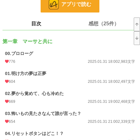
アプリで読む
再開しました。完結まで続投です。
ーーーーーー
恋愛小説大賞27位、ありがとうございました（感謝）
目次
感想（25件）
ゆるふわの中世ヨーロッパ、幻の国の設定。
完結確定、Ｒ15は念の為・・
第一章 マーサと共に
00.プロローグ
小説
12,461 位 / 228,623 件
776
2025.01.31 18:00
2,983文字
恋愛
5,546 位 / 66,321 件
01.明け方の夢は正夢
お気に入り
1,675
604
2025.01.31 18:00
2,497文字
24h.ポイント
78 pt
02.夢から覚めて、心も冷めた
文字数
353,785
669
2025.01.31 19:00
2,468文字
更新日時
2025.12.03 19:20
03.怖いもの見たさなんて誰が言った？
初回公開日時
2025.01.31 18:00
654
2025.01.31 21:00
2,339文字
週間ポイント
500 pt (14,558 位)
04.リセットボタンはどこ！？