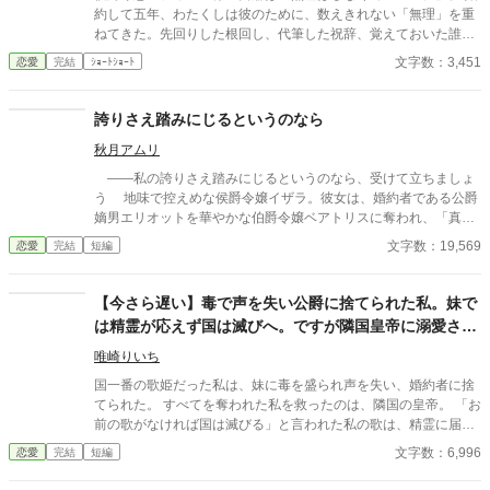
約して五年、わたくしは彼のために、数えきれない「無理」を重
ねてきた。先回りした根回し、代筆した祝辞、覚えておいた誰か
の誕生日。その度に返ってくるのは、感謝ではなく「無理はしな
文字数：3,451
恋愛
完結
ｼｮｰﾄｼｮｰﾄ
くていいのに」の一言だった。 ある夜、わたくしは初めて、その
言葉を自分のために使ってみることにした。 本当に、無理をしな
くなってみた。 彼の身の回りが少しずつ、静かに軋み始める。 そ
誇りさえ踏みにじるというのなら
して半年後、告げられたのは婚約破棄。理由は「婚約者としての
秋月アムリ
熱意の欠如」――あなたが望んだとおりにしただけですのに。
――私の誇りさえ踏みにじるというのなら、受けて立ちましょ
う 地味で控えめな侯爵令嬢イザラ。彼女は、婚約者である公爵
嫡男エリオットを華やかな伯爵令嬢ベアトリスに奪われ、「真実
の愛」を見つけたという身勝手な理由で一方的に婚約破棄を突き
文字数：19,569
恋愛
完結
短編
つけられる。 ベアトリスからは地味で退屈な女と公然と蔑ま
れ、尊厳を踏みにじられたイザラ。 だが、彼女は涙を見せず、
侯爵家の誇りを守るため不当な破棄を断固として拒否。たった一
【今さら遅い】毒で声を失い公爵に捨てられた私。妹で
人で反撃の証拠集めを開始する。 彼女が助力を求めたのは、社
は精霊が応えず国は滅びへ。ですが隣国皇帝に溺愛され
交界から距離を置き、冷徹と噂される辺境伯アレクシス。彼は、
る私に、今さら縋ってきても遅いです
イザラの持つ鋼のような意志と冷静な知性を見抜き、彼女の非公
唯崎りいち
式な協力者となる。 しかし、そんな彼女を待っていたのは「辺
国一番の歌姫だった私は、妹に毒を盛られ声を失い、婚約者に捨
境伯と不貞を働いている」という、さらに悪質な濡れ衣だった―
てられた。 すべてを奪われた私を救ったのは、隣国の皇帝。 「お
―
前の歌がなければ国は滅びる」と言われた私の歌は、精霊に届
く“本物”の力を持っていて―― 一方、私を追放した国は偽物の歌
文字数：6,996
恋愛
完結
短編
では加護を失い衰退。 今さら元婚約者が縋ってきても、もう遅
い。