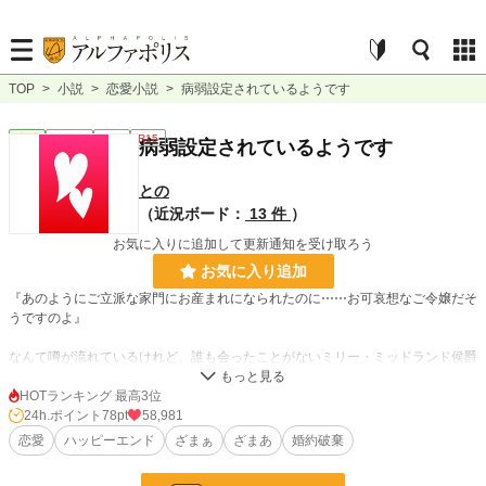
TOP
>
小説
>
恋愛小説
>
病弱設定されているようです
恋愛
連載中
短編
R15
病弱設定されているようです
との
（近況ボード：
13 件
）
お気に入りに追加して更新通知を受け取ろう
お気に入り追加
『あのようにご立派な家門にお産まれになられたのに⋯⋯お可哀想なご令嬢だそ
うですのよ』
なんて噂が流れているけれど、誰も会ったことがないミリー・ミッドランド侯爵
令嬢。
HOTランキング 最高3位
ネグレクトなんて言葉はない時代に生まれ落ちて、前世の記憶を取り戻した
24h.ポイント
78pt
58,981
ら⋯⋯。
恋愛
ハッピーエンド
ざまぁ
ざまあ
婚約破棄
前世の記憶と共に無双します！