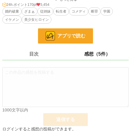
サンドラは乙女ゲームのヒロインとして、悪役令嬢の私にせっせと罪を着せよう
24h.ポイント
170pt
5,454
と日夜努力を重ねてる。
婚約破棄
ざまぁ
従姉妹
転生者
コメディ
断罪
学園
イケメン
美少女ヒロイン
（えーっ、あれが噂の階段落ち？）
（マジか・・超期待してたのに）
アプリで読む
想像以上のポンコツぶりに、なんだか気分が盛り下がってきそうですわ。
最後のお楽しみは、卒業パーティーの断罪＆婚約破棄。
目次
感想（5件）
思いっきりやらせて頂きます。
ーーーーーー
1000文字以内
送信する
小説
7,656 位 / 228,743 件
ログインすると感想の投稿ができます。