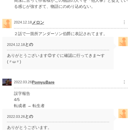
簡潔に言って作者様がこの物語の人々を『他人事』と捉えてい
る感じが強すぎて、物語にのめり込めない。
メロン
︙
2024.12.18
２話で一箇所アンダーソン伯爵に表記されてます。
との
2024.12.18
ありがとうございます😊すぐに確認に行ってきま〜す
(〃ω〃)
PomyuBare
︙
2022.03.26
誤字報告
4/5
転成者 → 転生者
との
2022.03.26
ありがとうございます。