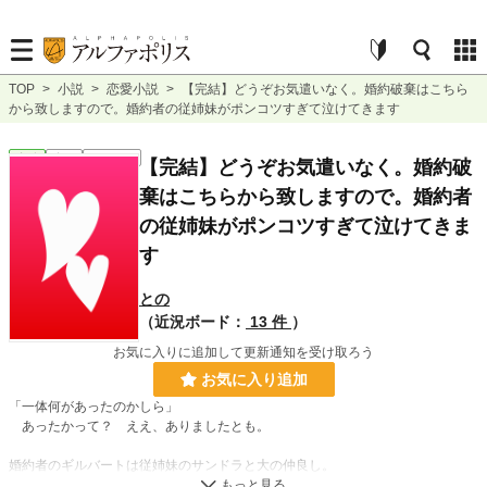
TOP
>
小説
>
恋愛小説
>
【完結】どうぞお気遣いなく。婚約破棄はこちら
から致しますので。婚約者の従姉妹がポンコツすぎて泣けてきます
恋愛
完結
ｼｮｰﾄｼｮｰﾄ
【完結】どうぞお気遣いなく。婚約破
棄はこちらから致しますので。婚約者
の従姉妹がポンコツすぎて泣けてきま
す
との
（近況ボード：
13 件
）
お気に入りに追加して更新通知を受け取ろう
お気に入り追加
「一体何があったのかしら」
あったかって？ ええ、ありましたとも。
婚約者のギルバートは従姉妹のサンドラと大の仲良し。