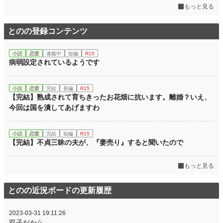
もっと見る
とのの登録コンテンツ
小説
恋愛
連載中
短編
R15
病弱設定されているようです
小説
恋愛
完結
長編
R15
【完結】熟成されて育ちきったお花畑に抗います。離婚？いえ、
今回は国を潰してあげますわ
小説
恋愛
完結
短編
R15
【完結】不貞三昧の夫が、『妻売り』すると聞いたので
もっと見る
とのの近況ボードの更新履歴
2023-03-31 19:11:26
双子だから