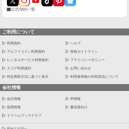
が指し示している先には私がいた。一瞬なんのことか分からなか
ったが、少ししてからそのことに気づいた私はまさかと思った。
公式SNS一覧
「そんな理由で！？だってその優秀な人材と言うのはまさか、彼
なの！？」 そう言って私が指を指した方向にはあの眼鏡を掛けた
彼がいた。すると彼は頭を下げてこう言ったのだ。 「はい、お嬢
様に拾っていただきたくこちらに来ました」 彼の名前はリビン・
ご利用について
ボタスキー。ボタスキー伯爵家の次男である。そして何を隠そ
う、私が暇つぶしでやっていたゲームの攻略対象であった人物
利用規約
ヘルプ
だ。 「あら？ そんな理由で私を追い出したと言うの？ 随分と小
さい器をお持ちなのね」 「なんだと！？ お前は自分の立場が分か
アルファコイン利用規約
投稿ガイドライン
っていないのか？」 彼は私が何を言っているのか理解出来ていな
い様子だった。まぁ、それも仕方がないだろう。
レンタルサービス利用規約
プライバシーポリシー
スコア利用規約
お問い合わせ
特定商取引法に基づく表示
利用者情報の外部送信について
会社情報
会社情報
IR情報
採用情報
書店様向け
ドリームブッククラブ
初めての方へ