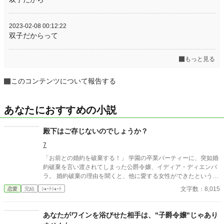
2023-02-08 00:12:22
双子だからって
もっと見る
このコンテンツについて報告する
あなたにおすすめの小説
殿下はご存じないのでしょうか？
7
「お前との婚約を破棄する！」 学園の卒業パーティーに、突如婚
約破棄を言い渡されてしまった公爵令嬢、イディア・ディエンバ
ラ。 婚約破棄の理由を聞くと、他に愛する女性ができたという。
その女性がどなたか尋ねると、第二殿下はある女性に愛の告白を
文字数：8,015
恋愛
完結
ｼｮｰﾄｼｮｰﾄ
する。 殿下はご存じないのでしょうか？ その方は――。
あなたがワインを浴びせた相手は、"子爵令嬢"じゃあり