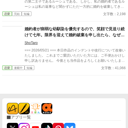
の第二王子であるルーシュである。 しかし、私の婚約者であるル
ーシュは私の返事など聞かずにただ一方的に婚約を破棄してきた
のである。 「おい！ 返事をしろ！ 聞こえないのか？」 聞こえな
文字数：2,198
恋愛
完結
短編
いわけがない。けれども私は彼に返事をするつもりはなかった。
私は何も言わない。否、何も言えないのだ。だって私は彼のこと
を何も知らないからだ。だから、返事ができないのである。 そん
婚約者が病弱な幼馴染を優先するので、笑顔で見送り続
な私が反応を示さなかったのが面白くなかったのかルーシュは私
けて七年。限界を迎えて婚約破棄を申し出たら、なぜか
を睨みつけて、さらに罵声を浴びせてきた。 「返事をしろと言っ
冷酷と噂の第二王子殿下に溺愛されてます
ている！ 聞こえているんだろ！ おい！」 そんな暴言を吐いてく
ShoTaro
るルーシュに私は何も言えずにいた。けれども彼が次に発した言
=== 2026/05/21 === 本日作品のインデントや改行について改修い
葉により私は反射的に彼に言い返してしまうのである。 「聞こえ
たしました。 これまでご愛読いただいた方には、ご不便おかけし
ているわ！ その反応を見てルーシュは驚いたのかキョトンとした
申し訳ありません。 今後とも当作品をよろしくお願いいたしま
顔をしていた。しかしすぐにまた私に暴言を吐いてきた。 「聞こ
す。 === 伯爵令嬢リーゼロッテは、婚約者アレクシスが「病弱な
文字数：41,066
恋愛
連載中
短編
えているじゃないか！ ならなぜ、返事をしなかった？」 「返事を
幼馴染エルマ」を優先するたび、笑顔で見送り続けて七年。代理
したかったわ！ けれど、貴方の勢いに圧倒されてできなかっただ
出席した公務は七十二回、すっぽかしの謝罪は二十六回。心身と
けよ！」 そんな私の言葉にルーシュは益々驚いてしまったようだ
もに限界を迎えた彼女は、ついに婚約破棄を決意する。すると父
った。そのルーシュの顔を見て私は少し笑ってしまった。 「何笑
から、王家経由で意外な縁談が舞い込んだ。相手は「氷の王子」
っているんだ？ 俺を馬鹿にしたつもりか！？」 そんなつもりは無
と恐れられる第二王子レオンハルト――しかし彼は四年前から、
いと私は彼に否定するが彼は聞く耳を持たないといった様子だっ
隠れ治癒魔法使いの彼女をずっと見守り続けていた一途な人。エ
た。そんな彼に対して私はある質問をした。それは今私が最も知
ルマの病に秘められた衝撃の真実、廃嫡される元婚約者、そして
りたい質問である。 「それより、この婚約破棄の理由は何かし
冷酷王子の溺愛。誰にも見られなかった献身が、ようやく「私自
ら？ 私は貴方に何かした覚えはないのだけれども」 そんな私の疑
身の名前」で愛される物語。
問にルーシュはさも当然といった様子で答えたのである。 「そん
アプリ一覧
な理由など決まっているだろ！ お前が俺よりも優秀な人材を捕ま
えたからに決まっている！」 そう言って彼は指をさした。その指