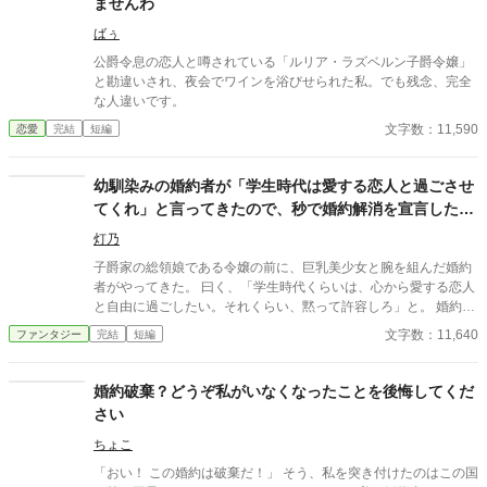
ませんわ
ばぅ
公爵令息の恋人と噂されている「ルリア・ラズベルン子爵令嬢」
と勘違いされ、夜会でワインを浴びせられた私。でも残念、完全
な人違いです。
文字数：11,590
恋愛
完結
短編
幼馴染みの婚約者が「学生時代は愛する恋人と過ごさせ
てくれ」と言ってきたので、秒で婚約解消を宣言した令
嬢の前世が、社畜のおっさんだった件。
灯乃
子爵家の総領娘である令嬢の前に、巨乳美少女と腕を組んだ婚約
者がやってきた。 曰く、「学生時代くらいは、心から愛する恋人
と自由に過ごしたい。それくらい、黙って許容しろ」と。 婚約者
を甘やかし過ぎていたことに気付いた彼女は、その場で婚約解消
文字数：11,640
ファンタジー
完結
短編
を宣言する。 前半はたぶん普通の令嬢もの、後半はおっさんコメ
ディーです。
婚約破棄？どうぞ私がいなくなったことを後悔してくだ
さい
ちょこ
「おい！ この婚約は破棄だ！」 そう、私を突き付けたのはこの国