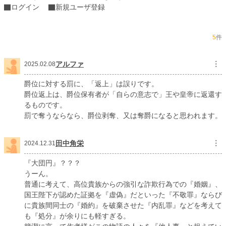
ログイン
新規ユーザ登録
恋愛
3,391 位 / 66,363 件
お気に入り
535
5
件
24h.ポイント
170 pt
アルファ
︙
2025.02.08
文字数
9,525
更新日時
2021.06.14 19:10
爵位に対する罰に、「返上」は誤りです。
爵位返上は、爵位保有者が「自らの意志で」王や皇帝に返還す
初回公開日時
2021.06.14 19:10
るものです。
罰で奪うならなら、爵位剥奪、又は奪爵になると思われます。
初回完結日時
2021.06.14 19:10
週間ポイント
701 pt (11,622 位)
田中角栄
︙
2024.12.31
月間ポイント
3,218 pt (11,657 位)
『大団円』？？？
年間ポイント
163,393 pt (3,850 位)
うーん。
普通に考えて、高位貴族からの強引な詐欺行為での『婚姻』、
累計ポイント
701,463 pt (7,988 位)
国王陛下が認めた証拠を『虚偽』だといった『不敬罪』ならび
に貴族間同士の『婚約』を破棄させた『内乱罪』などを考えて
も『処分』が余りにも軽すぎる。