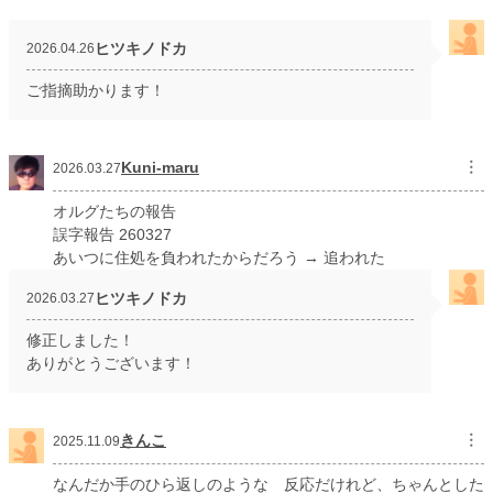
文字数(レンタル含む)
433,656
ヒツキノドカ
2026.04.26
更新日時
2026.04.25 12:00
ご指摘助かります！
初回公開日時
2020.08.31 18:11
週間ポイント
3,170 pt (3,162 位)
Kuni-maru
︙
2026.03.27
月間ポイント
19,340 pt (2,454 位)
オルグたちの報告
年間ポイント
423,965 pt (1,259 位)
誤字報告 260327
あいつに住処を負われたからだろう → 追われた
累計ポイント
6,741,176 pt (491 位)
ヒツキノドカ
2026.03.27
修正しました！
ありがとうございます！
きんこ
︙
2025.11.09
なんだか手のひら返しのような 反応だけれど、ちゃんとした