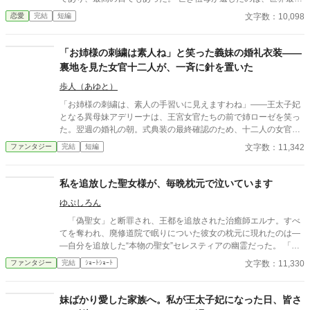
商会の会頭の座と莫大な財産。 商会を立て直し、世界中から称賛
文字数：10,098
恋愛
完結
短編
される一方で、没落した家族と元婚約者は「戻ってきてほしい」
と泣きついてくるが……。 「あなたたちが捨てたのは、私ではな
く未来です。」 もう二度と、その手は取りません。
「お姉様の刺繍は素人ね」と笑った義妹の婚礼衣装——
裏地を見た女官十二人が、一斉に針を置いた
歩人（あゆと）
「お姉様の刺繍は、素人の手習いに見えますわね」――王太子妃
となる異母妹アデリーナは、王宮女官たちの前で姉ローゼを笑っ
た。翌週の婚礼の朝。式典装の最終確認のため、十二人の女官が
衣装の裏地を検めた瞬間――一人、また一人と、針を置いた。裏
文字数：11,342
ファンタジー
完結
短編
地に縫い込まれていたのは、女官たちが十二年間ずっと探してい
た一筆の銀糸。即位式の絹外套、二人の王女の婚礼ドレス、亡き
王太后の弔意の喪服。王家儀礼衣装のすべての裏地に、同じ手
私を追放した聖女様が、毎晩枕元で泣いています
で、同じ糸で、同じ銀の花が縫い込まれていた。「アデリーナ
ゆぷしろん
様、これは――あなた様の手では、ございません」縫い手は、ず
っと一人だった。それを十二年間、誰の名でも呼べなかっただけ
「偽聖女」と断罪され、王都を追放された治癒師エルナ。すべ
のこと。
てを奪われ、廃修道院で眠りについた彼女の枕元に現れたのは―
―自分を追放した“本物の聖女”セレスティアの幽霊だった。 「お
願い、わたくしの身体を取り戻して！」 聖印を授かった瞬間、
文字数：11,330
ファンタジー
完結
ｼｮｰﾄｼｮｰﾄ
セレスティアの肉体は謎の存在に乗っ取られていた。しかも完全
に魂を喰われるまで、残された時間はわずか三日。性悪令嬢の涙
など知るものかと思っていたエルナだが、無口な騎士団長ロルフ
妹ばかり愛した家族へ。私が王太子妃になった日、皆さ
と調べるうち、歴代聖女を食い物にしてきた神殿の闇と、自分の