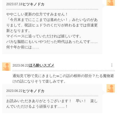
ヒツキノドカ
2023.07.18
ややこしい更新の仕方ですみません！
「今月末までにここまでは進めたい！」みたいなのがあ
りまして、呪詛ヒュドラのくだりが終わるまでは倍速更
新となります。
マイペースに追っていただければ嬉しいです。
バカな脳筋にもいいやつだった時代はあったんです……
何十年か前には……
ほろ酔いスズメ
︙
2023.06.22
通知見て秒で見にきましたwこの話の根幹の部分？たる魔物避
けの話になりそうで楽しみです。
ヒツキノドカ
2023.06.22
お読みいただきありがとうございます！ 早い！ 楽し
んでいただけるよう頑張ります……！