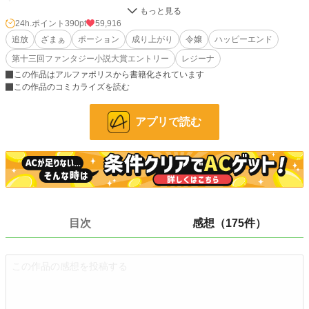
24h.ポイント
390pt
59,916
伯爵令嬢アリシアは、魔法薬(ポーション)研究が何より好きな『研究令嬢』だ
追放
ざまぁ
ポーション
成り上がり
令嬢
ハッピーエンド
った。
第十三回ファンタジー小説大賞エントリー
レジーナ
社交は苦手だったが、それでも領地発展の役に立とうと領民に喜ばれるポーシ
この作品はアルファポリスから書籍化されています
ョン作りを日々頑張っていたのだ。
この作品のコミカライズを読む
しかし――
アプリで読む
「アリシア。伯爵令嬢でありながら部屋に閉じこもってばかりいるお前はこの家
にふさわしくない。よってこの領地から追放する。即刻出て行け！」
そんなアリシアの気持ちは理解されず、父親に領地を追い出されてしまう。
アリシアの父親は知らなかったのだ。たった数年で大発展を遂げた彼の領地
目次
感想（175件）
は、すべてアリシアが大量生産していた数々のポーションのお陰だったことを。
アリシアが【調合ＥＸ】――大陸全体を見渡しても二人といない超レアスキル
の持ち主だったことを。
追放されたアリシアは隣領に向かい、ポーション作りの腕を活かして大金を稼
いだり困っている人を助けたりと認められていく。