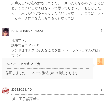
人雇えるのか心配になってきた。 疑いたくなるのはわかるけ
ど、ここにいる方々はな～って思ってしまう。 もしかした
ら 一人くらいはちゃんとした人いるかな・・。ここは、ラン
ドとルークに目を光らせてもらわなくては！！
Kuni-maru
︙
2025.03.19
地樹フレナ4
誤字報告？ 250319
ランドはオルグはそんなことを言う →『ランドとオルグは』
では？
ヒツキノドカ
2025.03.19
修正しました！ ページ数込みの指摘助かります！
ノン
︙
2024.10.23
[第一王子]誤字報告