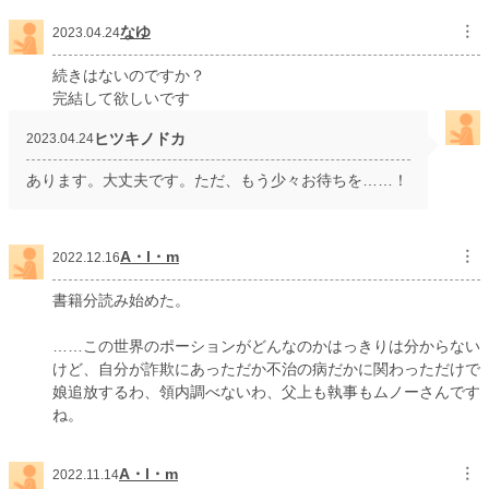
なゆ
︙
2023.04.24
続きはないのですか？
完結して欲しいです
ヒツキノドカ
2023.04.24
あります。大丈夫です。ただ、もう少々お待ちを……！
A・l・m
︙
2022.12.16
書籍分読み始めた。
……この世界のポーションがどんなのかはっきりは分からない
けど、自分が詐欺にあっただか不治の病だかに関わっただけで
娘追放するわ、領内調べないわ、父上も執事もムノーさんです
ね。
A・l・m
︙
2022.11.14