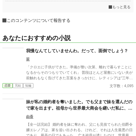
もっと見る
このコンテンツについて報告する
あなたにおすすめの小説
我慢なんてしていませんわ。だって、面倒でしょう？
翠
「クロエに子供ができた。準備が整い次第、離れで暮らすことに
なるからそのつもりでいてくれ」 普段ほとんど屋敷にいない夫が
前触れもなく告げてきた言葉をきっかけに、レティシアは“三年
間”の契約を終わらせることにした。 赤の他人を屋敷に迎えるこ
文字数：4,095
恋愛
完結
短編
とはしない。 不要なものに感情を砕く理由などない。 「だって、
面倒でしょう？」 不誠実な夫も、無意味な結婚も、 この際すべて
切り捨ててしまいましょう。
妹が私の婚約者を奪いました。でも父まで妹を選んだの
で家を出ます。祖母から世界最大商会を継いだ私に、今
さら帰ってこいと言われても遅すぎます
由香
【全一話完結】 婚約者を妹に奪われ、父にも見捨てられた伯爵令
嬢エレノアは、家を追い出される。 けれど、それは人生最悪の日
であり、最高の日でもあった。 亡き祖母が遺したのは、世界最大