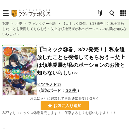
TOP
>
小説
>
ファンタジー小説
>
【コミック③巻、3/27発売！】私を追放
したことを後悔してもらおう～父上は領地発展が私のポーションのお陰と知らな
いらしい～
ファンタジー
連載中
長編
【コミック③巻、3/27発売！】私を追
放したことを後悔してもらおう～父上
は領地発展が私のポーションのお陰と
知らないらしい～
ヒツキノドカ
（近況ボード：
30 件
）
お気に入りに追加して更新通知を受け取ろう
お気に入り追加
3/27よりコミックス③巻発売します！ 何卒よろしくお願いします！！！！
▽