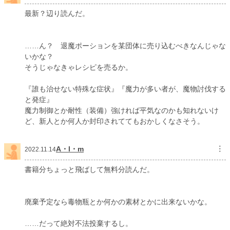
最新？辺り読んだ。
……ん？ 退魔ポーションを某団体に売り込むべきなんじゃな
いかな？
そうじゃなきゃレシピを売るか。
『誰も治せない特殊な症状』『魔力が多い者が、魔物討伐する
と発症』
魔力制御とか耐性（装備）強ければ平気なのかも知れないけ
ど、新人とか何人か封印されててもおかしくなさそう。
A・l・m
︙
2022.11.14
書籍分ちょっと飛ばして無料分読んだ。
廃棄予定なら毒物瓶とか何かの素材とかに出来ないかな。
……だって絶対不法投棄するし。