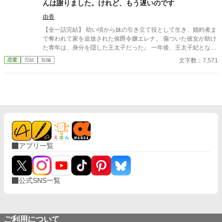
んは謝りました。けれど、もう遅いのです
追放に隠された恐ろしい真相へ辿り着く。 許せない。けれど、
見捨てない。 追放治癒師と泣き虫な元敵、そして訳あり騎士団
由香
長。最悪の出会いから始まる三人が、偽りの奇跡を暴き、奪われ
【全一話完結】 幼い頃から妹の引き立て役として生き、婚約者ま
た身体と居場所を取り戻す！
で奪われて家を追放された侯爵令嬢エレナ。 傷ついた彼女が助け
た青年は、身分を隠した王太子だった。 一年後、王太子妃となっ
たエレナの前に現れたのは、今さら「家族だから」と擦り寄って
文字数：7,571
恋愛
完結
短編
くる両親と妹。 けれど彼女は、もう二度と振り返らない。
アプリ一覧
公式SNS一覧
ご利用について