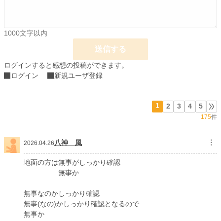
それとは逆に、元いた領地はアリシアがいなくなった影響で次第に落ちぶれて
いくのだった。
1000文字以内
ーーーーーー
ーーー
送信する
※閲覧、お気に入り登録、感想等いつもありがとうございます。励みになりま
ログインすると感想の投稿ができます。
す。
ログイン
新規ユーザ登録
※2020.8.31 お陰様でHOTランキングに載ることができました。ご愛読感謝！
※2020.9.8 多忙につき感想返信はランダムとさせていただきます。ご了承いた
だければと……！
1
2
3
4
5
※書籍化に伴う改稿により、アリシアの口調が連載版と書籍で変わっています。
もしかしたら違和感があるかもしれませんが、「そういう世界線もあったんだな
175
件
あ」と温かく見てくださると嬉しいです。
※2023.6.8追記 アリシアの口調を書籍版に合わせました。
八神 風
︙
2026.04.26
地面の方は無事がしっかり確認
小説
3,489 位 / 228,634 件
無事か
ファンタジー
599 位 / 53,270 件
無事なのかしっかり確認
お気に入り
8,867
無事(なの)かしっかり確認となるので
無事か
24h.ポイント
390 pt