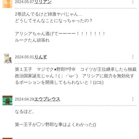
リリアン
︙
2024.05.07
2巻読んでるけど姉激ヤバじゃん…
どうしてそんなことになっちゃったの？
アリシアちゃん逃げてーーーー！！！！！！！
ルークたん頑張れ
りんす
︙
2024.05.01
第１王子 マジでク●野郎‼️👎💢 コイツが王位継承したら独裁
政治国家誕生じゃん！(； ･`ω･´) アリシアに能力を無効化す
るポーションを開発してもらわないと！(≧□≦)
エウブレウス
︙
2024.04.29
なるほど。
第一王子が◯ソ野郎な事はよくわかった()