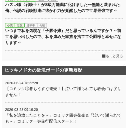
ハズレ職〈召喚士〉がS級万能職に化けました〜無能と蔑まれた
俺、伝説の召喚獣達に懐かれ力が覚醒したので世界最強です～
小説
恋愛
連載中
長編
いつまで私を気弱な『子豚令嬢』だと思っているんですか？～前
世を思い出したので、私を虐めた家族を捨てて公爵様と幸せにな
ります～
もっと見る
ヒツキノドカの近況ボードの更新履歴
2026-06-24 18:22:28
【コミック①巻もうすぐ発売！】泣いて謝られても教会には戻り
ません！
2026-03-28 09:19:20
「私を追放したことを～」コミック四巻発売＆「泣いて謝られて
も～」コミック一巻先行配信スタート！