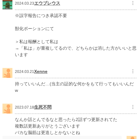
エウブレウス
︙
2024.03.23
※誤字報告につき承認不要
獣化ポーションにて
＞私は報酬として私は
→「私は」が重複してるので、どちらかは消した方がいいと思
います
Xenne
︙
2024.03.21
持っていいんだ…(当主の証的な何かをもて行ってもいいんだ
w
生死不問
︙
2023.07.18
なんか話とんでるなと思ったら2話ずつ更新されてた
複数話更新ありがとうございます
バカな脳筋は更迭しとかないとね