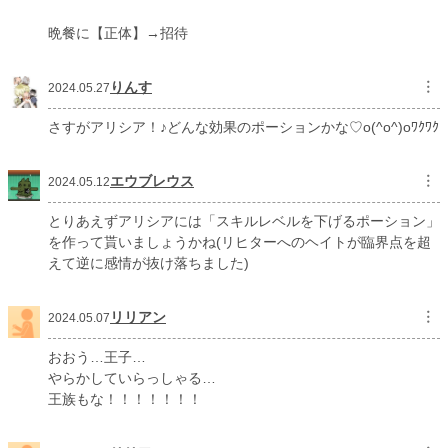
晩餐に【正体】→招待
りんす
︙
2024.05.27
さすがアリシア！♪どんな効果のポーションかな♡o(^o^)oﾜｸﾜｸ
エウブレウス
︙
2024.05.12
とりあえずアリシアには「スキルレベルを下げるポーション」
を作って貰いましょうかね(リヒターへのヘイトが臨界点を超
えて逆に感情が抜け落ちました)
リリアン
︙
2024.05.07
おおう…王子…
やらかしていらっしゃる…
王族もな！！！！！！！