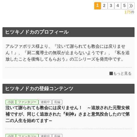
1
2
3
4
5
175
件
ヒツキノドカのプロフィール
アルファポリス様より、『泣いて謝られても教会には戻りませ
ん！』、『厨二魔導士の無双が止まらないようです』、『私を追
放したことを後悔してもらおう』の三シリーズを発売中です。
もっと見る
ヒツキノドカの登録コンテンツ
小説
ファンタジー
連載中
長編
泣いて謝られても教会には戻りません！ ～追放された元聖女候
補ですが、同じく追放された『剣神』さまと意気投合したので第
二の人生を始めてます～
小説
ファンタジー
連載中
長編