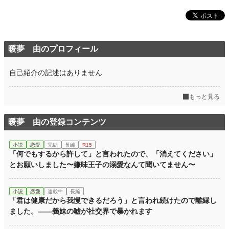
暖夢 由のプロフィール
自己紹介の記述はありません
もっと見る
暖夢 由の登録コンテンツ
小説
恋愛
完結
長編
R15
「何でもするから許して」と言われたので、「消えてください」
とお願いしました〜嫌味王子の溺愛なんて聞いてません〜
小説
恋愛
連載中
長編
「君は健康だから我慢できるだろう」と言われ続けたので離縁し
ました。――義妹の嘘が社交界で暴かれます