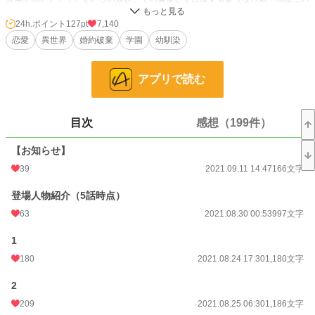
ような恥ずべき行為を見逃せない！姉としても人としても腐っている！よって婚
約破棄は貴様のせいだ！しかし妹と婚約することで慰謝料の請求は許してやる！
24h.ポイント
127pt
7,140
妹に感謝するんだな！！ふんっっ！」
恋愛
異世界
婚約破棄
学園
幼馴染
……………
アプリで読む
「お姉様？お姉様が羨ましいわ。健康な身体があって、勉強にだって励む時間が
十分にある。お友達だっていて、婚約者までいる。
目次
感想（199件）
私はお姉様とは違って、子どもの頃から元気に遊びまわることなんてできなかっ
【お知らせ】
たし、そのおかげで友達も作ることができなかったわ。それに勉強をしようとす
ると苦しくなってしまうから十分にすることができなかった。
39
2021.09.11 14:47
166文字
お姉様、お姉様には十分過ぎるほど幸せがあるんだから婚約者のスティーブ様は
登場人物紹介（5話時点）
私に頂戴」
63
2021.08.30 00:53
997文字
身体が弱いという妹。
1
ほとんど話したことがない婚約者。
180
2021.08.24 17:30
1,180文字
お二人が幸せになられますこと、心よりお祈りいたしております。
2
209
2021.08.25 06:30
1,186文字