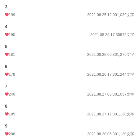
2021年8月27日
3
HOTランキング1位
199
2021.08.25 12:00
1,039文字
人気ランキング1位 にランクインさせて頂きました。
いつも応援ありがとうございます！！
4
190
2021.08.25 17:30
975文字
小説
9,200 位 / 228,685 件
5
恋愛
4,154 位 / 66,342 件
181
2021.08.26 06:30
1,276文字
お気に入り
6,438
6
24h.ポイント
127 pt
178
2021.08.26 17:30
1,244文字
文字数
52,843
7
更新日時
2021.09.16 06:30
240
2021.08.27 06:30
1,037文字
初回公開日時
2021.08.24 17:30
8
初回完結日時
2021.09.22 05:26
195
2021.08.27 17:30
1,130文字
週間ポイント
559 pt (13,564 位)
9
月間ポイント
2,722 pt (13,017 位)
206
2021.08.28 06:30
1,130文字