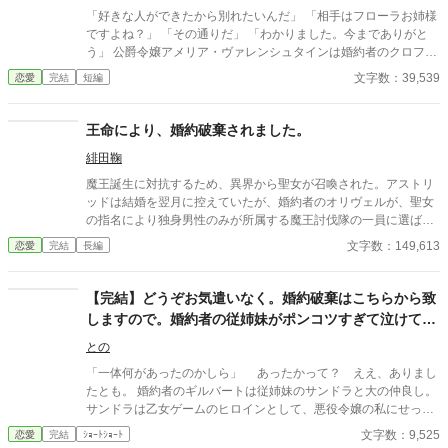
「好きな人ができたから別れたいんだ」 「相手はフローラお姉様
ですよね？」 「その通りだ」 「わかりました。今までありがと
う」 公爵令嬢アメリア・ヴァレンシュタインは婚約者のクロフォ
ード・シュヴァインシュタイガー王子に呼び出されて婚約破棄を
文字数：39,539
恋愛
完結
短編
言い渡された。アメリアは全く感情が乱されることなく婚約破棄
を受け入れた。 アメリアは婚約破棄されることを分かっていた。
なので動揺することはなかったが心に悔しさだけが残る。 三姉妹
王命により、婚約破棄されました。
の次女として生まれ内気でおとなしい性格のアメリアは、気が強
緋田鞠
く図々しい性格の聖女である姉のフローラと妹のエリザベスに婚
約者と幼馴染をとられてしまう。 信頼していた婚約者と幼馴染は
魔王誕生に対抗するため、異界から聖女が召喚された。アストリ
性格に問題のある姉と妹と肉体関係を持って、アメリアに冷たい
ッドは結婚を翌月に控えていたが、婚約者のオリヴェルが、聖女
態度をとるようになる。アメリアだけが恋愛できず仲間外れにさ
の指名により独身男性のみが所属する魔王討伐隊の一員に選ばれ
れる辛い毎日を過ごすことになった―― 閲覧注意
てしまった。その結果、王命によって二人の婚約が破棄される。
文字数：149,613
恋愛
完結
長編
運命として受け入れ、世界の安寧を祈るため、修道院に身を寄せ
て二年。久しぶりに再会したオリヴェルは、以前と変わらず、ア
ストリッドに微笑みかけた。「私は、長年の約束を違えるつもり
【完結】どうぞお気遣いなく。婚約破棄はこちらから致
はないよ」。
しますので。婚約者の従姉妹がポンコツすぎて泣けてき
ます
との
「一体何があったのかしら」 あったかって？ ええ、ありまし
たとも。 婚約者のギルバートは従姉妹のサンドラと大の仲良し。
サンドラは乙女ゲームのヒロインとして、悪役令嬢の私にせっせ
と罪を着せようと日夜努力を重ねてる。 （えーっ、あれが噂の階
文字数：9,525
恋愛
完結
ｼｮｰﾄｼｮｰﾄ
段落ち？） （マジか・・超期待してたのに） 想像以上のポンコツ