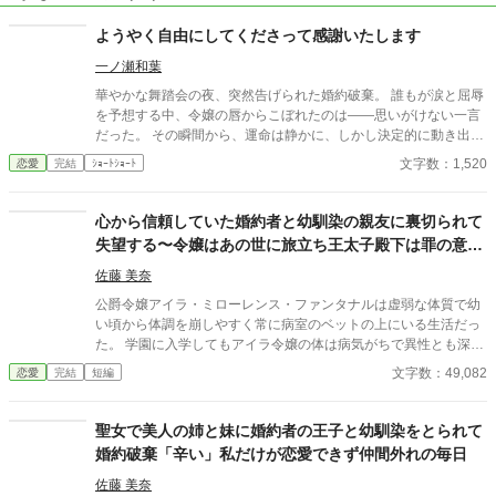
ようやく自由にしてくださって感謝いたします
一ノ瀬和葉
華やかな舞踏会の夜、突然告げられた婚約破棄。 誰もが涙と屈辱
を予想する中、令嬢の唇からこぼれたのは――思いがけない一言
だった。 その瞬間から、運命は静かに、しかし決定的に動き出
す。 ※ご都合です、小説家になろう様でも投稿しています。
文字数：1,520
恋愛
完結
ｼｮｰﾄｼｮｰﾄ
心から信頼していた婚約者と幼馴染の親友に裏切られて
失望する〜令嬢はあの世に旅立ち王太子殿下は罪の意識
に悩まされる
佐藤 美奈
公爵令嬢アイラ・ミローレンス・ファンタナルは虚弱な体質で幼
い頃から体調を崩しやすく常に病室のベットの上にいる生活だっ
た。 学園に入学してもアイラ令嬢の体は病気がちで異性とも深く
付き合うことはなく寂しい思いで日々を過ごす。 そんな時、王太
文字数：49,082
恋愛
完結
短編
子ガブリエル・アレクフィナール・ワークス殿下と運命的な出会
いをして一目惚れして恋に落ちる。 しかし自分の体のことを気に
して後ろめたさを感じているアイラ令嬢は告白できずにいた。 出
聖女で美人の姉と妹に婚約者の王子と幼馴染をとられて
会ってから数ヶ月後、二人は付き合うことになったが、信頼して
婚約破棄「辛い」私だけが恋愛できず仲間外れの毎日
いたガブリエル殿下と親友の裏切りを知って絶望する―― その後
アイラ令嬢は命の炎が燃え尽きる。
佐藤 美奈