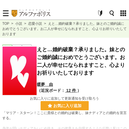
TOP
>
小説
>
恋愛小説
>
えと…婚約破棄？承りました。妹とのご婚約誠に
おめでとうございます。お二人が幸せになられますこと、心よりお祈りいたして
おります
恋愛
完結
短編
えと…婚約破棄？承りました。妹との
ご婚約誠におめでとうございます。お
二人が幸せになられますこと、心より
お祈りいたしております
暖夢 由
（近況ボード：
12 件
）
お気に入りに追加して更新通知を受け取ろう
お気に入り追加
「マリア・スターン！ここに貴様との婚約は破棄し、妹ナディアとの婚約を宣言
する。
身体が弱いナディアをいじめ抜き、その健康さを自慢するような行動！私はこの