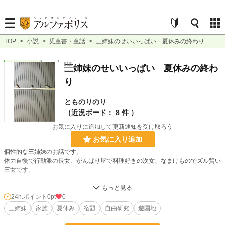
TOP
>
小説
>
児童書・童話
>
三姉妹のせいいっぱい 夏休みの終わり
児童書・童話
完結
短編
三姉妹のせいいっぱい 夏休みの終わ
り
とものりのり
（近況ボード：
8 件
）
お気に入りに追加して更新通知を受け取ろう
お気に入り追加
個性的な三姉妹のお話です。
体力自慢で行動派の長女、がんばり屋で料理好きの次女、なまけものでズル賢い
三女です。
夏休みの終わり。宿題が終わっていない長女ひとみちゃんと三女のまゆちゃんに
お父さんが遊園地に行こうと言い出しました。
24h.ポイント
0pt
0
三姉妹
家族
夏休み
宿題
自由研究
遊園地
小説
228,688 位 / 228,688 件