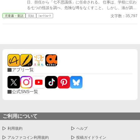
日、担任から「七不思議係」に任命される。 仕事は、学校に伝わ
る七つの怪談を調べ、危険な噂をなくすこと。 しかし、湊が調べ
はじめると、怪談はただの怖い話ではなかった。 夜に鳴るピア
文字数：35,797
児童書・童話
完結
ｼｮｰﾄｼｮｰﾄ
ノ。 名前を呼ぶ放送室。 ひとりでに開く図書室の貸出カード。
消える卒業アルバム。 誰も使っていないはずの三階トイレ。 校庭
に残る八人目の足あと。 そして、まだ語られていない最後の七不
思議。 そのすべては、昔この学校にいた子どもたちが、大人に言
えなかった「助けて」の合図だった。 湊は、転校生の美空、怖が
りだけど観察力のある大地と一緒に、七不思議の真相を追ってい
く。 やがて三人は、二十年前に学校で起きた“ある事件”と、湊の
母が隠してきた過去にたどり着く。 怖いのは幽霊じゃない。 本当
に怖いのは、助けを求める声が、なかったことにされることだ。
アプリ一覧
公式SNS一覧
ご利用について
利用規約
ヘルプ
アルファコイン利用規約
投稿ガイドライン