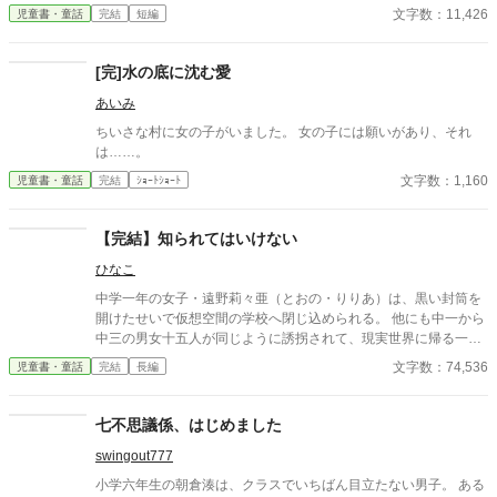
とゴールデンレトリバーの物語です。
文字数：11,426
児童書・童話
完結
短編
[完]水の底に沈む愛
あいみ
ちいさな村に女の子がいました。 女の子には願いがあり、それ
は……。
文字数：1,160
児童書・童話
完結
ｼｮｰﾄｼｮｰﾄ
【完結】知られてはいけない
ひなこ
中学一年の女子・遠野莉々亜（とおの・りりあ）は、黒い封筒を
開けたせいで仮想空間の学校へ閉じ込められる。 他にも中一から
中三の男女十五人が同じように誘拐されて、現実世界に帰る一人
になるために戦わなければならない。 登録させられた「あなたの
文字数：74,536
児童書・童話
完結
長編
大切なものは？」を、互いにバトルで当てあって相手の票を集め
るデスゲーム。 勝ち残りと友情を天秤にかけて、ゲームは進んで
いく。 一つ年上の男子・加川準（かがわ・じゅん）は敵か味方
七不思議係、はじめました
か？莉々亜は果たして、元の世界へ帰ることができるのか？ 心理
swingout777
戦が飛び交う、四日間の戦いの物語。 （第二回きずな児童書大賞
で奨励賞を受賞しました）
小学六年生の朝倉湊は、クラスでいちばん目立たない男子。 ある