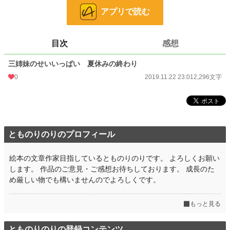
アプリで読む
児童書・童話
4,653 位 / 4,653 件
お気に入り
1
目次
感想
24h.ポイント
0 pt
三姉妹のせいいっぱい 夏休みの終わり
文字数
2,296
0
2019.11.22 23:01
2,296文字
更新日時
2019.11.22 23:01
初回公開日時
2019.11.22 23:01
初回完結日時
2019.11.22 23:01
とものりのりのプロフィール
週間ポイント
0 pt (228,688 位)
月間ポイント
0 pt (228,688 位)
絵本の文章作家目指しているとものりのりです。 よろしくお願い
します。 作品のご意見・ご感想お待ちしております。 成長のた
年間ポイント
63 pt (152,240 位)
め厳しい物でも構いませんのでよろしくです。
累計ポイント
5,592 pt (120,965 位)
もっと見る
とものりのりの登録コンテンツ