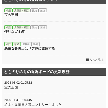
小説
児童書・童話
完結
短編
宝の王国
小説
児童書・童話
完結
短編
便利なゴミ箱
小説
恋愛
連載中
短編
悪徳女弁護士はリア充に嫉妬する
もっと見る
とものりのりの近況ボードの更新履歴
2023-08-02 01:05:32
宝の王国
2020-11-30 19:03:45
絵本・児童書大賞エントリーしました