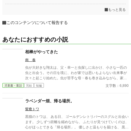
もっと見る
このコンテンツについて報告する
あなたにおすすめの小説
相棒がやってきた
南 春
虫が大好きな翔太は、父・幸一と虫探しに出かけ、小さな一匹の
虫と出会う。その日を境に、わが家では思いもよらない出来事が
次々と起こり始めた。虫が苦手な母・春も巻き込みながら、家族
は小さな命と向き合っていく。笑って、驚いて、少しだけ心が温
文字数：6,890
児童書・童話
完結
短編
かくなる、家族の物語。夏のある日、わが家にやってきた「相
棒」が、家族の日常を少しずつ変えていく。
ラベンダー畑、帰る場所。
鴛鴦トワ
黒猫のトワは、 ある日、 ゴールデンレトリバーのスグルと出会い
ます。 少しずつ距離を縮めながら、 ふたりが見つけていくのは、
心がほっとできる「帰る場所」。 優しさと温もりを届ける、 黒猫