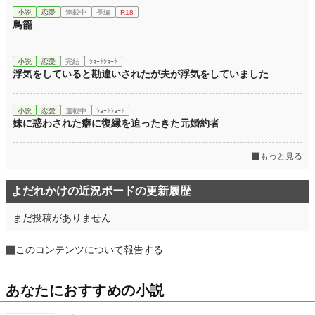
小説
恋愛
連載中
長編
R18
鳥籠
小説
恋愛
完結
ｼｮｰﾄｼｮｰﾄ
浮気をしていると勘違いされたが夫が浮気をしていました
小説
恋愛
連載中
ｼｮｰﾄｼｮｰﾄ
妹に惑わされた癖に復縁を迫ったきた元婚約者
もっと見る
よだれかけの近況ボードの更新履歴
まだ投稿がありません
このコンテンツについて報告する
あなたにおすすめの小説