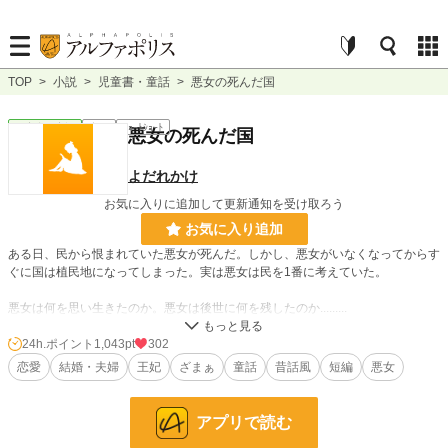
TOP
>
小説
>
児童書・童話
>
悪女の死んだ国
児童書・童話
完結
ｼｮｰﾄｼｮｰﾄ
悪女の死んだ国
よだれかけ
お気に入りに追加して更新通知を受け取ろう
お気に入り追加
ある日、民から恨まれていた悪女が死んだ。しかし、悪女がいなくなってからす
ぐに国は植民地になってしまった。実は悪女は民を1番に考えていた。
悪女は何を思い生きたのか。悪女は後世に何を残したのか.........
2話完結 1/14に2話の内容を増やしました
24h.ポイント
1,043pt
302
恋愛
結婚・夫婦
王妃
ざまぁ
童話
昔話風
短編
悪女
小説
1,344 位 / 229,000 件
アプリで読む
児童書・童話
8 位 / 4,658 件