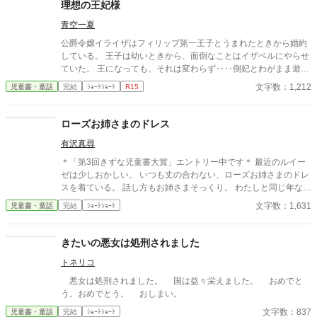
理想の王妃様
青空一夏
公爵令嬢イライザはフィリップ第一王子とうまれたときから婚約
している。 王子は幼いときから、面倒なことはイザベルにやらせ
ていた。 王になっても、それは変わらず‥‥側妃とわがまま遊び
放題！ で、そんな二人がどーなったか？ ざまぁ？ありです。 お
文字数：1,212
児童書・童話
完結
ｼｮｰﾄｼｮｰﾄ
R15
気楽にお読みください。
ローズお姉さまのドレス
有沢真尋
＊「第3回きずな児童書大賞」エントリー中です＊ 最近のルイー
ゼは少しおかしい。 いつも丈の合わない、ローズお姉さまのドレ
スを着ている。 話し方もお姉さまそっくり。 わたしと同じ年なの
に、ずいぶん年上のように振舞う。 表紙はかんたん表紙メーカー
文字数：1,631
児童書・童話
完結
ｼｮｰﾄｼｮｰﾄ
さまで作成
きたいの悪女は処刑されました
トネリコ
悪女は処刑されました。 国は益々栄えました。 おめでと
う。おめでとう。 おしまい。
文字数：837
児童書・童話
完結
ｼｮｰﾄｼｮｰﾄ