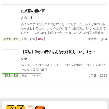
お姫様の願い事
月詠世理
赤子が生まれた時に母親は亡くなってしまった。赤子は実の父親
から嫌われてしまう。そのため、赤子は血の繋がらない女に育て
られた。 決められた期限は十年。十歳になった女の子は母親代わ
りに連れられて城に行くことになった。女の子の実の父親のもと
文字数：6,454
児童書・童話
完結
短編
R15
へ——。女の子はさいごに何を願うのだろうか。
【完結】誰かの親切をあなたは覚えていますか？
なか
私を作ってくれた 私らしくしてくれた あの優しい彼らを 忘れな
いためにこの作品を
文字数：5,525
児童書・童話
完結
ｼｮｰﾄｼｮｰﾄ