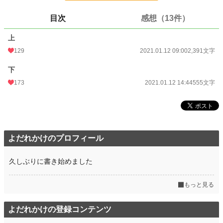
お気に入り
372
目次
感想（13件）
24h.ポイント
1,043 pt
上
文字数
2,946
129
2021.01.12 09:00
2,391文字
更新日時
2021.01.12 10:00
下
初回公開日時
2021.01.12 09:00
173
2021.01.12 14:44
555文字
初回完結日時
2021.01.12 10:16
週間ポイント
6,877 pt (1,414 位)
月間ポイント
28,355 pt (1,647 位)
よだれかけのプロフィール
年間ポイント
114,459 pt (5,342 位)
久しぶりに書き始めました
累計ポイント
5,838,354 pt (617 位)
もっと見る
よだれかけの登録コンテンツ