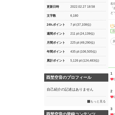
右
更新日時
2022.02.27 18:58
「
ど
文字数
6,180
24h.ポイント
7 pt (37,108位)
小
週間ポイント
211 pt (24,139位)
月間ポイント
225 pt (49,290位)
年間ポイント
435 pt (106,505位)
累計ポイント
5,126 pt (124,483位)
1
酉埜空音のプロフィール
自己紹介の記述はありません
2
もっと見る
3
酉埜空音の登録コンテンツ