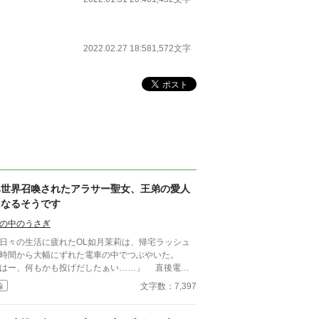
2022.02.27 18:58
1,572文字
異世界召喚されたアラサー聖女、王弟の愛人
になるそうです
の中のうさぎ
々の生活に疲れたOL如月茉莉は、帰宅ラッシュ
時間から大幅にずれた電車の中でつぶやいた。
はー、何もかも投げだしたぁい……」 直後電車
座席部分が光輝き、気づけば見知らぬ異世界に聖女
文字数：7,397
編
て召喚されていた。 十六歳の王子と結婚？未
年淫行罪というものがありまして。 王様の側