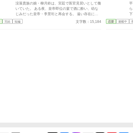
が、思いがけない波乱に巻き込まれていく。全てを諦
建国祭の日。 摂政の座へ上がろうとする第二王子
没落貴族の娘・柳月鈴は、宮廷で医官見習いとして働
平
めたはずの人生で、彼女を待ち受ける未来とは──
と大神官の前に、死にかけているはずの王太子が現れ
いていた。 ある夜、皇帝即位の宴で酒に酔い、幼な
ら
る。 傷を消すことだけが、人を救うことではな
じみだった皇帝・李景珩と再会する。 遠い存在にな
下
い。 元の体へ戻れなくても、生きてよい。 彼女
ったはずの彼。 けれど、その夜をきっかけに月鈴の
る
文字数：15,184
愛
完結
短編
恋愛
連載中
は王子を一度も癒やさなかった。 それでも、彼を
運命は大きく動き出す。 冷酷と恐れられる皇帝が、
の
本当に救ったのは彼女だけだった。
なぜか彼女だけには甘すぎて――。
レ
い
治
密…
え