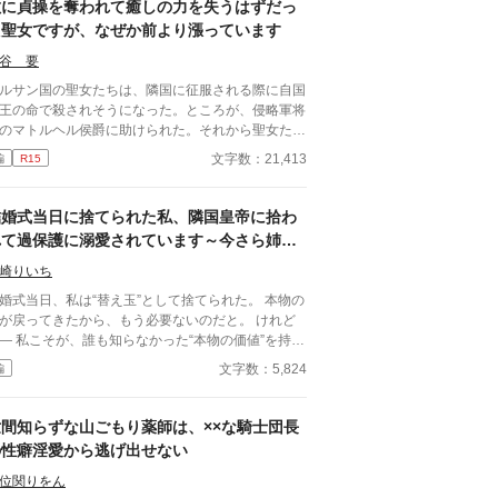
？三十年間一夫一妻の国で生きてきたので、それも
敵に貞操を奪われて癒しの力を失うはずだっ
ょっと……。 聖女の後ろ盾となる大義名分が欲
た聖女ですが、なぜか前より漲っています
い王家と、王家の一員になるのは荷が勝ちすぎるの
遠慮したい茉莉。 そんな中、王弟陛下が名案と
谷 要
わんばかりに声をあげた。 「では、私の愛人はい
ルサン国の聖女たちは、隣国に征服される際に自国
がでしょう」
王の命で殺されそうになった。ところが、侵略軍将
のマトルヘル侯爵に助けられた。それから聖女たち
侵略国に仕えるようになったが、一か月後に筆頭聖
文字数：21,413
編
R15
だったルミネラは命の恩人の侯爵へ嫁ぐように国王
ら命じられる。 結婚披露宴では、陛下に側妃とし
嫁いだ旧サルサン国王女が出席していたが、彼女は
結婚式当日に捨てられた私、隣国皇帝に拾わ
爵に腕を絡めて「陛下の手がつかなかったら一年後
れて過保護に溺愛されています～今さら姉を
妻にしてほしい」と頼んでいた。しかも、侯爵はそ
選んだ王子が後悔しても手遅れです～
手を振り払いもしない。 聖女は愛のない交わりで
崎りいち
の加護を失うとされているので、当然白い結婚だと
婚式当日、私は“替え玉”として捨てられた。 本物の
っていたが、初夜に侯爵のメイアスから体の関係を
が戻ってきたから、もう必要ないのだと。 けれど
られる。彼は命の恩人だったので、ルミネラはその
なかった“本物の価値”を持っ
ま彼を受け入れた。 侯爵がかつての恋人に似てい
界でただ一人、すべてを癒す力。 そし
文字数：5,824
編
とはいえ、侯爵と孤児だった彼は全く別人。愛のな
、その価値を知るただ一人の人が、皇帝となって私
交わりだったので、当然力を失うと思っていたが、
に来る。 これは、すべてを失った少女が、本
ぜか以前よりも力が漲っていた。 ※全１１話 ２
に必要とされる場所へ辿り着く物語。
世間知らずな山ごもり薬師は、××な騎士団長
字程度の話です。
の性癖淫愛から逃げ出せない
位関りをん