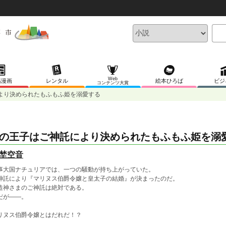
Web
稿漫画
レンタル
絵本ひろば
ビジ
コンテンツ大賞
より決められたもふもふ姫を溺愛する
の王子はご神託により決められたもふもふ姫を溺
埜空音
事大国ナチュリアでは、一つの騒動が持ち上がっていた。
神託により『マリヌス伯爵令嬢と皇太子の結婚』が決まったのだ。
造神さまのご神託は絶対である。
だが――。
リヌス伯爵令嬢とはだれだ！？