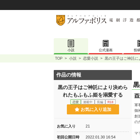
小説
公式漫画
投
TOP
>
小説
>
恋愛小説
>
黒の王子はご神託に
作品の情報
黒
黒の王子はご神託により決めら
れたもふもふ姫を溺愛する
酉
恋愛
連載中
長編
R18
軍
お気に入り追加
御
創
の
お気に入り
21
マ
初回公開日時
2022.01.30 16:54