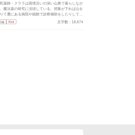
民薬師・クララは国境沿いの深い山奥で暮らしなが
、魔法薬の研究に没頭している。招集が下れば山を
りて麓にある病院や娼館で診察補助をしたりしてい
が、世間知らずなのに変わりはない。 ある日、山
文字数：18,674
長編
R18
中で倒れている男性を発見。彼はなんと騎士団長・
イルドで女嫌いの噂を持つ人物だった。 当然女嫌
の噂なんて知らないクララは良心に従い彼を助け、
療を施す。 だが、レイルドには隠している秘
…性癖があった。 ――君の××××、触らせてもら
ないだろうか？