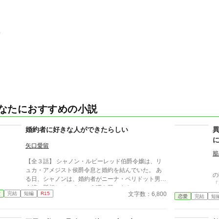
0
なたにおすすめの小説
婚約者に好きな人ができたらしい
矢口愛留
籠
【全３話】 シャノン・ルビーレッド伯爵令嬢は、リ
日
ュカ・アメジスト侯爵令息と婚約を結んでいた。 あ
の
る日、シャノンは、婚約者がニーナ・ペリドット男爵
「
令嬢に懸想しているという噂を耳にする。 シャノン
の
文字数：6,800
愛
完結
短編
R15
は断罪を回避するため、リュカとの婚約を円満に解消
恋愛
完結
短
とし
しようとするが――。 ※ エブリスタに習作として掲
成
載したものを改稿した作品です。 ※ 小説家になろう