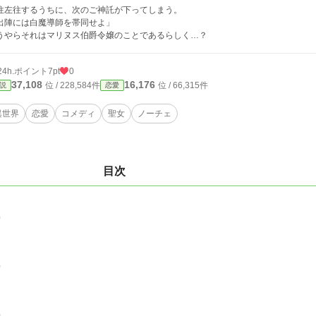
往左往するうちに、次のご神託が下ってしまう。
出陣には白魔導師を帯同せよ」
うやらそれはマリヌス伯爵令嬢のことであるらしく…？
24h.ポイント
7pt
0
37,108
16,176
位 / 228,584件
位 / 66,315件
説
恋愛
異世界
恋愛
コメディ
聖女
ノーチェ
目次
0
0
0