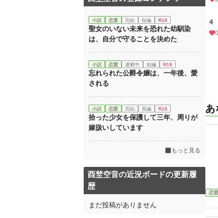
小説
恋愛
完結
短編
R18
4
聖女のいない未来を恐れた幼馴染
は、自分で守ることを決めた
小説
恋愛
連載中
短編
R18
忘れられた公爵令嬢は、一年後、愛
される
あ
小説
恋愛
完結
長編
R18
拾った少女を保護して三年、周りが
嫁扱いしています
もっと見る
酉埜空音の近況ボードの更新履
歴
恋
まだ投稿がありません