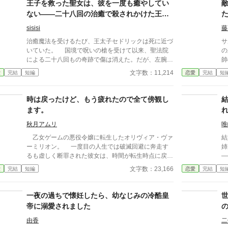
妃
王子を救った聖女は、彼を一度も癒やしてい
にも掲載しています。
ち
ない――二十八回の治癒で殺されかけた王太
し
子は、左腕を失って真実を知る
で
sisisi
藤
言
治癒魔法を受けるたび、王太子セドリックは死に近づ
サ
か
いていた。 国境で呪いの槍を受けて以来、聖法院
の
による二十八回もの奇跡で傷は消えた。だが、左腕か
帥
ら伸びる黒い荊は心臓へ迫り、治療を重ねるたびに彼
は
文字数：11,214
愛
完結
短編
恋愛
完結
短
の記憶まで奪っていく。 建国祭の大儀式を受けれ
女
ば、今度こそ完全に治る。 大神官がそう言い続け
か
るなか、王妃が密かに連れてきたのは、八年前に病死
て
時は戻ったけど、もう疲れたので全て傍観し
したはずの〈灰衣の聖女〉リゼットだった。 「左腕
侯
ます。
を切らなければ、殿下は夜明けまでに亡くなります」
に
リゼットには傷を癒やす力がない。彼女が持つの
の
秋月アムリ
唯
は、神聖魔法も呪いも等しく鎮め、奇跡を終わらせる
神
乙女ゲームの悪役令嬢に転生したオリヴィア・ヴァ
結
力だった。 両腕のある死体になるより、片腕で生
思
ーミリオン。 一度目の人生では破滅回避に奔走す
姉
きる。 そう決断したセドリックは、王太子として
迫
るも虚しく断罪された彼女は、時間が転生時点に戻っ
—— 私こそが、誰も知ら
の誇りと左腕を引き換えに生還する。 王妃の保護
ま
た二度目の人生で、全てを諦めていた。 もう疲れ
ていた。 世
文字数：23,166
愛
完結
短編
恋愛
完結
短
を受けたリゼットとともに調査を始めた彼は、治癒そ
た
た。どうせ無駄なら、せめて断罪の日まで穏やかに眠
て
のものが呪いを育てていた事実へたどり着く。さらに
い
って過ごしたい──そう願い、積極的に引きこもり傍
を迎え
証拠が指し示したのは、聖法院と、兄を案じていたは
な
観を決め込むオリヴィア。 だが、一周目では冷淡
当
一夜の過ちで懐妊したら、幼なじみの冷酷皇
ずの実弟フェリクスだった。 片腕になった自分を
万
だったはずの婚約者・セドリック王子が、なぜか彼女
帝に溺愛されました
受け入れられず、怒りと絶望に沈むセドリック。そん
に献身的な優しさを見せ、「今度こそ、私が君を守
な彼にリゼットは、失った腕を奇跡で戻すのではな
る」と誓うのだ。 運命に抗う気力さえ失った令嬢
由香
二
く、残った体で生きる方法を教えていく。 そして