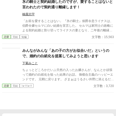
り……？
氷の騎士と契約結婚したのですが、愛することはないと
言われたので契約通り離縁します！
柚屋志宇
「お前を愛することはない」 『氷の騎士』侯爵令息ライナスは、
伯爵令嬢セルマに白い結婚を宣言した。 セルマは家同士の政略に
よる契約結婚と割り切ってライナスの妻となり、二年後の離縁の
日を待つ。 しかし結婚すると、最初は冷たかったライナスだが次
文字数：15,563
恋愛
完結
短編
第にセルマに好意的になる。 だがセルマは離縁の日が待ち遠し
い。 ※小説家になろうにも掲載しています。
みんながみんな「あの子の方がお似合いだ」というの
で、婚約の白紙化を提案してみようと思います
下菊みこと
ちょっとどころかだいぶ天然の入ったお嬢さんが、なんとか頑張
って婚約の白紙化を狙った結果のお話。 御都合主義のハッピーエ
ンドです。 元鞘に戻ります。 ざまぁはうるさい外野に添えるだ
け。 小説家になろう様でも投稿しています。
文字数：3,720
恋愛
完結
ｼｮｰﾄｼｮｰﾄ