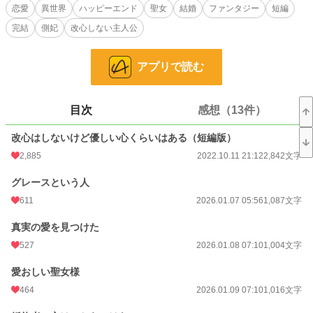
恋愛
異世界
ハッピーエンド
聖女
結婚
ファンタジー
短編
小説
4,858 位 / 228,806 件
完結
側妃
改心しない主人公
恋愛
2,488 位 / 66,376 件
アプリで読む
お気に入り
716
24h.ポイント
298 pt
目次
感想（13件）
文字数
16,413
改心はしないけど優しい心くらいはある（短編版）
更新日時
2026.01.21 07:10
2,885
2022.10.11 21:12
2,842文字
初回公開日時
2022.10.11 21:12
グレースという人
初回完結日時
2022.10.11 21:12
611
2026.01.07 05:56
1,087文字
週間ポイント
2,999 pt (3,331 位)
真実の愛を見つけた
月間ポイント
14,337 pt (3,264 位)
527
2026.01.08 07:10
1,004文字
年間ポイント
361,264 pt (1,555 位)
愛おしい聖女様
464
2026.01.09 07:10
1,016文字
累計ポイント
601,516 pt (9,015 位)