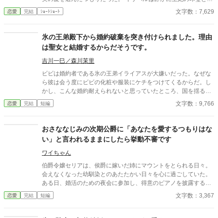
を返し、王宮を去る。 だがその日から、神殿、諸侯、隣国、慈善
文字数：7,629
恋愛
完結
ｼｮｰﾄｼｮｰﾄ
事業――王妃が支えていたものが次々と止まり始めた。 廃妃にし
たのだから、もう戻らない。 王は、周囲は、手放したものの重さ
を知るのだろうか？
氷の王弟殿下から婚約破棄を突き付けられました。理由
は聖女と結婚するからだそうです。
吉川一巳／森川茉里
ビビは婚約者である氷の王弟イライアスが大嫌いだった。なぜな
ら彼は会う度にビビの化粧や服装にケチをつけてくるからだ。し
かし、こんな婚約耐えられないと思っていたところ、国を揺るが
す大事件が起こり、イライアスから神の国から召喚される聖女と
文字数：9,766
恋愛
完結
短編
結婚しなくてはいけなくなったから破談にしたいという申し出を
受ける。内心大喜びでその話を受け入れ、そのままの勢いでビビ
は神官となるのだが、招かれた聖女には問題があって……。小説
おさななじみの次期公爵に「あなたを愛するつもりはな
家になろう、カクヨムにも投稿しています。
い」と言われるままにしたら挙動不審です
ワイちゃん
伯爵令嬢セリアは、侯爵に嫁いだ姉にマウントをとられる日々。
会えなくなった幼馴染とのあたたかい日々を心に過ごしていた。
ある日、婚活のための夜会に参加し、得意のピアノを披露する
と、幼馴染と再会し、次の日には公爵の幼馴染に求婚されること
文字数：3,367
恋愛
完結
短編
に。しかし、幼馴染には「あなたを愛するつもりはない」と言わ
れ、相手の提示するルーティーンをただただこなす日々が始ま