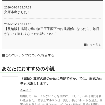
2026-04-24 23:07:13
文庫本出ました！
2024-01-17 18:21:15
【長編版】病弱で幼い第三王子殿下のお世話係になったら、毎日
がすごく楽しくなったお話について
もっと見る
このコンテンツについて報告する
あなたにおすすめの小説
《完結》真実の愛のために廃妃ですか。では、王妃の仕
事もお返しします。
さんけい
結婚して三年、子がないことを理由に、王妃イザベルは廃妃を言
い渡された。 若き王アルマンは、美しい側妃コレットを迎え、真
実の愛を選んだつもりだった。 イザベルは静かに王妃の印璽と鍵