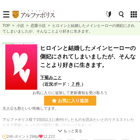
TOP
>
小説
>
恋愛小説
>
ヒロインと結婚したメインヒーローの側妃にされ
てしまいましたが、そんなことより好きに生きます。
恋愛
完結
短編
ヒロインと結婚したメインヒーローの
側妃にされてしまいましたが、そんな
ことより好きに生きます。
下菊みこと
（近況ボード：
7 件
）
お気に入りに追加して更新通知を受け取ろう
お気に入り追加
主人公も割といい性格してます。
アルファポリス様で10話以上に肉付けしたものを読みたいとのリクエストいた
だき大変嬉しかったので調子に乗ってやってみました。
小説家になろう様でも投稿しています。
24h.ポイント
298pt
12,222