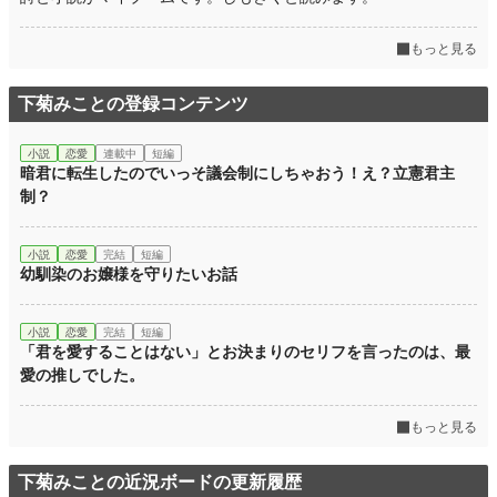
もっと見る
下菊みことの登録コンテンツ
小説
恋愛
連載中
短編
暗君に転生したのでいっそ議会制にしちゃおう！え？立憲君主
制？
小説
恋愛
完結
短編
幼馴染のお嬢様を守りたいお話
小説
恋愛
完結
短編
「君を愛することはない」とお決まりのセリフを言ったのは、最
愛の推しでした。
もっと見る
下菊みことの近況ボードの更新履歴