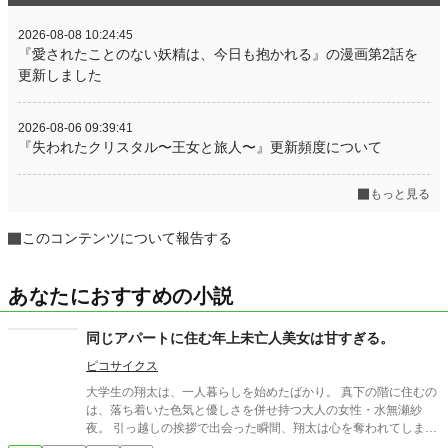
2026-08-08 10:24:45
『愛されたことのない妖精は、今日も抱かれる』の漫画第2話を
更新しました
2026-08-06 09:39:41
『失われたクリスタル〜王女と旅人〜』更新頻度について
もっと見る
このコンテンツについて報告する
あなたにおすすめの小説
同じアパートに住む年上未亡人美女は甘すぎる。
ピコサイクス
大学生の翔太は、一人暮らしを始めたばかり。 真下の階に住むの
は、落ち着いた色気と優しさを併せ持つ大人の女性・水無瀬紗
夜。 引っ越しの挨拶で出会った瞬間、翔太は心を奪われてしま
う。 偶然にもアルバイト先のスーパーで再会した彼女は、翔太を