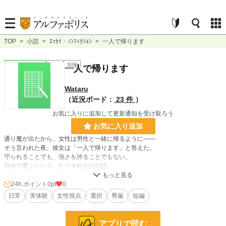
TOP
>
小説
>
ｴｯｾｲ・ﾉﾝﾌｨｸｼｮﾝ
>
一人で帰ります
ｴｯｾｲ・ﾉﾝﾌｨｸｼｮﾝ
完結
短編
一人で帰ります
Wataru
（近況ボード：
23 件
）
お気に入りに追加して更新通知を受け取ろう
お気に入り追加
通り魔が出たから、女性は男性と一緒に帰るように――
そう言われた夜、彼女は「一人で帰ります」と答えた。
守られることでも、強さを誇ることでもない。
自分で選ぶという、ただそれだけの話。
24h.ポイント
0pt
0
小説
228,785 位 / 228,785 件
日常
実体験
女性視点
選択
尊厳
短編
ｴｯｾｲ・ﾉﾝﾌｨｸｼｮﾝ
8,866 位 / 8,866 件
お気に入り
0
アプリで読む