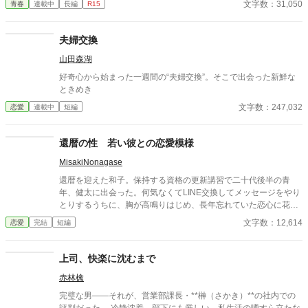
文字数：31,050
青春
連載中
長編
R15
すぐに採用し、温かく仕事を教えてくれる存在だった。 ある日の
仕事帰り、ふたりで過ごす時間が増えていき――そして気づけば
紗夜の部屋でご飯をご馳走になるほど親密に。 優しくて穏やかで
夫婦交換
――その色気に触れるたび、翔太の心は揺れていく。 大人の女性
山田森湖
と大学生、甘くちょっぴり刺激的な同居生活（？）がはじまる。
好奇心から始まった一週間の“夫婦交換”。そこで出会った新鮮な
ときめき
文字数：247,032
恋愛
連載中
短編
還暦の性 若い彼との恋愛模様
MisakiNonagase
還暦を迎えた和子。保持する資格の更新講習で二十代後半の青
年、健太に出会った。何気なくてLINE交換してメッセージをやり
とりするうちに、胸が高鳴りはじめ、長年忘れていた恋心に花が
咲く。 そんな還暦女性と二十代の青年の恋模様。 その後、結婚、
文字数：12,614
恋愛
完結
短編
そして永遠の別れまでを描いたストーリーです。 全7話
上司、快楽に沈むまで
赤林檎
完璧な男――それが、営業部課長・**榊（さかき）**の社内での