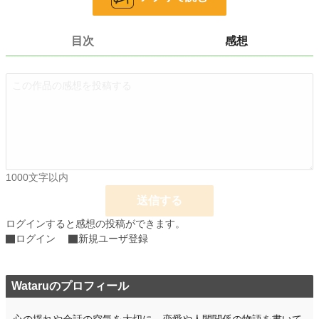
24h.ポイント
0 pt
目次
感想
文字数
875
更新日時
2026.01.17 21:00
初回公開日時
2026.01.17 21:00
初回完結日時
2026.01.17 21:00
週間ポイント
0 pt (228,785 位)
月間ポイント
35 pt (89,285 位)
1000文字以内
年間ポイント
1,539 pt (73,655 位)
送信する
累計ポイント
1,539 pt (177,776 位)
ログインすると感想の投稿ができます。
ログイン
新規ユーザ登録
Wataruのプロフィール