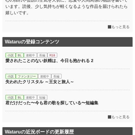
心の揺れや会話の空気を大切に、恋愛や人間関係の物語を書いて
います。読後、少し気持ちが軽くなるような作品を届けられたら
嬉しいです。
もっと見る
Wataruの登録コンテンツ
小説
BL
連載中
長編
R18
愛されたことのない妖精は、今日も抱かれる 2
小説
ファンタジー
連載中
長編
失われたクリスタル ～王女と旅人～
小説
BL
連載中
短編
君だけだった〜今も君の歌を探している〜短編集
もっと見る
Wataruの近況ボードの更新履歴