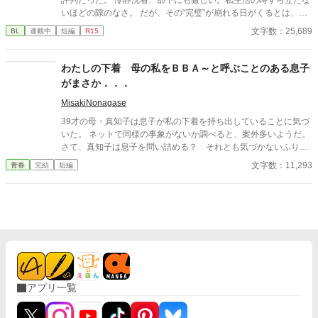
評判だった。 冷静沈着、部下にも厳しい。私生活の噂すら立たな
いほどの隙のなさ。 だが、その“完璧”が崩れる日がくるとは、誰
も想像していなかった。 入社三年目の篠原は、榊の直属の部下。
文字数：25,689
BL
連載中
短編
R15
真面目だが強気で、どこか挑発的な笑みを浮かべる青年。 ある
夜、取引先とのトラブル対応で二人だけが残ったオフィスで、 篠
原は上司に向かって、いつもの穏やかな口調を崩した。「……そ
わたしの下着 母の私をＢＢＡ～と呼ぶことのある息子
んな顔、部下には見せないんですね」 疲労で僅かに緩んだ榊の表
がまさか．．．
情。 その弱さを見逃さず、篠原はデスク越しに距離を詰める。
「強がらなくていいですよ。俺の前では、もう」 指先が榊のネク
MisakiNonagase
タイを掴む。 引き寄せられた瞬間、榊の理性は音を立てて崩れ
39才の母・真知子は息子が私の下着を持ち出していることに気づ
た。 拒むことも、許すこともできないまま、 彼は“部下”の手によ
いた。 ネットで同様の事象がないか調べると、案外多いようだ。
って、ひとつずつ乱されていく。 言葉で支配され、触れられるた
さて、真知子は息子を問い詰める？ それとも気づかないふりを
びに、自分の知らなかった感情と快楽を知る。それは、上司とし
続けてあげるか？ そのほかに外伝も綴りました。
文字数：11,293
青春
完結
短編
ての誇りを壊すほどに甘く、逃れられないほどに深い。 だが、篠
原の視線の奥に宿るのは、ただの欲望ではなかった。 そこには、
ずっと榊だけを見つめ続けてきた、静かな執着がある。 「俺、前
から思ってたんです。 あなたが誰かに“支配される”ところ、き
っと綺麗だろうなって」 支配する側だったはずの男が、 支配され
ることで初めて“生きている”と感じてしまう――。 上司と部下、
立場も理性も、すべてが絡み合うオフィスの夜。 秘密の扉を開け
た榊は、もう戻れない。 快楽に溺れるその瞬間まで、彼を待つの
は破滅か、それとも救いか。 ――これは、ひとりの上司が“愛”と
いう名の支配に沈んでいく物語。
アプリ一覧