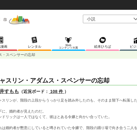
Web
稿漫画
レンタル
絵本ひろば
ビジ
コンテンツ大賞
ス・スペンサーの忘却
ャスリン・アダムス・スペンサーの忘却
井すもも
（近況ボード：
108 件
）
ャスリンが、階段の上段からうっかり足を踏み外したのも、そのまま階下へ転落し
下に、婚約者が見えたのだ。
ンドリックは一人ではなくて、彼はとある令嬢と向かい合っていた。
れは婚約者が懇意にしていると噂されていた令嬢で、階段の踊り場で向き合う二人