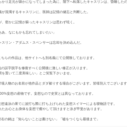
っかり足元が疎かになってしまった為に、階下へ転落したキャスリンは、昏睡した
識が混濁するキャスリンに、医師は記憶の健忘と判断した。
が、密かに記憶が蘇ったキャスリンは思わず呟く。
ああ、なにもかも忘れてしまいたい」
ャスリン・アダムス・スペンサーは忘却を決め込んだ。
こちらの作品は、他サイトへも別名義にて公開致しております。
鬼の誤字脱字を修復すべく公開後に激しい修正が入ります。
間を置いて二度美味しい」とご笑覧下さいませ。
登場人物のお名前が他作品とダダ被りする場合がございます。皆様別人でございま
100%妄想の産物です。妄想なので史実とは異なっております。
妄想遠泳の果てに波打ち際に打ち上げられた妄想スイマーによる寝物語です。
れたお心とお身体を妄想で癒やして頂けますと泳ぎ甲斐があります。
座右の銘は「知らないことは書けない」「嘘をつくなら最後まで」