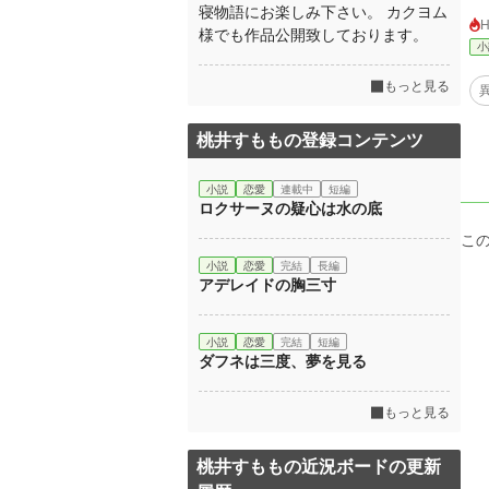
寝物語にお楽しみ下さい。 カクヨム
様でも作品公開致しております。
小
もっと見る
桃井すももの登録コンテンツ
小説
恋愛
連載中
短編
ロクサーヌの疑心は水の底
こ
小説
恋愛
完結
長編
アデレイドの胸三寸
小説
恋愛
完結
短編
ダフネは三度、夢を見る
もっと見る
桃井すももの近況ボードの更新