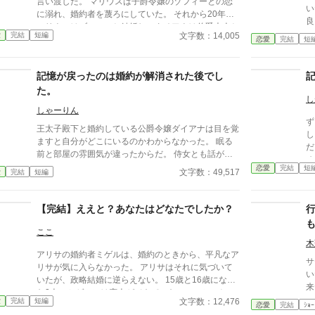
言い渡した。 マリウスは子爵令嬢のゾフィーとの恋
い
に溺れ、婚約者を蔑ろにしていた。 それから20年。
良
マリウスはゾフィーと結婚し、タチアナは伯爵夫人と
結
文字数：14,005
愛
完結
短編
なっていた。 そして、娘の恋愛を機にマリウスは婚
恋愛
完結
短
美
約破棄騒動の真実を知る。 おじさんが昔を思い出し
変
ながらもだもだするだけのお話です。 全4話書き上げ
記憶が戻ったのは婚約が解消された後でし
済み。
た。
し
しゃーりん
ず
王太子殿下と婚約している公爵令嬢ダイアナは目を覚
し
ますと自分がどこにいるのかわからなかった。 眠る
だ
前と部屋の雰囲気が違ったからだ。 侍女とも話が噛
め
み合わず、どうやら丸一年間の記憶がダイアナにはな
恋愛
完結
短
が
文字数：49,517
愛
完結
短編
かった。 ダイアナが記憶にないその一年の間に、王
太子殿下との婚約は解消されており、別の男性と先日
婚約したばかりだった。 彼が好きになったのは記憶
【完結】ええと？あなたはどなたでしたか？
のないダイアナであるため、ダイアナは婚約を解消し
ようとするお話です。
ここ
木
アリサの婚約者ミゲルは、婚約のときから、平凡なア
サ
リサが気に入らなかった。 アリサはそれに気づいて
い
いたが、政略結婚に逆らえない。 15歳と16歳になっ
来
た2人。ミゲルには恋人ができていた。マーシャとい
は
文字数：12,476
愛
完結
短編
う綺麗な令嬢だ。邪魔なアリサにこわい思いをさせ
恋愛
完結
ｼｮｰ
る