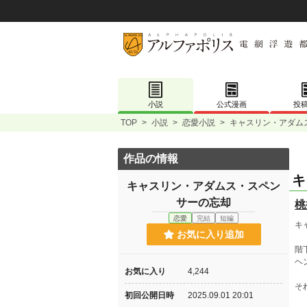
小説
公式漫画
投
TOP
>
小説
>
恋愛小説
>
キャスリン・アダム
作品の情報
キ
キャスリン・アダムス・スペン
サーの忘却
桃
恋愛
完結
短編
キ
お気に入り追加
階
ヘ
お気に入り
4,244
そ
初回公開日時
2025.09.01 20:01