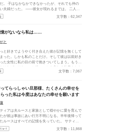
だ。 子はなかなかできなかったが、それでも仲の
い夫婦だった。 ――彼女が現れるまでは。 二人が
婚して五年を迎えた記念パーティーでアランは若く
文字数：62,347
編
しい令嬢と恋に落ちてしまう。 それからアランは
わり、何かと彼女のことを優先するようになり……
記憶がないなら私は……
がと
っと好きでようやく付き合えた彼が記憶を無くして
まった。しかも私のことだけ。そして彼は以前好き
った女性に私の目の前で抱きついてしまう。もう諦
なければいけない、と彼のことを忘れる決意をした
文字数：7,067
編
……。 ＊全4話
行ってらっしゃい旦那様、たくさんの幸せを
もらった私は今度はあなたの幸せを願います
蓮
ティアは夫ルースと家族として穏やかに愛を育んで
たが彼は事故にあい行方不明になる。半年後帰って
たルースはすべての記憶を失っていた。 サティア
新しい記憶を得て変わったルースに愛する家族がい
文字数：11,868
ﾄｼｮｰﾄ
ことを知り、愛しい夫との大切な思い出を抱えて彼