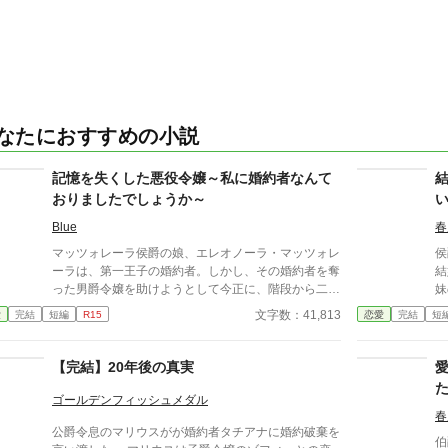
なたにおすすめの小説
記憶を失くした悪役令嬢～私に婚約者なんて
おりましたでしょうか～
Blue
春
マッツォレーラ侯爵の娘、エレオノーラ・マッツォレ
侯
ーラは、第一王子の婚約者。しかし、その婚約者を奪
結
った男爵令嬢を助けようとして今正に、階段から二人
妹
まとめて落ちようとしていた。 走馬灯のように、第
太
文字数：41,813
愛
完結
短編
R15
恋愛
完結
短
一王子との思い出を思い出す彼女は、強い衝撃と共に
だ
意識を失ったのだった。
い放った
だ
【完結】20年後の真実
ゴールデンフィッシュメダル
春
公爵令息のマリウスがが婚約者タチアナに婚約破棄を
伯