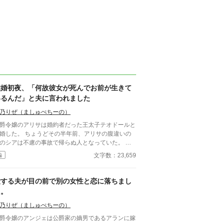
結婚初夜、「何故彼女が死んでお前が生きて
いるんだ」と夫に言われました
乃りぜ（ましゅぺちーの）
爵令嬢のアリサは婚約者だった王太子テオドールと
婚した。 ちょうどその半年前、アリサの腹違いの
のシアは不慮の事故で帰らぬ人となっていた。 王
子が婚約者の妹のシアを愛していたのは周知の事実
文字数：23,659
編
った。 そんな彼は、結婚初夜、アリサに冷たく言
。 「何故彼女が死んでお前が生きているん
」と。
愛する夫が目の前で別の女性と恋に落ちまし
た。
乃りぜ（ましゅぺちーの）
爵令嬢のアンジェは公爵家の嫡男であるアランに嫁