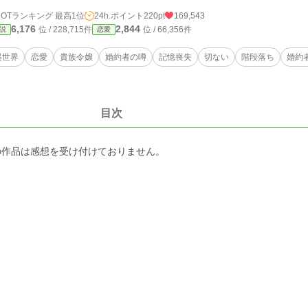
HOTランキング 最高1位
24h.ポイント
220pt
169,543
6,176
2,844
位 / 228,715件
位 / 66,356件
説
恋愛
異世界
恋愛
貴族令嬢
婚約者の噂
記憶喪失
切ない
階段落ち
婚約
目次
の作品は感想を受け付けておりません。