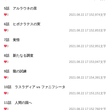
文字数
130,950
5話 アルラウネの里
更新日時
2020.03.10 18:20
0
2021.08.22 17:15
2,974文字
初回公開日時
2019.01.10 17:02
6話 ヒポクラテスの実
週間ポイント
14 pt (68,954 位)
0
2021.08.22 17:15
2,853文字
月間ポイント
49 pt (80,388 位)
7話 覚悟
年間ポイント
350 pt (112,088 位)
0
2021.08.22 17:15
2,951文字
累計ポイント
125,873 pt (26,593 位)
8話 新たなる調査
0
2021.08.22 17:15
3,047文字
9話 龍の試練
0
2021.08.22 17:15
4,391文字
10話 ラスラディア vs ファニフシータ
0
2021.08.22 17:15
3,151文字
11話 人間の国へ
0
2021.08.22 17:15
2,760文字