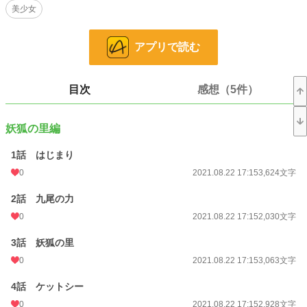
美少女
異世界で流行っている奇病。異世界に転生した俺は、体調が悪いという九尾に
治療を頼まれる。診断の結果、治療は困難であった。そこで、九尾は俺にひとつ
アプリで読む
の提案をする。
「わらわがそちに憑依をする。力を貸す代わりに、治療法を見つけてほしい」
目次
感想（5件）
九尾と一体化した俺は、九尾として、また獣医師として、世界を蝕む病巣と戦っ
ていく。
妖狐の里編
※動物の診療には獣医師免許が必要となります
※1/19タイトル改名しました。旧「動物のお医者さん、今日からモンスターのお
1話 はじまり
医者さんになりました」
※小説家になろう様の方にも載せております（https://ncode.syosetu.com/n8383
0
2021.08.22 17:15
3,624文字
ff/）
2話 九尾の力
小説
229,002 位 / 229,002 件
0
2021.08.22 17:15
2,030文字
ファンタジー
53,355 位 / 53,355 件
3話 妖狐の里
0
2021.08.22 17:15
3,063文字
お気に入り
436
24h.ポイント
0 pt
4話 ケットシー
0
2021.08.22 17:15
2,928文字