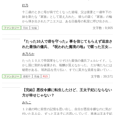
ちギレた場合。
灯乃
十二歳のときに母が病で亡くなった途端、父は後妻と一歳年下の
妹を新たな『家族』として迎え入れた。 彼らの築く『家族』の輪
から弾き出されたアニエスは、ある日義母の私室に呼び出され―
―。 タイトル通りのおっさんコメディーです。
文字数：9,905
ファンタジー
完結
短編
『たった10人で砦を守った』事を信じてもらえず追放さ
れた最強の傭兵、『呪われた魔境の地』で匿った王女と
理想の拠点に作り上げます
水乃ろか
たった１０人で帝国軍をしりぞけた最強の傭兵フェルレイド。 し
かし国に契約を破棄され、報酬が貰えなかった。 だが俺たちには
秘密がある。 戦利品を売り払い、すでに莫大な資産を築いていた
のだ。 その莫大な資金を元手に、静かに暮らそうと王都に戻る途
文字数：39,571
ファンタジー
連載中
長編
R15
中、盗賊に襲われていた一台の馬車を救出する。 乗っていたのは
美しい王女様で、そのお礼としてなぜか『領地』を貰えることに
なってしまった。 だが、そこは誰も住んでいない『呪われた地』
【完結】悪役令嬢に転生したけど、王太子妃にならない
と云われる辺境の魔境。 ……いいじゃん！ 誰もいないなんて好
方が幸せじゃない？
都合！ 悠々自適に暮らそうと意気込む俺だったが、行きの馬車に
隠れていたのは、なんと先ほど助けた王女様！？ どうやら王城で
みちこ
酷い扱いを受けていた彼女は、城を捨てて俺についてきたらし
１２歳の時に前世の記憶を思い出し、自分が悪役令嬢なのに気が
い。 王女様は命を狙われており、戻れば殺されるらしい。 ならば
付いた主人公。 ずっと王太子に片思いしていて、将来は王太子妃