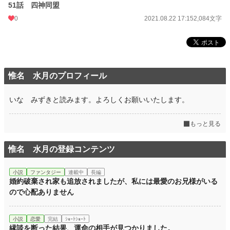
51話 四神同盟
0
2021.08.22 17:15
2,084文字
惟名 水月のプロフィール
いな みずきと読みます。よろしくお願いいたします。
もっと見る
惟名 水月の登録コンテンツ
小説
ファンタジー
連載中
長編
婚約破棄され家も追放されましたが、私には最愛のお兄様がいる
ので心配ありません
小説
恋愛
完結
ｼｮｰﾄｼｮｰﾄ
縁談を断った結果、運命の相手が見つかりました。