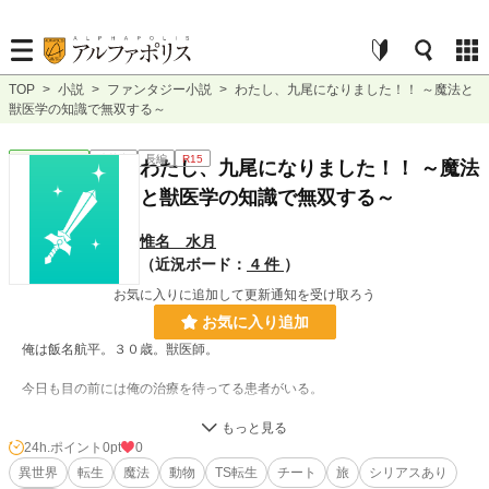
TOP
>
小説
>
ファンタジー小説
>
わたし、九尾になりました！！ ～魔法と
獣医学の知識で無双する～
ファンタジー
連載中
長編
R15
わたし、九尾になりました！！ ～魔法
と獣医学の知識で無双する～
惟名 水月
（近況ボード：
4 件
）
お気に入りに追加して更新通知を受け取ろう
お気に入り追加
俺は飯名航平。３０歳。獣医師。
今日も目の前には俺の治療を待ってる患者がいる。
その患者は……
24h.ポイント
0pt
0
ええっ？？ 九尾の妖狐？？
異世界
転生
魔法
動物
TS転生
チート
旅
シリアスあり