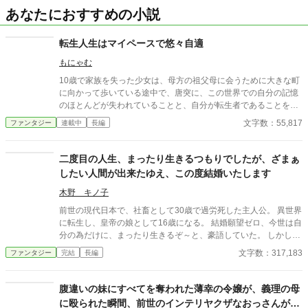
あなたにおすすめの小説
転生人生はマイペースで悠々自適
もにゃむ
10歳で家族を失った少女は、母方の祖父母に会うために大きな町
に向かって歩いている途中で、唐突に、この世界での自分の記憶
のほとんどが失われていることと、自分が転生者であることを理
解した。 思い出せた前世の記憶は、自分の名前と好きだった手芸
文字数：55,817
ファンタジー
連載中
長編
のこと、家族関係が原因で学校というたくさん人がいるところで
は目立たないように生きていたことだけ……だと、少女は思って
いた。 これは空き家の管理をすることを条件に祖父母の所有する
二度目の人生、まったり生きるつもりでしたが、ざまぁ
小さな家に住むことを許された、10歳の少女の‟日常生活”を綴っ
したい人間が出来たゆえ、この度結婚いたします
ただけの物語である。 前世の記憶が混ざったことで言葉遣いが子
どもらしくないことがありますが、温かい目で見守っていただけ
木野 キノ子
ると嬉しいです。 執筆の息抜きに、ふと思いついた主人公で書き
前世の現代日本で、社畜として30歳で過労死した主人公。 異世界
始めたお話です。 好きしか詰め込んでいませんが、楽しんでいた
に転生し、皇帝の娘として16歳になる。 結婚願望ゼロ、今世は自
だけると幸いです。 ※画像はAIに描いてもらいましたが、文章は
分の為だけに、まったり生きるぞ～と、豪語していた。 しかしひ
100％自分で書いています。
ょんなことから舞い込んだ見合い相手を調べているうちに、どう
文字数：317,183
ファンタジー
完結
長編
にも我慢がならなくなった。 良い人間を寄ってたかっていじめる
なんざ、前世でも今世でも、絶対に許せ～ん。 こうして結婚を決
意した主人公は…。 さてさて、無事にざまぁを完成できるのか？
腹違いの妹にすべてを奪われた薄幸の令嬢が、義理の母
に殴られた瞬間、前世のインテリヤクザなおっさんがぶ