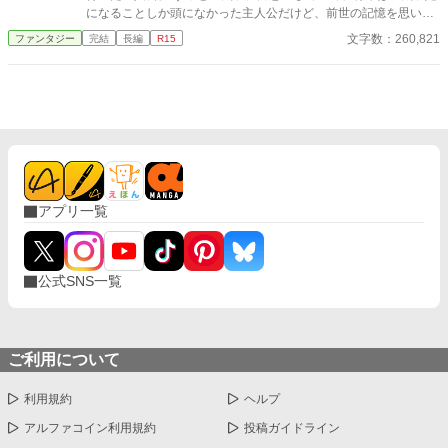
一緒に連れて行くしかあるまい。 資金もあるし、誰も居ない領地
になることしか頭になかった主人公だけど、前世の記憶を思い出
も貰えて好き勝手できる。 これって最高なのでは？ ※マルチ投稿
したことで、王太子の何が良かったのか疑問に思うようになる
文字数：260,821
ファンタジー
完結
長編
R15
しています。
色々としがらみがある王太子妃になるより、このまま公爵家の娘
として暮らす方が幸せだと気が付く
アプリ一覧
公式SNS一覧
ご利用について
利用規約
ヘルプ
アルファコイン利用規約
投稿ガイドライン