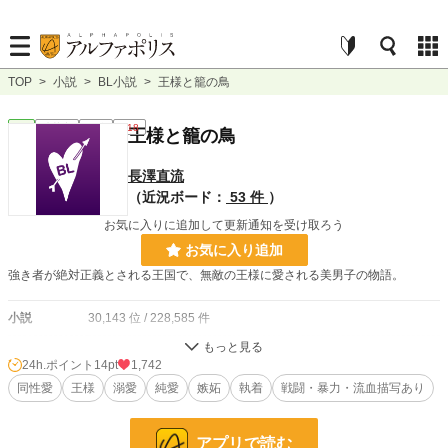
TOP
>
小説
>
BL小説
>
王様と籠の鳥
BL
連載中
長編
R18
王様と籠の鳥
長澤直流
（近況ボード：
53 件
）
お気に入りに追加して更新通知を受け取ろう
お気に入り追加
強き者が絶対正義とされる王国で、無敵の王様に愛される美男子の物語。
小説
30,143 位 / 228,585 件
BL
7,641 位 / 31,383 件
24h.ポイント
14pt
1,742
お気に入り
同性愛
王様
1,150
溺愛
純愛
嫉妬
執着
戦闘・暴力・流血描写あり
24h.ポイント
14 pt
アプリで読む