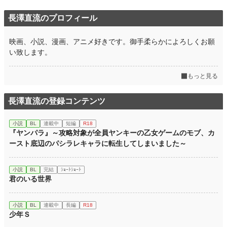
長澤直流のプロフィール
映画、小説、漫画、アニメ好きです。御手柔らかによろしくお願
い致します。
もっと見る
長澤直流の登録コンテンツ
小説
BL
連載中
短編
R18
『ヤンパラ』～攻略対象が全員ヤンキーの乙女ゲームのモブ、カ
ースト底辺のパシラレキャラに転生してしまいました～
小説
BL
完結
ｼｮｰﾄｼｮｰﾄ
君のいる世界
小説
BL
連載中
長編
R18
少年Ｓ