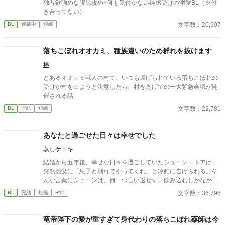
独占欲強めな腹黒攻め×何も気付かない鈍感受けの溺愛BL（※付
き合ってない）
文字数：20,907
BL
連載中
短編
落ちこぼれオオカミ、種族違いのため群れを抜けます
椿
とあるオオカミ獣人の村で、いつも虐げられている落ちこぼれの
受けが村を出ようと決意したら、村をあげての一大緊急会議が開
催される話。
文字数：22,781
BL
完結
短編
あなたと過ごせた日々は幸せでした
蒸しケーキ
結婚から五年後、幸せな日々を過ごしていたシューン・トアは、
突然義父に「息子と別れてやってくれ」と冷酷に告げられる。そ
んな言葉にシューンは、何一つ言い返せず、飲み込むしかなかっ
た。そして、夫であるアインス・キールに離婚を切り出すが、ア
文字数：36,796
BL
完結
短編
R15
インスがそう簡単にシューンを手離す訳もなく......。
竜帝陛下の愛が重すぎて身代わりの落ちこぼれ薬師は今