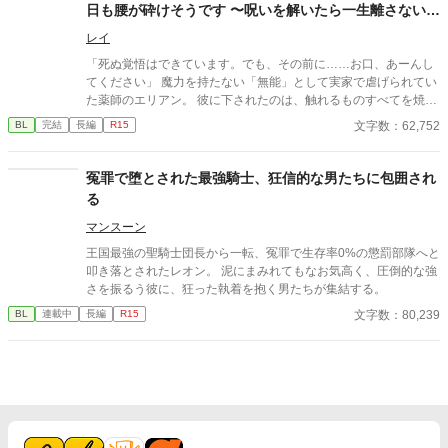
日も腰が砕けそうです 〜呪いを解いたら一生離さないと
宣言されました〜
レイ
「死ぬ覚悟はできています。でも、その前に……お口、あーんし
てください」 魔力を持たない「無能」として実家で虐げられてい
た薬師のエリアン。 彼に下されたのは、触れるものすべてを焼き
尽くす「死の竜帝」ヴァレリウスへの、身代わりの婚姻だった。
文字数：62,752
BL
完結
長編
R15
冤罪で堕とされた最強騎士、狂信的な男たちに包囲され
る
マンスーン
​王国最強の聖騎士団長から一転、冤罪で生存率0%の懲罰部隊へと
叩き落とされたレオン。 泥にまみれてもなお気高く、圧倒的な強
さを振るう彼に、狂った執着を抱く男たちが集結する。
文字数：80,239
BL
連載中
長編
R15