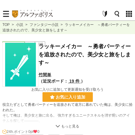
TOP
>
小説
>
ファンタジー小説
>
ラッキーメイカー ～勇者パーティーを
追放されたので、美少女と旅をします～
ファンタジー
完結
長編
ラッキーメイカー ～勇者パーティー
を追放されたので、美少女と旅をしま
す～
竹間単
（近況ボード：
19 件
）
お気に入りに追加して更新通知を受け取ろう
お気に入り追加
役立たずとして勇者パーティーを追放されて途方に暮れていた俺は、美少女に拾
われた。
そして俺は、美少女と旅に出る。 強力すぎるユニークスキルを消す呪いのアイ
テムを探して――――。
こちらの作品は過去に掲載した「勇者パーティーから追放されたけど、最強のラ
24h.ポイント
0pt
0