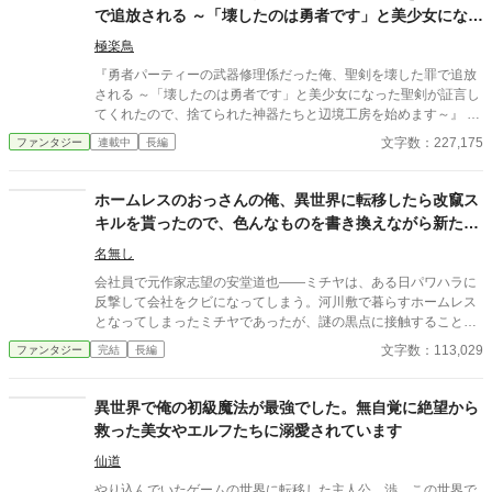
で追放される ～「壊したのは勇者です」と美少女になっ
た聖剣が証言してくれたので、捨てられた
極楽鳥
『勇者パーティーの武器修理係だった俺、聖剣を壊した罪で追放
される ～「壊したのは勇者です」と美少女になった聖剣が証言し
てくれたので、捨てられた神器たちと辺境工房を始めます～』 あ
らすじ 勇者パーティーの武器修理係ラウルは、戦えない無能とし
文字数：227,175
ファンタジー
連載中
長編
て仲間から見下されていた。 ある日、ラウルの警告を無視した勇
者が聖剣を折ってしまう。ところが責任を押しつけられたのはラ
ウルだった。 報酬も名誉も奪われ、パーティーを追放されたラウ
ホームレスのおっさんの俺、異世界に転移したら改竄ス
ルは、処分されることになった聖剣だけを引き取って辺境へ向か
キルを貰ったので、色んなものを書き換えながら新たな
う。 廃村の鍛冶場で折れた聖剣を修理すると、まばゆい光の中か
人生を歩もうと思います
ら銀髪の美しい女性が現れた。 「わたしを壊したのは勇者です。
名無し
そして、あなたこそがわたしの主です」 ラウルの外れ技能【原型
会社員で元作家志望の安堂道也――ミチヤは、ある日パワハラに
復元】には、壊れた神器を本来の姿へ戻す力があった。 聖剣、神
反撃して会社をクビになってしまう。河川敷で暮らすホームレス
盾、魔導鎧、古代要塞――。 捨てられた神器を直すたび、最強の
となってしまったミチヤであったが、謎の黒点に接触することで
美少女が仲間になっていく。 これは無能扱いされた修理師が、愛
異世界へと転移し、改竄という名のスキルを貰う。あらゆるもの
文字数：113,029
ファンタジー
完結
長編
の重い神器たちと辺境工房を築き、やがて壊れかけた世界まで修
を書き替えられる能力に気付いたミチヤは、それを巧みに行使し
理してしまう物語。
て第二の人生を謳歌していく。
異世界で俺の初級魔法が最強でした。無自覚に絶望から
救った美女やエルフたちに溺愛されています
仙道
やり込んでいたゲームの世界に転移した主人公、渉。この世界で