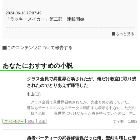
2024-06-18 17:07:49
「ラッキーメイカー」第二部 連載開始
もっと見る
このコンテンツについて報告する
あなたにおすすめの小説
クラス全員で異世界召喚されたが、俺だけ教室に取り残
されたのでとりあえず帰宅した
中山(ほ)
クラス全員で異世界召喚されたが、先生と俺が残っていた。
魔法もチートスキルもステータス画面すら表示されない、ただの
「残され損」 異世界に行けなかった俺を待っていたのは、世知
辛い現実だった。 AI使用状況 GoogleのGeminiさん使ってます〜
文字数：1,698
ファンタジー
完結
短編
誤字脱字チェックと調べ物お願いしてます
勇者パーティーの武器修理係だった俺、聖剣を壊した罪