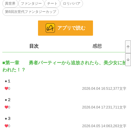
ッキーメイカーがいなくて本当に大丈夫？～じゃあ美少女と旅をします～」を加
異世界
ファンタジー
チート
ロリババア
筆修正し、文庫一冊分に区切ったものです。第四章以降の加筆修正は気が向いた
第6回次世代ファンタジーカップ
らで……。
小説
228,792 位 / 228,792 件
アプリで読む
ファンタジー
53,317 位 / 53,317 件
お気に入り
2
目次
感想
24h.ポイント
0 pt
■第一章 勇者パーティーから追放されたら、美少女に拾
文字数
120,545
われた！？
更新日時
2026.05.20 19:02
●１
初回公開日時
2026.04.04 16:51
0
2026.04.04 16:51
2,377文字
初回完結日時
2026.05.20 19:02
●２
週間ポイント
21 pt (62,459 位)
0
2026.04.04 17:23
1,711文字
月間ポイント
49 pt (80,865 位)
●３
0
2026.04.05 14:06
3,263文字
年間ポイント
9,073 pt (33,234 位)