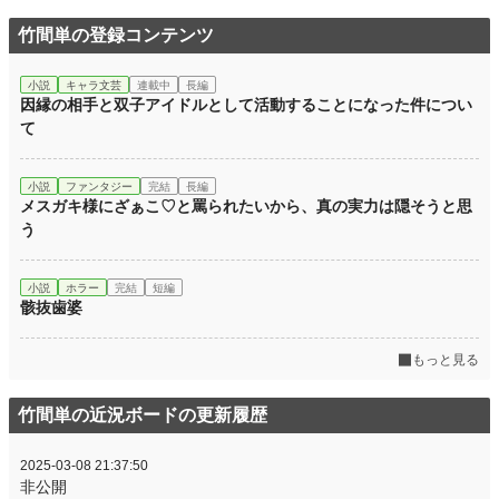
竹間単の登録コンテンツ
小説
キャラ文芸
連載中
長編
因縁の相手と双子アイドルとして活動することになった件につい
て
小説
ファンタジー
完結
長編
メスガキ様にざぁこ♡と罵られたいから、真の実力は隠そうと思
う
小説
ホラー
完結
短編
骸抜歯婆
もっと見る
竹間単の近況ボードの更新履歴
2025-03-08 21:37:50
非公開