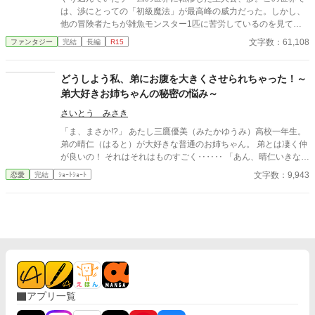
は、渉にとっての「初級魔法」が最高峰の威力だった。しかし、
他の冒険者たちが雑魚モンスター1匹に苦労しているのを見て、
「みんなわざと弱い魔法を使って戦闘を楽しんでいるんだな」と
文字数：61,108
ファンタジー
完結
長編
R15
思い込む。 渉は手加減を続けながら、美女たちを無自覚に救い出
していく。渉は毎回「余計な手出しをしてしまった」と後悔する
が、ヒロインたちはそんな渉の強さと優しさにますます惹かれ、
どうしよう私、弟にお腹を大きくさせられちゃった！～
激しく溺愛してくる。なぜこんなに好かれるのか全く理解できな
弟大好きお姉ちゃんの秘密の悩み～
いまま、渉は柔らかくていい匂いのする女の子たちに囲まれ、こ
の異世界で生きていく。
さいとう みさき
「ま、まさか!?」 あたし三鷹優美（みたかゆうみ）高校一年生。
弟の晴仁（はると）が大好きな普通のお姉ちゃん。 弟とは凄く仲
が良いの！ それはそれはものすごく‥‥‥ 「あん、晴仁いきなり
そんなのお口に入らないよぉ～♡」 そんな関係のあたしたち。 で
文字数：9,943
恋愛
完結
ｼｮｰﾄｼｮｰﾄ
もある日トイレであたしはアレが来そうなのになかなか来ないの
も気にもせずスカートのファスナーを上げると‥‥‥ 「うそっ！
お腹が出て来てる!?」 お姉ちゃんの秘密の悩みです。
アプリ一覧