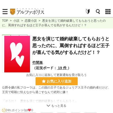
TOP
>
小説
>
恋愛小説
>
悪女を演じて婚約破棄してもらおうと思ったの
に、罵倒すればするほど王子が喜んでる気がするんだけど！？
恋愛
完結
短編
悪女を演じて婚約破棄してもらおうと
思ったのに、罵倒すればするほど王子
が喜んでる気がするんだけど！？
竹間単
（近況ボード：
19 件
）
お気に入りに追加して更新通知を受け取ろう
お気に入り追加
公爵令嬢の私フローラは、この国の王子であるジュリアス王子の婚約者だけど、
王宮で暗殺に怯えながら過ごすなんて絶対に嫌！
「そうだ！ 悪女を演じて婚約破棄をしてもらおう！」
……と思ったのに、罵倒すればするほど王子が喜んでいる気がするんだけ
24h.ポイント
0pt
0