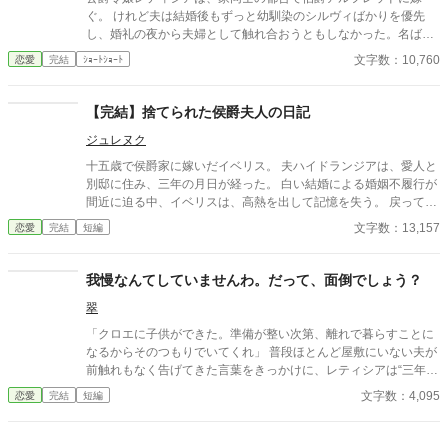
ぐ。 けれど夫は結婚後もずっと幼馴染のシルヴィばかりを優先
し、婚礼の夜から夫婦として触れ合おうともしなかった。名ばか
りの妻として伯爵家を支え、領地経営まで立て直しても、彼にと
文字数：10,760
恋愛
完結
ｼｮｰﾄｼｮｰﾄ
ってレティシアは“都合のいい伯爵夫人”でしかない。 やがて結婚
一周年の夜、アルフレッドが自分を手放す気はない一方で、幼馴
染を屋敷に迎え入れようとしている会話を聞いてしまったレティ
【完結】捨てられた侯爵夫人の日記
シアは、ついに決意する。 ――もう、この結婚には見切りをつけ
ジュレヌク
よう。 夜明け前、彼女は離縁の準備を整え、伯爵邸を出奔。 身を
寄せた北の港町で薬舗を手伝いながら、自分の力で生きる穏やか
十五歳で侯爵家に嫁いだイベリス。 夫ハイドランジアは、愛人と
な日々を手に入れていく。そこで出会ったのは、身分ではなく一
別邸に住み、三年の月日が経った。 白い結婚による婚姻不履行が
人の女性として彼女を尊重してくれる青年医師ノアだった。 一
間近に迫る中、イベリスは、高熱を出して記憶を失う。 戻ってき
方、都合よく尽くしてくれる妻を失ったアルフレッドは、ようや
た夫は、妻に仕える侍女アリッサムから、いない月日の間書き綴
文字数：13,157
恋愛
完結
短編
く自分が何を失ったのかを思い知ることになる。 幼馴染ばかりを
られた日記を手渡される。 そこには、出会った日から自分を恋し
優先する婚約者との白い結婚に終止符を打ち、傷ついた公爵令嬢
いと思ってくれていた少女の思いの丈が詰まっていた。 十八歳に
が新天地で本当の幸せを掴む、離縁から始まる逆転ラブストーリ
なり、美しく成長した妻を前に、ハイドランジアは、心が揺ら
我慢なんてしていませんわ。だって、面倒でしょう？
ー。
ぐ。 自分への恋心を忘れてしまったとしても、これ程までに思っ
翠
てくれていたのなら、また、愛を育めるのではないのか？ 様々な
人間の思いが交錯し、物語は、思わぬ方向へと進んでいく。
「クロエに子供ができた。準備が整い次第、離れで暮らすことに
なるからそのつもりでいてくれ」 普段ほとんど屋敷にいない夫が
前触れもなく告げてきた言葉をきっかけに、レティシアは“三年
間”の契約を終わらせることにした。 赤の他人を屋敷に迎えるこ
文字数：4,095
恋愛
完結
短編
とはしない。 不要なものに感情を砕く理由などない。 「だって、
面倒でしょう？」 不誠実な夫も、無意味な結婚も、 この際すべて
切り捨ててしまいましょう。