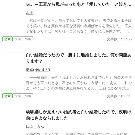
夫。～王宮から私が去ったあと「愛していた」と泣きつ
いても、もう手遅れです～
水上
「君は完璧だから、放っておいても大丈夫だ」 夫である王太子は
そう笑い、泣き真似が得意な見習い令嬢ばかりを優先した。 王太
子妃セシリアは、怒り狂うこともなく、静かに心を閉ざす。 「左
様でございますか」 彼女は夫への期待というノイズを遮断し、離
文字数：52,522
恋愛
完結
短編
縁の準備を始めた。
白い結婚だったので、勝手に離婚しました。何か問題あ
ります？
夢窓(ゆめまど)
「――離婚届、受理されました。お疲れさまでした」 教会の事務
官がそう言ったとき、私は心の底からこう思った。 ああ、これで
ようやく三年分の無視に終止符を打てるわ。 王命による“形式結
婚”。 夫の顔も知らず、手紙もなし、戦地から帰ってきたという
文字数：62,363
恋愛
完結
短編
噂すらない。 だから、はい、離婚。勝手に。 白い結婚だったの
で、勝手に離婚しました。 何か問題あります？
幼馴染しか見えない婚約者と白い結婚したので、夜明け
前にさよならしました
ゆぷしろん
公爵令嬢レティシアは、家同士の都合で伯爵アルフレッドに嫁