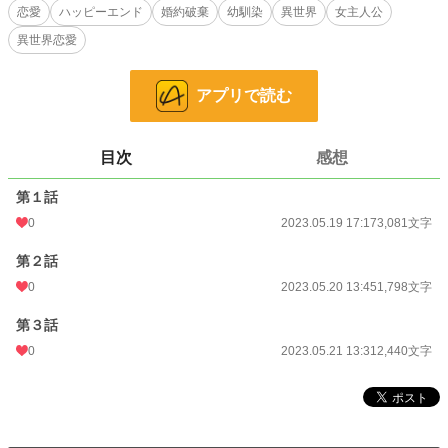
ど！？！？
恋愛
ハッピーエンド
婚約破棄
幼馴染
異世界
女主人公
異世界恋愛
小説
228,870 位 / 228,870 件
恋愛
66,381 位 / 66,381 件
アプリで読む
お気に入り
21
24h.ポイント
0 pt
目次
感想
文字数
7,319
第１話
0
2023.05.19 17:17
3,081文字
更新日時
2023.05.21 13:31
初回公開日時
第２話
2023.05.19 17:17
0
2023.05.20 13:45
1,798文字
初回完結日時
2023.05.21 13:32
第３話
週間ポイント
7 pt (78,785 位)
0
2023.05.21 13:31
2,440文字
月間ポイント
14 pt (108,258 位)
年間ポイント
112 pt (138,758 位)
累計ポイント
13,155 pt (86,153 位)