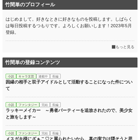
竹間単のプロフィール
はじめまして。好きなときに好きなものを投稿します。しばらく
は毎日投稿するつもりです。よろしくお願いします！2023年5月
登録。
もっと見る
竹間単の登録コンテンツ
小説
キャラ文芸
連載中
長編
因縁の相手と双子アイドルとして活動することになった件につい
て
小説
ファンタジー
完結
長編
ラッキーメイカー ～勇者パーティーを追放されたので、美少女
と旅をします～
小説
ファンタジー
完結
長編
メスガキ様にざぁこ♡と罵られたいから、真の実力は隠そうと思