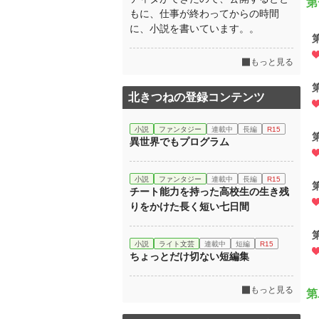
第
もに、仕事が終わってからの時間
に、小説を書いています。。
もっと見る
北きつねの登録コンテンツ
小説
ファンタジー
連載中
長編
R15
異世界でもプログラム
小説
ファンタジー
連載中
長編
R15
チート能力を持った高校生の生き残
りをかけた長く短い七日間
小説
ライト文芸
連載中
短編
R15
ちょっとだけ切ない短編集
もっと見る
第