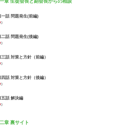
一章 生徒会長と副会長からの相談
第一話 問題発生(前編)
0
第二話 問題発生(後編)
0
第三話 対策と方針（前編）
0
第四話 対策と方針（後編）
0
第五話 解決編
0
二章 裏サイト