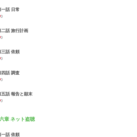
第一話 日常
0
第二話 旅行計画
0
第三話 依頼
0
第四話 調査
0
第五話 報告と顛末
0
六章 ネット盗聴
第一話 依頼