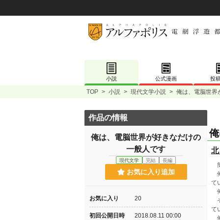
小説
公式漫画
投
TOP
>
小説
>
現代文学小説
>
俺は、電脳世界
作品の情報
俺
俺は、電脳世界が好きなだけの
一般人です
北
現代文学
完結
長編
簡
お気に入り追加
俺
て
俺
お気に入り
20
そ
て
初回公開日時
2018.08.11 00:00
俺