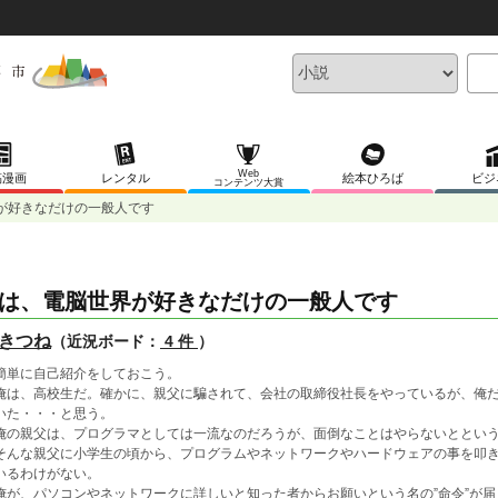
Web
稿漫画
レンタル
絵本ひろば
ビジ
コンテンツ大賞
が好きなだけの一般人です
は、電脳世界が好きなだけの一般人です
きつね
（近況ボード：
4 件
）
単に自己紹介をしておこう。
は、高校生だ。確かに、親父に騙されて、会社の取締役社長をやっているが、俺だ
いた・・・と思う。
の親父は、プログラマとしては一流なのだろうが、面倒なことはやらないととい
んな親父に小学生の頃から、プログラムやネットワークやハードウェアの事を叩き
いるわけがない。
が、パソコンやネットワークに詳しいと知った者からお願いという名の”命令”が届