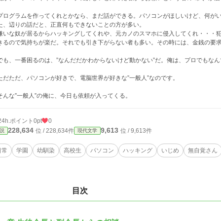
ログラムを作ってくれとかなら、まだ話ができる。パソコンがほしいけど、何がい
た、辺りの話だと、正直何もできないことの方が多い。
いな奴が居るからハッキングしてくれや、元カノのスマホに侵入してくれ・・・犯罪
きるので気持ちが楽だ。それでも引き下がらない者も多い。その時には、金銭の要
も、一番困るのは、”なんだだかわからないけど動かない”だ。俺は、プロでもなん
だただ、パソコンが好きで、電脳世界が好きな”一般人”なのです。
んな”一般人”の俺に、今日も依頼が入ってくる。
24h.ポイント
0pt
0
228,634
9,613
位 / 228,634件
位 / 9,613件
説
現代文学
日常
学園
幼馴染
高校生
パソコン
ハッキング
いじめ
無自覚さん
目次