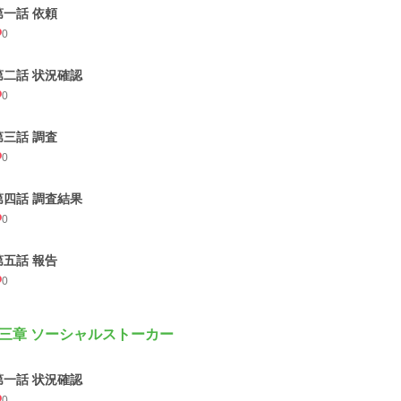
第一話 依頼
0
第二話 状況確認
0
第三話 調査
0
第四話 調査結果
0
第五話 報告
0
三章 ソーシャルストーカー
第一話 状況確認
0