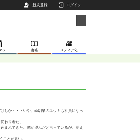
新規登録
ログイン
ネス
書籍
メディア化
けしか・・・いや、幼馴染のユウキも社員になっ
う変わり者だ。
込まれてきた。俺が望んだと言っているが、覚え
くことが多い。