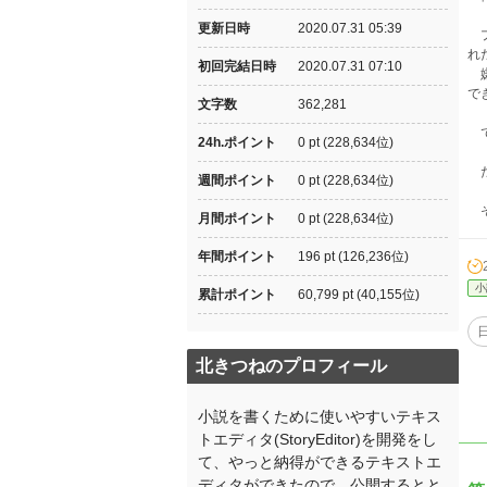
更新日時
2020.07.31 05:39
プ
れ
初回完結日時
2020.07.31 07:10
嫌
で
文字数
362,281
で
24h.ポイント
0 pt (228,634位)
た
週間ポイント
0 pt (228,634位)
そ
月間ポイント
0 pt (228,634位)
年間ポイント
196 pt (126,236位)
小
累計ポイント
60,799 pt (40,155位)
北きつねのプロフィール
小説を書くために使いやすいテキス
トエディタ(StoryEditor)を開発をし
て、やっと納得ができるテキストエ
ディタができたので、公開するとと