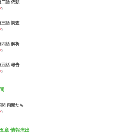
第二話 依頼
0
第三話 調査
0
第四話 解析
0
第五話 報告
0
間
幕間 両親たち
0
五章 情報流出