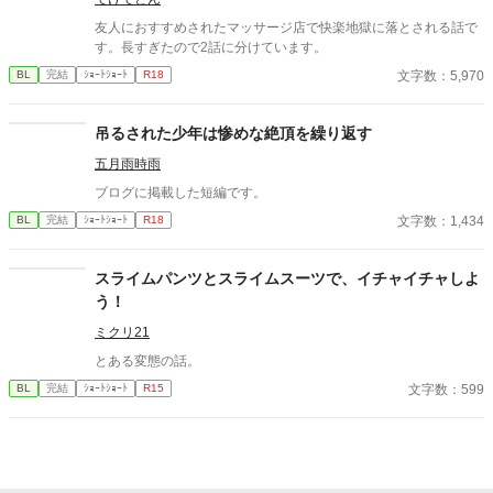
情。 その弱さを見逃さず、篠原はデスク越しに距離を詰める。
「強がらなくていいですよ。俺の前では、もう」 指先が榊のネク
友人におすすめされたマッサージ店で快楽地獄に落とされる話で
タイを掴む。 引き寄せられた瞬間、榊の理性は音を立てて崩れ
す。長すぎたので2話に分けています。
た。 拒むことも、許すこともできないまま、 彼は“部下”の手によ
文字数：5,970
BL
完結
ｼｮｰﾄｼｮｰﾄ
R18
って、ひとつずつ乱されていく。 言葉で支配され、触れられるた
びに、自分の知らなかった感情と快楽を知る。それは、上司とし
ての誇りを壊すほどに甘く、逃れられないほどに深い。 だが、篠
吊るされた少年は惨めな絶頂を繰り返す
原の視線の奥に宿るのは、ただの欲望ではなかった。 そこには、
ずっと榊だけを見つめ続けてきた、静かな執着がある。 「俺、前
五月雨時雨
から思ってたんです。 あなたが誰かに“支配される”ところ、き
ブログに掲載した短編です。
っと綺麗だろうなって」 支配する側だったはずの男が、 支配され
ることで初めて“生きている”と感じてしまう――。 上司と部下、
文字数：1,434
BL
完結
ｼｮｰﾄｼｮｰﾄ
R18
立場も理性も、すべてが絡み合うオフィスの夜。 秘密の扉を開け
た榊は、もう戻れない。 快楽に溺れるその瞬間まで、彼を待つの
スライムパンツとスライムスーツで、イチャイチャしよ
は破滅か、それとも救いか。 ――これは、ひとりの上司が“愛”と
いう名の支配に沈んでいく物語。
う！
ミクリ21
とある変態の話。
文字数：599
BL
完結
ｼｮｰﾄｼｮｰﾄ
R15