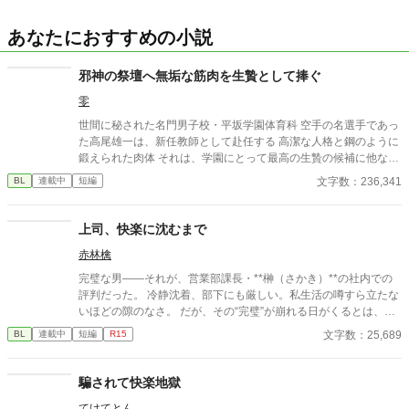
あなたにおすすめの小説
邪神の祭壇へ無垢な筋肉を生贄として捧ぐ
零
世間に秘された名門男子校・平坂学園体育科 空手の名選手であっ
た高尾雄一は、新任教師として赴任する 高潔な人格と鋼のように
鍛えられた肉体 それは、学園にとって最高の生贄の候補に他なら
なかった 至高の筋肉を持つ、精神を削られ意志をなくした青年を
文字数：236,341
BL
連載中
短編
太古の神に捧げるため、“水”、“風”、“土”の信奉者達が暗躍する 意
志をなくし筋肉の操り人形と化した“デク” 消える教師 山奥の男子
校で繰り広げられるダークファンタジー
上司、快楽に沈むまで
赤林檎
完璧な男――それが、営業部課長・**榊（さかき）**の社内での
評判だった。 冷静沈着、部下にも厳しい。私生活の噂すら立たな
いほどの隙のなさ。 だが、その“完璧”が崩れる日がくるとは、誰
も想像していなかった。 入社三年目の篠原は、榊の直属の部下。
文字数：25,689
BL
連載中
短編
R15
真面目だが強気で、どこか挑発的な笑みを浮かべる青年。 ある
夜、取引先とのトラブル対応で二人だけが残ったオフィスで、 篠
原は上司に向かって、いつもの穏やかな口調を崩した。「……そ
騙されて快楽地獄
んな顔、部下には見せないんですね」 疲労で僅かに緩んだ榊の表
てけてとん