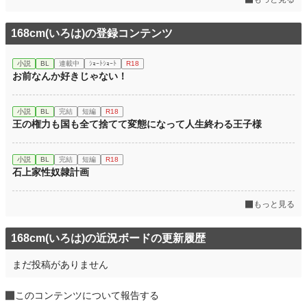
168cm(いろは)の登録コンテンツ
小説
BL
連載中
ｼｮｰﾄｼｮｰﾄ
R18
お前なんか好きじゃない！
小説
BL
完結
短編
R18
王の権力も国も全て捨てて変態になって人生終わる王子様
小説
BL
完結
短編
R18
石上家性奴隷計画
もっと見る
168cm(いろは)の近況ボードの更新履歴
まだ投稿がありません
このコンテンツについて報告する