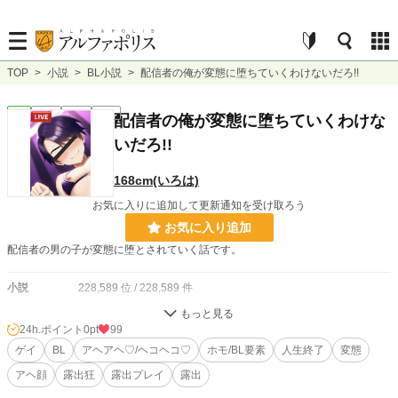
TOP
>
小説
>
BL小説
>
配信者の俺が変態に堕ちていくわけないだろ!!
BL
完結
短編
R18
配信者の俺が変態に堕ちていくわけな
いだろ!!
168cm(いろは)
お気に入りに追加して更新通知を受け取ろう
お気に入り追加
配信者の男の子が変態に堕とされていく話です。
小説
228,589 位 / 228,589 件
BL
31,383 位 / 31,383 件
24h.ポイント
0pt
99
お気に入り
ゲイ
BL
30
アヘアヘ♡/ヘコヘコ♡
ホモ/BL要素
人生終了
変態
アヘ顔
露出狂
露出プレイ
露出
24h.ポイント
0 pt