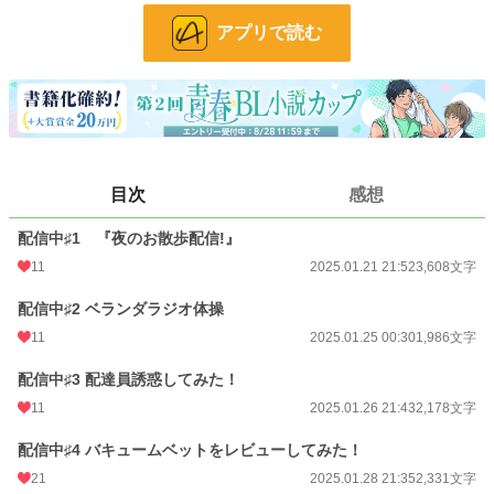
文字数
21,827
アプリで読む
更新日時
2025.02.10 01:42
初回公開日時
2025.01.21 21:52
初回完結日時
2025.02.10 01:43
週間ポイント
133 pt (30,281 位)
目次
感想
月間ポイント
1,107 pt (22,775 位)
配信中♯1 『夜のお散歩配信!』
年間ポイント
15,452 pt (23,857 位)
11
2025.01.21 21:52
3,608文字
累計ポイント
40,669 pt (49,763 位)
配信中♯2 ベランダラジオ体操
11
2025.01.25 00:30
1,986文字
配信中♯3 配達員誘惑してみた！
11
2025.01.26 21:43
2,178文字
配信中♯4 バキュームベットをレビューしてみた！
21
2025.01.28 21:35
2,331文字