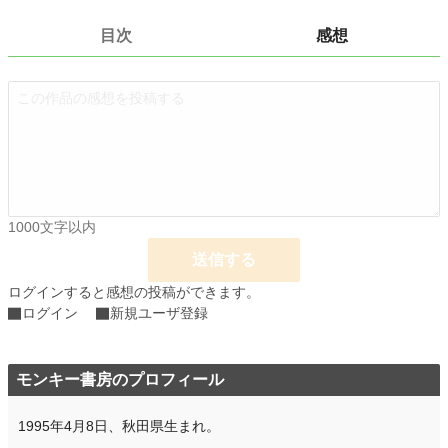
文字数
22,015
目次
感想
更新日時
2021.11.10 00:00
初回公開日時
2021.08.30 00:00
週間ポイント
7 pt (78,785 位)
月間ポイント
28 pt (93,489 位)
年間ポイント
189 pt (127,296 位)
累計ポイント
1000文字以内
4,441 pt (130,617 位)
送信する
ログインすると感想の投稿ができます。
ログイン
新規ユーザ登録
モンキー書房のプロフィール
1995年4月8日、秋田県生まれ。