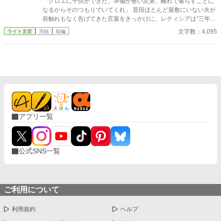
「クロエに子供ができた。準備が整い次第、離れで暮らすことに
と陛下から土下座をされてまで請われたもの。 それなのに･･･ジ
なるからそのつもりでいてくれ」 普段ほとんど屋敷にいない夫が
ュリアーノは私を後宮の片隅に追いやりユーリアと毎晩「アッ
前触れもなく告げてきた言葉をきっかけに、レティシアは“三年
ー！」をしている。 しかも！ ジュリアーノはユーリアと「アッ
間”の契約を終わらせることにした。 赤の他人を屋敷に迎えるこ
文字数：4,095
ライト文芸
完結
短編
ー！」をするにしてもベルフィーネという存在が邪魔という理由
とはしない。 不要なものに感情を砕く理由などない。 「だって、
だけで、正式な王太子妃である私を車裂きの刑にしやがるの
面倒でしょう？」 不誠実な夫も、無意味な結婚も、 この際すべて
よ！！！ マジかーーーっ！！！ 前世は腐女子であるが会社では働
切り捨ててしまいましょう。
く女性向けの商品開発に携わっていた私は【夢色の恋人達】とい
うBLゲームの、悪役と位置づけられている王太子妃のベルフィー
ネに転生していたのよーーーっ！！！ 思い付きで書いたので、ガ
バガバ設定+矛盾がある+ご都合主義。 世界観、建築物や衣装等は
古代ギリシャ・ローマ神話、古代バビロニアをベースにしたファ
ンタジー、ベルフィーネの一人称は『私』と書いて『わたくし』
です。
アプリ一覧
公式SNS一覧
ご利用について
利用規約
ヘルプ