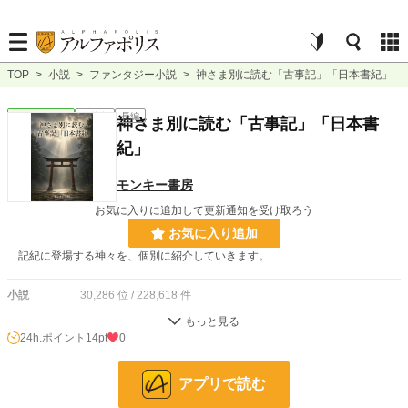
TOP
>
小説
>
ファンタジー小説
>
神さま別に読む「古事記」「日本書紀」
ファンタジー
連載中
長編
神さま別に読む「古事記」「日本書
紀」
モンキー書房
お気に入りに追加して更新通知を受け取ろう
お気に入り追加
記紀に登場する神々を、個別に紹介していきます。
小説
30,286 位 / 228,618 件
ファンタジー
4,633 位 / 53,262 件
24h.ポイント
14pt
0
お気に入り
3
アプリで読む
24h.ポイント
14 pt