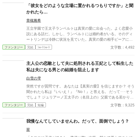
に無慈悲な少女の、人生の序章。
「彼女をどのような立場に置かれるつもりですか」と聞
かれたら…
章槻雅希
王立学園で王太子ランベルトは真実の愛に出会った。よく恋愛小
説にある話だ。しかし、ランベルトには婚約者がいる。そのディ
ートリンデは冷静に状況を見ていた。真実の愛の相手ピーアに警
告することもなく、ランベルトに諫言もしない。だが、ディート
文字数：4,492
ファンタジー
完結
ｼｮｰﾄｼｮｰﾄ
リンデは将来の王太子妃としてランベルトに問いかけた。「彼女
をどのような立場に置かれるおつもりですか」と。 その結果、小
説のような断罪劇や反撃もなく、静かにランベルトは表舞台から
主人公の恋敵として夫に処刑される王妃として転生した
去ることになる。 「小説家になろう」・「アルファポリス」に重
私は夫になる男との結婚を阻止します
複投稿、自サイトにも掲載。
白雪の雫
突然ですが質問です。 あなたは【真実の愛】を信じますか？ そう
聞かれたら私は『いいえ！』『No！』と答える。 だって･･･そう
でしょ？ ジュリアーノ王太子の（名目上の）父親である若かりし
頃の陛下曰く「私と彼女は真実の愛で結ばれている」という何が
文字数：9,325
ファンタジー
完結
短編
何だか訳の分からない理屈で、婚約者だった大臣の姫ではなく平
民の女を妃にしたのよ！？ それだけではない。 何と平民から王妃
になった女は庭師と不倫して不義の子を儲け、その不義の子こと
我慢なんてしていませんわ。だって、面倒でしょう？
ジュリアーノは陛下が側室にも成れない身分の低い女が産んだ息
翠
子のユーリアを後宮に入れて妃のように扱っているのよーーー
っ！！！ 私とジュリアーノの結婚は王太子の後見になって欲しい