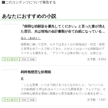
このコンテンツについて報告する
あなたにおすすめの小説
『病弱な幼馴染を優先してください』と言った妻が消え
た翌日、夫は領地の会計書類が全て白紙になっているこ
とに気づいた
歩人（あゆと）
侯爵家に嫁いで五年。ルチアは夫エミルの領地会計・社交・使用
人管理を全て一人で担ってきた。だがエミルはいつも幼馴染のア
リーチェを優先する。「アリーチェは体が弱いんだ、お前とは違
う」——その言葉を百回聞いた日、ルチアは微笑んで離縁届に署
文字数：9,553
ファンタジー
完結
短編
名した。「ええ、私は丈夫ですから。どうぞ幼馴染様をお大事
に」。翌朝、エミルが目にしたのは——税務報告の締切、領民か
らの陳情の山、そして紅茶の淹れ方すら知らない自分。三ヶ月
純粋無慈悲な妖精姫
後、かつて「地味な妻」と呼ばれたルチアは、辺境伯の財務顧問
翠
として辣腕を振るっていた。
「こんな茶番、いつまで続けるつもりなのかしら」 “ルーンベル
クの妖精姫”と呼ばれるルーンベルク公爵家長女・フェリアは、そ
の特殊な髪色を理由に両親から育児放棄されていた過去を持つ。
悪意と嘲笑、浅慮な思惑を向けられながらも、フェリアはいつだ
文字数：7,557
ファンタジー
完結
短編
って穏やかに笑う。 「何故、自分に悪意を持つ相手に慈悲を向け
なければならないのですか？」 妖精に愛され妖精を愛す 純粋ゆえ