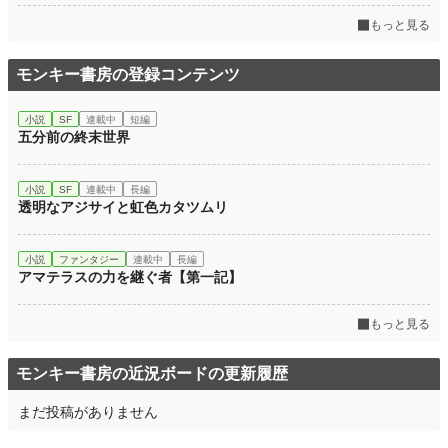
もっと見る
モンキー書房の登録コンテンツ
小説
SF
連載中
短編
五分前の終末世界
小説
SF
連載中
長編
透明なアジサイと虹色カタツムリ
小説
ファンタジー
連載中
長編
アマテラスの力を継ぐ者【第一記】
もっと見る
モンキー書房の近況ボードの更新履歴
まだ投稿がありません