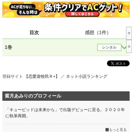
恋愛
66,375 位 / 66,375 件
お気に入り
1,900
24h.ポイント
0 pt
目次
感想（1件）
文字数(レンタル含む)
146,724
1巻
レンタル
更新日時
2021.03.11 10:25
初回公開日時
2020.10.01 07:24
初回完結日時
2021.01.01 17:53
登録サイト
【恋愛遊牧民Ｒ+】
／
ネット小説ランキング
週間ポイント
14 pt (70,247 位)
月間ポイント
56 pt (77,878 位)
紫月あみりのプロフィール
年間ポイント
980 pt (85,009 位)
「キューピッドは未来から」で出版デビューに至る。２０２０年
累計ポイント
988,023 pt (5,871 位)
に執筆再開。
もっと見る