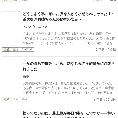
なぜか――キスしてくる。 「黙らせるのにちょうどいい」 いや全
然よくないです！！むしろ悪化してます！！ 無表情公爵様 × 心の
声だだ漏れ令嬢 甘くて騒がしい新婚生活、開幕。
どうしよう私、弟にお腹を大きくさせられちゃった！～
弟大好きお姉ちゃんの秘密の悩み～
さいとう みさき
「ま、まさか!?」 あたし三鷹優美（みたかゆうみ）高校一年生。
弟の晴仁（はると）が大好きな普通のお姉ちゃん。 弟とは凄く仲
が良いの！ それはそれはものすごく‥‥‥ 「あん、晴仁いきなり
そんなのお口に入らないよぉ～♡」 そんな関係のあたしたち。 で
文字数：9,943
恋愛
完結
ｼｮｰﾄｼｮｰﾄ
もある日トイレであたしはアレが来そうなのになかなか来ないの
も気にもせずスカートのファスナーを上げると‥‥‥ 「うそっ！
お腹が出て来てる!?」 お姉ちゃんの秘密の悩みです。
一夜の過ちで懐妊したら、幼なじみの冷酷皇帝に溺愛さ
れました
由香
没落貴族の娘・柳月鈴は、宮廷で医官見習いとして働いていた。
ある夜、皇帝即位の宴で酒に酔い、幼なじみだった皇帝・李景珩
と再会する。 遠い存在になったはずの彼。 けれど、その夜をきっ
かけに月鈴の運命は大きく動き出す。 冷酷と恐れられる皇帝が、
文字数：15,184
恋愛
完結
短編
なぜか彼女だけには甘すぎて――。
拾ってないのに、最上位が毎日“帰る”んですがーー飼い