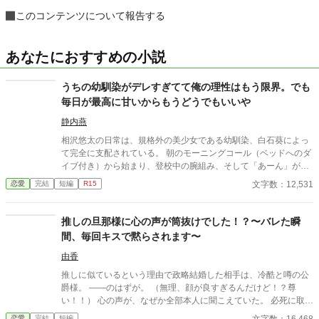
このコンテンツについて報告する
あなたにおすすめの小説
うちの幼馴染がデレすぎてて俺の理性はもう限界。でも
毎日が最高に甘いからもうどうでもいいや
静内燕
相沢悠太の日常は、規格外の美少女である幼馴染、白石葵によっ
て完全に支配されている。 朝のモーニングコール（ベッドへのダ
イブ付き）から始まり、登校中の腕組み、そして「あーん」が義
務付けられた手作り弁当。誰もが羨むラブラブっぷりだが、悠太
文字数：12,531
恋愛
完結
短編
R15
はこれを「家族愛」だと頑なに誤解（無視）している。 「ゆーた
は私の運命の相手なんだもん！」と、葵のデレデレは今日も過剰
の一途。周囲の冷やかしや、葵を狙う男子生徒のプレッシャーが
推しの旦那様に心の声が筒抜けでした！？〜バレた瞬
高まる中、悠太の**「幼馴染フィルター」**はついに限界を迎え
間、毎回キスで黙らされます〜
る。 この溺愛っぷり、いつまで「家族」で通せるのか？ 甘すぎる
日常が、悠太の鈍感な理性を溶かし尽くす――最初からクライマ
由香
ックスの、超高濃度イチャイチャ・ラブコメ、開幕！
推しに似ているという理由で政略結婚した相手は、冷酷と噂の公
爵様。 ――のはずが。 （無理、顔が良すぎるんだけど！？尊
い！！） 心の声が、なぜか全部本人に聞こえていた。 必死に取り
繕うも時すでに遅し。 暴走する脳内実況を止めるたび、旦那様は
文字数：16,468
恋愛
完結
短編