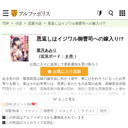
TOP
>
小説
>
恋愛小説
>
恩返しはイジワル御曹司への嫁入り!?
恋愛
完結
長編
R18
恩返しはイジワル御曹司への嫁入り!?
紫月あみり
（近況ボード：
8 件
）
お気に入りに追加して更新通知を受け取ろう
お気に入り追加
ある冬の日、菊池花音は妹の誕生会に向かう途中、車にひかれそうになったお年
寄りを救う。実はそのお年寄りは、世界に名だたる大企業の会長、高御堂吉右衛
門茂久だった！ 後日、高御堂家の執事が訪れ、強引に花音を高御堂家へと連れ
て行く。そこにいたのは高御堂会長と、その孫である究極のイケメン御曹司、高
御堂英之。驚く花音に、会長は「命の恩返しに、嫁として、そなたを高御堂家に
迎えよう」と、 英之との結婚を迫ってきた！ そんな恩返しはいらないと断る
24h.ポイント
0pt
0
が、何故か英之は花音に執着してきて…!? イケメン御曹司に溺愛執着される、
溺愛/執着
イケメン
御曹司
エタニティ
ラブコメ
現代
めくるめくラブデイズ！
この作品はアルファポリスから書籍化されています
この作品のコミカライズを読む
小説
228,795 位 / 228,795 件