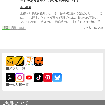
主じゃありません！ただの受付係です！
星乃和花
王都ギルド受付係リナは、今日も平和に働く予定だった。 ……の
に。 「お腹すいた」 そう言って現れたのは、最上位の英雄レオ
ン。 強いのに生活力ゼロ、距離感ゼロ、甘え方だけは一流。 手当
てすれば「危ない」と囲い込み、 看病すれば抱きしめて離さず、
文字数：57,205
恋愛
完結
短編
ついには―― 「君が、俺の帰る場所」 拾ってない。飼ってない。
ただ世話を焼いただけなのに、英雄が毎日“帰ってくる”ようにな
りました。 無自覚世話焼き受付嬢 × 甘えた天然英雄の 距離感バ
グ甘々ラブコメ、開幕！ ⭐︎完結済ー本編8話＋後日談9話⭐︎
アプリ一覧
公式SNS一覧
ご利用について