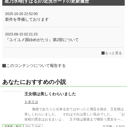
星乃水晴(すばる)の近況ボードの更新履歴
2025-10-20 22:52:00
新作を準備しております
2023-08-15 02:21:23
『ユイユメ国ゆめがたり』第2部について
もっと見る
このコンテンツについて報告する
あなたにおすすめの小説
王女様は美しくわらいました
トネリコ
無様であろうと出来る全てはやったと満足を抱き、王女様は
美しくわらいました。 それはそれは美しい笑みでした。 「お
前程の悪女はおるまいよ」 王子様は最後まで嘲笑う悪女を一刀
で断罪しました。 きたいの悪女は処刑されました 解説版
文字数：5,843
児童書・童話
完結
短編