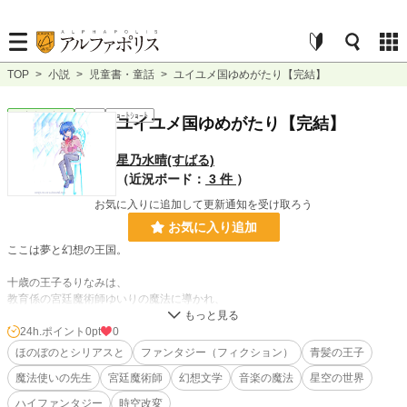
TOP
>
小説
>
児童書・童話
>
ユイユメ国ゆめがたり【完結】
児童書・童話
完結
ｼｮｰﾄｼｮｰﾄ
ユイユメ国ゆめがたり【完結】
星乃水晴(すばる)
（近況ボード：
3 件
）
お気に入りに追加して更新通知を受け取ろう
お気に入り追加
ここは夢と幻想の王国。
十歳の王子るりなみは、
教育係の宮廷魔術師ゆいりの魔法に導かれ、
不思議なできごとに巻き込まれていきます。
24h.ポイント
0pt
0
骨董品店でもらった、海を呼ぶ手紙。
ほのぼのとシリアスと
ファンタジー（フィクション）
青髪の王子
魔法使いの先生
宮廷魔術師
幻想文学
音楽の魔法
星空の世界
遺跡から発掘された鳥の石像。
ハイファンタジー
時空改変