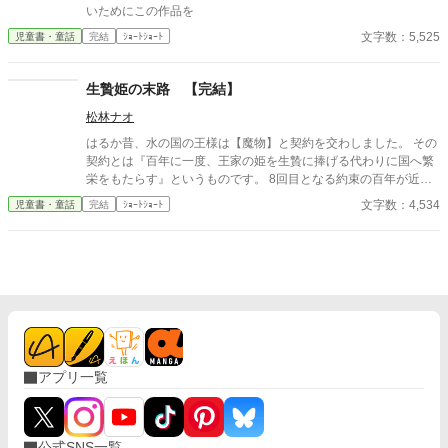
いためにこの作品を
文字数：5,525
児童書・童話
完結
ｼｮｰﾄｼｮｰﾄ
生贄姫の末路 【完結】
松林ナオ
はるか昔、水の国の王様は【魔物】と契約を交わしました。 その
契約とは『百年に一度、王家の姫を生贄に捧げる代わりに国へ繁
栄をもたらす』というものです。 8回目となる約束の百年が近付
く水の国には、双子のお姫様がいます。 ひとりは金色の髪をも
文字数：4,534
児童書・童話
完結
ｼｮｰﾄｼｮｰﾄ
つ、活発で愛らしい金のお姫様。 もうひとりは銀色の髪をもつ、
表情が乏しく物静かな銀のお姫様。 王様が生贄に選んだのは、銀
のお姫様でした。
アプリ一覧
公式SNS一覧