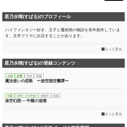
星乃水晴(すばる)のプロフィール
ハイファンタジー好き。王子と魔術師の物語を長年創作していま
す。文学フリマに出店することがあります。
もっと見る
星乃水晴(すばる)の登録コンテンツ
小説
恋愛
完結
長編
魔法使いの恋歌 〜波空国交響譚〜
小説
ｴｯｾｲ・ﾉﾝﾌｨｸｼｮﾝ
連載中
短編
波空幻想──午睡の追憶
もっと見る