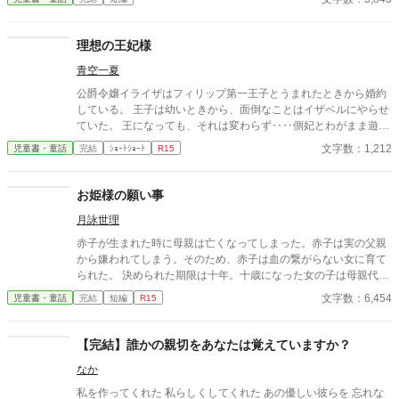
理想の王妃様
青空一夏
公爵令嬢イライザはフィリップ第一王子とうまれたときから婚約
している。 王子は幼いときから、面倒なことはイザベルにやらせ
ていた。 王になっても、それは変わらず‥‥側妃とわがまま遊び
放題！ で、そんな二人がどーなったか？ ざまぁ？ありです。 お
文字数：1,212
児童書・童話
完結
ｼｮｰﾄｼｮｰﾄ
R15
気楽にお読みください。
お姫様の願い事
月詠世理
赤子が生まれた時に母親は亡くなってしまった。赤子は実の父親
から嫌われてしまう。そのため、赤子は血の繋がらない女に育て
られた。 決められた期限は十年。十歳になった女の子は母親代わ
りに連れられて城に行くことになった。女の子の実の父親のもと
文字数：6,454
児童書・童話
完結
短編
R15
へ——。女の子はさいごに何を願うのだろうか。
【完結】誰かの親切をあなたは覚えていますか？
なか
私を作ってくれた 私らしくしてくれた あの優しい彼らを 忘れな