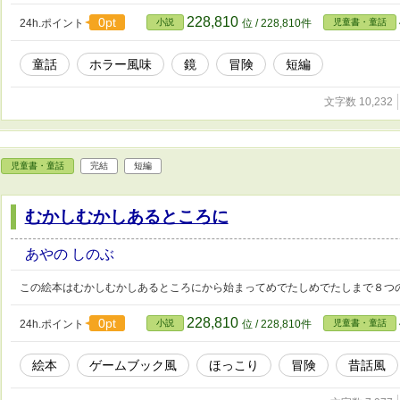
228,810
0pt
24h.ポイント
小説
位 / 228,810件
児童書・童話
童話
ホラー風味
鏡
冒険
短編
文字数 10,232
児童書・童話
完結
短編
むかしむかしあるところに
あやの しのぶ
この絵本はむかしむかしあるところにから始まってめでたしめでたしまで８つ
228,810
0pt
24h.ポイント
小説
位 / 228,810件
児童書・童話
絵本
ゲームブック風
ほっこり
冒険
昔話風