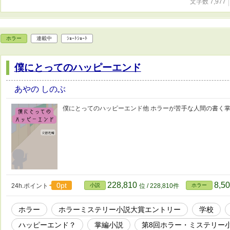
文字数 7,977
ホラー
連載中
ｼｮｰﾄｼｮｰﾄ
僕にとってのハッピーエンド
あやの しのぶ
僕にとってのハッピーエンド他 ホラーが苦手な人間の書く
228,810
8,5
0pt
24h.ポイント
小説
位 / 228,810件
ホラー
ホラー
ホラーミステリー小説大賞エントリー
学校
ハッピーエンド？
掌編小説
第8回ホラー・ミステリー