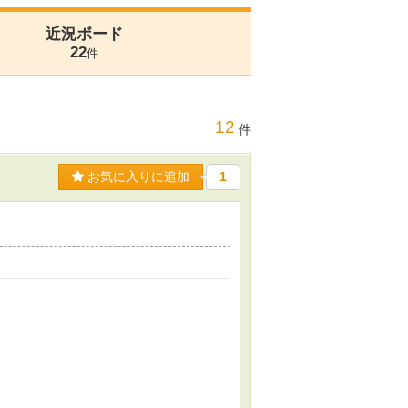
近況ボード
22
件
12
件
お気に入りに追加
1