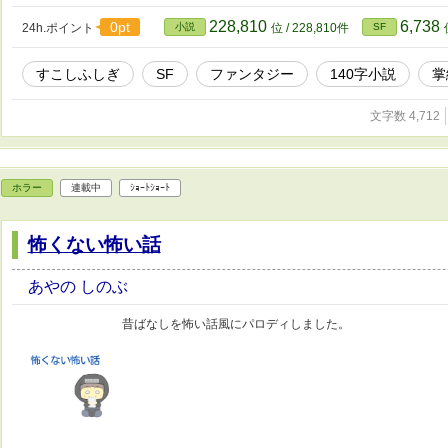
228,810
6,738
0pt
24h.ポイント
小説
位 / 228,810件
SF
すこしふしぎ
SF
ファンタジー
140字小説
掌
文字数 4,712
ホラー
連載中
ｼｮｰﾄｼｮｰﾄ
怖くない怖い話
あやの しのぶ
昔ばなしを怖い話風にパロディしました。