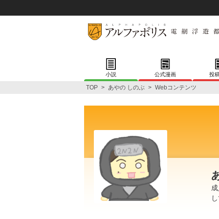
小説
公式漫画
投
TOP
>
あやの しのぶ
>
Webコンテンツ
成
し