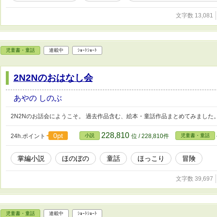
文字数 13,081
児童書・童話
連載中
ｼｮｰﾄｼｮｰﾄ
2N2Nのおはなし会
あやの しのぶ
2N2Nのお話会にようこそ。 過去作品含む、絵本・童話作品まとめてみました
228,810
0pt
24h.ポイント
小説
位 / 228,810件
児童書・童話
掌編小説
ほのぼの
童話
ほっこり
冒険
文字数 39,697
児童書・童話
連載中
ｼｮｰﾄｼｮｰﾄ