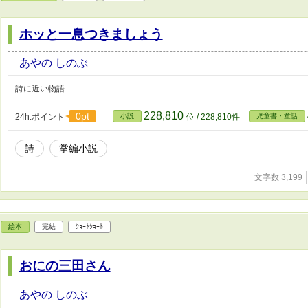
ホッと一息つきましょう
あやの しのぶ
詩に近い物語
228,810
0pt
24h.ポイント
小説
位 / 228,810件
児童書・童話
詩
掌編小説
文字数 3,199
絵本
完結
ｼｮｰﾄｼｮｰﾄ
おにの三田さん
あやの しのぶ