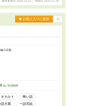
最終更新日 2025.12.21
登録日 2025.11.18
お気に入りに追加
1
掌編小説集
08
位 / 8,508件
オカルト
怖い話
小説大賞
一話完結