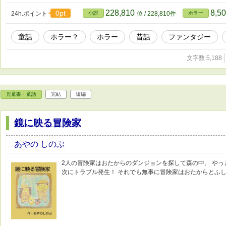
228,810
8,5
0pt
24h.ポイント
小説
位 / 228,810件
ホラー
童話
ホラー？
ホラー
昔話
ファンタジー
文字数 5,188
児童書・童話
完結
短編
鏡に映る冒険家
あやの しのぶ
2人の冒険家はおたからのダンジョンを探して森の中。 や
次にトラブル発生！ それでも無事に冒険家はおたからとふ