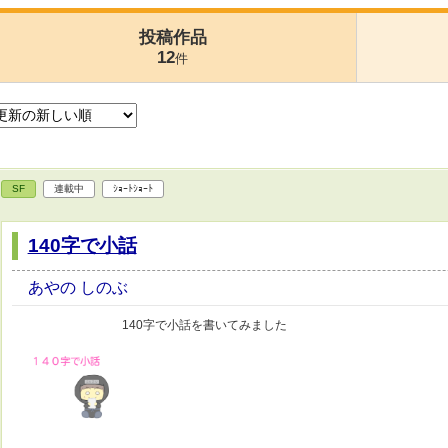
投稿作品
12
件
SF
連載中
ｼｮｰﾄｼｮｰﾄ
140字で小話
あやの しのぶ
140字で小話を書いてみました