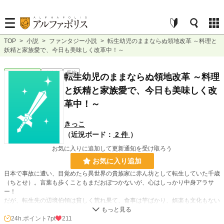
TOP
>
小説
>
ファンタジー小説
>
転生幼児のままならぬ領地改革 ～料理と
妖精と家族愛で、今日も美味しく改革中！～
ファンタジー
連載中
長編
転生幼児のままならぬ領地改革 ～料理
と妖精と家族愛で、今日も美味しく改
革中！～
きっこ
（近況ボード：
2 件
）
お気に入りに追加して更新通知を受け取ろう
お気に入り追加
日本で事故に遭い、目覚めたら異世界の貴族家に赤ん坊として転生していた千歳
（ちとせ）。言葉も歩くこともまだおぼつかないが、心はしっかり中身アラサ
ー！
だが、転生先の辺境伯領は貧しく荒れ果て、食事は芋ばかり、娯楽も文化もない
状況だった。
そんな中、千歳は持ち前の記憶とセンス、そして謎のスキル「妖精契約（フェア
24h.ポイント
7pt
211