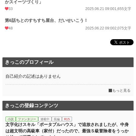
かスイーツづくり」
週間ポイント
28 pt (56,925 位)
33
2025.06.21 09:00
1,655文字
月間ポイント
189 pt (52,811 位)
第6話ちとのすちすち屋台、だいせいこう！
年間ポイント
4,528 pt (48,130 位)
48
2025.06.22 09:00
2,075文字
累計ポイント
11,887 pt (89,993 位)
きっこのプロフィール
自己紹介の記述はありません
もっと見る
きっこの登録コンテンツ
小説
ファンタジー
連載中
長編
R15
文字化けスキル「ポータブルハウス」で追放されましたが、中身
は超文明の高級車（家付）だったので、最強Ｓ級冒険者をうっか