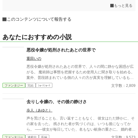
もっと見る
このコンテンツについて報告する
あなたにおすすめの小説
悪役令嬢が処刑されたあとの世界で
重田いの
悪役令嬢が処刑されたあとの世界で、人々の間に静かな困惑が広
がる。 魔術師は事態を把握するため使用人に聞き取りを始める。
案外、普段踏まれている側の人々の方が真実を理解しているもの
である。
文字数：2,809
ファンタジー
完結
ｼｮｰﾄｼｮｰﾄ
去りし令嬢の、その後の静けさ
歩人（あゆと）
声を荒げることも、言い返すこともなく、 彼女はただ静かに、そ
の家を去った。 残された者が気づくのは、いつも後になってか
ら。 ——彼女が毎日していた、名もない献身の重さに。 婚約者
の、夫の、家族の「当たり前」を支えていた手が消えたとき、 失
文字数：9,573
ファンタジー
連載中
長編