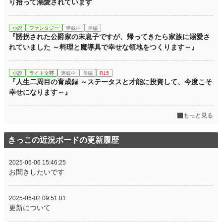
り拾って溺愛されています
小説
ファンタジー
連載中
長編
『誘拐された公爵家の末息子ですが、帰ってきたら家族に溺愛さ
れていました ～料理と魔導具で幸せな領地をつくります～』
小説
ライト文芸
連載中
長編
R15
『人生二周目の育成録 ～ステータスと才能に投資して、今度こそ
幸せになります～』
もっと見る
きっこの近況ボードの更新履歴
2025-06-06 15:46:25
お聞きしたいです
2025-06-02 09:51:01
更新について