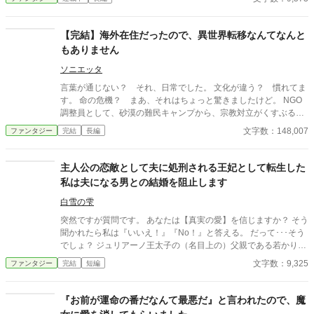
われたものの輪郭が、ようやく見えてくる。 ざまぁを声高に描か
ない。すれ違いと、後悔と、再会の余韻で読ませる。 静かな情が
じんわり効く、一話完結の短編集。 ※S01「捨てられ令嬢」のア
【完結】海外在住だったので、異世界転移なんてなんと
ルファポリス最適化分割。 ※アルファ読者向け：関係性・感情の
もありません
機微・余韻を最優先。
ソニエッタ
言葉が通じない？ それ、日常でした。 文化が違う？ 慣れてま
す。 命の危機？ まあ、それはちょっと驚きましたけど。 NGO
調整員として、砂漠の難民キャンプから、宗教対立がくすぶる交
渉の現場まで――。 いろんな修羅場をくぐってきた私が、今度は
文字数：148,007
ファンタジー
完結
長編
魔族の村に“神託の者”として召喚されました。 スーツケース一つ
で、どこにでも行ける体質なんです。 今回の目的地が、たまたま
魔王のいる世界だっただけ。 「聖剣？ 魔法？ それよりまず、水
主人公の恋敵として夫に処刑される王妃として転生した
と食糧と、宗教的禁忌の確認ですね」 ちょっとズレてて、でもや
私は夫になる男との結婚を阻止します
たらと現場慣れしてる。 そんな“救世主”、エミリの異世界ロジカ
ル生活、はじまります。
白雪の雫
突然ですが質問です。 あなたは【真実の愛】を信じますか？ そう
聞かれたら私は『いいえ！』『No！』と答える。 だって･･･そう
でしょ？ ジュリアーノ王太子の（名目上の）父親である若かりし
頃の陛下曰く「私と彼女は真実の愛で結ばれている」という何が
文字数：9,325
ファンタジー
完結
短編
何だか訳の分からない理屈で、婚約者だった大臣の姫ではなく平
民の女を妃にしたのよ！？ それだけではない。 何と平民から王妃
になった女は庭師と不倫して不義の子を儲け、その不義の子こと
『お前が運命の番だなんて最悪だ』と言われたので、魔
ジュリアーノは陛下が側室にも成れない身分の低い女が産んだ息