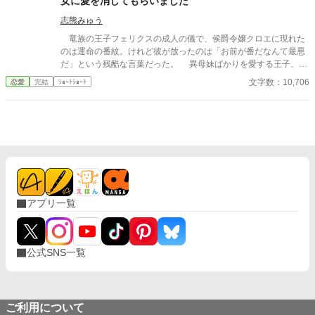
女に愛を消してもらいました
子のユーリアを後宮に入れて妃のように扱っているのよーーー
っ！！！ 私とジュリアーノの結婚は王太子の後見になって欲しい
志熊みゅう
と陛下から土下座をされてまで請われたもの。 それなのに･･･ジ
竜族の王子フェリクスの成人の儀で、侯爵令嬢クロエに現れた
ュリアーノは私を後宮の片隅に追いやりユーリアと毎晩「アッ
のは運命の番紋。けれど彼が放ったのは「お前が番だなんて最悪
ー！」をしている。 しかも！ ジュリアーノはユーリアと「アッ
だ」という残酷な言葉だった。 異母妹ばかりを愛する王子、家
ー！」をするにしてもベルフィーネという存在が邪魔という理由
族に疎まれる日々に耐えきれなくなったクロエは、半地下に住む
文字数：10,706
恋愛
完結
ｼｮｰﾄｼｮｰﾄ
だけで、正式な王太子妃である私を車裂きの刑にしやがるの
魔女へ願う。「この愛を消してください」と。 恋も嫉妬も失
よ！！！ マジかーーーっ！！！ 前世は腐女子であるが会社では働
い、辺境で静かに生き直そうとした彼女のもとに、三年後、王宮
く女性向けの商品開発に携わっていた私は【夢色の恋人達】とい
から使者が現れる。異母妹の魅了が暴かれ、王子は今さら真実の
うBLゲームの、悪役と位置づけられている王太子妃のベルフィー
愛を誓うが、クロエの心にはもう何も響かない。愛されなかった
ネに転生していたのよーーーっ！！！ 思い付きで書いたので、ガ
令嬢と、愛を取り戻したい竜王子。番たちの行く末は――。
バガバ設定+矛盾がある+ご都合主義。 世界観、建築物や衣装等は
古代ギリシャ・ローマ神話、古代バビロニアをベースにしたファ
ンタジー、ベルフィーネの一人称は『私』と書いて『わたくし』
です。
アプリ一覧
公式SNS一覧
ご利用について