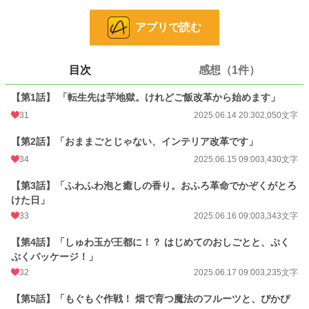
リー・リンク）」で、料理・娯楽・インテリアを軸に領地の改革を始めていく！
アプリで読む
手先が器用な木工妖精、作物を育てる植物妖精、美的センスの鋭い装飾妖精……
次々と増えていく可愛い仲間たちと、優しくも前向きな家族と共に、
今日も小さな幼児は、味覚と遊び心で世界を変える！
目次
感想（1件）
AIと一緒に作りました。私の読みたいを共有します！
【第1話】 「転生先は芋地獄。けれどご飯改革から始めます」
感想をいただいたら飛んで喜びます
31
2025.06.14 20:30
2,050文字
（作者はおぼろ豆腐メンタルなので厳しいご意見はご勘弁ください）
【第2話】「おままごとじゃない、インテリア改革です」
小説
36,960 位 / 228,661 件
34
2025.06.15 09:00
3,430文字
ファンタジー
5,799 位 / 53,276 件
【第3話】「ふわふわ泡と癒しの香り。おふろ革命でかぞくがとろ
お気に入り
41
けた日」
33
2025.06.16 09:00
3,343文字
24h.ポイント
7 pt
【第4話】「しゅわ玉が王都に！？ はじめてのおしごとと、ぷく
文字数
15,788
ぷくパッケージ！」
更新日時
2025.06.22 09:00
32
2025.06.17 09:00
3,235文字
初回公開日時
2025.06.14 20:30
【第5話】「もぐもぐ作戦！ 畑で育つ魔法のフルーツと、ぴかぴ