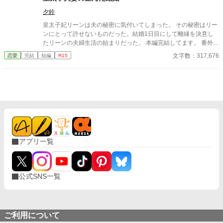
夕鈴
皇太子妃リーンは夫の秘密に気付いてしまった。 その秘密はリー
ンにとって許せないものだった。結婚1日目にして離縁を決意し
たリーンの夫婦生活の始まりだった。 本編完結してます。 番外編
を更新中です。
文字数：317,676
恋愛
完結
短編
R15
アプリ一覧
公式SNS一覧
ご利用について