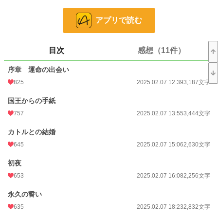
帰還したカトルは、族長の娘であり『精霊の愛し子』と呼ばれている美しい女性
イルサナを連れていた。
アプリで読む
カトルはイルサナを寵愛しはじめる。
王城にて居場所を失ったフィアナは、聖騎士ユリシアスに下賜されることにな
る。
目次
感想（11件）
ユリシアスは先の戦いで怪我を負い、顔の半分を包帯で覆っている寡黙な男だっ
た。
序章 運命の出会い
引け目を感じながらフィアナはユリシアスと過ごすことになる。
825
2025.02.07 12:39
3,187文字
ユリシアスと過ごすうち、フィアナは彼と惹かれ合っていく。
だがユリシアスは何かを隠しているようだ。
国王からの手紙
それはカトルの抱える、真実だった──。
757
2025.02.07 13:55
3,444文字
小説
10,216 位 / 228,808 件
カトルとの結婚
645
2025.02.07 15:06
2,630文字
恋愛
4,563 位 / 66,376 件
初夜
お気に入り
2,216
653
2025.02.07 16:08
2,256文字
24h.ポイント
113 pt
永久の誓い
文字数
125,644
635
2025.02.07 18:23
2,832文字
更新日時
2025.02.13 17:09