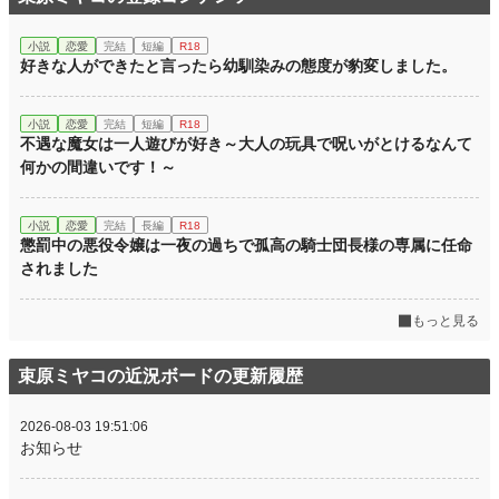
小説
恋愛
完結
短編
R18
好きな人ができたと言ったら幼馴染みの態度が豹変しました。
小説
恋愛
完結
短編
R18
不遇な魔女は一人遊びが好き～大人の玩具で呪いがとけるなんて
何かの間違いです！～
小説
恋愛
完結
長編
R18
懲罰中の悪役令嬢は一夜の過ちで孤高の騎士団長様の専属に任命
されました
もっと見る
束原ミヤコの近況ボードの更新履歴
2026-08-03 19:51:06
お知らせ