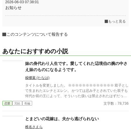
2026-06-03 07:38:01
お知らせ
もっと見る
このコンテンツについて報告する
あなたにおすすめの小説
妹の身代わり人生です。愛してくれた辺境伯の腕の中さ
え妹のものになるようです。
桗梛葉 (たなは)
タイトルを変更しました。 ※※※※※※※※※※※※※ 双子とし
て生まれたエレナとエレン。 かつては忌み子とされていた双子も
何代か前の王によって、そういった扱いは禁止されたはずだっ
た。 だけどいつの時代でも古い因習に囚われてしまう人達がい
文字数：78,736
恋愛
完結
長編
る。 エレナにとって不幸だったのはそれが実の両親だったという
ことだった。 両親は妹のエレンだけを我が子(長女)として溺愛
し、エレナは家族とさえ認められない日々を過ごしていた。 そん
とまどいの花嫁は、夫から逃げられない
な中でエレンのミスによって辺境伯カナトス卿の令息リオネルが
椎名さえら
ケガを負ってしまう。 療養期間の１年間、娘を差し出すよう求め