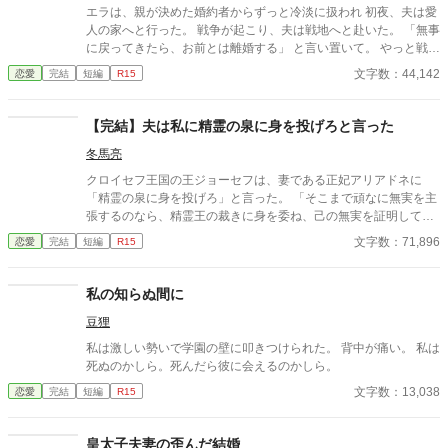
てくるカナトス卿へ両親が差し出したのは、エレンではなくエレ
エラは、親が決めた婚約者からずっと冷淡に扱われ 初夜、夫は愛
ナだった。 エレンのフリをして初恋の相手のリオネルの元に向か
人の家へと行った。 戦争が起こり、夫は戦地へと赴いた。 「無事
うエレナは、そんな中でリオネルから優しさをむけてもらえる。
に戻ってきたら、お前とは離婚する」 と言い置いて。 やっと戦争
だが、その優しささえも本当はエレンへ向けられたものなのだ。
が終わった後、エラのもとへ戻ってきた夫に 彼女は強い違和感を
文字数：44,142
恋愛
完結
短編
R15
自分がニセモノだと知っている。 だから、この１年限りの恋をし
感じる。 夫はすっかり改心し、エラとは離婚しないと言い張り 突
よう。 そう心に決めてエレナは１年を過ごし始める。 ※※※※※
然彼女を溺愛し始めたからだ ＿＿＿＿＿＿＿＿＿＿＿＿＿＿＿＿
※※※※※※※※ 異世界として、その世界特有の法や産物、鉱
＿＿＿＿＿＿ ✴︎舞台のイメージはイギリス近代（ゆるゆる設定）
【完結】夫は私に精霊の泉に身を投げろと言った
物、身分制度がある前提で書いています。 現実と違うな、という
✴︎誤字脱字は優しくスルーしていただけると幸いです ✴︎なろうさ
場面も多いと思います（すみません💦） ファンタジーという事で
冬馬亮
んにも投稿しています 私の勝手なBGMは、懐かしすぎるけど鬼束
ゆるくとらえて頂けると助かります💦
ちひろ『月光』←名曲すぎ
クロイセフ王国の王ジョーセフは、妻である正妃アリアドネに
「精霊の泉に身を投げろ」と言った。 「そこまで頑なに無実を主
張するのなら、精霊王の裁きに身を委ね、己の無実を証明してみ
せよ」と。 ※精霊の泉での罪の判定方法は、魔女狩りで行われて
文字数：71,896
恋愛
完結
短編
R15
いた水審『水に沈めて生きていたら魔女として処刑、死んだら普
通の人間とみなす』という逸話をモチーフにしています。
私の知らぬ間に
豆狸
私は激しい勢いで学園の壁に叩きつけられた。 背中が痛い。 私は
死ぬのかしら。死んだら彼に会えるのかしら。
文字数：13,038
恋愛
完結
短編
R15
皇太子夫妻の歪んだ結婚