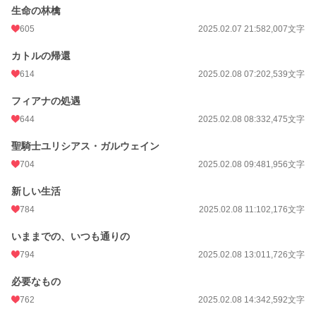
生命の林檎
初回公開日時
2025.02.07 12:39
605
2025.02.07 21:58
2,007文字
初回完結日時
2025.02.11 10:39
カトルの帰還
週間ポイント
1,375 pt (6,986 位)
614
2025.02.08 07:20
2,539文字
月間ポイント
7,834 pt (5,591 位)
フィアナの処遇
年間ポイント
159,020 pt (3,950 位)
644
2025.02.08 08:33
2,475文字
累計ポイント
796,297 pt (7,159 位)
聖騎士ユリシアス・ガルウェイン
704
2025.02.08 09:48
1,956文字
新しい生活
784
2025.02.08 11:10
2,176文字
いままでの、いつも通りの
794
2025.02.08 13:01
1,726文字
必要なもの
762
2025.02.08 14:34
2,592文字