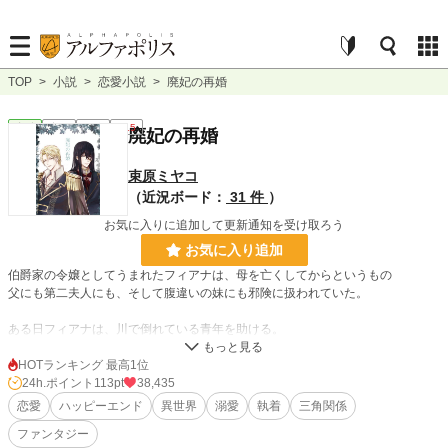
TOP
>
小説
>
恋愛小説
>
廃妃の再婚
恋愛
完結
長編
R15
廃妃の再婚
束原ミヤコ
（近況ボード：
31 件
）
お気に入りに追加して更新通知を受け取ろう
お気に入り追加
伯爵家の令嬢としてうまれたフィアナは、母を亡くしてからというもの
父にも第二夫人にも、そして腹違いの妹にも邪険に扱われていた。
ある日フィアナは、川で倒れている青年を助ける。
それから四年後、フィアナの元に国王から結婚の申し込みがくる。
身分差を気にしながらも断ることができず、フィアナは王妃となった。
HOTランキング 最高1位
あの時助けた青年は、国王になっていたのである。
24h.ポイント
113pt
38,435
恋愛
ハッピーエンド
異世界
溺愛
執着
三角関係
「君を永遠に愛する」と約束をした国王カトル・エスタニアは
ファンタジー
結婚してすぐに辺境にて部族の反乱が起こり、平定戦に向かう。