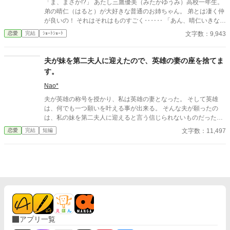
「ま、まさか!?」 あたし三鷹優美（みたかゆうみ）高校一年生。
弟の晴仁（はると）が大好きな普通のお姉ちゃん。 弟とは凄く仲
が良いの！ それはそれはものすごく‥‥‥ 「あん、晴仁いきなり
そんなのお口に入らないよぉ～♡」 そんな関係のあたしたち。 で
文字数：9,943
恋愛
完結
ｼｮｰﾄｼｮｰﾄ
もある日トイレであたしはアレが来そうなのになかなか来ないの
も気にもせずスカートのファスナーを上げると‥‥‥ 「うそっ！
お腹が出て来てる!?」 お姉ちゃんの秘密の悩みです。
夫が妹を第二夫人に迎えたので、英雄の妻の座を捨てま
す。
Nao*
夫が英雄の称号を授かり、私は英雄の妻となった。 そして英雄
は、何でも一つ願いを叶える事が出来る。 そんな夫が願ったの
は、私の妹を第二夫人に迎えると言う信じられないものだった。
これまで夫の為に祈りを捧げて来たと言うのに、私は彼に手酷く
文字数：11,497
恋愛
完結
短編
裏切られたのだ──。 （1万字以上と少し長いので、短編集とは別
にしてあります。)
アプリ一覧