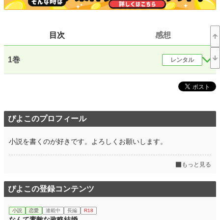
お気に入り
39
24h.ポイント
0 pt
目次
感想
文字数(レンタル含む)
159,870
更新日時
2018.08.21 10:49
1巻
レンタル
初回公開日時
2018.08.21 10:49
初回完結日時
2018.08.21 10:49
週間ポイント
0 pt (228,634 位)
ぴよこのプロフィール
月間ポイント
0 pt (228,634 位)
小説を書くのが好きです。よろしくお願いします。
年間ポイント
133 pt (135,342 位)
累計ポイント
24,847 pt (64,070 位)
もっと見る
ぴよこの登録コンテンツ
小説
恋愛
連載中
長編
R18
なんて素敵な政略結婚