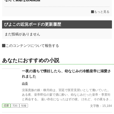
もっと見る
ぴよこの近況ボードの更新履歴
まだ投稿がありません
このコンテンツについて報告する
あなたにおすすめの小説
一夜の過ちで懐妊したら、幼なじみの冷酷皇帝に溺愛さ
れました
由香
没落貴族の娘・柳月鈴は、宮廷で医官見習いとして働いていた。
ある夜、皇帝即位の宴で酒に酔い、幼なじみだった皇帝・李景珩
と再会する。 遠い存在になったはずの彼。 けれど、その夜をきっ
かけに月鈴の運命は大きく動き出す。 冷酷と恐れられる皇帝が、
文字数：15,184
恋愛
完結
短編
なぜか彼女だけには甘すぎて――。