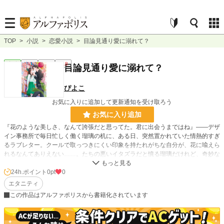
TOP
>
小説
>
恋愛小説
>
目論見通り愛に溺れて？
恋愛
完結
長編
R18
目論見通り愛に溺れて？
ぴよこ
お気に入りに追加して更新通知を受け取ろう
お気に入り追加
『花のような美しさ、なんて誇張だと思ってた。君に出会うまではね』――デザ
イン事務所で毎日忙しく働く瑠璃の机に、ある日、突然置かれていた情熱的すぎ
るラブレター。クールで取っつきにくい印象を持たれがちな自分が、花に喩えら
れるなんてありえない……。たちの悪いイタズラだと憤る瑠璃だけれど、奇妙な
ラブレターは次々と届いて？ 策士な副社長は、計算し尽くした捕獲計画で最愛
の彼女を手に入れる！ 行き過ぎた愛情表現の彼とのおかしなラブ攻防戦。
24h.ポイント
0pt
0
エタニティ
小説
228,634 位 / 228,634 件
この作品はアルファポリスから書籍化されています
恋愛
66,326 位 / 66,326 件