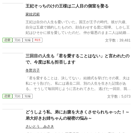
王妃そっちのけの王様は二人目の側室を娶る
家紋武範
王妃は自分の人生を憂いていた。国王が王子の時代、彼が六歳、
自分は五歳で婚約したものの、顔合わせする度に喧嘩。 しかし王
妃はひそかに彼を愛していたのだ。 仲が最悪のまま二人は結婚
し、結婚生活が始まるが当然国王は王妃の部屋に来ることはな
文字数：39,481
恋愛
完結
短編
R15
い。 そればかりか国王は側室を持ち、さらに二人目の側室を王宮
に迎え入れたのだった。
三回目の人生も「君を愛することはない」と言われたの
で、今度は私も拒否します
冬野月子
「君を愛することは、決してない」 結婚式を挙げたその夜、夫は
私にそう告げた。 私には過去二回、別の人生を生きた記憶があ
る。 そうして毎回同じように言われてきた。 逃げた一回目、我慢
した二回目。いずれも上手くいかなかった。 だから今回は。
文字数：5,073
恋愛
完結
短編
どうしよう私、弟にお腹を大きくさせられちゃった！～
弟大好きお姉ちゃんの秘密の悩み～
さいとう みさき