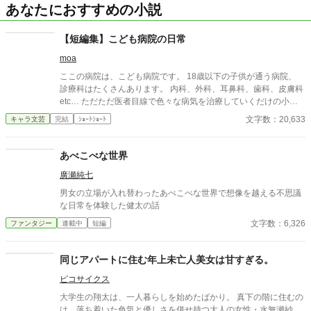
あなたにおすすめの小説
【短編集】こども病院の日常
moa
ここの病院は、こども病院です。 18歳以下の子供が通う病院、
診療科はたくさんあります。 内科、外科、耳鼻科、歯科、皮膚科
etc… ただただ医者目線で色々な病気を治療していくだけの小説
です。 恋愛要素などは一切ありません。 密着病院24時！的な感
文字数：20,633
キャラ文芸
完結
ｼｮｰﾄｼｮｰﾄ
じです。 人物像などは表記していない為、読者様のご想像にお任
せします。 ※泣く表現、痛い表現など嫌いな方は読むのをお控え
ください。 歯科以外の医療知識はそこまで詳しくないのですみま
あべこべな世界
せんがご了承ください。
廣瀬純七
男女の立場が入れ替わったあべこべな世界で想像を越える不思議
な日常を体験した健太の話
文字数：6,326
ファンタジー
連載中
短編
同じアパートに住む年上未亡人美女は甘すぎる。
ピコサイクス
大学生の翔太は、一人暮らしを始めたばかり。 真下の階に住むの
は、落ち着いた色気と優しさを併せ持つ大人の女性・水無瀬紗