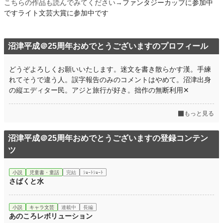
こちらの作品も読んでみてください→
ファンタジーカップに参加中
です
ライト文芸大賞に参加中です
沼津平成＠25周年おめでとうございますのプロフィール
どうぞよろしくお願いいたします。迷文を書き散らかす漢。手練
れてそうで違う人。誤字報告のみのコメントはやめて。沼津出身
の縦エディター民。アジと旅行が好き。拙作の無断利用✕
もっと見る
沼津平成＠25周年おめでとうございますの登録コンテン
ツ
小説
児童書・童話
完結
ｼｮｰﾄｼｮｰﾄ
さばくと水
小説
キャラ文芸
連載中
長編
あのころレボリューション