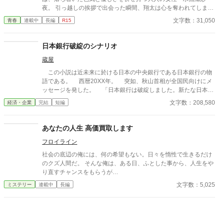
夜。 引っ越しの挨拶で出会った瞬間、翔太は心を奪われてしま
う。 偶然にもアルバイト先のスーパーで再会した彼女は、翔太を
文字数：31,050
青春
連載中
長編
R15
すぐに採用し、温かく仕事を教えてくれる存在だった。 ある日の
仕事帰り、ふたりで過ごす時間が増えていき――そして気づけば
紗夜の部屋でご飯をご馳走になるほど親密に。 優しくて穏やかで
日本銀行破綻のシナリオ
――その色気に触れるたび、翔太の心は揺れていく。 大人の女性
蔵屋
と大学生、甘くちょっぴり刺激的な同居生活（？）がはじまる。
この小説は近未来に於ける日本の中央銀行である日本銀行の物
語である。 西暦20XX年。 突如、秋山首相が全国民向けにメ
ッセージを発した。 「日本銀行は破綻しました。新たな日本の
中央銀行を設立します。今後の事については、後日、新しく設立
文字数：208,580
経済・企業
完結
短編
した令和中央銀行総裁よりご説明があります。 なお、現在迄累
積していた国の借金は凡て精算します。 その原資は全国民の皆
さんに新たに発行する令和中央銀行券を購入して頂きそれを原資
あなたの人生 高価買取します
に全額返済するものです。 これらのスキームは凡て新たに設立
フロイライン
する令和中央銀行が実施します。 このテレビニュースやネット
ニュース等を視聴した国民は驚きと不安に満ちたのであった。
社会の底辺の俺には、何の希望もない。日々を惰性で生きるだけ
この小説はフィクションです。 この小説に登場する人物、団体
のクズ人間だ。 そんな俺は、ある日、ふとした事から、人生をや
等実在していても一切関係がありません。 それでは、この小説
り直すチャンスをもらうが…
を最後迄お楽しみ下さい。 皆様の何かのお役に立つことが出来
文字数：5,025
ミステリー
連載中
長編
れば幸いです。 蔵屋日唱