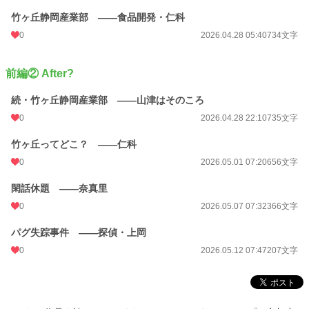
竹ヶ丘静岡産業部 ——食品開発・仁科
0
2026.04.28 05:40
734文字
前編② After?
続・竹ヶ丘静岡産業部 ——山津はそのころ
0
2026.04.28 22:10
735文字
竹ヶ丘ってどこ？ ——仁科
0
2026.05.01 07:20
656文字
閑話休題 ——奈真里
0
2026.05.07 07:32
366文字
パグ失踪事件 ——探偵・上岡
0
2026.05.12 07:47
207文字