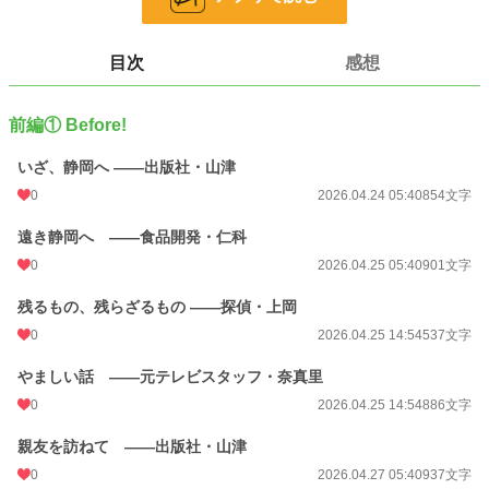
せん。
小説
228,696 位 / 228,696 件
目次
感想
経済・企業
436 位 / 436 件
前編① Before!
お気に入り
0
いざ、静岡へ ——出版社・山津
24h.ポイント
0 pt
0
2026.04.24 05:40
854文字
文字数
6,813
遠き静岡へ ——食品開発・仁科
更新日時
2026.05.12 07:47
0
2026.04.25 05:40
901文字
初回公開日時
2026.04.24 05:40
残るもの、残らざるもの ——探偵・上岡
初回完結日時
2026.05.21 07:16
0
2026.04.25 14:54
537文字
週間ポイント
0 pt (228,696 位)
やましい話 ——元テレビスタッフ・奈真里
月間ポイント
0 pt (228,696 位)
0
2026.04.25 14:54
886文字
年間ポイント
4,239 pt (49,596 位)
親友を訪ねて ——出版社・山津
累計ポイント
0
4,239 pt (132,581 位)
2026.04.27 05:40
937文字