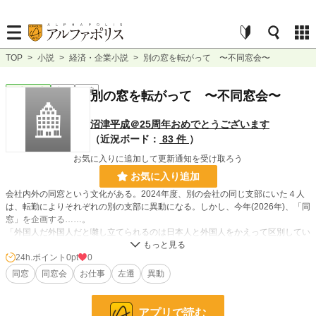
TOP
>
小説
>
経済・企業小説
>
別の窓を転がって 〜不同窓会〜
経済・企業
完結
長編
別の窓を転がって 〜不同窓会〜
沼津平成＠25周年おめでとうございます
（近況ボード：
83 件
）
お気に入りに追加して更新通知を受け取ろう
お気に入り追加
会社内外の同窓という文化がある。2024年度、別の会社の同じ支部にいた４人
は、転勤によりそれぞれの別の支部に異動になる。しかし、今年(2026年)、「同
窓」を企画する……。
「外国人だ外国人だと囃し立てられるのは日本人と外国人をかえって区別してい
るが、だからと言って外国人だ外国人だと避けるのも日本人と外国人を区別して
いる——。」「難しいよねぇ」
24h.ポイント
0pt
0
同窓
同窓会
お仕事
左遷
異動
１年を経て、「悟った」四人の物語。
※この作品に特定の宗教を支持したり特定の宗教を非難する目的や用途はありま
アプリで読む