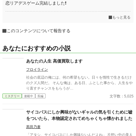
恋リアデスゲーム完結しました❗️
もっと見る
このコンテンツについて報告する
あなたにおすすめの小説
あなたの人生 高価買取します
フロイライン
社会の底辺の俺には、何の希望もない。日々を惰性で生きるだけ
のクズ人間だ。 そんな俺は、ある日、ふとした事から、人生をや
り直すチャンスをもらうが…
文字数：5,025
ミステリー
連載中
長編
サイコパスにしか興味がないギャルの気を引くために嘘
をついたら、本物認定されてめちゃくちゃ懐かれました
黒田乃蒼
「アタシ、サイコパスにしか興味ないんだよね」 片想い中の美人