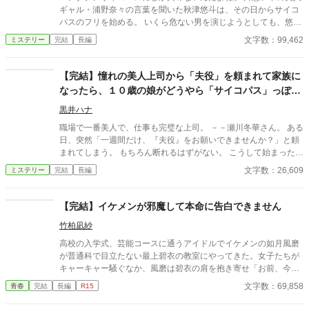
ギャル・浦野奈々の言葉を聞いた秋津悠斗は、その日からサイコ
パスのフリを始める。 いくら危ない男を演じようとしても、悠斗
はただの地味で平凡な高校生。 それでも奈々は、なぜか悠斗の言
文字数：99,462
ミステリー
完結
長編
動に目を輝かせて――？ そんな奈々には、ある悪癖がある。 「こ
れって、サイコパスの仕業じゃない!?」 謎の印、消えた牛乳、逆
ミステリー・サークル、予言書。 学校で“不思議な事件”が起こる
【完結】憧れの美人上司から「夫役」を頼まれて家族に
たび、奈々はそこにサイコパスの影を見出してしまう。 奈々の視
なったら、１０歳の娘がどうやら「サイコパス」っぽい
線を奪われないため。 そして、彼女の理想の男になるため。 今日
気がしてきた
も悠斗は、サイコパスのフリをしながら事件の謎を解く。 サイコ
黒井ハナ
パスになりたい凡人男子と、サイコパスに惹かれる美人ギャル
職場で一番美人で、仕事も完璧な上司。 －－瀬川冬華さん。 ある
の、勘違いラブコメ×日常ミステリー！
日、突然「一週間だけ、『夫役』をお願いできませんか？」と頼
まれてしまう。 もちろん断れるはずがない。 こうして始まったの
は、美人上司と、十歳の娘・奏音との、期間限定の疑似家族生
文字数：26,609
ミステリー
完結
長編
活。 一緒に朝ご飯を作って、遊園地へ行って、写真を撮って、神
社を散歩して－－。 「お父さん」 そう呼ばれるたびに、少しずつ
本当の家族になっていく気がした。 ただ、一つだけ気になること
【完結】イケメンが邪魔して本命に告白できません
がある。 娘の奏音は、なんだか少しだけ……変わっている。 そん
竹柏凪紗
な違和感。 十歳にしては、理屈っぽい。 遊園地では変なことばか
り口にする。 でも、まあ、それも個性だと思っていた。 ……あの
高校の入学式、芸能コースに通うアイドルでイケメンの如月風磨
日までは。
が普通科で目立たない最上碧衣の教室にやってきた。女子たちが
キャーキャー騒ぐなか、風磨は碧衣の肩を抱き寄せ「お前、今日
から俺の女な」と宣言する。その真意とウソつきたちによって複
文字数：69,858
青春
完結
長編
R15
雑になっていく2人の結末とは──