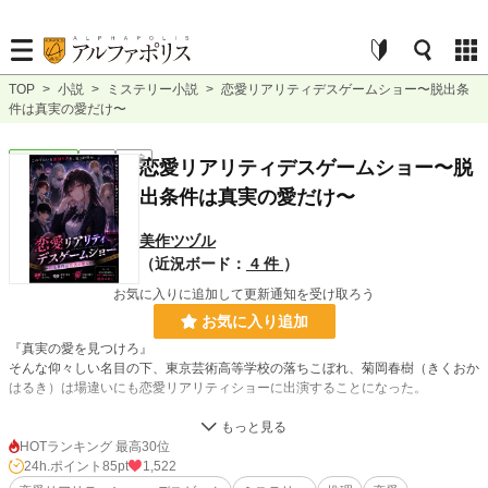
TOP
>
小説
>
ミステリー小説
>
恋愛リアリティデスゲームショー〜脱出条
件は真実の愛だけ〜
ミステリー
完結
長編
恋愛リアリティデスゲームショー〜脱
出条件は真実の愛だけ〜
美作ツヅル
（近況ボード：
4 件
）
お気に入りに追加して更新通知を受け取ろう
お気に入り追加
『真実の愛を見つけろ』
そんな仰々しい名目の下、東京芸術高等学校の落ちこぼれ、菊岡春樹（きくおか
はるき）は場違いにも恋愛リアリティショーに出演することになった。
集まったのは春樹を除き、将来有望な美男美女の芸能人の卵たち。
しかし、一同ホテルに着くと全員にとある課題が出される。
HOTランキング 最高30位
24h.ポイント
85pt
1,522
『脱出したければ真実の愛で全ての課題をクリアしろ』