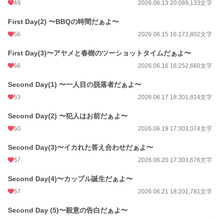
49
2026.06.13 20:08
9,133文字
年間ポイント
28,229 pt (15,777 位)
First Day(2) 〜BBQの時間だぁよ〜
累計ポイント
28,398 pt (59,812 位)
56
2026.06.15 16:17
3,802文字
First Day(3)〜アヤメと春樹のツーショットタイムだぁよ〜
66
2026.06.16 16:25
2,660文字
Second Day(1) 〜一人目の脱落者だぁよ〜
53
2026.06.17 18:30
1,814文字
Second Day(2) 〜犯人はお前だぁよ〜
50
2026.06.19 17:30
3,074文字
Second Day(3)〜イカれた答え合わせだぁよ〜
57
2026.06.20 17:30
3,676文字
Second Day(4)〜カップル誕生だぁよ〜
57
2026.06.21 18:20
1,781文字
Second Day (5)〜殺意の告白だぁよ〜