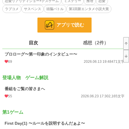
恋愛リアリティショー×デスゲーム
ミステリー
推理
恋愛
『出演者の中にいる【裏切り者】を見つけろ』
ラブコメ
サスペンス
頭脳バトル
第1回新エンタメ小説大賞
疑心暗鬼になる一同。
打算と知略が張り巡らされる恋愛リアリティショーが今、開幕される。
アプリで読む
小説
11,570 位 / 228,621 件
目次
感想（2件）
ミステリー
97 位 / 5,379 件
お気に入り
24
プロローグ〜第一印象のインタビュー〜
69
2026.06.13 19:48
471文字
24h.ポイント
85 pt
文字数
100,229
登場人物 ゲーム解説
更新日時
2026.07.11 21:00
番組をご覧の皆さまへ
初回公開日時
2026.06.13 19:48
55
2026.06.23 17:30
2,165文字
初回完結日時
2026.07.11 21:10
第1ゲーム
週間ポイント
2,767 pt (3,600 位)
First Day(1) 〜ルールを説明するんだぁよ〜
月間ポイント
18,601 pt (2,540 位)