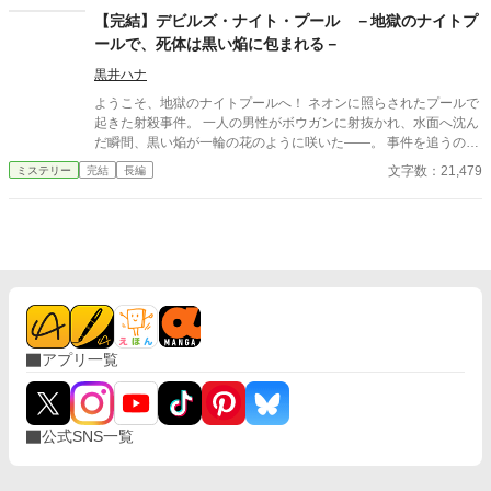
【完結】デビルズ・ナイト・プール －地獄のナイトプ
ールで、死体は黒い焔に包まれる－
黒井ハナ
ようこそ、地獄のナイトプールへ！ ネオンに照らされたプールで
起きた射殺事件。 一人の男性がボウガンに射抜かれ、水面へ沈ん
だ瞬間、黒い焔が一輪の花のように咲いた――。 事件を追うの
は、黒髪ギャル・明日丘奏音。 －－この事件には、犯人さえも気
文字数：21,479
ミステリー
完結
長編
づいていない「真実」がある……。 復讐？ 正義？ 偶然？ 必然？
人が”悪魔”へと変わる瞬間。 正義を信じた者たちが迎える、最悪
の一夜の物語が幕を開ける……。
アプリ一覧
公式SNS一覧