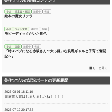
美作ツヅルの登録コンテンツ
小説
児童書・童話
連載中
長編
絵本の魔女リテラ
小説
ライト文芸
連載中
長編
モビーディックがいた景色
小説
恋愛
連載中
長編
『時々バブになる赤坂さん〜大っ嫌いな貧乳ギャルと子育て奮闘
記〜』
もっと見る
美作ツヅルの近況ボードの更新履歴
2026-08-01 18:11:10
児童書大賞はじまりましたね！！！！
2026-07-12 20:17:52