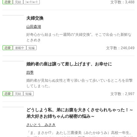
文字数：3,488
恋愛
完結
ｼｮｰﾄｼｮｰﾄ
夫婦交換
山田森湖
好奇心から始まった一週間の“夫婦交換”。そこで出会った新鮮な
ときめき
文字数：246,049
恋愛
連載中
短編
婚約者の座は譲って差し上げます、お幸せに
四季
婚約者が見知らぬ女性と寄り添い合って歩いているところを目撃
してしまった。
文字数：2,997
恋愛
完結
短編
どうしよう私、弟にお腹を大きくさせられちゃった！～
弟大好きお姉ちゃんの秘密の悩み～
さいとう みさき
「ま、まさか!?」 あたし三鷹優美（みたかゆうみ）高校一年生。