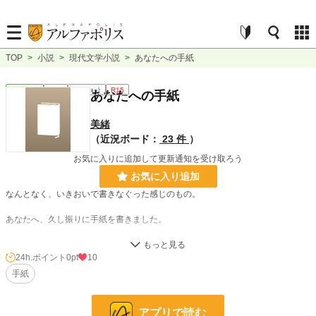
TOP
>
小説
>
現代文学小説
>
あなたへの手紙
現代文学
完結
ｼｮｰﾄｼｮｰﾄ
R15
あなたへの手紙
美緒
（近況ボード：
23 件
）
お気に入りに追加して更新通知を受け取ろう
お気に入り追加
なんとなく、いきおいで書きなぐった感じのもの。
あなたへ、久し振りに手紙を書きました。
これ、カテゴリはなんだろう？
エッセイとも、詩とも違います。現代文学とも言えないような。
24h.ポイント
0pt
10
他サイトにも掲載しています。
手紙
小説
228,608 位 / 228,608 件
アプリで読む