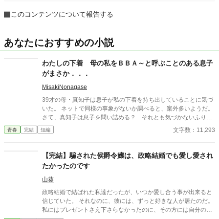
このコンテンツについて報告する
あなたにおすすめの小説
わたしの下着 母の私をＢＢＡ～と呼ぶことのある息子
がまさか．．．
MisakiNonagase
39才の母・真知子は息子が私の下着を持ち出していることに気づ
いた。 ネットで同様の事象がないか調べると、案外多いようだ。
さて、真知子は息子を問い詰める？ それとも気づかないふりを
続けてあげるか？ そのほかに外伝も綴りました。
文字数：11,293
青春
完結
短編
【完結】騙された侯爵令嬢は、政略結婚でも愛し愛され
たかったのです
山葵
政略結婚で結ばれた私達だったが、いつか愛し合う事が出来ると
信じていた。 それなのに、彼には、ずっと好きな人が居たのだ。
私にはプレゼントさえ下さらなかったのに、その方には自分の瞳
の宝石を贈っていたなんて…。