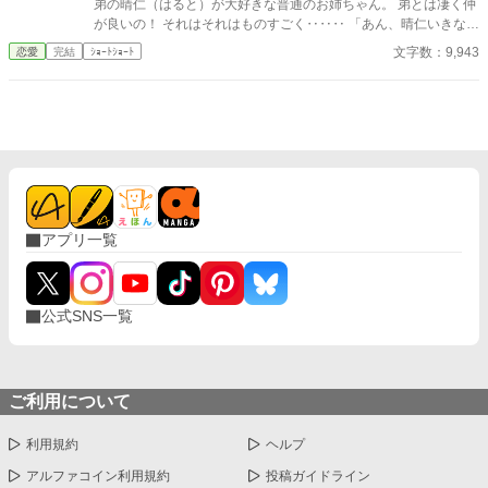
弟の晴仁（はると）が大好きな普通のお姉ちゃん。 弟とは凄く仲
が良いの！ それはそれはものすごく‥‥‥ 「あん、晴仁いきなり
そんなのお口に入らないよぉ～♡」 そんな関係のあたしたち。 で
文字数：9,943
恋愛
完結
ｼｮｰﾄｼｮｰﾄ
もある日トイレであたしはアレが来そうなのになかなか来ないの
も気にもせずスカートのファスナーを上げると‥‥‥ 「うそっ！
お腹が出て来てる!?」 お姉ちゃんの秘密の悩みです。
アプリ一覧
公式SNS一覧
ご利用について
利用規約
ヘルプ
アルファコイン利用規約
投稿ガイドライン