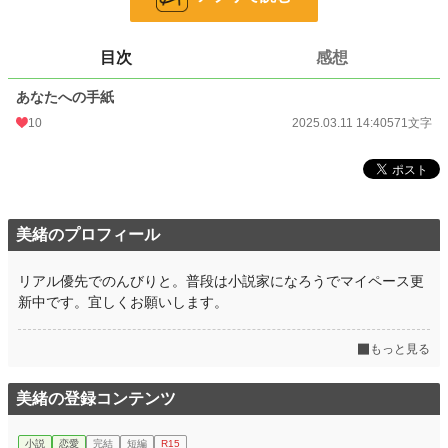
現代文学
9,609 位 / 9,609 件
お気に入り
1
目次
感想
24h.ポイント
0 pt
あなたへの手紙
文字数
571
10
2025.03.11 14:40
571文字
更新日時
2025.03.11 14:40
初回公開日時
2025.03.11 14:40
初回完結日時
2025.03.11 14:40
美緒のプロフィール
週間ポイント
0 pt (228,608 位)
リアル優先でのんびりと。普段は小説家になろうでマイペース更
月間ポイント
7 pt (116,421 位)
新中です。宜しくお願いします。
年間ポイント
476 pt (104,079 位)
もっと見る
累計ポイント
1,512 pt (178,412 位)
美緒の登録コンテンツ
小説
恋愛
完結
短編
R15