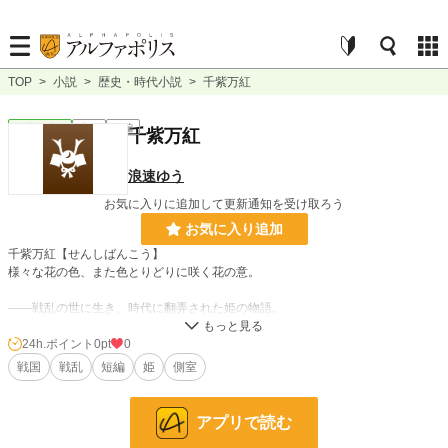
TOP
>
小説
>
歴史・時代小説
>
千紫万紅
歴史・時代
完結
短編
千紫万紅
浪速ゆう
お気に入りに追加して更新通知を受け取ろう
お気に入り追加
千紫万紅【せんしばんこう】
様々な花の色、また色とりどりに咲く花の意。
——戦乱の世に生き、時代に翻弄された姫の物語。
24h.ポイント
0pt
0
小説
228,747 位 / 228,747 件
戦国
戦乱
短編
姫
側室
歴史・時代
3,220 位 / 3,220 件
お気に入り
1
アプリで読む