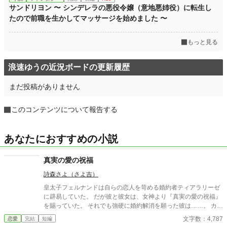
サンドリヨン 〜 シンデレラの悪役令嬢（意地悪姉役）に転生し
たので前職を生かしてマッサージを始めました 〜
もっと見る
浪速ゆうの近況ボードの更新履歴
まだ投稿がありません
このコンテンツについて報告する
あなたにおすすめの小説
真実の愛の祝福
詩森さよ（さよ吉）
皇太子フェルナンドは自らの恋人を苛める婚約者ティアラリーゼ
に辟易していた。 だが彼と彼女は、女神より『真実の愛の祝福』
を賜っていた。 それでも強硬に婚約解消を願った彼は……。 カク
ヨム、小説家になろうにも掲載。 筆者は体調不良なことも多く、
文字数：4,787
恋愛
完結
短編
コメントなどを受け取らない設定にしております。 どうぞよろし