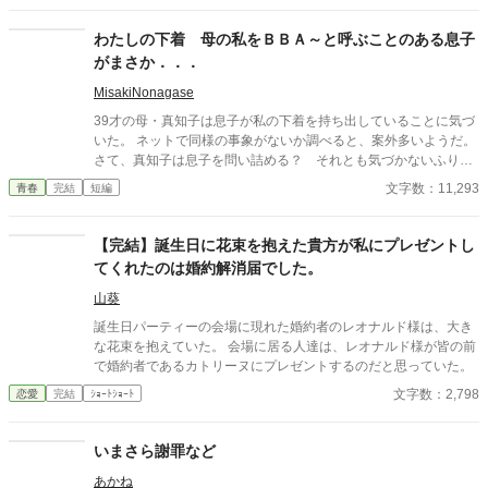
くお願いいたします。
わたしの下着 母の私をＢＢＡ～と呼ぶことのある息子
がまさか．．．
MisakiNonagase
39才の母・真知子は息子が私の下着を持ち出していることに気づ
いた。 ネットで同様の事象がないか調べると、案外多いようだ。
さて、真知子は息子を問い詰める？ それとも気づかないふりを
続けてあげるか？ そのほかに外伝も綴りました。
文字数：11,293
青春
完結
短編
【完結】誕生日に花束を抱えた貴方が私にプレゼントし
てくれたのは婚約解消届でした。
山葵
誕生日パーティーの会場に現れた婚約者のレオナルド様は、大き
な花束を抱えていた。 会場に居る人達は、レオナルド様が皆の前
で婚約者であるカトリーヌにプレゼントするのだと思っていた。
文字数：2,798
恋愛
完結
ｼｮｰﾄｼｮｰﾄ
いまさら謝罪など
あかね