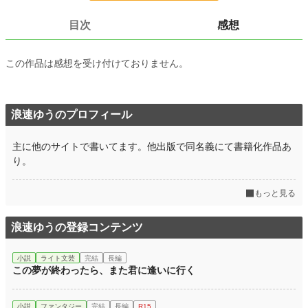
24h.ポイント
0 pt
目次
感想
文字数
5,308
更新日時
2021.05.30 09:41
この作品は感想を受け付けておりません。
初回公開日時
2021.05.30 09:41
初回完結日時
2021.05.30 09:41
浪速ゆうのプロフィール
週間ポイント
0 pt (228,747 位)
主に他のサイトで書いてます。他出版で同名義にて書籍化作品あ
月間ポイント
0 pt (228,747 位)
り。
年間ポイント
210 pt (124,512 位)
もっと見る
累計ポイント
6,918 pt (112,136 位)
浪速ゆうの登録コンテンツ
小説
ライト文芸
完結
長編
この夢が終わったら、また君に逢いに行く
小説
ファンタジー
完結
長編
R15