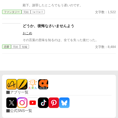
殿下。謝罪したところでもう遅いのです。
文字数：1,522
ファンタジー
完結
ｼｮｰﾄｼｮｰﾄ
どうか、後悔なさいませんよう
おこめ
その言葉の意味を知るのは、全てを失った後だった。
文字数：8,484
恋愛
完結
短編
アプリ一覧
公式SNS一覧