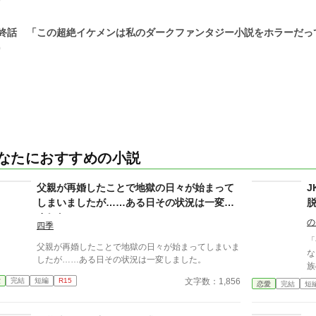
0
終話 「この超絶イケメンは私のダークファンタジー小説をホラーだっ
0
なたにおすすめの小説
父親が再婚したことで地獄の日々が始まって
しまいましたが……ある日その状況は一変し
ました。
の
四季
「
父親が再婚したことで地獄の日々が始まってしまいま
な」 高校二年生の蒼井
したが……ある日その状況は一変しました。
族
て
文字数：1,856
愛
完結
短編
R15
恋愛
完結
短
う
じ