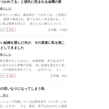
が超ドSな御曹司、天城 蓮だった。 昼間は生徒会
「つかれてる」と彼氏に拒まれる金曜の夜
、夜は…ご主人様？ しかも、彼の命令はちょっと
崎りいち
ゃない。 「掃除だけじゃダメだろ？ ご主人
の癒しも、メイドの大事な仕事だろ？」 手を握ら
好きだった彼は、最近私を「つかれてる」と拒絶す
るたび、耳元で囁かれるたび、心臓がバクバクす
。 職場で無視され、家でも冷たく突き放され、つ
。 なのに、ひなたの体はどんどん反応してしまっ
に私は限界を迎えた。 涙とともに眠りについた、
…。 怒ったり照れたりしながらも、次第に蓮に惹
る金曜日の夜。 変わり果てた二人の関係は、予想
文字数：1,403
ﾄｼｮｰﾄ
R15
れていくひなた。 だけど、彼にはまだ知られてい
しない結末を迎える。
秘密があって―― 「…ほんとは、ずっと前か
」 ただのメイドなんかじゃ終わりたくな
白い結婚を望んだ夫が、その直後に私を抱こ
。 恋と欲望が交差する、ちょっぴり危険な主従ラ
うとしてきました
ストーリー。
崎りいち
を愛することはない」 結婚初夜、夫である王子
ら告げられた衝撃の言葉。 白い結婚を望まれた私
、その覚悟を決めていた……はずだった。 ところ
次の瞬間、王子は私を抱こうとしてくる。 「待っ
文字数：831
ﾄｼｮｰﾄ
R15
ください！ あなた、私を愛さないと言いましたよ
もりはないのに、なぜ身体の関係だ
るのか。 問い詰める私に、王子は驚きの秘密
彼の言いなりになってしまう私
。 「興奮しすぎると、僕の心臓が止まるか
 秀斗
ないんだ」 ……それ、絶対に我慢しなきゃい
いやつでは！？ 愛されない花嫁になるはずが、
ンションで同棲している山野井恭子（２６才）と辻
ぜか命がけで溺愛されることになりました。 転生
弘（２６才）。でも、最近、恭子は弘がやたら過激