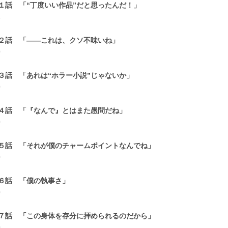
１話 「“丁度いい作品”だと思ったんだ！」
1
２話 「――これは、クソ不味いね」
0
３話 「あれは“ホラー小説”じゃないか」
0
４話 「『なんで』とはまた愚問だね」
0
５話 「それが僕のチャームポイントなんでね」
0
６話 「僕の執事さ」
0
７話 「この身体を存分に拝められるのだから」
0