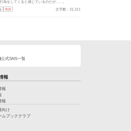
令嬢と、恋心をこじらせた王子の勘違いラブコメデ
行為をしてくると感じているのだが……。
。
文字数：31,311
編
R18
公式SNS一覧
情報
情報
報
情報
様向け
ームブッククラブ