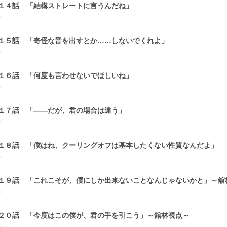
１４話 「結構ストレートに言うんだね」
0
１５話 「奇怪な音を出すとか……しないでくれよ」
0
１６話 「何度も言わせないでほしいね」
0
１７話 「――だが、君の場合は違う」
0
１８話 「僕はね、クーリングオフは基本したくない性質なんだよ」
0
１９話 「これこそが、僕にしか出来ないことなんじゃないかと」～舘
0
２０話 「今度はこの僕が、君の手を引こう」～舘林視点～