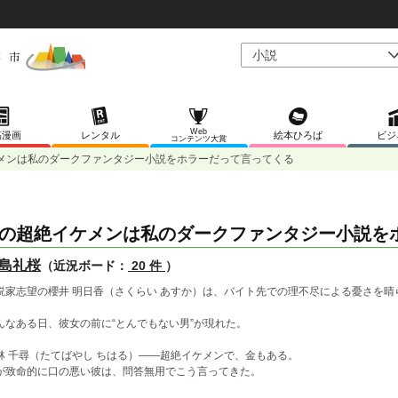
Web
稿漫画
レンタル
絵本ひろば
ビジ
コンテンツ大賞
メンは私のダークファンタジー小説をホラーだって言ってくる
の超絶イケメンは私のダークファンタジー小説を
島礼桜
（近況ボード：
20 件
）
説家志望の櫻井 明日香（さくらい あすか）は、バイト先での理不尽による憂さを
んなある日、彼女の前に“とんでもない男”が現れた。
林 千尋（たてばやし ちはる）――超絶イケメンで、金もある。
が致命的に口の悪い彼は、問答無用でこう言ってきた。