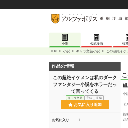
小説
公式漫画
投
TOP
>
小説
>
キャラ文芸小説
>
この超絶イケ
作品の情報
こ
この超絶イケメンは私のダーク
ファンタジー小説をホラーだっ
緋
て言ってくる
小
キャラ文芸
完結
長編
そ
お気に入り追加
舘
だ
お気に入り
1