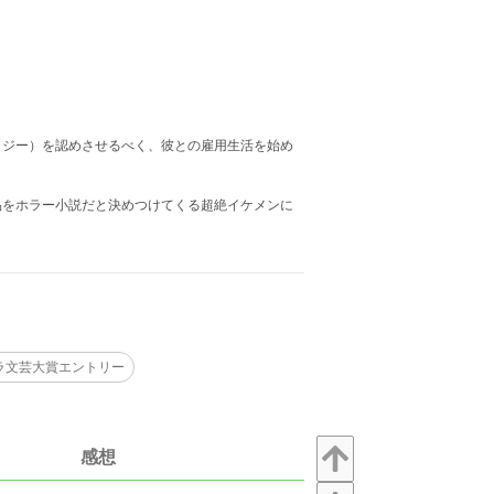
タジー）を認めさせるべく、彼との雇用生活を始め
品をホラー小説だと決めつけてくる超絶イケメンに
ラ文芸大賞エントリー
感想