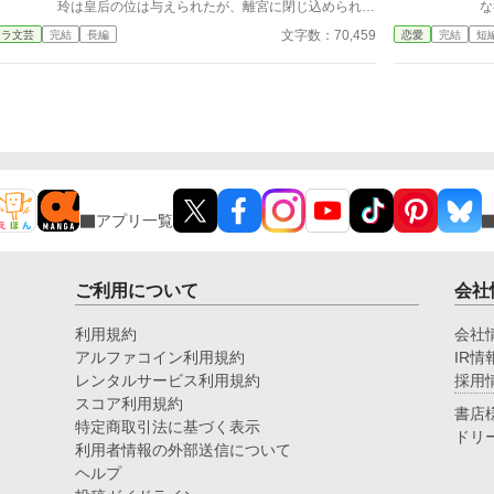
者
玲は皇后の位は与えられたが、離宮に閉じ込められ
な
ィ
る。 それぞれの思惑がある離宮の女官や侍女たち
文字数：70,459
ャラ文芸
完結
長編
恋愛
完結
短
は、怪しい薬草で皇帝陛下たちを翻弄する琳玲を観察
――。 悪徳公主と冷徹皇帝陛下と女官たちの日々
は今日も騒がしい。
アプリ一覧
ご利用について
会社
利用規約
会社
アルファコイン利用規約
IR情
レンタルサービス利用規約
採用
スコア利用規約
書店
特定商取引法に基づく表示
ドリ
利用者情報の外部送信について
ヘルプ