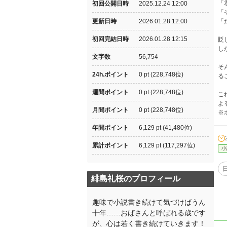
「
初回公開日時
2025.12.24 12:00
「
更新日時
2026.01.28 12:00
「
初回完結日時
2026.01.28 12:15
貶
し
文字数
56,754
そ
24h.ポイント
0 pt (228,748位)
る
週間ポイント
0 pt (228,748位)
こ
よ
月間ポイント
0 pt (228,748位)
※
年間ポイント
6,129 pt (41,480位)
累計ポイント
6,129 pt (117,297位)
小
緋島礼桜のプロフィール
趣味で小説書き続けて気づけばうん
十年……おばさんと呼ばれる歳です
が、心は若く書き続けていきます！