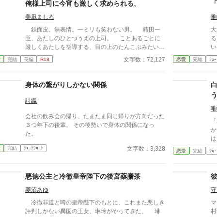
格
俺様上司に今宵も激しく求められる。
長
美凪ましろ
唯
普通じ
様
鉄面皮。無表情。一ミリも笑わない男。 蒔田一
大
れ
臣、あたしのひとつうえの上司。 ことあるごとに
る
る
厳しくあたしを指導する、目の上のたんこぶみたいな
い
て
男――だったはずが。 「おまえの顔、えっろい」
あ
文字数：72,127
愛
完結
長編
R18
恋愛
完結
ｼｮｰ
か
神様仏様どうしてあたしはこの男に今宵も激しく愛し
も
ない
こまれているのでしょう。 ――2000年代初頭、IT
ら、私…
系企業で懸命に働く新卒女子×厳しめの俺様男子との
身体の繋がりしかない関係
い
恋物語。 ＊＊2026.01.02start～2026.01.17end＊＊
ブ
◆エブリスタ様にも掲載。人気沸騰中です！ https://e
詩織
star.jp/novels/26513389
唯
会社の飲み会の帰り、たまたま同じ帰りが方向だった
「君
３つ年下の後輩。 その後勢いで身体の関係になっ
か
た。
は
が
文字数：3,328
愛
完結
ｼｮｰﾄｼｮｰﾄ
恋愛
完結
ｼｮｰ
て
ね？」 愛するつ
け求め
悪徳公主と冷徹皇帝陛下の後宮薬膳茶
を明かす
菱沼あゆ
守
もしれ
けな
冷徹非道と噂の皇帝陛下のもとに、これまた悪しき
マ
な
評判しかない異国の王女、琳玲がやってきた。 琳
村