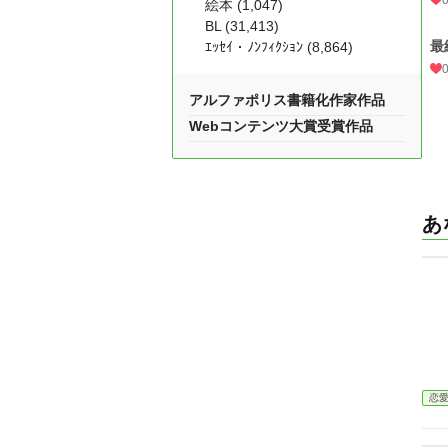
絵本 (1,047)
BL (31,413)
最
ｴｯｾｲ・ﾉﾝﾌｨｸｼｮﾝ (8,864)
アルファポリス書籍化作家作品
Webコンテンツ大賞受賞作品
あ
恋