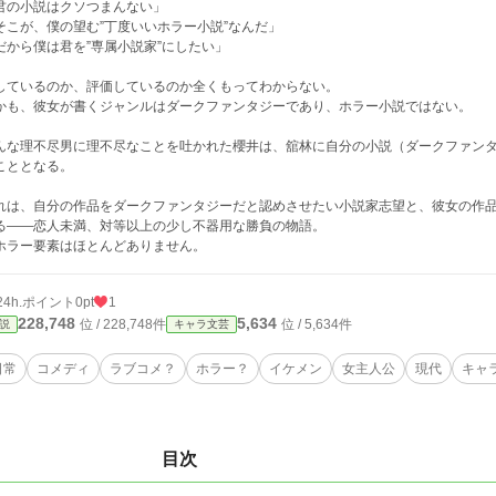
君の小説はクソつまんない」
そこが、僕の望む”丁度いいホラー小説”なんだ」
だから僕は君を”専属小説家”にしたい」
しているのか、評価しているのか全くもってわからない。
かも、彼女が書くジャンルはダークファンタジーであり、ホラー小説ではない。
んな理不尽男に理不尽なことを吐かれた櫻井は、舘林に自分の小説（ダークファン
こととなる。
れは、自分の作品をダークファンタジーだと認めさせたい小説家志望と、彼女の作
る――恋人未満、対等以上の少し不器用な勝負の物語。
ホラー要素はほとんどありません。
24h.ポイント
0pt
1
228,748
5,634
位 / 228,748件
位 / 5,634件
説
キャラ文芸
日常
コメディ
ラブコメ？
ホラー？
イケメン
女主人公
現代
キャ
目次