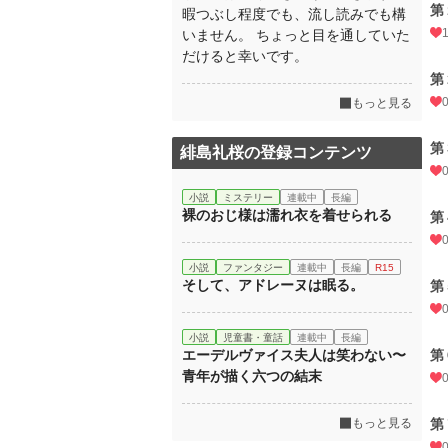
第
暇つぶし程度でも、流し読みでも構
いません。 ちょっと目を通していた
だけると幸いです。
第
もっと見る
第
緋島礼桜の登録コンテンツ
小説
ミステリー
連載中
長編
裸のおじ様は濡れ衣を着せられる
第
小説
ファンタジー
連載中
長編
R15
そして、アドレーヌは眠る。
第
小説
児童書・童話
連載中
長編
エーデルヴァイス夫人は笑わない〜
第
青年が描く六つの結末
もっと見る
第