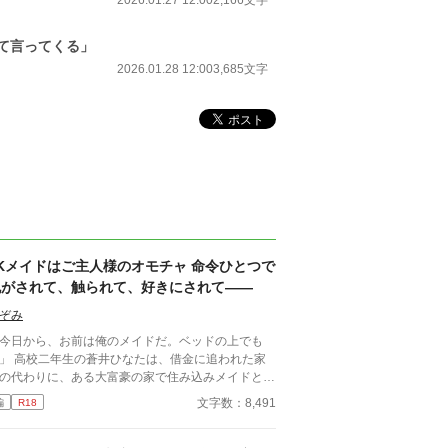
2026.01.27 12:00
2,166文字
て言ってくる」
2026.01.28 12:00
3,685文字
JKメイドはご主人様のオモチャ 命令ひとつで
脱がされて、触られて、好きにされて――
ぞみ
今日から、お前は俺のメイドだ。ベッドの上でも
ひなたは、借金に追われた家
の代わりに、ある大富豪の家で住み込みメイドとし
働くことに。 そこは、まるでおとぎ話に出てきそ
文字数：8,491
編
R18
な大きな洋館。 でも、そこで待っていたのは、同
高校に通うちょっと有名な男の子――完璧だけど性