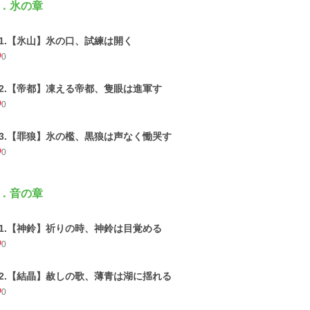
．氷の章
01.【氷山】氷の口、試練は開く
0
02.【帝都】凍える帝都、隻眼は進軍す
0
03.【罪狼】氷の檻、黒狼は声なく慟哭す
0
．音の章
01.【神鈴】祈りの時、神鈴は目覚める
0
02.【結晶】赦しの歌、薄青は湖に揺れる
0