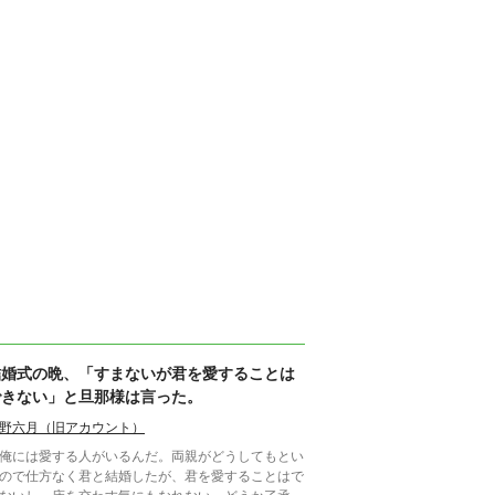
結婚式の晩、「すまないが君を愛することは
できない」と旦那様は言った。
野六月（旧アカウント）
俺には愛する人がいるんだ。両親がどうしてもとい
ので仕方なく君と結婚したが、君を愛することはで