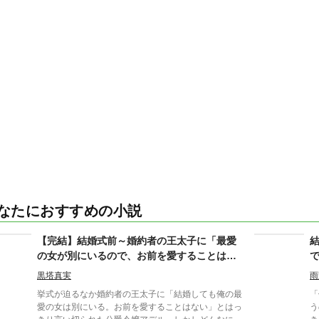
なたにおすすめの小説
【完結】結婚式前～婚約者の王太子に「最愛
の女が別にいるので、お前を愛することはな
い」と言われました～
黒塔真実
雨
挙式が迫るなか婚約者の王太子に「結婚しても俺の最
「
愛の女は別にいる。お前を愛することはない」とはっ
う