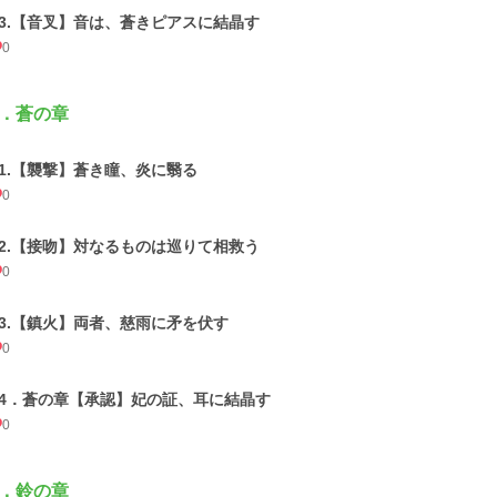
03.【音叉】音は、蒼きピアスに結晶す
0
．蒼の章
01.【襲撃】蒼き瞳、炎に翳る
0
02.【接吻】対なるものは巡りて相救う
0
03.【鎮火】両者、慈雨に矛を伏す
0
04．蒼の章【承認】妃の証、耳に結晶す
0
．鈴の章