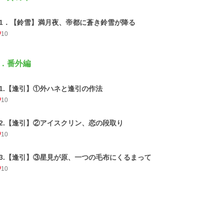
01．【鈴雪】満月夜、帝都に蒼き鈴雪が降る
10
．番外編
01.【逢引】①外ハネと逢引の作法
10
02.【逢引】②アイスクリン、恋の段取り
10
03.【逢引】③星見が原、一つの毛布にくるまって
10