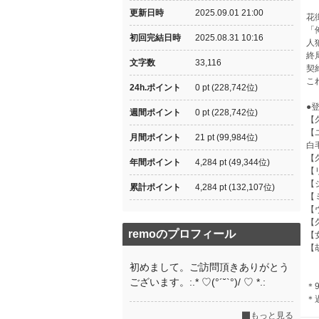
更新日時
2025.09.01 21:00
花
「
初回完結日時
2025.08.31 10:16
人
終
文字数
33,116
契
こ
24h.ポイント
0 pt (228,742位)
●
週間ポイント
0 pt (228,742位)
【
【
月間ポイント
21 pt (99,984位)
白
【
年間ポイント
4,284 pt (49,344位)
【
【
累計ポイント
4,284 pt (132,107位)
【
【
【
remoのプロフィール
【
【
初めまして。ご訪問頂きありがとう
ございます。:.* ♡(°´˘`°)/ ♡ *.:
＊
＊
もっと見る