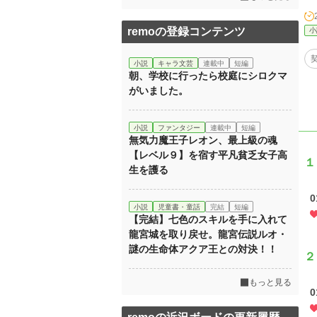
remoの登録コンテンツ
小
小説
キャラ文芸
連載中
短編
朝、学校に行ったら校庭にシロクマ
がいました。
小説
ファンタジー
連載中
短編
無気力魔王子レオン、最上級の魂
【レベル９】を宿す平凡貧乏女子高
１
生を護る
小説
児童書・童話
完結
短編
【完結】七色のスキルを手に入れて
龍宮城を取り戻せ。龍宮伝説ルオ・
謎の生命体アクア王との対決！！
２
もっと見る