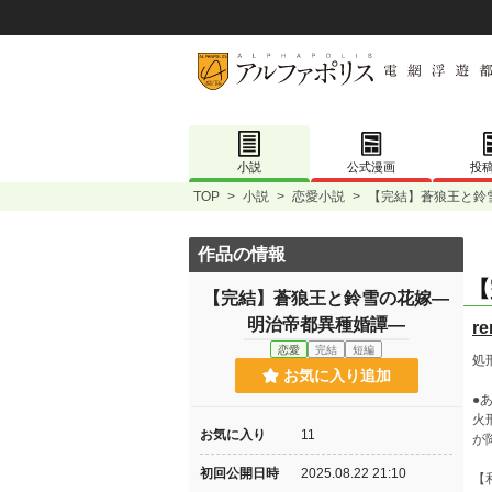
小説
公式漫画
投
TOP
>
小説
>
恋愛小説
>
【完結】蒼狼王と鈴
作品の情報
【
【完結】蒼狼王と鈴雪の花嫁―
明治帝都異種婚譚―
r
恋愛
完結
短編
処
お気に入り追加
●
火
お気に入り
11
が
初回公開日時
2025.08.22 21:10
【