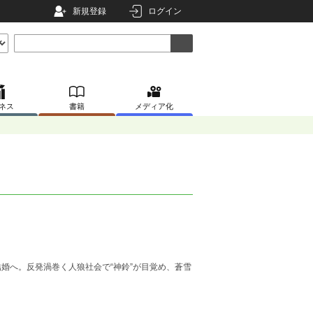
新規登録
ログイン
ネス
書籍
メディア化
婚へ。反発渦巻く人狼社会で“神鈴”が目覚め、蒼雪