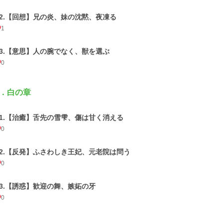
02.【回想】兄の炎、妹の沈黙、夜凍る
1
03.【意思】人の腕でなく、獣を選ぶ
0
．白の章
01.【治癒】舌先の雪雫、傷は甘く消える
0
02.【反発】ふさわしき王妃、元老院は問う
0
03.【誘惑】歓迎の舞、嫉妬の牙
0