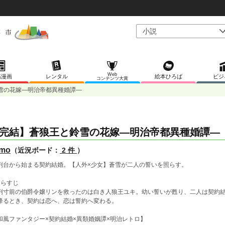
Web
稿漫画
レンタル
絵本ひろば
ビジ
コンテンツ大賞
雪の花嫁―明治帝都異種婚譚―
完結】蒼狼王と鈴雪の花嫁―明治帝都異種婚譚―
emo
（近況ボード：
2 件
）
刑台から始まる契約結婚。【人外×少女】蒼雪が二人の誓いを照らす。
あらすじ
刑寸前の伯爵令嬢リンを救ったのは白き人狼王ユキ。幼い誓いが甦り、二人は契約結
降るとき、契約は恋へ、恋は誓約へ変わる。
和風ファンタジー×契約結婚×異類婚姻譚×明治レトロ】