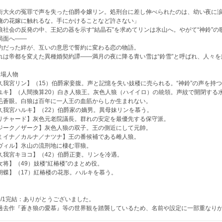
街大火の冤罪で声を失った伯爵令嬢リン。処刑台に差し伸べられたのは、幼い夜に
俺の花嫁に触れるな。手にかけることなど許さない」
狼社会の反発の中、王妃の器を示す“結晶石”を求めてリンは氷山へ。やがて“神鈴”
局面へ――
約だった絆が、互いの意思で誓約に変わる恋の物語。
れは帝都を変えた異種婚契約譚――満月の夜に降る青い雪は“鈴雪”と呼ばれ、人々を
登場人物
久我宮リン】（15）伯爵家妾腹。声と記憶を失い妓楼に売られる。“神鈴”の声を持
ユキ】（人間換算20）白き人狼王。灰色人狼（ハイイロ）の統領。声紋で開閉する水
毛蒼眼。白狼は百年に一人王の血筋からしか生まれない。
久我宮ハルキ】（22）伯爵家の嫡男。異母妹リンを慕う。
リチャード】灰色元老院議長。群れの安定を最優先する保守派。
ジーク／ザーク】灰色人狼の双子。王の側近にして元帥。
ミイナ／カルナ／ナツナ】王の番候補である雌人狼。
ヴィル】氷山の流刑地に棲む罪狼。
久我宮キヨコ】（42）伯爵正妻。リンを冷遇。
女将】（49）妓楼“紅椿楼”のまとめ役。
胡蝶】（17）紅椿楼の花形。ハルキを慕う。
9/1完結：ありがとうございました。
過去作『蒼き狼の愛慕』等の世界観を踏襲しているため、名前や設定に一部重なり