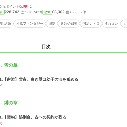
24h.ポイント
0pt
41
228,742
66,362
位 / 228,742件
位 / 66,362件
説
恋愛
契約結婚
和風ファンタジー
溺愛
異類婚姻譚
明治レトロ
すれ違い
人
目次
．雪の章
01.【邂逅】雪夜、白き獣は幼子の涙を舐める
0
．緋の章
01.【契約】処刑台、古への契約が甦る
0