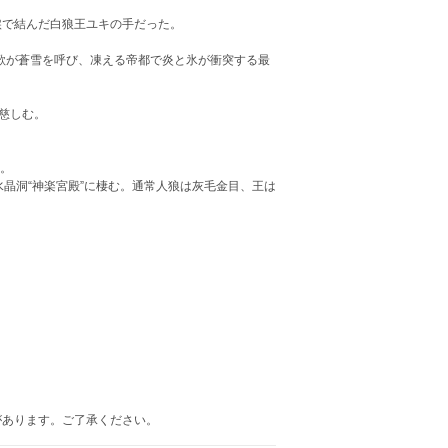
涙で結んだ白狼王ユキの手だった。
の歌が蒼雪を呼び、凍える帝都で炎と氷が衝突する最
慈しむ。
つ。
晶洞“神楽宮殿”に棲む。通常人狼は灰毛金目、王は
があります。ご了承ください。