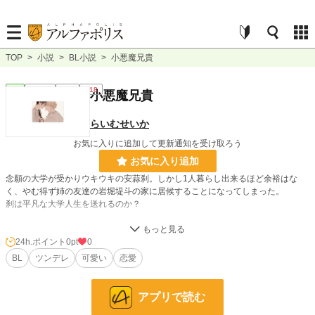
TOP
>
小説
>
BL小説
>
小悪魔兄貴
BL
連載中
長編
R18
小悪魔兄貴
らいむせいか
お気に入りに追加して更新通知を受け取ろう
お気に入り追加
念願の大学が受かりウキウキの安蒜刹。しかし1人暮らし出来るほど余裕はな
く、やむ得ず姉の友達の岩堀堤斗の家に居候することになってしまった。
刹は平凡な大学人生を送れるのか？
安蒜刹(あびるせつ)19歳
押しに弱いが、言いたいことははっきり言う性格。顔が中世的なせいで、男の人
24h.ポイント
0pt
0
に言い寄られていた過去がある
BL
ツンデレ
可愛い
恋愛
岩堀堤斗(いわほりていと)23歳
刹の姉の雅と友達。刹の通う大学から近い為、居候する事を許した優しいイケメ
アプリで読む
ンお兄さん。だが少し小悪魔な所も…