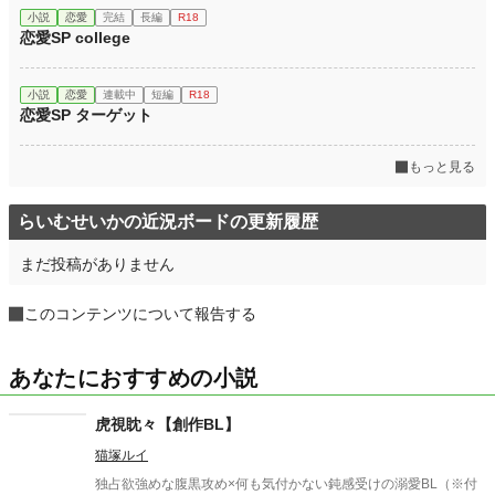
小説
恋愛
完結
長編
R18
恋愛SP college
小説
恋愛
連載中
短編
R18
恋愛SP ターゲット
もっと見る
らいむせいかの近況ボードの更新履歴
まだ投稿がありません
このコンテンツについて報告する
あなたにおすすめの小説
虎視眈々【創作BL】
猫塚ルイ
独占欲強めな腹黒攻め×何も気付かない鈍感受けの溺愛BL（※付