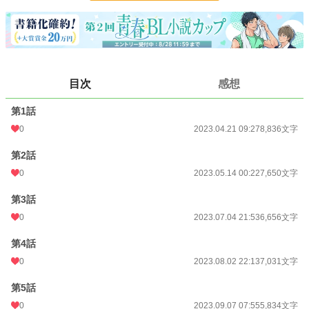
安蒜雅(あびるみやび)23歳
刹の姉。ズバズバ物事を言う姉御肌。容姿端麗だが、いまだにフリー。実家暮ら
しのOL。弟の刹が大好きなブラコン
長谷川周(はせがわいたる)19歳
刹の大学で初めてできた友達。眼鏡がよく似合う、美少年。黙ってると頭良さそ
目次
感想
うに見えるが、冗談を良く口にする軽い性格。
第1話
小説
228,613 位 / 228,613 件
0
2023.04.21 09:27
8,836文字
BL
31,391 位 / 31,391 件
第2話
お気に入り
10
0
2023.05.14 00:22
7,650文字
24h.ポイント
0 pt
第3話
文字数
48,892
0
2023.07.04 21:53
6,656文字
更新日時
2025.05.07 13:39
第4話
0
2023.08.02 22:13
7,031文字
初回公開日時
2023.04.21 09:27
第5話
週間ポイント
0 pt (228,613 位)
0
2023.09.07 07:55
5,834文字