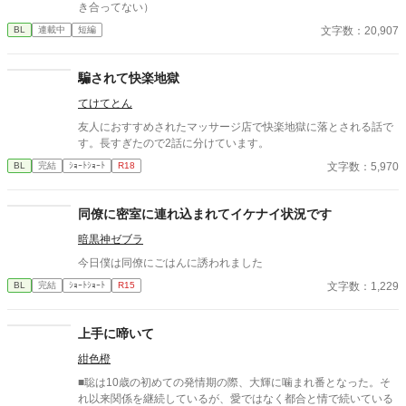
き合ってない）
文字数：20,907
BL
連載中
短編
騙されて快楽地獄
てけてとん
友人におすすめされたマッサージ店で快楽地獄に落とされる話で
す。長すぎたので2話に分けています。
文字数：5,970
BL
完結
ｼｮｰﾄｼｮｰﾄ
R18
同僚に密室に連れ込まれてイケナイ状況です
暗黒神ゼブラ
今日僕は同僚にごはんに誘われました
文字数：1,229
BL
完結
ｼｮｰﾄｼｮｰﾄ
R15
上手に啼いて
紺色橙
■聡は10歳の初めての発情期の際、大輝に噛まれ番となった。そ
れ以来関係を継続しているが、愛ではなく都合と情で続いている