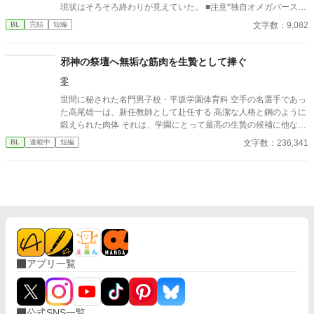
現状はそろそろ終わりが見えていた。 ■注意*独自オメガバース設
定。■『それは愛か本能か』と同じ世界設定です。関係は一切な
文字数：9,082
BL
完結
短編
し。
邪神の祭壇へ無垢な筋肉を生贄として捧ぐ
零
世間に秘された名門男子校・平坂学園体育科 空手の名選手であっ
た高尾雄一は、新任教師として赴任する 高潔な人格と鋼のように
鍛えられた肉体 それは、学園にとって最高の生贄の候補に他なら
なかった 至高の筋肉を持つ、精神を削られ意志をなくした青年を
文字数：236,341
BL
連載中
短編
太古の神に捧げるため、“水”、“風”、“土”の信奉者達が暗躍する 意
志をなくし筋肉の操り人形と化した“デク” 消える教師 山奥の男子
校で繰り広げられるダークファンタジー
アプリ一覧
公式SNS一覧