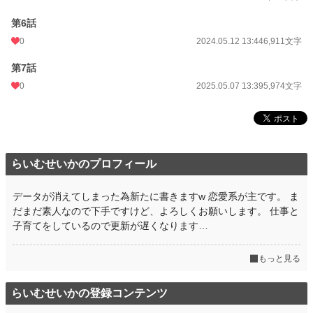
月間ポイント
14 pt (108,258 位)
第6話
年間ポイント
217 pt (123,802 位)
0
2024.05.12 13:44
6,911文字
累計ポイント
7,594 pt (108,119 位)
第7話
0
2025.05.07 13:39
5,974文字
らいむせいかのプロフィール
データが消えてしまった為新たに書きますw 恋愛系が主です。 ま
だまだ素人なので下手ですけど、よろしくお願いします。 仕事と
子育てをしているので更新が遅くなります…
もっと見る
らいむせいかの登録コンテンツ