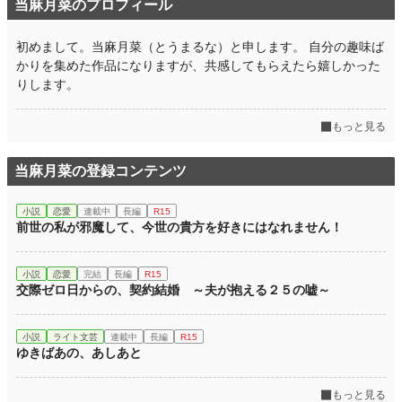
当麻月菜のプロフィール
初めまして。当麻月菜（とうまるな）と申します。 自分の趣味ば
かりを集めた作品になりますが、共感してもらえたら嬉しかった
りします。
もっと見る
当麻月菜の登録コンテンツ
小説
恋愛
連載中
長編
R15
前世の私が邪魔して、今世の貴方を好きにはなれません！
小説
恋愛
完結
長編
R15
交際ゼロ日からの、契約結婚 ～夫が抱える２５の嘘～
小説
ライト文芸
連載中
長編
R15
ゆきばあの、あしあと
もっと見る