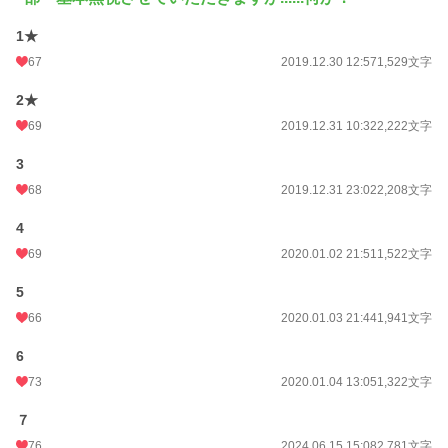
お気に入り
3,071
1★
24h.ポイント
35 pt
67
2019.12.30 12:57
1,529文字
文字数
285,042
2★
更新日時
2025.07.21 10:35
69
2019.12.31 10:32
2,222文字
初回公開日時
2019.12.28 14:12
3
週間ポイント
344 pt (18,461 位)
68
2019.12.31 23:02
2,208文字
月間ポイント
1,633 pt (18,013 位)
4
年間ポイント
30,727 pt (14,888 位)
69
2020.01.02 21:51
1,522文字
累計ポイント
3,723,895 pt (1,201 位)
5
66
2020.01.03 21:44
1,941文字
6
73
2020.01.04 13:05
1,322文字
７
76
2024.06.15 15:08
2,781文字