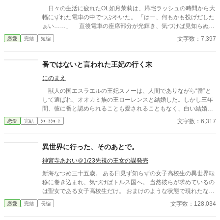
日々の生活に疲れたOL如月茉莉は、帰宅ラッシュの時間から大
幅にずれた電車の中でつぶやいた。 「はー、何もかも投げだした
ぁい……」 直後電車の座席部分が光輝き、気づけば見知らぬ異
世界に聖女として召喚されていた。 十六歳の王子と結婚？未成
文字数：7,397
恋愛
完結
短編
年淫行罪というものがありまして。 王様の側妃？三十年間一夫
一妻の国で生きてきたので、それもちょっと……。 聖女の後ろ
盾となる大義名分が欲しい王家と、王家の一員になるのは荷が勝
番ではないと言われた王妃の行く末
ちすぎるので遠慮したい茉莉。 そんな中、王弟陛下が名案と言
にのまえ
わんばかりに声をあげた。 「では、私の愛人はいかがでしょう」
獣人の国エスラエルの王妃スノーは、人間でありながら“番”と
して選ばれ、オオカミ族の王ローレンスと結婚した。しかし三年
間、彼に番と認められることも愛されることもなく、白い結婚の
まま冷遇され続ける。 それでも王妃として国に尽くしてきたス
文字数：6,317
恋愛
完結
ｼｮｰﾄｼｮｰﾄ
ノーだったが、ある日、ローレンスが別の令嬢レイアーを懐妊さ
せ、側妃として迎えると知る。ついに心が折れたスノーは離縁を
決意し、国を去ろうとする。 しかしその道中、レイアー嬢の実
異世界に行った、そのあとで。
家の襲撃に遭い、スノーは命を落とす寸前、自身の命と引き換え
神宮寺あおい＠1/23先視の王女の謀発売
に広域回復魔法で多くの命を救う。 これでスノーの、人生は終
わりのはずだった。 だが次に目を覚ますと、スノーは三年前の
新海なつめ三十五歳。 ある日見ず知らずの女子高校生の異世界転
結婚式当日に戻っていた。何度死んでも、何度拒絶しても、結婚
移に巻き込まれ、気づけばトルス国へ。 当然彼らが求めているの
式の誓いの瞬間へと戻される。 番から逃れようと、スノーは何
は聖女である女子高校生だけ。 おまけのような状態で現れたなつ
度も死を選ぶが――。
めに対しての扱いは散々な中、宰相の協力によって職と居場所を
文字数：128,034
恋愛
完結
長編
手に入れる。 いたって普通に過ごしていたら、いつのまにか聖女
である女子高校生だけでなく王太子や高位貴族の子息たちがこぞ