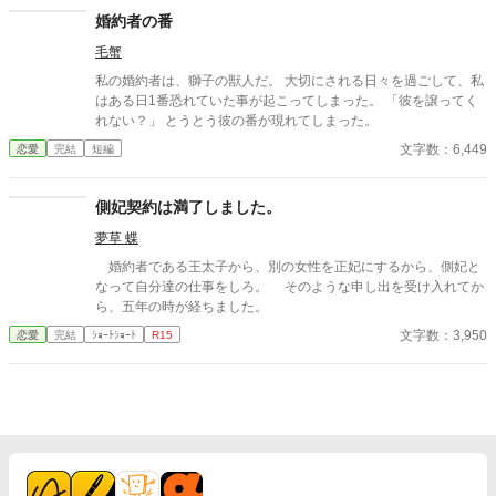
って悩み相談をしにくるように。 『私はカウンセラーでも保健室
婚約者の番
の先生でもありません！』 そう思いつつも生来のお人好しの性格
毛蟹
からみんなの悩みごとの相談にのっているうちに、いつの間にか
年下の美丈夫に好かれるようになる。 そして、気づけば異世界で
私の婚約者は、獅子の獣人だ。 大切にされる日々を過ごして、私
求婚されるという本人大混乱の事態に！
はある日1番恐れていた事が起こってしまった。 「彼を譲ってく
れない？」 とうとう彼の番が現れてしまった。
文字数：6,449
恋愛
完結
短編
側妃契約は満了しました。
夢草 蝶
婚約者である王太子から、別の女性を正妃にするから、側妃と
なって自分達の仕事をしろ。 そのような申し出を受け入れてか
ら、五年の時が経ちました。
文字数：3,950
恋愛
完結
ｼｮｰﾄｼｮｰﾄ
R15