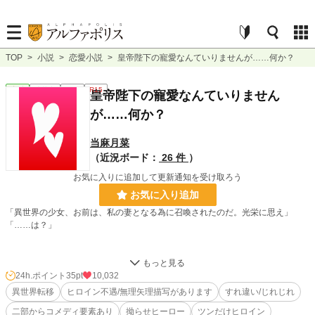
TOP
>
小説
>
恋愛小説
>
皇帝陛下の寵愛なんていりませんが……何か？
恋愛
連載中
長編
R15
皇帝陛下の寵愛なんていりません
が……何か？
当麻月菜
（近況ボード：
26 件
）
お気に入りに追加して更新通知を受け取ろう
お気に入り追加
「異世界の少女、お前は、私の妻となる為に召喚されたのだ。光栄に思え」
「……は？」
下校途中、いつもより１本早い電車に飛び乗ろうとした瞬間、結月佳蓮（ゆづ
き かれん）はなぜかわからないけれど、異世界に召喚されてしまった。
24h.ポイント
35pt
10,032
異世界転移
ヒロイン不遇/無理矢理描写があります
すれ違い/じれじれ
しかも突然異世界へ召喚された佳蓮に待っていたのは、皇帝陛下アルビスから
二部からコメディ要素あり
拗らせヒーロー
ツンだけヒロイン
の意味不明な宣言で。