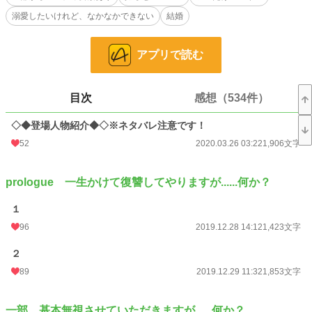
溺愛したいけれど、なかなかできない
結婚
戸惑うばかりの佳蓮だったけれど、月日が経つうちにアルビスの深い愛を知
り、それを受け入れる。そして日本から遙か遠い異世界で幸せいっぱいに暮ら
す……わけもなかった。
アプリで読む
「ちょっ、いや待って、皇帝陛下の寵愛なんていりません。とにかく私を元の世
界に戻してよ！！」
目次
感想（534件）
何が何でも元の世界に戻りたい佳蓮は、必死にアルビスにお願いする。けれど
も、無下に却下されてしまい……。
◇◆登場人物紹介◆◇※ネタバレ注意です！
52
2020.03.26 03:22
1,906文字
これは佳蓮を溺愛したくて、したくて、たまらない拗らせ皇帝陛下と、強制召
喚ですっかりやさぐれてしまった元ＪＫのすれ違いばかりの恋（？）物語です。
prologue 一生かけて復讐してやりますが......何か？
※話数の後に【★】が付くのは、主人公以外の視点のお話になります。
１
※他のサイトにも重複投稿しています。
※１部は残酷な展開のオンパレードなので、そういうのが苦手な方は２部から読
96
2019.12.28 14:12
1,423文字
むのをおすすめさせていただきます。
２
小説
20,255 位 / 228,850 件
89
2019.12.29 11:32
1,853文字
恋愛
8,751 位 / 66,375 件
一部 基本無視させていただきますが......何か？