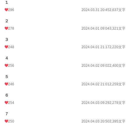
24h.ポイント
35 pt
１
296
2024.03.31 20:45
2,637文字
文字数
117,144
２
更新日時
2026.05.02 23:13
278
2024.04.01 09:04
3,321文字
初回公開日時
2024.03.31 09:07
３
週間ポイント
273 pt (21,047 位)
248
2024.04.01 21:17
2,220文字
月間ポイント
1,704 pt (17,575 位)
４
年間ポイント
49,590 pt (10,489 位)
256
2024.04.02 09:02
2,400文字
累計ポイント
463,025 pt (11,101 位)
５
246
2024.04.02 21:01
2,259文字
６
254
2024.04.03 09:29
2,278文字
７
250
2024.04.03 20:50
2,395文字