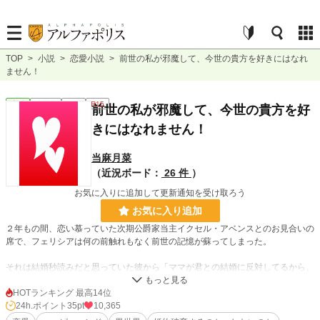
TOP
>
小説
>
恋愛小説
>
前世の私が邪魔して、今世の貴方を好きにはなれ
ません！
恋愛
連載中
長編
R15
前世の私が邪魔して、今世の貴方を好
きにはなれません！
当麻月菜
（近況ボード：
26 件
）
お気に入りに追加して更新通知を受け取ろう
お気に入り追加
２年もの間、恋い慕っていた次期公爵家当主イクセル・アベンスとのお見合いの
席で、フェリシアは何の前触れもなく前世の記憶が蘇ってしまった。
それは結婚秒読みだと思っていた彼から「ママが君との結婚に反対してるから、
結婚は普通に無理」という信じられない内容で。その後、ショックのあまり外に
飛び出し──前世の自分は事故死した。
HOTランキング 最高14位
24h.ポイント
35pt
10,365
あまりにクソすぎる前世の自分の末路に愕然としたフェリシアの視界に飛び込ん