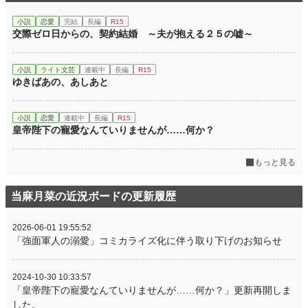
小説
恋愛
完結
長編
R15
交際ゼロ日からの、契約結婚 ～夫が抱える２５の嘘～
小説
ライト文芸
連載中
長編
R15
ゆきばあの、あしあと
小説
恋愛
連載中
長編
R15
皇帝陛下の寵愛なんていりませんが……何か？
もっと見る
当麻月菜の近況ボードの更新履歴
2026-06-01 19:55:52
「強面軍人の溺愛」コミカライズ化に伴う取り下げのお知らせ
2024-10-30 10:33:57
「皇帝陛下の寵愛なんていりませんが……何か？」更新再開しま
した。