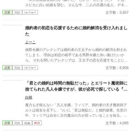
スピカに白い結婚を望む。 そんな中、二人の共通の友人、デネが
訪ねてきたことで、意外な事実が判明する――。 ＊カクヨム（修
文字数：3,607
恋愛
完結
ｼｮｰﾄｼｮｰﾄ
正前）にも投稿しています。小説家になろうにも投稿予定です。
婚約者の初恋を応援するために婚約解消を受け入れまし
た
よーこ
侯爵令嬢のアレクシアは婚約者の王太子から婚約の解消を頼まれ
てしまう。 理由は初恋の相手である男爵令嬢と添い遂げたいか
ら。 それを聞いたアレクシアは、王太子の恋を応援することに。
さて、王太子の初恋は実るのかどうなのか。
文字数：6,906
恋愛
完結
ｼｮｰﾄｼｮｰﾄ
「君との婚約は時間の無駄だった」とエリート魔術師に
捨てられた凡人令嬢ですが、彼が必死で探している『古
代魔法の唯一の使い手』って、どうやら私
白桃
魔力も才能もない「凡人令嬢」フィリア。婚約者の天才魔術師ア
ルトは彼女を見下し、ついに「君は無駄だ」と婚約破棄。失意の
中、フィリアは自分に古代魔法の力が宿っていることを知る。時
を同じくして、アルトは国を救う鍵となる古代魔法の使い手が、
文字数：4,095
恋愛
完結
短編
R15
自分が捨てたフィリアだったと気づき後悔に苛まれる。「彼女を