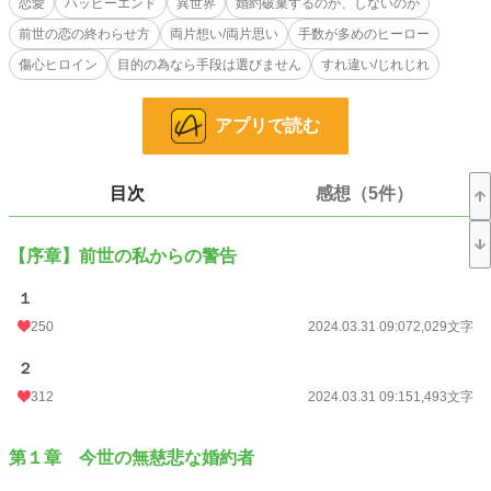
恋愛
ハッピーエンド
異世界
婚約破棄するのか、しないのか
できたのは、息子のお見合いを見守るイクセルのママの姿だった。
前世の恋の終わらせ方
両片想い/両片思い
手数が多めのヒーロー
「イクセル様、この話なかったことにしてください」
傷心ヒロイン
目的の為なら手段は選びません
すれ違い/じれじれ
前世と同じ轍を踏みたくないフェリシアは、お見合いを投げ出し別荘に引きこも
る。
アプリで読む
しかし別荘を訪ねてきたイクセルは、マザコンではないと訴え、フェリシアに期
間限定の婚約者にならないかと提案する。
目次
感想（5件）
半ば脅され期間限定の婚約者になったイクセルには、何やら秘密を抱えているよ
うで──
【序章】前世の私からの警告
前世の自分と向き合い今世を歩みだす箱入り令嬢と、長すぎる片思いのせいでヤ
ンデレ化しつつある拗らせ令息の、避暑地で織りなすひと夏の恋のお話。
１
250
2024.03.31 09:07
2,029文字
※他のサイトにも重複投稿しています。
２
小説
20,908 位 / 228,955 件
312
2024.03.31 09:15
1,493文字
恋愛
9,131 位 / 66,405 件
第１章 今世の無慈悲な婚約者
お気に入り
1,127