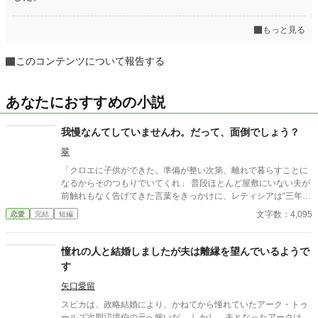
もっと見る
このコンテンツについて報告する
あなたにおすすめの小説
我慢なんてしていませんわ。だって、面倒でしょう？
翠
「クロエに子供ができた。準備が整い次第、離れで暮らすことに
なるからそのつもりでいてくれ」 普段ほとんど屋敷にいない夫が
前触れもなく告げてきた言葉をきっかけに、レティシアは“三年
間”の契約を終わらせることにした。 赤の他人を屋敷に迎えるこ
文字数：4,095
恋愛
完結
短編
とはしない。 不要なものに感情を砕く理由などない。 「だって、
面倒でしょう？」 不誠実な夫も、無意味な結婚も、 この際すべて
切り捨ててしまいましょう。
憧れの人と結婚しましたが夫は離縁を望んでいるようで
す
矢口愛留
スピカは、政略結婚により、かねてから憧れていたアーク・トゥ
ールズ次期辺境伯の元へ嫁いだ。 しかし、夫となったアークは、