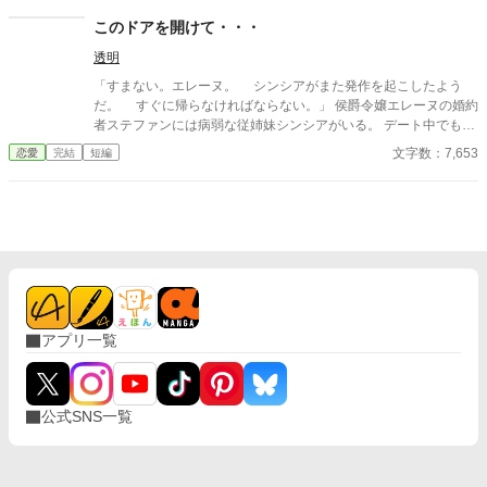
見つけ出さねば…！」必死でフィリアを探す元婚約者。果たして
彼は、彼女に許されるのか？
このドアを開けて・・・
透明
「すまない。エレーヌ。 シンシアがまた発作を起こしたよう
だ。 すぐに帰らなければならない。」 侯爵令嬢エレーヌの婚約
者ステファンには病弱な従姉妹シンシアがいる。 デート中でもシ
ンシアからメッセージが来るとステファンはシンシアのもとに行
文字数：7,653
恋愛
完結
短編
ってしまう。 不安になるエレーヌだがシンシアには秘密があっ
て・・・
アプリ一覧
公式SNS一覧