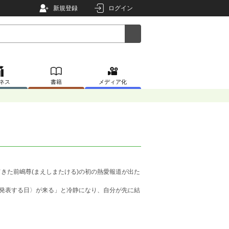
新規登録
ログイン
ネス
書籍
メディア化
てきた前嶋尊(まえしまたける)の初の熱愛報道が出た
発表する日〉が来る」と冷静になり、自分が先に結