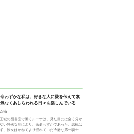
余命わずかな私は、好きな人に愛を伝えて素
っ気なくあしらわれる日々を楽しんでいる
ム猫
城の図書室で働くルーナは、見た目には全く分か
ない特殊な病により、余命わずかであった。悲観は
ず、彼女はかねてより憧れていた冷徹な第一騎士団