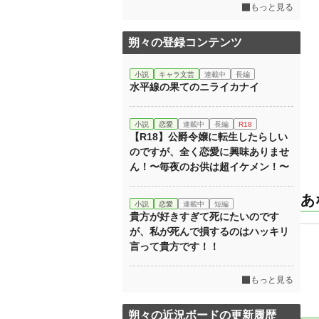
もっと見る
朔々の登録コンテンツ
小説
キャラ文芸
連載中
長編
水平線の果てのニライカナイ
小説
恋愛
連載中
長編
R18
【R18】公爵令嬢に転生したらしい
のですが、全く恋愛に興味ありませ
ん！〜毎夜のお供は超イケメン！〜
あ
小説
恋愛
連載中
短編
貴方が好きすぎて死にたいのです
が、私が死んで損するのはハッキリ
言って貴方です！！
もっと見る
朔々の近況ボードの更新履歴