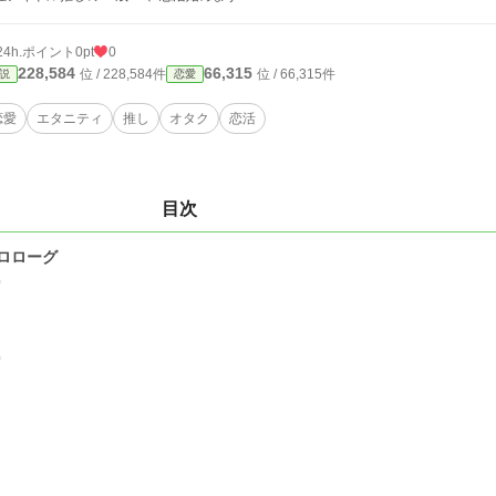
24h.ポイント
0pt
0
228,584
66,315
位 / 228,584件
位 / 66,315件
説
恋愛
恋愛
エタニティ
推し
オタク
恋活
目次
ロローグ
0
0