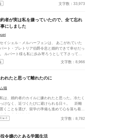
アシェンに毎日愛を告白し、彼の困惑した反応を見
文字数：33,973
編
ことを最後の人生の楽しみとする。アシェンは一貫
てそっけない態度を取り続けるが、ルーナのひたむ
な告白は、彼の無関心だった心に少しずつ波紋を広
婚約者が実は私を嫌っていたので、全て忘れ
た。 ※『小説家になろう』様『カクヨム』
る事にしました
にも同じ作品を投稿しています ※全十七話で完結
予定でしたが、勝手ながら二話ほど追加させていた
uei
きます。公開は同時に行うので、完結予定日は変わ
セイシェル・メルハーフェンは、 あこがれていた
ません。本編は十五話まで、その後は番外編になり
パート・プレトリア伯爵令息と婚約できて幸せだっ
す。
歩み寄ろうとして下さってい
。 けれど私は聞いてしまった。ルパート様の本音
文字数：8,966
編
』 『彼女といると疲れる』
はルパート様に嫌われていたの？ 本当は厭わしく
いたの？ だから私は決めました。 あなたを忘
嫌われたと思って離れたのに
… ※この作品は、他投稿サイトにも公開し
います。
ム猫
は、婚約者のカイルに嫌われたと思った。冷たく
っけなく、近づくたびに避けられる日々。 距離
置くことを選び、留学の準備も進めて心を落ち着か
ようとするけれど——。
文字数：8,782
ﾄｼｮｰﾄ
悪役令嬢のとある学園生活