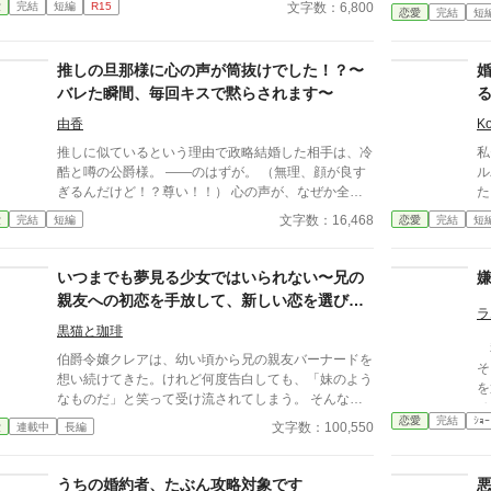
長
文字数：6,800
愛
完結
短編
R15
は断罪を回避するため、リュカとの婚約を円満に解消
恋愛
完結
短
る
しようとするが――。 ※ エブリスタに習作として掲
し
載したものを改稿した作品です。 ※ 小説家になろう
き
推しの旦那様に心の声が筒抜けでした！？〜
にも掲載しています。
げていっ
バレた瞬間、毎回キスで黙らされます〜
様
の
由香
Ko
だ
推しに似ているという理由で政略結婚した相手は、冷
私
り
酷と噂の公爵様。 ――のはずが。 （無理、顔が良す
ル
ま
ぎるんだけど！？尊い！！） 心の声が、なぜか全部
た。 ルパート様も私に
本人に聞こえていた。 必死に取り繕うも時すでに遅
る
文字数：16,468
愛
完結
短編
恋愛
完結
短
し。 暴走する脳内実況を止めるたび、旦那様はなぜ
を。 『我慢するしかない
か――キスしてくる。 「黙らせるのにちょうどい
私
い」 いや全然よくないです！！むしろ悪化してま
思って
いつまでも夢見る少女ではいられない〜兄の
す！！ 無表情公爵様 × 心の声だだ漏れ令嬢 甘くて騒
れようと
親友への初恋を手放して、新しい恋を選びま
がしい新婚生活、開幕。
て
ラ
す〜
黒猫と珈琲
私
伯爵令嬢クレアは、幼い頃から兄の親友バーナードを
そ
想い続けてきた。けれど何度告白しても、「妹のよう
を
なものだ」と笑って受け流されてしまう。 そんな
せ
夏、王都から訪れた侯爵令息フランシスは、クレアを
恋愛
完結
ｼｮｰ
文字数：100,550
愛
連載中
長編
一人の女性として見つめ、趣味で描いていた図案の才
能まで認めてくれた。 初めて、自分の夢を応援して
くれる人。 初めて、少女ではなく一人の女性として
うちの婚約者、たぶん攻略対象です