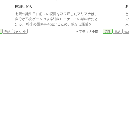
見てくれる人。 長い初恋を手放し、新しい恋と未来
白瀬しおん
あ
を選ぶまでの、ひと夏の成長物語。 ※全15話・予約
投稿済み。毎日2話更新です。
七歳の誕生日に前世の記憶を取り戻したアリアナは、
と
自分が乙女ゲームの攻略対象レイナルトの婚約者だと
で
知る。 将来の面倒事を避けるため、彼から距離を置
人
こうと決意するアリアナ。しかし、中庭でも図書館で
私
文字数：2,445
愛
完結
ｼｮｰﾄｼｮｰﾄ
恋愛
完結
短
も購買でも、なぜか行く先々でレイナルトと遭遇して
る
しまう。 避けているはずなのに近づいてくる婚約
に
者。そんな彼には、アリアナを追いかける理由がある
ん
ようで――。