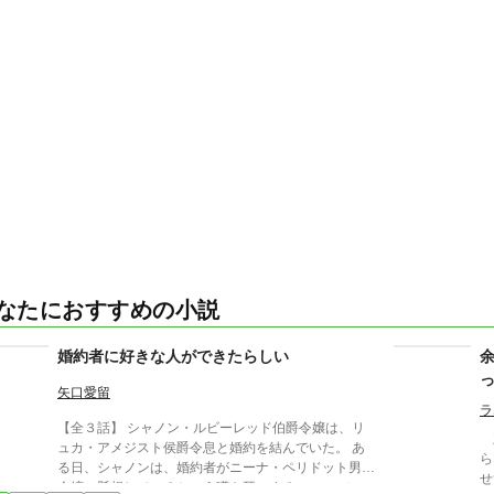
なたにおすすめの小説
婚約者に好きな人ができたらしい
矢口愛留
ラ
【全３話】 シャノン・ルビーレッド伯爵令嬢は、リ
王
ュカ・アメジスト侯爵令息と婚約を結んでいた。 あ
ら
る日、シャノンは、婚約者がニーナ・ペリドット男爵
せ
令嬢に懸想しているという噂を耳にする。 シャノン