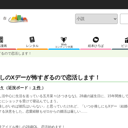
Web
稿漫画
レンタル
絵本ひろば
ビジ
コンテンツ大賞
ぎるので恋活します！
しのXデーが怖すぎるので恋活します！
々
（近況ボード：
3 件
）
し活中心に生活を送っている五月菜々(さつきなな)。28歳の誕生日に、15年間推し
とにショックを受けて寝込んでしまう。
推しがいれば彼氏はいらない」と思っていたけれど、「いつか推しにもXデー〈結婚
する決意をした。恋愛経験もゼロからの婚活は厳しい……
性アイドル推しの28歳OL、恋活始めます！