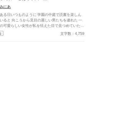
みにあ
ある日いつものように 学園の中庭で読書を楽しん
いると 向こうから見目の麗しい男たちを連れた 一
の可愛らしい女性が私を怯えた目で見つめていた。
はそっと本を閉じると彼女はニヤリと笑みを浮かべ
文字数：4,759
編
と私の方へ近づいてくる……。 ヤンデレ王子×溺愛
ホラーを混ぜてみました。 短編ですので気軽に読
でみてください。