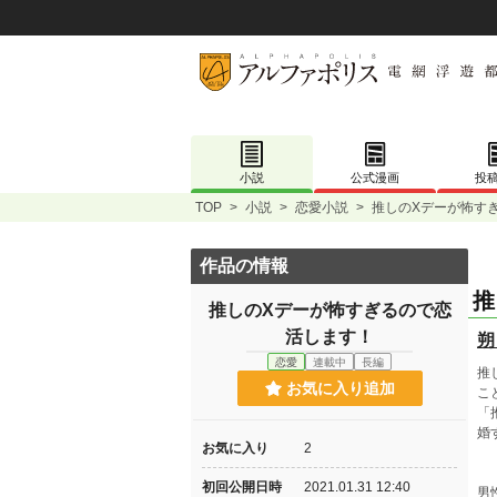
小説
公式漫画
投
TOP
>
小説
>
恋愛小説
>
推しのXデーが怖す
作品の情報
推
推しのXデーが怖すぎるので恋
活します！
朔
恋愛
連載中
長編
推
お気に入り追加
こ
「
婚
お気に入り
2
初回公開日時
2021.01.31 12:40
男