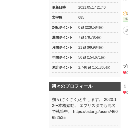
更新日時
2021.05.17 21:40
文字数
685
小
24h.ポイント
0 pt (228,584位)
週間ポイント
7 pt (78,785位)
月間ポイント
21 pt (99,984位)
年間ポイント
56 pt (154,671位)
プ
累計ポイント
2,746 pt (151,365位)
朔々のプロフィール
１
朔々(さくさく)と申します。 2020.1
2〜本格始動。 エブリスタでも同名
で執筆中。 https://estar.jp/users/460
682535