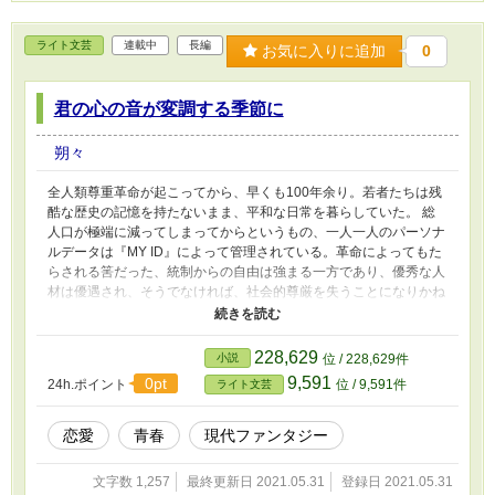
ライト文芸
連載中
長編
お気に入りに追加
0
君の心の音が変調する季節に
朔々
全人類尊重革命が起こってから、早くも100年余り。若者たちは残
酷な歴史の記憶を持たないまま、平和な日常を暮らしていた。 総
人口が極端に減ってしまってからというもの、一人一人のパーソナ
ルデータは『MY ID』によって管理されている。革命によってもた
らされる筈だった、統制からの自由は強まる一方であり、優秀な人
材は優遇され、そうでなければ、社会的尊厳を失うことになりかね
ない。 道成一也(みちなりいちや)は家族同然に育った一ノ宮しずく
(いちのみやしずく)と共に都立若年層育成機関の高等部に進学し
た。 ※現代から遥か未来のお話。全てフィクションです。
228,629
小説
位 / 228,629件
9,591
0pt
24h.ポイント
位 / 9,591件
ライト文芸
恋愛
青春
現代ファンタジー
文字数 1,257
最終更新日 2021.05.31
登録日 2021.05.31