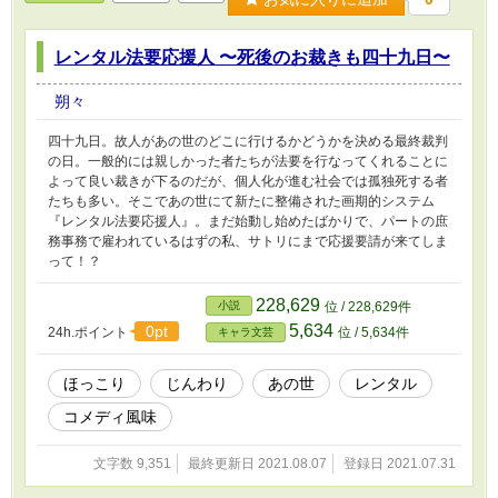
レンタル法要応援人 〜死後のお裁きも四十九日〜
朔々
四十九日。故人があの世のどこに行けるかどうかを決める最終裁判
の日。一般的には親しかった者たちが法要を行なってくれることに
よって良い裁きが下るのだが、個人化が進む社会では孤独死する者
たちも多い。そこであの世にて新たに整備された画期的システム
『レンタル法要応援人』。まだ始動し始めたばかりで、パートの庶
務事務で雇われているはずの私、サトリにまで応援要請が来てしま
って！？
228,629
小説
位 / 228,629件
5,634
0pt
24h.ポイント
位 / 5,634件
キャラ文芸
ほっこり
じんわり
あの世
レンタル
コメディ風味
文字数 9,351
最終更新日 2021.08.07
登録日 2021.07.31