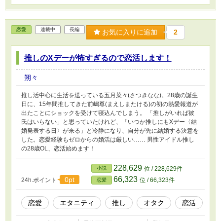
恋愛
連載中
長編
お気に入りに追加
2
推しのXデーが怖すぎるので恋活します！
朔々
推し活中心に生活を送っている五月菜々(さつきなな)。28歳の誕生
日に、15年間推してきた前嶋尊(まえしまたける)の初の熱愛報道が
出たことにショックを受けて寝込んでしまう。 「推しがいれば彼
氏はいらない」と思っていたけれど、「いつか推しにもXデー〈結
婚発表する日〉が来る」と冷静になり、自分が先に結婚する決意を
した。恋愛経験もゼロからの婚活は厳しい…… 男性アイドル推し
の28歳OL、恋活始めます！
228,629
小説
位 / 228,629件
66,323
0pt
24h.ポイント
位 / 66,323件
恋愛
恋愛
エタニティ
推し
オタク
恋活