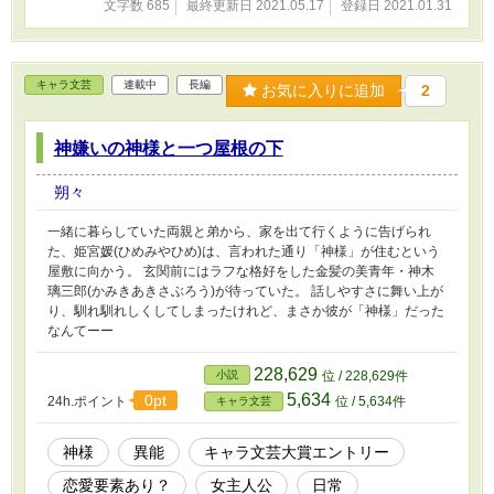
文字数 685
最終更新日 2021.05.17
登録日 2021.01.31
キャラ文芸
連載中
長編
お気に入りに追加
2
神嫌いの神様と一つ屋根の下
朔々
一緒に暮らしていた両親と弟から、家を出て行くように告げられ
た、姫宮媛(ひめみやひめ)は、言われた通り「神様」が住むという
屋敷に向かう。 玄関前にはラフな格好をした金髪の美青年・神木
璃三郎(かみきあきさぶろう)が待っていた。 話しやすさに舞い上が
り、馴れ馴れしくしてしまったけれど、まさか彼が「神様」だった
なんてーー
228,629
小説
位 / 228,629件
5,634
0pt
24h.ポイント
位 / 5,634件
キャラ文芸
神様
異能
キャラ文芸大賞エントリー
恋愛要素あり？
女主人公
日常