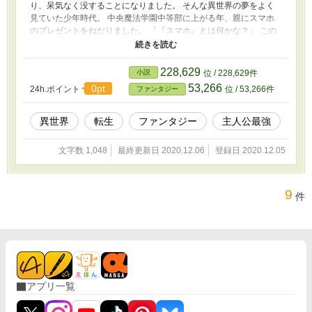
り、呆気なく没することになりました。 そんな異世界の夢をよく
見ていた少年時代。 中央魔法学園中等部に上がる年、親にスマホ
のプレゼントをねだりました。 「『スマホ』とは何かな？」 この
世はスマートフォンが無い！！！ スマホってそもそもなんだっ
け！？！ そうだ！！思い出した！！ 12歳、レジナルド少年。前世
の記憶が蘇り、異世界転生者であることが判明！！ スマホはおろ
228,629
小説
位 / 228,629件
かネット環境が無い！新幹線も飛行機も無ければ、蒸気機関車です
53,266
0pt
24h.ポイント
位 / 53,266件
ファンタジー
ら無い！ みんな、魔法に頼りすぎじゃない？ 不便極まりない世界
を文明化してみせる！
異世界
転生
ファンタジー
主人公最強
文字数 1,048
最終更新日 2020.12.06
登録日 2020.12.05
9
件
アプリ一覧