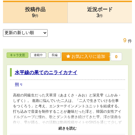
投稿作品
近況ボード
9
3
件
件
9
件
キャラ文芸
連載中
長編
お気に入りに追加
0
水平線の果てのニライカナイ
朔々
高校の同級生だった天草澪（あまくさ・みお）と深見雫（ふかみ・
しずく）。 進路に悩んでいた二人は、「二人で生きていける仕事
をつくろう」と考え、エンターテインメントユニットを結成する。
打ち込みで音楽を制作することが趣味だった澪と、韓国の女性アイ
ドルグループに憧れ、歌とダンスを磨き続けてきた雫。澪が楽曲を
作り、雫が踊る。その活動は動画投稿サイトやSNSを通じて少しず
つ注目を集め、やがて芸能プロダクションの目に留まる。 女性ア
イドルユニットとして活動を始めた二人は、音楽番組やライブ、ド