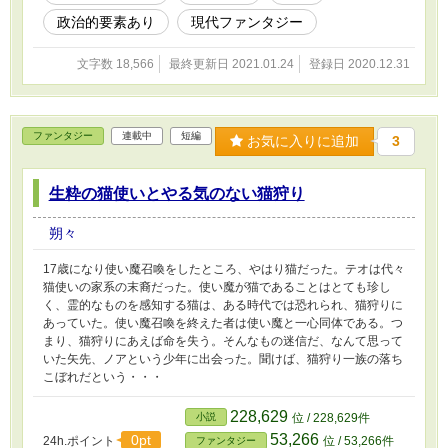
政治的要素あり
現代ファンタジー
文字数 18,566
最終更新日 2021.01.24
登録日 2020.12.31
ファンタジー
連載中
短編
お気に入りに追加
3
生粋の猫使いとやる気のない猫狩り
朔々
17歳になり使い魔召喚をしたところ、やはり猫だった。テオは代々
猫使いの家系の末裔だった。使い魔が猫であることはとても珍し
く、霊的なものを感知する猫は、ある時代では恐れられ、猫狩りに
あっていた。使い魔召喚を終えた者は使い魔と一心同体である。つ
まり、猫狩りにあえば命を失う。そんなもの迷信だ、なんて思って
いた矢先、ノアという少年に出会った。聞けば、猫狩り一族の落ち
こぼれだという・・・
228,629
小説
位 / 228,629件
53,266
0pt
24h.ポイント
位 / 53,266件
ファンタジー