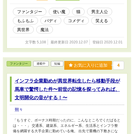
ファンタジー
使い魔
猫
男主人公
もふもふ
バディ
コメディ
笑える
異世界
魔法
文字数 5,108
最終更新日 2020.12.07
登録日 2020.12.01
ファンタジー
連載中
短編
お気に入りに追加
4
インフラ企業勤めが異世界転生したら移動手段が
馬車で驚愕した件〜前世の記憶を探ってみれば、
文明開化の音がする！〜
朔々
「もうすぐ、ボーナス時期だったのに、こんなところでくだばると
は・・・」 交通系、建築系、エネルギー系、生活系とインフラ整
備を網羅する大手企業に勤めている俺。 出先で重機の下敷きにな