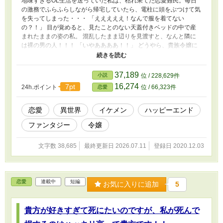
地味すぎるOL生活を送っていた私は、枯れ果てた恋愛難民。毎日
の激務でふらふらしながら帰宅していたら、電柱に頭をぶつけて気
を失ってしまった・・・ 「えええええ！なんで服を着てない
の？！」 目が覚めると、見たことのない天蓋付きベッドの中で産
まれたままの姿の私。 混乱したまま辺りを見渡すと、なんと隣に
は裸の男の人！！！ 「いやああああ！！」 どうやら、貴族令嬢に
転生してしまったようです。話を聞くと、私には心から愛する人に
抱かれると、神聖魔法が使えるようになるという能力が備わってい
るらしい。 え、それってつまり？ 毎晩、入れ替わり立ち替わり、
37,189
小説
位 / 228,629件
令息たちがベッドに忍び込んできます。それが国家の存続に関わる
16,274
7pt
24h.ポイント
位 / 66,323件
恋愛
と言うから断りきれない！！
恋愛
異世界
イケメン
ハッピーエンド
ファンタジー
令嬢
文字数 38,685
最終更新日 2026.07.11
登録日 2020.12.03
恋愛
連載中
短編
お気に入りに追加
5
貴方が好きすぎて死にたいのですが、私が死んで