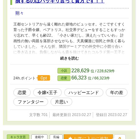
損するのはハッキリ言って貴方です！！
朔々
王都セントリアから遠く離れた僻地のビュッセオ。そこですくすく
育った子爵令嬢、ベアトリス。社交界デビューをすることもすっか
り忘れて、早くも齢22。 「小さい家だし、潰えたっていいわ」 計
画性の無い両親を落胆させながらも、天真爛漫に領民と仲良く暮ら
していました。 そんな折、隣国デーミアでの外交中に小競り合い
に巻き込まれ、負傷しながらも森を抜けてきたコルラド第一王子と
ばったり逢ってしまいました。 恥ずかしがることなくコルラド王
子の手当をするベアトリス。もちろん、王子には令嬢だとは思われ
ていません。話を弾ませているうちに、コルラドの知性に惹かれて
228,629
小説
位 / 228,629件
いくベアトリス。 自分には無縁だと思っていた一目惚れをしたの
66,323
0pt
24h.ポイント
位 / 66,323件
恋愛
です。
恋愛
令嬢×王子
ハッピーエンド
年の差
ファンタジー
片思い
文字数 701
最終更新日 2023.02.27
登録日 2023.02.27
キャラ文芸
連載中
長編
お気に入りに追加
0