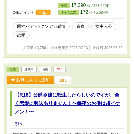
ラマ、バラエティなど、活躍の場を少しずつ広げていく。それは
17,290
小説
位 / 228,629件
「夢」だったというより、二人で生き続けるために選んだ道だっ
172
42pt
24h.ポイント
位 / 5,634件
キャラ文芸
た。 けれど、人気が高まるほど、二人だけの世界は少しずつ形を
変え始める。 仕事を通じて増えていく人との出会い。絶えない熱
愛報道。世間から向けられる期待と憶測。そして、「アイドル」と
同性バディ×クソデカ感情
青春
女主人公
いう立場が許さない本音。 澪は、誰にも打ち明けられない想いを
恋愛
胸の奥に抱えながら、ただ雫の隣に立ち続けようとする。しかし、
その想いは友情と呼ぶには重く、恋と呼ぶにはあまりにも不器用だ
った。 一方の雫もまた、華やかな世界の中で理想と現実の狭間に
文字数 43,756
最終更新日 2026.07.13
登録日 2026.06.30
揺れ、自分でも気づかない孤独を抱えていく。 成功すればするほ
ど、近づいているはずなのに、少しずつすれ違っていく二人。 そ
れでも澪は、雫を失いたくなかった。 だからこそ、ある日、二人
の関係を大きく変える一つの提案をする。 その選択が、ユニット
恋愛
連載中
長編
R18
としての未来を守ることになるのか、それとも壊してしまうのか
――。 水平線の向こうにあると信じた理想郷は、手を伸ばせば届
お気に入りに追加
165
く場所ではなかったのかもしれない。 これは、二人だけの居場所
を守ろうとした少女たちが、「バディ」であり続けることと、「誰
【R18】公爵令嬢に転生したらしいのですが、全
よりも特別な存在」でありたいという願いの狭間でもがき続ける、
切なくも危うい青春芸能小説。
く恋愛に興味ありません！〜毎夜のお供は超イケ
メン！〜
朔々