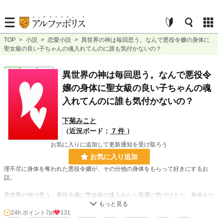
TOP
>
小説
>
恋愛小説
>
異世界の神は毎回思う。なんで悪役令嬢の身体に
聖女級の良い子ちゃんの魂入れてんのに誰も気付かないの？
恋愛
完結
短編
異世界の神は毎回思う。なんで悪役令
嬢の身体に聖女級の良い子ちゃんの魂
入れてんのに誰も気付かないの？
下菊みこと
（近況ボード：
7 件
）
お気に入りに追加して更新通知を受け取ろう
お気に入り追加
理不尽に身体を奪われた悪役令嬢が、その分他の身体をもらって好きにするお
話。
異世界の神は思う。悪役令嬢に聖女級の魂入れたら普通に気づけよと。身体をな
くした悪役令嬢は言う。貴族なんて相手のうわべしか見てないよと。よくある悪
役令嬢転生モノで、ヒロインになるんだろう女の子に身体を奪われた（神が勝手
24h.ポイント
7pt
131