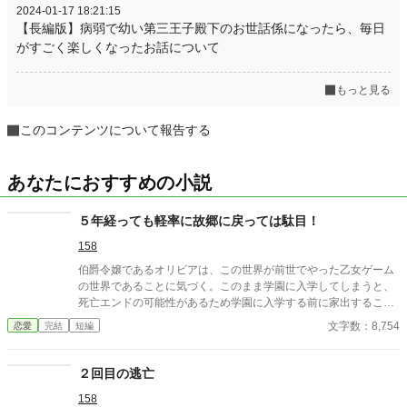
2024-01-17 18:21:15
【長編版】病弱で幼い第三王子殿下のお世話係になったら、毎日
がすごく楽しくなったお話について
もっと見る
このコンテンツについて報告する
あなたにおすすめの小説
５年経っても軽率に故郷に戻っては駄目！
158
伯爵令嬢であるオリビアは、この世界が前世でやった乙女ゲーム
の世界であることに気づく。このまま学園に入学してしまうと、
死亡エンドの可能性があるため学園に入学する前に家出すること
にした。婚約者もさらっとスルーして、早や５年。結局誰ルート
文字数：8,754
恋愛
完結
短編
を主人公は選んだのかしらと軽率にも故郷に舞い戻ってしま
い・・・ ２話完結を目指してます！
２回目の逃亡
158