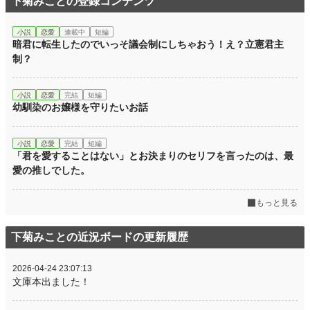
下菊みことの登録コンテンツ
年間ポイント
8,413 pt (34,786 位)
累計ポイント
65,292 pt (38,599 位)
小説
恋愛
連載中
短編
暗君に転生したのでいっそ議会制にしちゃおう！え？立憲君主
制？
小説
恋愛
完結
短編
幼馴染のお嬢様を守りたいお話
小説
恋愛
完結
短編
「君を愛することはない」とお決まりのセリフを言ったのは、最
愛の推しでした。
もっと見る
下菊みことの近況ボードの更新履歴
2026-04-24 23:07:13
文庫本出ました！