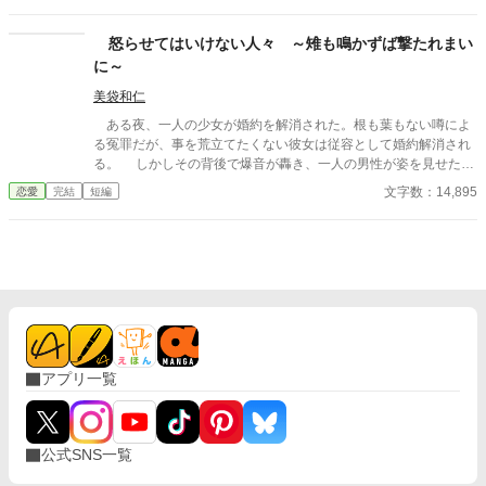
て適当な時期に結婚したいと思っていた。 それなのに代々武官の
家柄で有名なリッキー家と結婚だなんて。 のんびりに見えて豪胆
怒らせてはいけない人々 ～雉も鳴かずば撃たれまい
な令嬢と 体力系にしか自信がないワンコ令息 24.4.87 本編完結 以
に～
降不定期で番外編予定
美袋和仁
ある夜、一人の少女が婚約を解消された。根も葉もない噂によ
る冤罪だが、事を荒立てたくない彼女は従容として婚約解消され
る。 しかしその背後で爆音が轟き、一人の男性が姿を見せた。
彼は少女の父親。 怒らせてはならない人々に繋がる少女の婚約
文字数：14,895
恋愛
完結
短編
解消が、思わぬ展開を導きだす。 なんとなくの一気書き。御笑
覧下さると幸いです。
アプリ一覧
公式SNS一覧