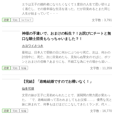
エラは王子の婚約者になりたくなくて１度目の人生で思い切りよ
く逃亡し、その後幸福な生活を送った。だが目覚めるとまた同じ
人生が始まっていて・・・
文字数：3,791
恋愛
完結
ｼｮｰﾄｼｮｰﾄ
神様の手違いで、おまけの転生？！お詫びにチートと無
口な騎士団長もらっちゃいました？！
カヨワイさつき
最初は、日本人で受験の日に何かにぶつかり死亡。次は、何かの
討伐中に、死亡。次に目覚めたら、見知らぬ聖女のそばに、ポツ
ンとおまけの召喚？あまりにも、不細工な為にその場から追い出
されてしまった。 前世の記憶はあるものの、どれをとっても短
文字数：11,359
恋愛
完結
短編
命、不幸な出来事ばかりだった。 全てはドジで少し変なナルシス
トの神様の手違いだっ。おまけの転生？お詫びにチートと無口で
不器用な騎士団長もらっちゃいました。今度こそ、幸せになるか
【完結】「政略結婚ですのでお構いなく！」
もしれません？！
仙冬可律
文官の妹が王子に見初められたことで、派閥間の勢力図が変わっ
た。 「で、政略結婚って言われましてもお父様……」 優秀な兄と
妹に挟まれて、何事もほどほどにこなしてきたミランダ。代々優
秀な文官を輩出してきたシューゼル伯爵家は良縁に恵まれるそう
文字数：16,770
恋愛
完結
短編
だ。 適齢期になったら適当に釣り合う方と適当にお付き合いをし