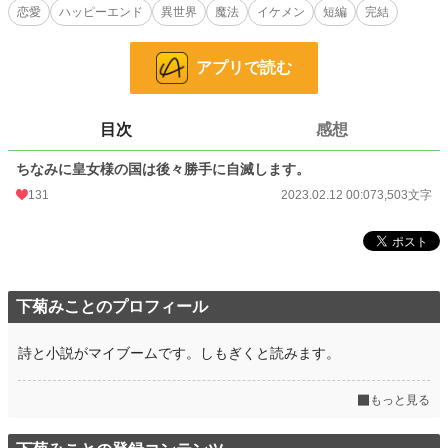
に与えちゃった）悪役令嬢はその後他の身体をもらってなんだかんだ好きにす
恋愛
ハッピーエンド
異世界
魔法
イケメン
短編
完結
る。
小説家になろう様でも投稿しています。
アプリで読む
小説
36,859 位 / 228,785 件
目次
感想
恋愛
15,994 位 / 66,369 件
ちなみに皇女様の国は後々勝手に自滅します。
お気に入り
95
131
2023.02.12 00:07
3,503文字
24h.ポイント
7 pt
文字数
3,503
更新日時
2023.02.12 00:07
下菊みことのプロフィール
初回公開日時
2023.02.12 00:07
初回完結日時
2023.02.12 00:08
詩と小説がマイブームです。しもぎくと読みます。
週間ポイント
77 pt (38,585 位)
もっと見る
月間ポイント
518 pt (34,191 位)