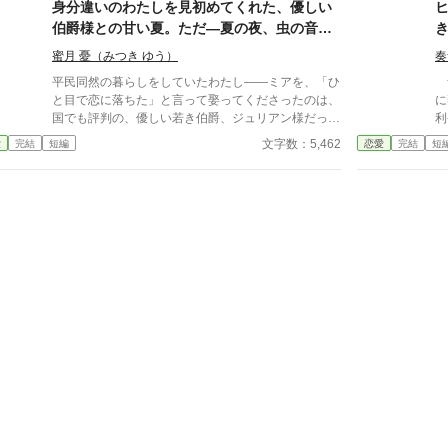
卒業ダンスパーティーの夜、アデルはかつてない、世
世
身分違いのわたしを見初めてくれた、優しい
にも酷い仕打ちを受けるのだった―― ※神視点。■
出
伯爵様との甘い夏。ただ—夏の夜、虫の音に
なろうにも別タイトルで重複投稿←【ジャンル日間4
ン
混じって聞こえるのは、どうして"昔のわたし
位】。
蜜月 憂（みつき ゆう）
奏
の声"なのですか？
平民同然の暮らしをしていたわたし――ミアを、「ひ
ナ
と目で恋に落ちた」と言って娶ってくださったのは、
に
国でも評判の、優しい若き伯爵、ジュリアン様だっ
利
た。 彼はわたしのどんな些細な言葉も、笑い方も、
を
文字数：5,462
愛
完結
短編
恋愛
完結
短
ぜんぶ覚えていて、蕩けるように甘やかしてくれる。
な
夏の離れで過ごす日々は、夢のように幸せ。 ――た
よ
だ一つ。夏の夜、庭の鈴虫の音に耳を澄ませると、そ
大
の音に混じって、聞こえてくるのです。 数年前の、
日々。 それが
まだ彼と出会う前の、"昔のわたしの声"が。笑い声
し
も、寝言も、名前を呼ぶ声さえ。 ねえ、ジュリアン
様。あなたは、わたしの、何を、集めているの。 ※
二人にとっては、最初から最後までハッピーエンドで
す。 ※ほの暗いホラー風味（人間の狂気・執着）が
ありますが、ヒロインは絶対に傷つかず、溺愛されて
幸せなままの物語です。幽霊やお化けは出ません。