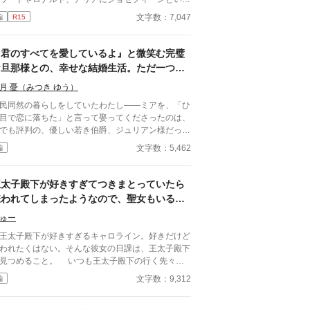
名前が並ぶ中……ハルコだなんて、おかしな
文字数：7,047
編
R15
『君のすべてを愛しているよ』と微笑む完璧
な旦那様との、幸せな結婚生活。ただ一つ
——わたしたちの『思い出』だけが、どうし
月 憂（みつき ゆう）
ても噛み合わないのです
民同然の暮らしをしていたわたし――ミアを、「ひ
目で恋に落ちた」と言って娶ってくださったのは、
でも評判の、優しい若き伯爵、ジュリアン様だっ
。 彼はわたしのどんな些細な言葉も、笑い方も、
文字数：5,462
編
んぶ覚えていて、蕩けるように甘やかしてくれる。
の離れで過ごす日々は、夢のように幸せ。 ――た
一つ。夏の夜、庭の鈴虫の音に耳を澄ませると、そ
王太子殿下が好きすぎてつきまとっていたら
音に混じって、聞こえてくるのです。 数年前の、
嫌われてしまったようなので、聖女もいるこ
だ彼と出会う前の、"昔のわたしの声"が。笑い声
とだし悪役令嬢の私は退散することにしまし
、寝言も、名前を呼ぶ声さえ。 ねえ、ジュリアン
ゅー
た。
。あなたは、わたしの、何を、集めているの。 ※
太子殿下が好きすぎるキャロライン。好きだけど
人にとっては、最初から最後までハッピーエンドで
われたくはない。そんな彼女の日課は、王太子殿下
。 ※ほの暗いホラー風味（人間の狂気・執着）が
見つめること。 いつも王太子殿下の行く先々に
りますが、ヒロインは絶対に傷つかず、溺愛されて
没して王太子殿下を見つめていたが、ついにそんな
文字数：9,312
編
せなままの物語です。幽霊やお化けは出ません。
活が終わるときが来る。 聖女が現れたのだ。そ
て、さらにショックなことに、自分が乙女ゲームの