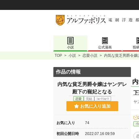
小説
公式漫画
投
TOP
>
小説
>
恋愛小説
>
内気な貧乏男爵令嬢
作品の情報
内
内気な貧乏男爵令嬢はヤンデレ
殿下の寵妃となる
下
恋愛
完結
ｼｮｰﾄｼｮｰﾄ
ヤ
お気に入り追加
お気に入り
74
小
初回公開日時
2022.07.16 09:59