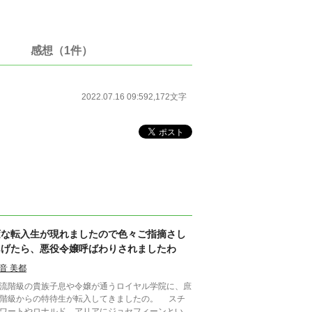
感想（1件）
2022.07.16 09:59
2,172文字
変な転入生が現れましたので色々ご指摘さし
あげたら、悪役令嬢呼ばわりされましたわ
音 美都
流階級の貴族子息や令嬢が通うロイヤル学院に、庶
階級からの特待生が転入してきましたの。 スチ
ワートやロナルド、アリアにジョセフィーンといっ