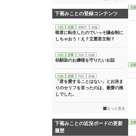
恋
下菊みことの登録コンテンツ
小説
恋愛
連載中
短編
暗君に転生したのでいっそ議会制に
しちゃおう！え？立憲君主制？
小説
恋愛
完結
短編
幼馴染のお嬢様を守りたいお話
恋
小説
恋愛
完結
短編
「君を愛することはない」とお決ま
りのセリフを言ったのは、最愛の推
しでした。
もっと見る
恋
下菊みことの近況ボードの更新
履歴