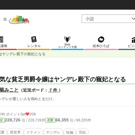
Web
稿漫画
レンタル
絵本ひろば
ビジ
コンテンツ大賞
はヤンデレ殿下の寵妃となる
気な貧乏男爵令嬢はヤンデレ殿下の寵妃となる
菊みこと
（近況ボード：
7 件
）
ンデレが愛しい人を搦めとるだけ。
24h.ポイント
0pt
209
228,726
66,355
位 / 228,726件
位 / 66,355件
説
恋愛
恋愛
異世界
イケメン
ヤンデレ
短編
完結