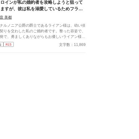
界に転生していてそこで悪役令嬢だったことを思い
ヒロインが私の婚約者を攻略しようと狙って
す。 王太子殿下に嫌われたくはないキャロライ
きますが、彼は私を溺愛しているためフラグ
は、王太子殿下の前から姿を消すことにした。そん
をことごとく叩き破ります
なお話です。 ちょっと切ないお話です。
音 美都
ルノニア公爵の爵士であるライアン様は、幼い頃
契りを交わした私のご婚約者です。整った容姿で、
発で、勇ましくありながらもお優しいライアン様
、私はご婚約者として紹介されたその日から好きに
文字数：11,869
編
R15
り、ずっとお慕いし、彼の妻として恥ずかしくない
う精進してまいりました。 そんなライアン様に
切にされ、お隣を歩き、会話を交わす幸せに満ちた
、転入生の登場により、嵐の予感が
たのでした。