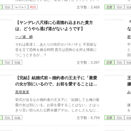
助けてくれて……？ ちょろインが好みのイケメンヒ
た
文字数：3,468
愛
完結
ｼｮｰﾄｼｮｰﾄ
R15
恋愛
完結
短
ーローにデレデレする、サクッと読めちゃう3000字
ほどの小話です。ヒーローがちゃんとヤンデレになっ
ていたらいいな。でも多分ぬるめのヤンデレ。
【ヤンデレ八尺様に心底惚れ込まれた貴方
は、どうやら逃げ道がないようです】
一ノ瀬 瞬
蜜
それは夜遅く…あたりの街灯がパチパチと 不気味な
平
音を立て恐怖を煽る時間 貴方は恐怖心を抑え帰路に
と
つこうとするが…？
国
た
文字数：3,397
愛
完結
短編
恋愛
完結
短
ぜ
夏
だ
【完結】結婚式前～婚約者の王太子に「最愛
の
の女が別にいるので、お前を愛することはな
ま
い」と言われました～
も
黒塔真実
み
様
挙式が迫るなか婚約者の王太子に「結婚しても俺の最
王
二
愛の女は別にいる。お前を愛することはない」とはっ
嫌
す
きり言い切られた公爵令嬢アデル。しかしどんなに婚
を
あ
約者としてないがしろにされても女性としての誇りを
出
文字数：9,759
愛
完結
短編
恋愛
完結
短
幸
傷つけられても彼女は平気だった。なぜなら大切な
生
「心の拠り所」があるから……。しかし、王立学園の
し