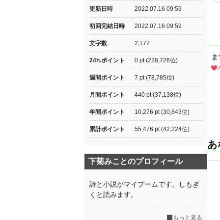
更新日時
2022.07.16 09:59
初回完結日時
2022.07.16 09:59
文字数
2,172
ま
24h.ポイント
0 pt (228,726位)
週間ポイント
7 pt (78,785位)
月間ポイント
440 pt (37,138位)
年間ポイント
10,276 pt (30,843位)
累計ポイント
55,476 pt (42,224位)
あ
下菊みことのプロフィール
詩と小説がマイブームです。しもぎ
くと読みます。
もっと見る