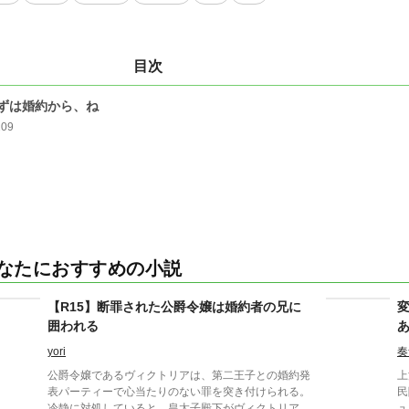
目次
ずは婚約から、ね
209
なたにおすすめの小説
【R15】断罪された公爵令嬢は婚約者の兄に
囲われる
yori
奏
公爵令嬢であるヴィクトリアは、第二王子との婚約発
上
表パーティーで心当たりのない罪を突き付けられる。
民
冷静に対処していると、皇太子殿下がヴィクトリアを
ュ