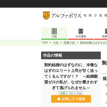
小説
公式漫画
投
TOP
>
小説
>
恋愛小説
>
契約結婚のはずなの
作品の情報
契
契約結婚のはずなのに、冷徹な
～
はずのエリート上司が甘く迫っ
てくるんですが！？ ～結婚願
猪
望ゼロの私が、なぜか愛されす
「
ぎて逃げられません～
恋愛
完結
長編
突
お気に入り追加
冷