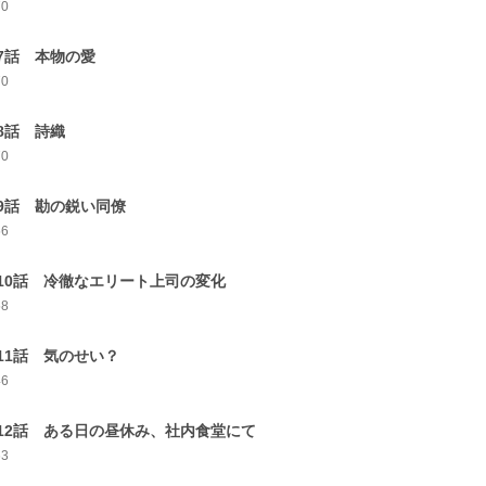
70
7話 本物の愛
70
8話 詩織
70
9話 勘の鋭い同僚
56
10話 冷徹なエリート上司の変化
58
11話 気のせい？
46
12話 ある日の昼休み、社内食堂にて
63