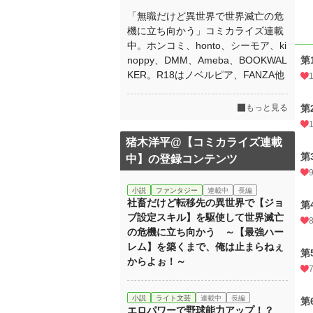
「無職だけど異世界で世界滅亡の危
機に立ち向かう」コミカライズ連載
中。ホンコミ、honto、シーモア、ki
noppy、DMM、Ameba、BOOKWAL
第
KER。R18はノベルピア、FANZA他
もっと見る
第
猪木洋平@【コミカライズ連載
第
中】の登録コンテンツ
小説
ファンタジー
連載中
長編
社畜だけど転移先の異世界で【ジョ
第
ブ設定スキル】を駆使して世界滅亡
の危機に立ち向かう ～【最強ハー
レム】を築くまで、俺は止まらねぇ
第
からよぉ！～
小説
ライト文芸
連載中
長編
第
エロパワーで野球能力アップ！？