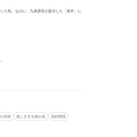
いた私。なのに、九条課長が提示した「条件」に
―。
の夫婦
激しすぎる独占欲
契約関係