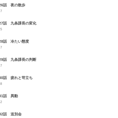
26話 夜の散歩
37
27話 九条課長の変化
45
28話 冷たい態度
37
29話 九条課長の判断
47
30話 疲れと苛立ち
48
31話 異動
42
32話 送別会