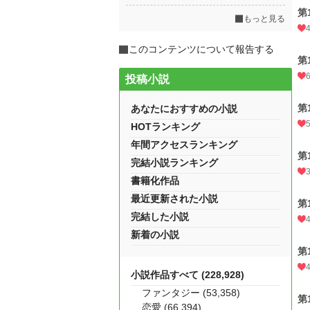
第
もっと見る
このコンテンツについて報告する
第
投稿小説
第
あなたにおすすめの小説
HOTランキング
年間アクセスランキング
第
完結小説ランキング
書籍化作品
最近更新された小説
第
完結した小説
新着の小説
第
小説作品すべて (228,928)
ファンタジー (53,358)
第
恋愛 (66,394)