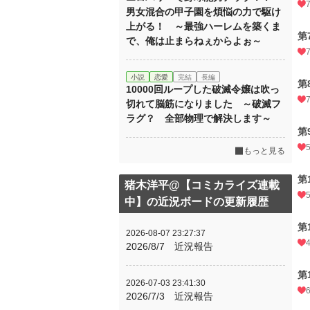
男女混合の甲子園を煩悩の力で駆け
上がる！ ～最強ハーレムを築くま
第
で、俺は止まらねぇからよぉ～
小説
恋愛
完結
長編
第
10000回ループした破滅令嬢は吹っ
切れて脳筋になりました ～破滅フ
ラグ？ 全部物理で解決します～
第
もっと見る
第
猪木洋平@【コミカライズ連載
中】の近況ボードの更新履歴
第
2026-08-07 23:27:37
2026/8/7 近況報告
第
2026-07-03 23:41:30
2026/7/3 近況報告