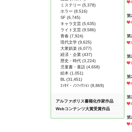
ミステリー (5,378)
ホラー (8,516)
第
SF (6,745)
キャラ文芸 (5,635)
ライト文芸 (9,586)
青春 (7,924)
第
現代文学 (9,625)
大衆娯楽 (6,077)
経済・企業 (437)
第
歴史・時代 (3,224)
児童書・童話 (4,658)
絵本 (1,051)
第
BL (31,451)
ｴｯｾｲ・ﾉﾝﾌｨｸｼｮﾝ (8,869)
第
アルファポリス書籍化作家作品
Webコンテンツ大賞受賞作品
第