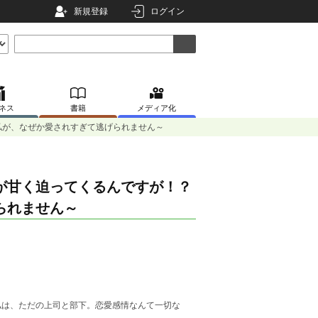
新規登録
ログイン
ネス
書籍
メディア化
私が、なぜか愛されすぎて逃げられません～
が甘く迫ってくるんですが！？
られません～
は、ただの上司と部下。恋愛感情なんて一切な