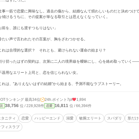
……はずだった。
事一筋で恋愛に興味なし。過去の傷から、結婚なんて煩わしいものだと決めつけて
を傾けるうちに、その提案が単なる取引とは思えなくなっていく。
お前を、誰にも渡すつもりはない」
たい声で言われたその言葉が、胸をざわつかせる。
れは合理的な選択？ それとも、避けられない運命の始まり？
り切ったはずの契約は、次第に二人の境界線を曖昧にし、心を絡め取っていく―
器用なエリート上司と、恋を信じられない女。
れは、"ありえないはずの結婚"から始まる、予測不能なラブストーリー。
HOTランキング 最高34位
24h.ポイント
7pt
1,894
38,756
16,811
位 / 228,928件
位 / 66,394件
説
恋愛
エタニティ
恋愛
ハッピーエンド
溺愛
敏腕エリート
スパダリ
形だけ
オフィスラブ