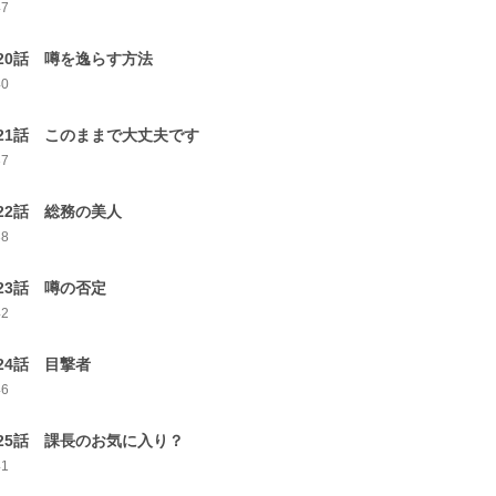
47
20話 噂を逸らす方法
40
21話 このままで大丈夫です
37
22話 総務の美人
38
23話 噂の否定
42
24話 目撃者
46
25話 課長のお気に入り？
41