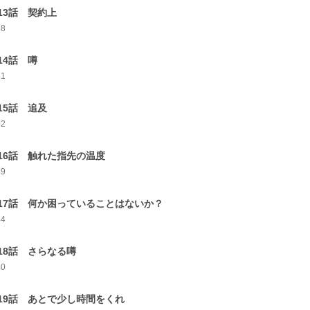
13話 契約上
48
14話 噂
61
15話 追及
52
16話 触れた指先の温度
39
17話 何か困っていることはないか？
44
18話 さらなる噂
40
19話 あとで少し時間をくれ