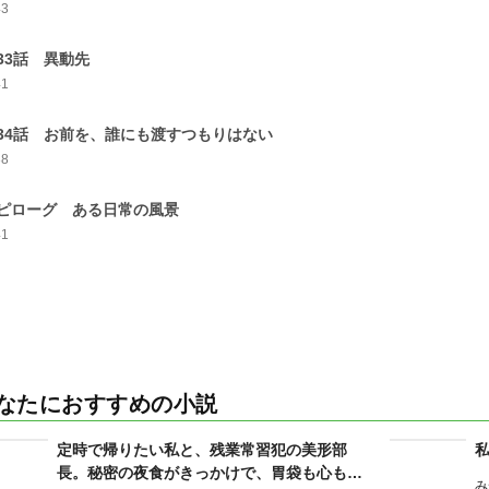
43
33話 異動先
41
34話 お前を、誰にも渡すつもりはない
38
ピローグ ある日常の風景
41
なたにおすすめの小説
定時で帰りたい私と、残業常習犯の美形部
長。秘密の夜食がきっかけで、胃袋も心も掴
み