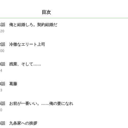
目次
1話 俺と結婚しろ。契約結婚だ
120
2話 冷徹なエリート上司
100
3話 残業、そして……
94
4話 葛藤
83
5話 お前が一番いい。……俺の妻になれ
70
6話 九条家への挨拶