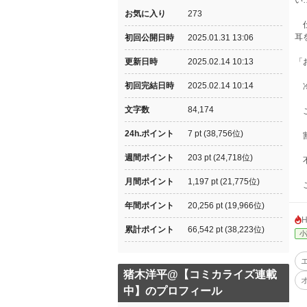
い
お気に入り
273
仕
耳
初回公開日時
2025.01.31 13:06
更新日時
2025.02.14 10:13
「
初回完結日時
2025.02.14 10:14
冷
文字数
84,174
こ
24h.ポイント
7 pt (38,756位)
割
週間ポイント
203 pt (24,718位)
不
月間ポイント
1,197 pt (21,775位)
こ
年間ポイント
20,256 pt (19,966位)
累計ポイント
66,542 pt (38,223位)
小
猪木洋平@【コミカライズ連載
中】のプロフィール