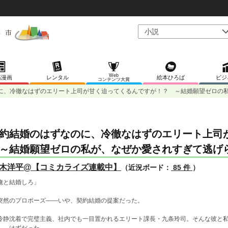
Web
稿漫画
レンタル
絵本ひろば
ビジ
コンテンツ大賞
に、冷徹なはずのエリート上司が甘く迫ってくるんですが！？ ～結婚願望ゼロの
約結婚のはずなのに、冷徹なはずのエリート上司
結婚願望ゼロの私が、なぜか愛されすぎて逃げ
木洋平@【コミカライズ連載中】
（近況ボード：
85 件
）
俺と結婚しろ」
然のプロポーズ――いや、契約結婚の提案だった。
静沈着で完璧主義、社内でも一目置かれるエリート課長・九条玲司。そんな彼と私