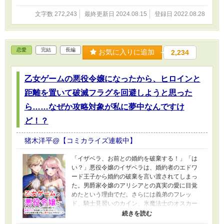
文字数 272,243
最終更新日 2024.08.15
登録日 2022.08.28
恋愛
完結
長編
お気に入りに追加
2,234
乙女ゲームの悪役令嬢になったから、ヒロインと
距離を置いて破滅フラグを回避しようと思った
ら……なぜか攻略対象が私に夢中なんですけ
ど！？
猪木洋平@【コミカライズ連載中】
「イザベラ、お前との婚約を破棄する！」「は
い？」悪役令嬢のイザベラは、婚約者のエドワ
ード王子から婚約の破棄を言い渡されてしまっ
た。男爵家令嬢のアリシアとの真実の愛に目覚
めたという理由でだ。さらには義弟のフレッ
ド、騎士見習いのカイン、氷魔法士のオスカー
までもがエドワード王子に同調し、イザベラを
責める。そして正義感が暴走した彼らにより、