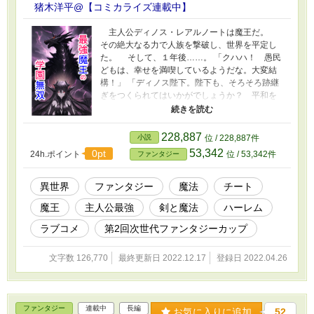
猪木洋平@【コミカライズ連載中】
主人公ディノス・レアルノートは魔王だ。
その絶大なる力で人族を撃破し、世界を平定し
た。 そして、１年後……。 「クハハ！ 愚民
どもは、幸せを満喫しているようだな。大変結
構！」 「ディノス陛下。陛下も、そろそろ跡継
ぎをつくられてはいかがでしょうか？ 平和を
勝ち取った今こそ、その好機かと愚行致します
が」 「クハハ！ それも悪くはないな。しか
し、余はそういうことに疎くてな……。強さに
228,887
小説
位 / 228,887件
重きを置いていたせいだろうが……」 「ああ、
53,342
0pt
24h.ポイント
位 / 53,342件
ファンタジー
確かに……。ディノス陛下は、そういう話が一
切ありませんもんね。俗に言う、陰キャぼっち
というやつでしょうか……」 「な、なに
異世界
ファンタジー
魔法
チート
ぃ！？ 陰キャぼっちだと！ 余は断じて陰キ
魔王
主人公最強
剣と魔法
ハーレム
ャぼっちなどではない！ リア充だ！」 そん
なこんなで、身分を隠して学園に通うことにな
ラブコメ
第2回次世代ファンタジーカップ
った魔王様。 抜群の戦闘能力を持つ最強魔王
様だが、年齢は１６歳。 学園に通うことがお
文字数 126,770
最終更新日 2022.12.17
登録日 2022.04.26
かしいというほどではない。 はたして、彼は
真実の愛を見つけて花嫁を得ることができるの
か？ 無自覚セクハラ三昧が、今始まる！！！
ファンタジー
連載中
長編
お気に入りに追加
52