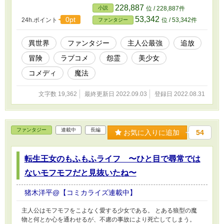
に、私のお出ましよ！ 瘴気をたっぷりもらって、怨霊サリーナち
228,887
小説
位 / 228,887件
ゃん、華麗に参上！」かわいらしい少女の怨霊が助けに現れた。彼
53,342
0pt
24h.ポイント
位 / 53,342件
ファンタジー
女の活躍で、窮地を脱したアルフ。しかし、彼女は異様に嫉妬深い
性格だった。アルフの伯爵家返り咲きとサリーナの受肉を目指した
ドタバタ道連れ旅が、今始まる。
異世界
ファンタジー
主人公最強
追放
冒険
ラブコメ
怨霊
美少女
コメディ
魔法
文字数 19,362
最終更新日 2022.09.03
登録日 2022.08.31
ファンタジー
連載中
長編
お気に入りに追加
54
転生王女のもふもふライフ 〜ひと目で尋常では
ないモフモフだと見抜いたね〜
猪木洋平@【コミカライズ連載中】
主人公はモフモフをこよなく愛する少女である。 とある狼型の魔
物と何とか心を通わせるが、不慮の事故により死亡してしまう。