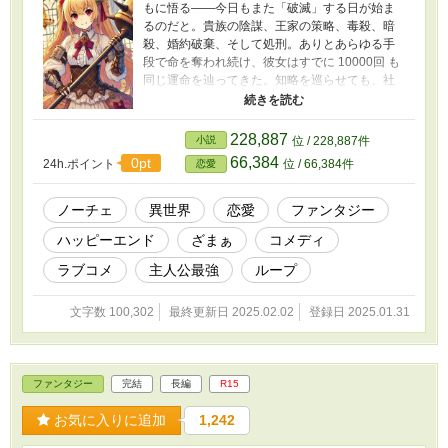
もに悟る――今日もまた「破滅」する日が始ま
るのだと。貴族の陰謀、王家の策略、毒殺、暗
殺、婚約破棄、そして処刑。ありとあらゆる手
段で命を奪われ続け、彼女はすでに 10000回 も
同じ運命を辿ってきた。知略を巡らせても、社
交界を華麗に立ち回っても、結局は「破滅」に
飲み込まれるだけ。 ならば、もう方法を変える
しかない。 知恵が通じないなら、力でねじ伏せ
228,887
小説
位 / 228,887件
ればいい。毒を受けつけない身体を作り、刺客
66,384
0pt
24h.ポイント
位 / 66,384件
恋愛
を叩き伏せ、陰謀を粉砕するだけの筋肉を――
この運命を、己の力で打ち砕くために。 「そう
よ……この世界が知恵を拒むなら、私は――筋
ノーチェ
異世界
恋愛
ファンタジー
肉で運命をねじ伏せてやる！」 10000回の絶望
ハッピーエンド
ざまぁ
コメディ
を超えた令嬢が、脳筋最強ルートを突き進む！
ラブコメ
主人公最強
ループ
文字数 100,302
最終更新日 2025.02.02
登録日 2025.01.31
ファンタジー
完結
長編
R15
お気に入りに追加
1,242