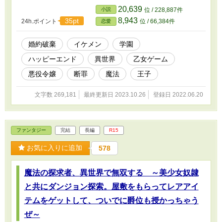
イザベラは殺害されてしまった。「……は
20,639
小説
位 / 228,887件
っ！ ここは……」イザベラが次に目覚めたと
8,943
35pt
24h.ポイント
位 / 66,384件
恋愛
き、彼女は七歳に若返っていた。そして、この
世界が乙女ゲームだということに気づく。予知
夢で見た十年後のバッドエンドを回避するた
婚約破棄
イケメン
学園
め、七歳の彼女は動き出すのであった。
ハッピーエンド
異世界
乙女ゲーム
悪役令嬢
断罪
魔法
王子
文字数 269,181
最終更新日 2023.10.26
登録日 2022.06.20
ファンタジー
完結
長編
R15
お気に入りに追加
578
魔法の探求者、異世界で無双する ～美少女奴隷
と共にダンジョン探索。屋敷をもらってレアアイ
テムをゲットして、ついでに爵位も授かっちゃう
ぜ～