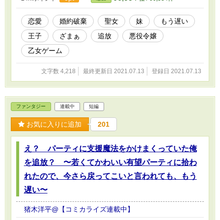
「やれやれ。馬鹿らしい。手始めに、殿下に常時かけていた聖魔法
を解除しますか……」 彼女の力がなくなれば、ラインハルトも
この国もただでは済まない。 彼らはすぐに、それを思い知るこ
恋愛
婚約破棄
聖女
妹
もう遅い
とになる。
王子
ざまぁ
追放
悪役令嬢
乙女ゲーム
文字数 4,218
最終更新日 2021.07.13
登録日 2021.07.13
ファンタジー
連載中
短編
お気に入りに追加
201
え？ パーティに支援魔法をかけまくっていた俺
を追放？ 〜若くてかわいい有望パーティに拾わ
れたので、今さら戻ってこいと言われても、もう
遅い〜
猪木洋平@【コミカライズ連載中】