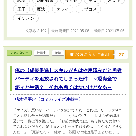
恋愛
婚約破棄
異世界
聖女
ざまぁ
王子
魔法
タライ
ラブコメ
イケメン
文字数 3,192
最終更新日 2021.05.06
登録日 2021.05.06
ファンタジー
連載中
短編
お気に入りに追加
27
俺の【成長促進】スキルがもはや用済みだと勇者
パーティを追放されてしまった件 ～退職金で
悠々と生活？ それも悪くはないけどなあ～
猪木洋平@【コミカライズ連載中】
「エイガ。悪いが、パーティを抜けてくれ。これは、リーファやユ
ニとも話し合った結果だ」 「……なんだと？」 レオンの言葉を
受けて、俺は耳を疑った。 「お前の実力では、もう俺たちに付い
てこれないだろう。足手まといを守って戦うのは、もううんざりな
んだ！」 「冗談だろ？ 確かに、戦闘では俺は足手まといだ。し