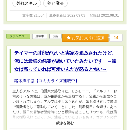
外れスキル
剣と魔法
文字数 21,554
最終更新日 2022.09.03
登録日 2022.08.31
ファンタジー
連載中
長編
お気に入りに追加
14
テイマーの才能がないと実家を追放されたけど、
俺には最強の怨霊が憑いていたみたいです ～彼
女は黙っていれば可愛いんだが怒ると怖い～
猪木洋平@【コミカライズ連載中】
主人公アルフは、伯爵家の跡取りだ。しかしーー。「アルフ！ お
前のような無能は、我が伯爵家から追放する！」父親から追放を言
い渡されてしまう。アルフは少し落ち込むが、気を取り直して隣街
で冒険者として活動していくことにした。到着初日に金縛りにあっ
たり、翌日の冒険者登録時にひと騒動を起こしたりつつも、彼は薬
草の採取依頼に赴く。が、油断していたせいもあり、ゴブリンの群
れに囲まれてしまう。「俺は生きて……帰るんだ……」アルフはボ
ロボロになりながらも諦めない。そしてーー。「うふふふふ。つい