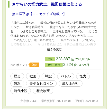
さすらいの怪力武士、織田信菜に仕える
ないだろうが！」 「しかしな。ユリウスよ。何
だか調子が出ないのである！」 「その通りです
ね。気候の影響でしょうか。自分も調子が出ま
猪木洋平@【コミカライズ連載中】
せん」 「言い訳は見苦しいですわ。コンディシ
ョンの管理も実力のうちです」 「リサ！ お前
「腹が……減った」 最後に何かを口にしたのは何日前だっただ
も人ごとではないだろう！ 魔法の威力が落ち
ろうか。 世は戦国時代。 俺は主を失ったさすらいの武士であ
ていたぞ！ もっと気合を入れてもらわなけれ
る。 つまるところ無職だ。 三郎丸と名乗っている。 力に自
ば困る！」 ”黒き炎”のパーティ内に険悪なム
信はあるので、なんとか武功を示したいところなのだがな……。
ードが流れる。 さらに。 「ユリウス！ 貴様、
このあたりは、織田家の領地だ。 当主の信長は、うつけ者と
何をやっておる！ ビッグボアはＢランククラ
して有名らしい。 うつけ者であれば、名家の出身ではない俺で
スの魔物じゃろう！ Ａランク間近と言われる
も雇ってくれるかもしれない。 そんなことを考えつつ、道を進
貴様らであれば、討伐できない相手ではないは
んでいく。 ちょうど、織田家と今川家の武力衝突の場面に出く
ずじゃろう！」 「も、申し訳ございません。ジ
わした。 織田家が劣勢だ。 少女が窮地に陥っていたので、俺
228,887
小説
位 / 228,887件
ョネス商会長。俺たち全員の調子が悪く……」
は織田家に加勢した。 そして……。 「いい？ 三郎丸とやら。
3,224
0pt
24h.ポイント
位 / 3,224件
「言い訳をするな！ 自身の調子の管理をする
歴史・時代
あなたは間違って覚えているようだから、教えてあげるわ！」
のも冒険者の仕事じゃろうが！」 ”黒き炎”の
少女がそう言って、腰に手をあてる。 何やら偉そうなポーズ
信用も失墜していく。 はたして、ロイたち”白き
だ。 「この尾張の当主は、この私。織田信菜よ！」
歴史
戦国
戦記
バトル
怪力
雷光”と、ユリウスたち”黒き炎”の行くすえはい
かに。
無双
美少女ヒロイン
成り上がり
時代小説
歴史改変
文字数 2,433
最終更新日 2021.06.01
登録日 2021.05.31