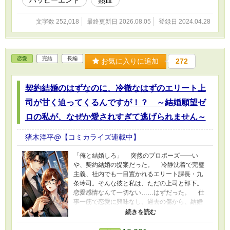
を浮かべる。 確かに、彼女は強い。 だが、
だからといって諦めるほど、俺たちの高校野球
文字数 252,018
最終更新日 2026.08.05
登録日 2024.04.28
生活は甘くはない。 「いくぞ！ みんな！！」
「「「おぉ～！」」」 こうして、桃色青春高
校の最後の試合が始まった。 思い返してみる
と、このチームに入ってからいろんなことがあ
恋愛
完結
長編
った。 まず――
お気に入りに追加
272
契約結婚のはずなのに、冷徹なはずのエリート上
司が甘く迫ってくるんですが！？ ～結婚願望ゼ
ロの私が、なぜか愛されすぎて逃げられません～
猪木洋平@【コミカライズ連載中】
「俺と結婚しろ」 突然のプロポーズ――い
や、契約結婚の提案だった。 冷静沈着で完璧
主義、社内でも一目置かれるエリート課長・九
条玲司。そんな彼と私は、ただの上司と部下。
恋愛感情なんて一切ない……はずだった。 仕
事一筋で恋愛に興味なし。過去の傷から、結婚
なんて煩わしいものだと決めつけていた私。な
のに、九条課長が提示した「条件」に耳を傾け
るうちに、その提案が単なる取引とは思えなく