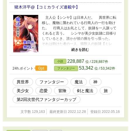
猪木洋平@【コミカライズ連載中】
主人公【シンヤ】は日本人だ。 異世界に転
移し、魔物に襲われている行商人の一行を助け
た。 行商人はお礼として、奴隷を一人譲って
くれると言う。 シンヤが美少女奴隷に目移り
しているとき、誰かが彼の腕を引っ張った。
それは助けた者の一人、猫獣人の奴隷【ミレ
ア】だった。 「ん？ どうしたんだ？」
「……」 シンヤの問いかけに対して、彼女は
熱っぽい視線を向けるだけだ。 「えっと……。
228,887
小説
位 / 228,887件
君が俺の仲間になりたいのか？」 シンヤはそ
53,342
0pt
24h.ポイント
位 / 53,342件
ファンタジー
う尋ねた。 すると、コクッと力強くうなず
く。 「そうなのか……。でも、どうして俺なん
だ？」 「赤猫族の女……。命の恩人には、絶対
異世界
ファンタジー
魔法
神
服従スル……」 「へ？」 シンヤは思わず聞き
美少女
恋愛
冒険
剣と魔法
旅
返す。 だが、彼が思考を整理している間に、
ミレアが距離を詰めてきて……。 彼女の口唇
第2回次世代ファンタジーカップ
が、シンヤの頬に触れた。 「え！？」 突然の
ことに驚くシンヤ。 その隙をついて、今度は
文字数 129,163
最終更新日 2022.12.28
登録日 2022.05.16
彼の首筋に舌を這わせる。 「ちょっ……！ 何
してんだよ！！」 慌てて飛び退くシンヤ。
「強い雄の子種がほしイ……。シンヤ、あたし
と子どもをつくろウ？」 「いやいやいやい