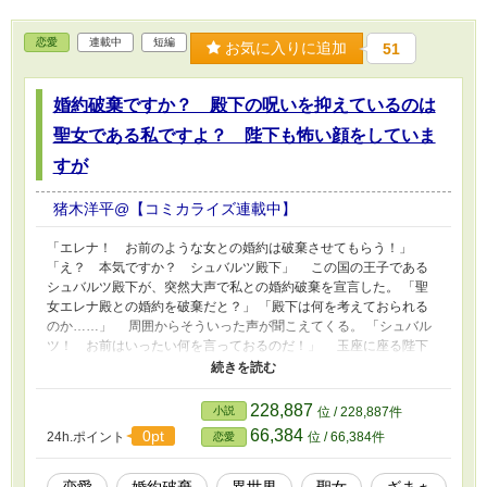
恋愛
連載中
短編
お気に入りに追加
51
婚約破棄ですか？ 殿下の呪いを抑えているのは
聖女である私ですよ？ 陛下も怖い顔をしていま
すが
猪木洋平@【コミカライズ連載中】
「エレナ！ お前のような女との婚約は破棄させてもらう！」
「え？ 本気ですか？ シュバルツ殿下」 この国の王子である
シュバルツ殿下が、突然大声で私との婚約破棄を宣言した。 「聖
女エレナ殿との婚約を破棄だと？」 「殿下は何を考えておられる
のか……」 周囲からそういった声が聞こえてくる。 「シュバル
ツ！ お前はいったい何を言っておるのだ！」 玉座に座る陛下
が声を荒げる。 「父上！ この自称聖女と結婚するなど、私は嫌
なのです！ 可愛げの１つもない！ 私はカトレアと結婚しま
す！」 自称じゃなくて教会からムリヤリ認定されたんだよ。そ
228,887
小説
位 / 228,887件
れに、可愛げがなくて悪かったな。私も、我が家と王家との政治的
66,384
0pt
24h.ポイント
位 / 66,384件
恋愛
な繋がりがなければ、あんたなんかお断りだよ！