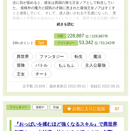
次に目が覚めると、彼女は異国の第七王女ノアとして転生してい
た。 規格外の魔力と闘気の才能に恵まれた最強王女ノアはすくす
くと成長していく。 そして、成人扱いされる十五歳になった。 意
気揚々と王宮から出かけようとしたところ、国王である父親に呼び
止められる。 「……くれぐれも暴れすぎるなよ？ まずは、今ま
で通り兄や姉に付いて……」 「分かりました！ では、行って参
ります！」 「おい待て！ ノア！ 本当に分かっているの
228,887
小説
位 / 228,887件
か！？」 父親の言葉を聞いているのかいないのか、勢いよく飛び
53,342
0pt
24h.ポイント
位 / 53,342件
ファンタジー
出していくノア。 冒険者ギルドに登録した彼女は、モフモフして
いそうな依頼を探す。 そして狼型の魔物に関する依頼を見つけた
彼女は……。
異世界
ファンタジー
転生
魔法
冒険
バトル
もふもふ
主人公最強
王女
チート
文字数 15,659
最終更新日 2022.09.01
登録日 2022.08.31
ファンタジー
連載中
長編
お気に入りに追加
47
『おっぱいを揉むほど強くなるスキル』で異世界