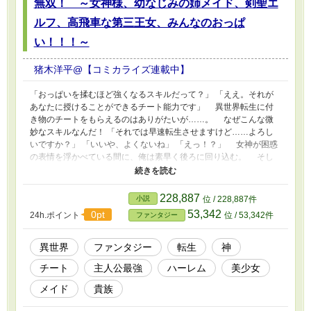
無双！ ～女神様、幼なじみの姉メイド、剣聖エ
ルフ、高飛車な第三王女、みんなのおっぱ
い！！！～
猪木洋平@【コミカライズ連載中】
「おっぱいを揉むほど強くなるスキルだって？」 「ええ。それが
あなたに授けることができるチート能力です」 異世界転生に付
き物のチートをもらえるのはありがたいが……。 なぜこんな微
妙なスキルなんだ！ 「それでは早速転生させますけど……よろし
いですか？」 「いいや、よくないね」 「えっ！？」 女神が困惑
の表情を浮かべている間に、俺は素早く後ろに回り込む。 そし
て、彼女のおっぱいを鷲掴みした。 「ひゃうぅん！」 なるほ
ど、確かにこれは素晴らしい能力だぜ！ 揉めば揉むほど、力が
みなぎってくる！！ 「ちょ、ちょっと待ってください！！」 慌
228,887
小説
位 / 228,887件
てる女神に対して、俺は耳元へ囁くように語りかける。 「待たね
53,342
0pt
24h.ポイント
位 / 53,342件
ファンタジー
ぇよ。お前が創ったんだろ？ この『おっぱいを揉むほど強くなる
スキル』をなぁ！！」 「いやあああっ！！！」 俺は女神のおっ
ぱいを揉みしだいていく。 なかなか弾力があり、それでいてふ
異世界
ファンタジー
転生
神
んわりと溶けるような柔らかさも兼ね揃えている。 まさに、神
チート
主人公最強
ハーレム
美少女
おっぱいだと言っていいだろう。 このチートスキルを利用し
て、せいぜい大暴れさせてもらうことにするぜ！ 待ってろ！
メイド
貴族
異世界の女子たちよ！