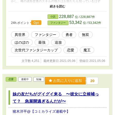
かし、俺の成長促進のスキルの強さはお前たちも知っているはず
だ」 俺はそう反論する。 「その心配には及びません。わたくし
たちのレベルは、もう十分に上がりました」 「……ん。それに、
今日手に入れた聖なる兜があれば、レオンさんの戦闘能力も上が
228,887
小説
位 / 228,887件
る……」 魔道士リーファと僧侶ユニも、そう冷たい言葉を口に
53,342
0pt
24h.ポイント
位 / 53,342件
ファンタジー
する。 あまりのことに、俺は呆然と３人の顔を見つめることしか
できない。 ３人の気持ちは変わらないようだ。 「分かっただろ
う？ お前はもう用済みなんだ。……せめてもの餞別だ。退職金と
異世界
ファンタジー
勇者
無双
してこれをくれてやる。それに、無事に魔王を討伐すれば、かつて
ほのぼの
最強
追放
の仲間としてお前にも報奨金が出るだろうよ」 レオンがそう言
って、袋を１つ渡してくる。 ずしりと重い。 金貨が何十枚と入っ
次世代ファンタジーカップ
恋愛
魔王
ているようだ。 勇者パーティの活動資金全体からすれば、はした
金だろう。 だが、一般人として生きるだけならば、悠々と生きて
文字数 4,251
最終更新日 2021.05.06
登録日 2021.05.06
いけるだけの金はありそうだ。 「ああ、そうかよ……。ありがた
くもらっていくぜ。じゃあな……」 「ふん……」 俺とレオンた
ちは、たったそれだけのやりとりを最後のあいさつとして、別れ
た。 金はたくさんある。 だが、信じていた仲間から用済みとして
恋愛
連載中
短編
パーティを追放された俺は、胸にぽっかりと穴が空いてしまったか
お気に入りに追加
20
のような虚しさを覚えたのだった。
妹の友だちがグイグイ来る 〜彼女に立候補っ
て？ 急展開過ぎるんだが〜
猪木洋平@【コミカライズ連載中】