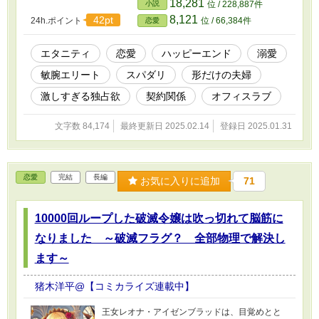
18,281
小説
位 / 228,887件
なっていく。 「お前を、誰にも渡すつもりはな
8,121
42pt
24h.ポイント
位 / 66,384件
恋愛
い」 冷たい声で言われたその言葉が、胸をざ
わつかせる。 これは合理的な選択？ それと
も、避けられない運命の始まり？ 割り切った
エタニティ
恋愛
ハッピーエンド
溺愛
はずの契約は、次第に二人の境界線を曖昧に
敏腕エリート
スパダリ
形だけの夫婦
し、心を絡め取っていく――。 不器用なエリ
ート上司と、恋を信じられない女。 これ
激しすぎる独占欲
契約関係
オフィスラブ
は、"ありえないはずの結婚"から始まる、予測不
能なラブストーリー。
文字数 84,174
最終更新日 2025.02.14
登録日 2025.01.31
恋愛
完結
長編
お気に入りに追加
71
10000回ループした破滅令嬢は吹っ切れて脳筋に
なりました ～破滅フラグ？ 全部物理で解決し
ます～
猪木洋平@【コミカライズ連載中】
王女レオナ・アイゼンブラッドは、目覚めとと