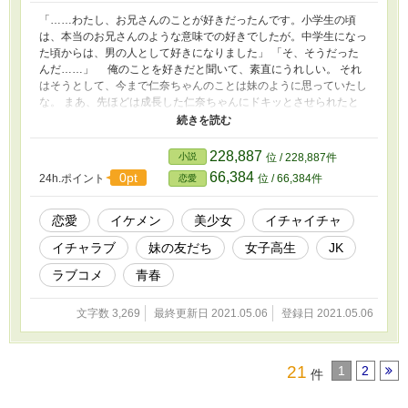
「……わたし、お兄さんのことが好きだったんです。小学生の頃
は、本当のお兄さんのような意味での好きでしたが。中学生になっ
た頃からは、男の人として好きになりました」 「そ、そうだった
んだ……」 俺のことを好きだと聞いて、素直にうれしい。 それ
はそうとして、今まで仁奈ちゃんのことは妹のように思っていたし
な。 まあ、先ほどは成長した仁奈ちゃんにドキッとさせられたと
はいえ。 「ねえ、お兄さん」 「な、なんだ？」 仁奈ちゃんが一
拍置いて、口を開く。 「……わたしじゃ、ダメでしょうか？」
「ーー！」 仁奈ちゃんが上目遣いで、そう言う。 か、かわい
228,887
小説
位 / 228,887件
い……！ ダメじゃない。 ダメじゃないがーー。
66,384
0pt
24h.ポイント
位 / 66,384件
恋愛
恋愛
イケメン
美少女
イチャイチャ
イチャラブ
妹の友だち
女子高生
JK
ラブコメ
青春
文字数 3,269
最終更新日 2021.05.06
登録日 2021.05.06
21
1
2
件