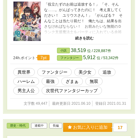
「役立たずのお前は追放する！」 「そ、そん
な……。がんばってきたのに！ 考え直してく
ださい！ ユリウスさん！」 「がんばる？ そ
んなことは当たり前だ！ 俺たちは、結果を出
さなければならない！ お前みたいな無能のＤ
ランク支援魔法士をパーティに入れている余裕
はないのだ！」 Ｂランクパーティ”黒き炎”を
追放されてしまった、Ｄランク支援魔法士のロ
イ。 途方に暮れる彼だったが、彼を拾う者が現
38,519
小説
位 / 228,887件
れる。 「ちょっとそこのお兄さん。パーティメ
5,912
7pt
24h.ポイント
位 / 53,342件
ファンタジー
ンバーをお探しなのです？」 「あ、ああ。そう
だよ。君は？」 「わたしはミーシャというので
す。Ｃランクのレンジャーなのです」 ミーシ
異世界
ファンタジー
美少女
追放
ャに誘われ、ロイは”白き雷光”に加入する。 剣
ハーレム
最強
ざまぁ
無双
士のニナにも紹介され、初任務へ向かう。 「こ
の先にシャドウウルフがいるのです。２頭なの
男主人公
次世代ファンタジーカップ
です」 「ふん！ 私が蹴散らしてあげるわ！」
「せいっ！ ……え？ 一撃？」 「さすがはロ
文字数 49,447
最終更新日 2021.06.10
登録日 2021.01.31
イさんの支援魔法なのです。お見事なのです」
「ふん！ すさまじい支援魔法みたいね」 ロ
イの規格外の支援魔法に、ミーシャとニナから
の評価はうなぎのぼりだ。 一方で、ユリウスた
歴史・時代
連載中
長編
ち”黒き炎”は絶不調に陥っていた。 「たるんで
お気に入りに追加
17
いるぞ、お前たち！ せっかく無能のロイを追
放しても、お前たちがしっかりしないと意味が