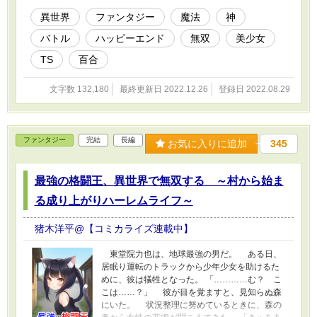
方ない。 さっそく、最強のチート装備とやら
を確認しよう。 「……って、何だこれ？」 猫
異世界
ファンタジー
魔法
神
の着ぐるみじみた装備だ。 猫耳付きのフード
バトル
ハッピーエンド
無双
美少女
に、モコモコしたボディ。 さらに、肉球付き
の手袋と足袋まである。 『では、ご健闘をお祈
TS
百合
りしていますね』 女神からの連絡はそこで途
絶えた。 くそ～！ 「こうなりゃヤケだ！ 少
文字数 132,180
最終更新日 2022.12.26
登録日 2022.08.29
女の体に猫耳装備をまとい、この世界で無双し
まくってやるぜ！！！」 せいぜい楽しませて
もらうことにしよう。
ファンタジー
完結
長編
お気に入りに追加
345
最強の格闘王、異世界で無双する ～村から始ま
る成り上がりハーレムライフ～
猪木洋平@【コミカライズ連載中】
東堂院力也は、地球最強の男だ。 ある日、
居眠り運転のトラックから少年少女を助けるた
めに、彼は犠牲となった。 「…………む？ こ
こは……？」 彼が目を覚ますと、見知らぬ森
にいた。 状況整理に努めているときに、森の