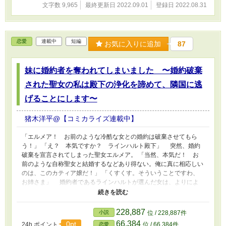
文字数 9,965
最終更新日 2022.09.01
登録日 2022.08.31
恋愛
連載中
短編
お気に入りに追加
87
妹に婚約者を奪われてしまいました 〜婚約破棄
された聖女の私は殿下の浄化を諦めて、隣国に逃
げることにします〜
猪木洋平@【コミカライズ連載中】
「エルメア！ お前のような冷酷な女との婚約は破棄させてもら
う！」 「え？ 本気ですか？ ラインハルト殿下」 突然、婚約
破棄を宣言されてしまった聖女エルメア。 「当然、本気だ！ お
前のような自称聖女と結婚するなどあり得ない。俺に真に相応しい
のは、このカティア嬢だ！」 「くすくす。そういうことですわ、
お姉さま」 婚約者であるラインハルトが選んだ女は、よりによ
って腹違いの妹カティアであった。 エルメアは、ラインハルト
によって追放を言い渡されてしまう。 「わかりました。では、さ
っそく失礼させていただきます」 あっさりとこの国を見限った
228,887
小説
位 / 228,887件
エルメア。 彼女が向かう先は、知り合いがいる隣国である。
66,384
0pt
24h.ポイント
位 / 66,384件
恋愛