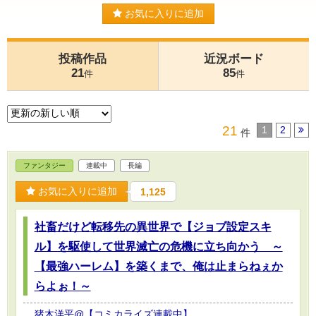
お気に入りに追加
投稿作品
近況ボード
21
85
件
件
21
1
2
件
ファンタジー
連載中
長編
お気に入りに追加
1,125
社畜だけど転移先の異世界で【ジョブ設定スキ
ル】を駆使して世界滅亡の危機に立ち向かう ～
【最強ハーレム】を築くまで、俺は止まらねぇか
らよぉ！～
猪木洋平@【コミカライズ連載中】