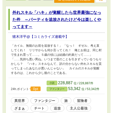
外れスキル「ハキ」が覚醒したら世界最強になっ
た件 ～パーティを追放されたけど今は楽しくや
ってます～
猪木洋平@【コミカライズ連載中】
「カイル、無能のお前を追放する！」 「なっ！ ギゼル、考え直
してくれ！ リリサからも何か言ってくれ！ 俺とお前は、同じ村
で生まれ育って……。５歳の頃には結婚の約束だって……」
「……気持ち悪い男ね。いつまで昔のことを引きずっているつもり
かしら？ 『ハキ』スキルなんて、訳の分からない外れスキルを貰
ってしまったあなたが悪いんじゃない」 カイルのスキルが覚醒
するのは、これから少し後のことである。
228,887
小説
位 / 228,887件
53,342
0pt
24h.ポイント
位 / 53,342件
ファンタジー
異世界
ファンタジー
旅
冒険者
ざまぁ
チート
追放
主人公最強