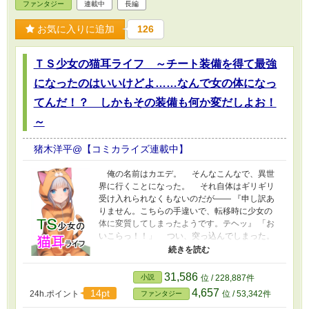
ファンタジー
連載中
長編
や！」 「ダメ……？」 「いや、そういう問題じ
ゃなくてさ……。命の恩人というだけで、そこ
お気に入りに追加
126
までしなくてもいいぞ？」 「ソレだけじゃな
い。匂いも気に入った……」 「はぁ……」 「そ
れに、シンヤはすごく強い魔力を持ってイ
ＴＳ少女の猫耳ライフ ～チート装備を得て最強
ル……。あたしも魔力持ちだからワカル……」
「まあ、確かにそうだけどな」 「きっと役に立
になったのはいいけどよ……なんで女の体になっ
つ……。あたしを使ってほしイ……」 そう言
てんだ！？ しかもその装備も何か変だしよお！
うと、ミレアは再び顔を近づけてくる。 「お
い……。ちょっと待てって……」 「シンヤ、ス
～
キ……。早く赤ちゃんつくろウ？」 「いやいや
いやいや！！」 迫ってくる猫娘を押しとどめ
猪木洋平@【コミカライズ連載中】
ようとするシンヤ。 だが、ミレアの力は強
く、どんどん押し込まれていくのだった。
俺の名前はカエデ。 そんなこんなで、異世
界に行くことになった。 それ自体はギリギリ
受け入れられなくもないのだが―― 『申し訳あ
りません。こちらの手違いで、転移時に少女の
体に変質してしまったようです。テヘッ』 「お
いこらっ！！」 つい、突っ込んでしまった。
女神のミスで、俺の性別が男から女に変わっ
てしまっていた。 いわゆる、ＴＳというやつ
だ。 『せめてものお詫びとして、最強のチート
31,586
小説
位 / 228,887件
装備を送ります』 「おおっ！ こういうのを求
4,657
14pt
24h.ポイント
位 / 53,342件
ファンタジー
めていたんだよ！」 過ぎてしまったことは仕