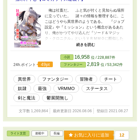
俺は社畜だ。 ふと気が付くと見知らぬ場所
に立っていた。 諸々の情報を整理するに、こ
こはどうやら異世界のようである。 『ジョブ
設定』や『ミッション』という概念があるあた
り、俺がかつてやり込んだ『ソード＆マジッ
ク・クロニクル』というＶＲＭＭＯに酷似した
システムを持つ異世界のようだ。 俺に初期ス
キルとして与えられた『ジョブ設定』は、相当
に便利そうだ。 このスキルを使えば可愛い女
16,958
小説
位 / 228,887件
の子たちを強化することができる。 俺だけの
2,819
49pt
24h.ポイント
位 / 53,342件
ファンタジー
最強ハーレムパーティを築くことも夢ではな
い。 え？ ああ、『ミッション』の件？ 何
か『３０年後の世界滅亡を回避せよ』とか書い
異世界
ファンタジー
冒険者
チート
てあるな。 まだまだ先のことだし、実感が湧
奴隷
最強
VRMMO
ステータス
かない。 ハーレム作戦のついでに、ほどほど
に取り組んでいくよ。 ……むっ！？ あれ
剣と魔法
鬱展開無し
は……。 馬車がゴブリンの群れに追われてい
る。 さっそく助けてやることにしよう。 美
文字数 1,269,864
最終更新日 2026.08.06
登録日 2021.08.27
少女が乗っている気配も感じるしな！ 俺を止
めようとしてもムダだぜ？ 最強ハーレムを築
くまで、俺は止まらねぇからよぉ！ ※主人公
陣営に死者や離反者は出ません。 ※主人公の
ライト文芸
連載中
長編
精神的挫折はありません。
お気に入りに追加
12