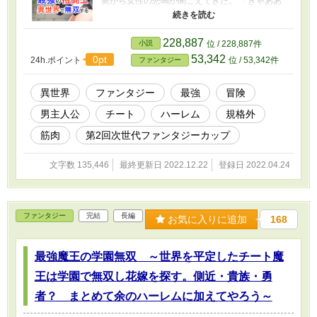
奥から女性の悲鳴が聞こえてきた。 「きゃああ
あっ！」 「むっ！ 女の悲鳴か……。今向かう
ぞ！」 東堂院力也は駆け出す。 しばらくし
て、女性の姿が見えてきた。 数人の男に押さ
228,887
小説
位 / 228,887件
えつけられている。 服を脱がされ、半裸の状
53,342
0pt
24h.ポイント
位 / 53,342件
ファンタジー
態だ。 「そこまでだ！ 賊どもめ！」 東堂院
力也が大声でそう言う。 男たちが彼を見る。
「何だあ？ てめえは！」 「けっ。通りすがり
異世界
ファンタジー
最強
冒険
の冒険者かと思ったが……。見たところ丸腰じ
男主人公
チート
ハーレム
規格外
ゃねえか」 「消えろ。ぶっ飛ばされんうちに
な」 賊たちがそう言って凄む。 東堂院力也
筋肉
第2回次世代ファンタジーカップ
は油断なく、しかしそれでいて泰然と構えを取
ったのだった。
文字数 135,446
最終更新日 2022.12.22
登録日 2022.04.24
ファンタジー
完結
長編
お気に入りに追加
168
最強魔王の学園無双 ～世界を平定したチート魔
王は学園で無双し花嫁を探す。側近・貴族・勇
者？ まとめて余のハーレムに加えてやろう～