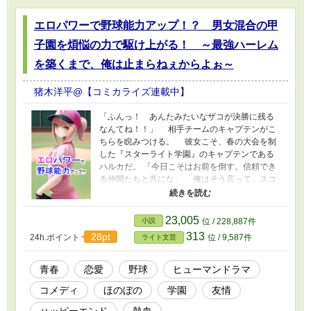
エロパワーで野球能力アップ！？ 男女混合の甲
子園を煩悩の力で駆け上がる！ ～最強ハーレム
を築くまで、俺は止まらねぇからよぉ～
猪木洋平@【コミカライズ連載中】
「ふんっ！ あんたみたいなザコが決勝に残る
なんてね！！」 相手チームのキャプテンがこ
ちらを睨みつける。 彼女こそ、春の大会を制
した『スターライト学園』のキャプテンである
ハルカだ。 「今日こそはお前を倒す。信頼でき
る仲間たちと共にな」 俺はそう言って、スコ
アボードに表示された名前を見た。 そこには
こう書かれている。 先攻・桃色青春高校 1番
左・セツナ 2番二・マ キ 3番投・龍之介 4番
23,005
小説
位 / 228,887件
一・ミ オ 5番三・チハル 6番右・サ ユ 7番
313
28pt
24h.ポイント
位 / 9,587件
ライト文芸
遊・アイリ 8番捕・ユ イ 9番中・ノゾミ 俺
以外は全員が女性だ。 ここ数十年で、スポー
ツ医学も随分と発達した。 男女の差は小さ
青春
恋愛
野球
ヒューマンドラマ
い。 何より、俺たち野球にかける想いは誰に
コメディ
ほのぼの
学園
友情
も負けないはずだ！！ 「ふーん……、面白いじ
ゃん」 俺の言葉を聞いたハルカは不敵な笑み
ハッピーエンド
熱血