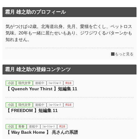
霜月 雄之助のプロフィール
気がつけば○2歳。北海道出身。先月、愛猫を亡くし、ペットロス
気味。20年も一緒に居たせいもあり、ジワジワくるパターンかも
知れません。
もっと見る
霜月 雄之助の登録コンテンツ
小説
現代文学
連載中
ｼｮｰﾄｼｮｰﾄ
R18
【 Quench Your Thirst 】短編集 11
小説
現代文学
連載中
ｼｮｰﾄｼｮｰﾄ
R18
【 FREEDOM 】短編集 11
小説
青春
連載中
ｼｮｰﾄｼｮｰﾄ
R18
【 Way Back Home 】 兆さんの系譜