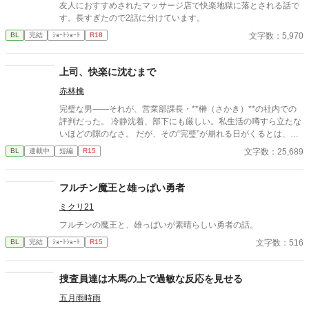
友人におすすめされたマッサージ店で快楽地獄に落とされる話で
す。長すぎたので2話に分けています。
文字数：5,970
BL
完結
ｼｮｰﾄｼｮｰﾄ
R18
上司、快楽に沈むまで
赤林檎
完璧な男――それが、営業部課長・**榊（さかき）**の社内での
評判だった。 冷静沈着、部下にも厳しい。私生活の噂すら立たな
いほどの隙のなさ。 だが、その“完璧”が崩れる日がくるとは、誰
も想像していなかった。 入社三年目の篠原は、榊の直属の部下。
文字数：25,689
BL
連載中
短編
R15
真面目だが強気で、どこか挑発的な笑みを浮かべる青年。 ある
夜、取引先とのトラブル対応で二人だけが残ったオフィスで、 篠
原は上司に向かって、いつもの穏やかな口調を崩した。「……そ
フルチン魔王と雄っぱい勇者
んな顔、部下には見せないんですね」 疲労で僅かに緩んだ榊の表
ミクリ21
情。 その弱さを見逃さず、篠原はデスク越しに距離を詰める。
「強がらなくていいですよ。俺の前では、もう」 指先が榊のネク
フルチンの魔王と、雄っぱいが素晴らしい勇者の話。
タイを掴む。 引き寄せられた瞬間、榊の理性は音を立てて崩れ
文字数：516
BL
完結
ｼｮｰﾄｼｮｰﾄ
R15
た。 拒むことも、許すこともできないまま、 彼は“部下”の手によ
って、ひとつずつ乱されていく。 言葉で支配され、触れられるた
びに、自分の知らなかった感情と快楽を知る。それは、上司とし
捜査員達は木馬の上で過敏な反応を見せる
ての誇りを壊すほどに甘く、逃れられないほどに深い。 だが、篠
原の視線の奥に宿るのは、ただの欲望ではなかった。 そこには、
五月雨時雨
ずっと榊だけを見つめ続けてきた、静かな執着がある。 「俺、前