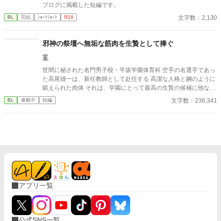
ブログに掲載した短編です。
から思ってたんです。 あなたが誰かに“支配される”ところ、き
っと綺麗だろうなって」 支配する側だったはずの男が、 支配され
文字数：2,130
BL
完結
ｼｮｰﾄｼｮｰﾄ
R18
ることで初めて“生きている”と感じてしまう――。 上司と部下、
立場も理性も、すべてが絡み合うオフィスの夜。 秘密の扉を開け
邪神の祭壇へ無垢な筋肉を生贄として捧ぐ
た榊は、もう戻れない。 快楽に溺れるその瞬間まで、彼を待つの
は破滅か、それとも救いか。 ――これは、ひとりの上司が“愛”と
零
いう名の支配に沈んでいく物語。
世間に秘された名門男子校・平坂学園体育科 空手の名選手であっ
た高尾雄一は、新任教師として赴任する 高潔な人格と鋼のように
鍛えられた肉体 それは、学園にとって最高の生贄の候補に他なら
なかった 至高の筋肉を持つ、精神を削られ意志をなくした青年を
文字数：236,341
BL
連載中
短編
太古の神に捧げるため、“水”、“風”、“土”の信奉者達が暗躍する 意
志をなくし筋肉の操り人形と化した“デク” 消える教師 山奥の男子
校で繰り広げられるダークファンタジー
アプリ一覧
公式SNS一覧