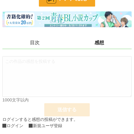
お気に入り
7
24h.ポイント
0 pt
文字数
4,158
更新日時
2023.11.05 11:36
目次
感想
初回公開日時
2023.09.29 13:09
初回完結日時
2023.09.29 13:09
週間ポイント
14 pt (70,247 位)
月間ポイント
70 pt (73,336 位)
年間ポイント
1,022 pt (83,889 位)
累計ポイント
6,206 pt (116,752 位)
1000文字以内
送信する
ログインすると感想の投稿ができます。
ログイン
新規ユーザ登録