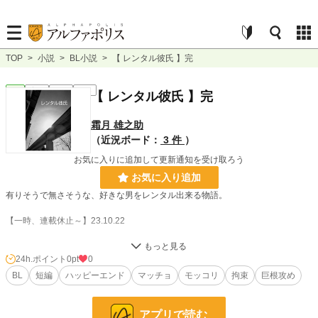
TOP
>
小説
>
BL小説
>
【 レンタル彼氏 】完
BL
完結
短編
R18
【 レンタル彼氏 】完
霜月 雄之助
（近況ボード：
3 件
）
お気に入りに追加して更新通知を受け取ろう
お気に入り追加
有りそうで無さそうな、好きな男をレンタル出来る物語。
【一時、連載休止～】23.10.22
完 2024.4.4
24h.ポイント
0pt
0
BL
短編
ハッピーエンド
マッチョ
モッコリ
拘束
巨根攻め
小説
228,848 位 / 228,848 件
BL
31,440 位 / 31,440 件
アプリで読む