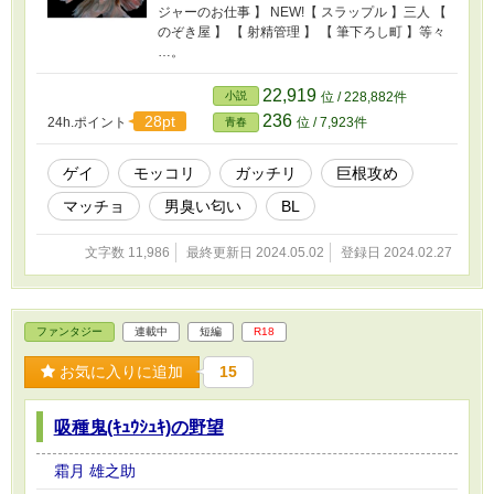
ジャーのお仕事 】 NEW!【 スラップル 】三人 【
のぞき屋 】 【 射精管理 】 【 筆下ろし町 】等々
…。
22,919
小説
位 / 228,882件
236
28pt
24h.ポイント
位 / 7,923件
青春
ゲイ
モッコリ
ガッチリ
巨根攻め
マッチョ
男臭い匂い
BL
文字数 11,986
最終更新日 2024.05.02
登録日 2024.02.27
ファンタジー
連載中
短編
R18
お気に入りに追加
15
吸種鬼(ｷｭｳｼｭｷ)の野望
霜月 雄之助