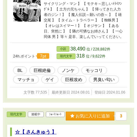
サイクリング・マン 】 【 モテキ～悲しいﾄﾗｲｱﾝ
ｸﾞﾙ 】 【 土方の兄ちゃん 】 【 帰ってきた人力
者のジン！】 【 魔人伝説～願いの壺～ 】 【 雄
交尾 】 【 タイム・トラベラー 】 【 蜘蛛男 】
【 オレはスイマー！】 【 オジサン 】 【 ある
日、突然に 】 【 隣の可憐なお姉さん 】 【 一心
同体 男 】等々 是非、楽しんでいってください。
38,490
小説
位 / 228,882件
318
7pt
24h.ポイント
位 / 9,622件
現代文学
BL
巨根絶倫
ノンケ
モッコリ
マッチョ
ゲイ
巨根攻め
男臭い匂い
文字数 77,535
最終更新日 2024.08.01
登録日 2024.01.06
現代文学
連載中
ｼｮｰﾄｼｮｰﾄ
お気に入りに追加
3
☆【 さんきゅう 】