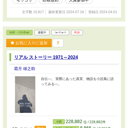
モッコリ
巨根攻め
大賞参加中
文字数 10,817
最終更新日 2024.07.18
登録日 2024.04.01
ｴｯｾｲ・ﾉﾝﾌｨｸｼｮﾝ
連載中
ｼｮｰﾄｼｮｰﾄ
R18
お気に入りに追加
7
リアル ストーリー 1971～2024
霜月 雄之助
自伝―。 実際にあった真実、物語を小説風に語
ってみる―。
228,882
小説
位 / 228,882件