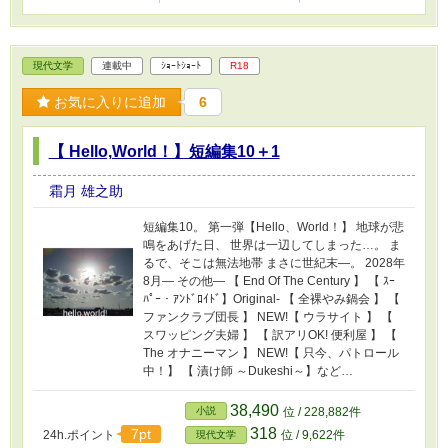
現代文学
連載中
ｼｮｰﾄｼｮｰﾄ
R18
お気に入りに追加
6
【 Hello,World！】短編集10＋1
霜月 雄之助
短編集10。 第一弾【Hello、World！】 地球が悲
鳴をあげた日、 世界は一辺してしまった…。 ま
るで、そこは無法地帯 まさに世紀末―。 2028年
8月― その他― 【 End Of The Century 】 【 ｽｰ
ﾊﾟｰ・ｱﾝﾄﾞﾛｲﾄﾞ】Original- 【 全裸やみ鍋会 】 【
ファンクラブ団長 】 NEW!【 ウラサイト 】 【
スワッピング夫婦 】 【 訳アリOK! 便利屋 】 【
The オナニーマン 】 NEW!【 只今、パトロール
中！】 【 漬け師 ～Dukeshi～】など…
38,490
小説
位 / 228,882件
318
7pt
24h.ポイント
位 / 9,622件
現代文学