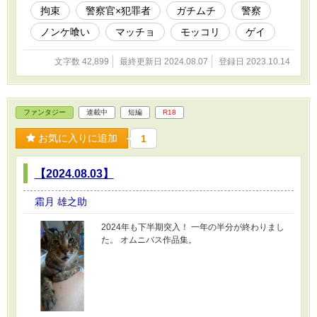
拘束
警察官×犯罪者
ガチムチ
警察
ノンケ喰い
マッチョ
モッコリ
ゲイ
文字数 42,899
最終更新日 2024.08.07
登録日 2023.10.14
ファンタジー
連載中
短編
R18
お気に入りに追加
1
【2024.08.03】
霜月 雄之助
2024年も下半期突入！ 一年の半分が終わりまし
た。 オムニバス作品集。