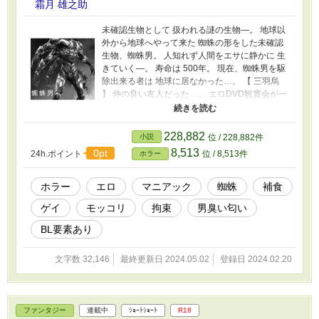
霜月 雄之助
未確認生物として 扱われる謎の生物―。 地球以
外から地球へやって来た 蜘蛛の形をした未確認
生物、蜘蛛男。 人知れず人間をエサに静かに 生
きていく―。 寿命は 500年。 現在、蜘蛛男を駆
除出来る者は 地球に居なかった…。 【 三羽烏
】 仲の良い友人だった…。 エロDVD観賞会が一
夜にして 3P複数プレイに変貌してしまった…。
若さゆえの過ちだろうか…？ NEW!【 アラムナ
イ 】～同窓会～ 中学時代の11年ぶりの同窓会が
228,882
小説
位 / 228,882件
開催された…。皆が子供から大人へとなってい
8,513
0pt
24h.ポイント
位 / 8,513件
ホラー
た…。 男子校の同窓会…。 妖しい雰囲気の中の
同窓会…！ 【 嬲り者 】なぶりもの 1.困らせた
り、いじめたりして面白がる。 2.手でおもちゃ
ホラー
エロ
マニアック
蜘蛛
補食
にする。
ゲイ
モッコリ
拘束
男臭い匂い
BL要素あり
文字数 32,146
最終更新日 2024.05.02
登録日 2024.02.20
ファンタジー
連載中
ｼｮｰﾄｼｮｰﾄ
R18