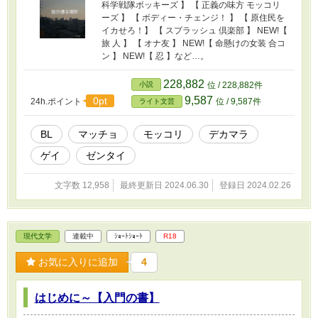
科学戦隊ボッキーズ 】 【 正義の味方 モッコリ
ーズ 】 【 ボディー・チェンジ！ 】 【 原住民を
イカせろ！】 【 スプラッシュ 倶楽部 】 NEW!【
旅 人 】 【 オナ友 】 NEW!【 命懸けの女装 合コ
ン 】 NEW!【 忍 】など…。
228,882
小説
位 / 228,882件
9,587
0pt
24h.ポイント
位 / 9,587件
ライト文芸
BL
マッチョ
モッコリ
デカマラ
ゲイ
ゼンタイ
文字数 12,958
最終更新日 2024.06.30
登録日 2024.02.26
現代文学
連載中
ｼｮｰﾄｼｮｰﾄ
R18
お気に入りに追加
4
はじめに～【入門の書】