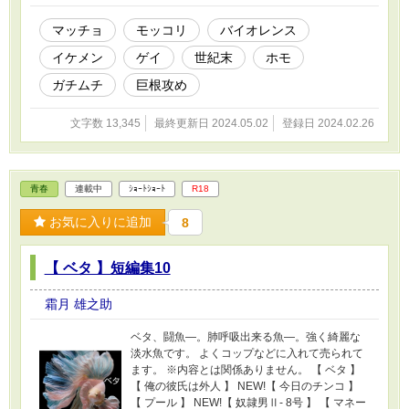
マッチョ
モッコリ
バイオレンス
イケメン
ゲイ
世紀末
ホモ
ガチムチ
巨根攻め
文字数 13,345
最終更新日 2024.05.02
登録日 2024.02.26
青春
連載中
ｼｮｰﾄｼｮｰﾄ
R18
お気に入りに追加
8
【 ベタ 】短編集10
霜月 雄之助
ベタ、闘魚―。肺呼吸出来る魚―。強く綺麗な
淡水魚です。 よくコップなどに入れて売られて
ます。 ※内容とは関係ありません。 【 ベタ 】
【 俺の彼氏は外人 】 NEW!【 今日のチンコ 】
【 プール 】 NEW!【 奴隷男Ⅱ- 8号 】 【 マネー