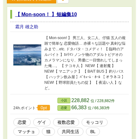
【 Mon-soon！ 】短編集10
霜月 雄之助
【 Mon-soon! 】 男三人、女二人、仔猫 五人の複
雑で簡単な 恋愛物語… 赤裸々な話題や 真剣な悩
みまで…etc. ドタバタ・コメディ！ 【 臨時のア
ルバイト 】ｶﾒﾗﾏﾝ ノンケ物のアダルトビデオの
カメラマンになり、男優に一目惚れしてしまっ
た俺…。 【 テコキ人 】 NEW!【 連射魔 】
NEW!【 マニアック 】 【 BAIT BUS 】釣りバス
【 ハッテン飲み屋 】ﾊﾞｷｭｰﾑ・ﾎｰﾙ 【 オラネコ 】
NEW!【 野球部員たちの掟 】 【 夜這い人 】な
ど。
228,882
小説
位 / 228,882件
66,383
0pt
24h.ポイント
位 / 66,383件
恋愛
恋愛
ゲイ
複数恋愛
モッコリ
マッチョ
猫
共同生活
BL