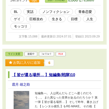
8,866
0pt
24h.ポイント
位 / 8,866件
ｴｯｾｲ・ﾉﾝﾌｨｸｼｮﾝ
BL
実話
ノンフィクション
青春恋愛
ゲイ
巨根攻め
生きる
目標
人生
モッコリ
文字数 15,088
最終更新日 2024.07.01
登録日 2023.09.29
ライト文芸
連載中
ｼｮｰﾄｼｮｰﾄ
R18
お気に入りに追加
6
【 皆が還る場所… 】短編集(戦隊)10
霜月 雄之助
短編集―。 人は死んだら どこへ逝くのだろ
う…。 また異なった世界があるのだろうか？ 第
一弾【 皆が還る場所… 】 そして昨年、書き上げ
た 【 レンタル彼氏 】をRE-MAKE。 その他 【