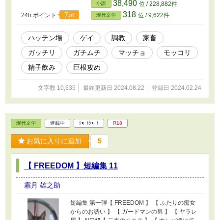
or WHITE ×3 】 【 アブノーマル 】 【 オナニー
38,490
小説
位 / 228,882件
のぞき 】 【 まとめ売り 】 【ある村での真相】
318
7pt
24h.ポイント
位 / 9,622件
現代文学
ハッテン場
ゲイ
調教
家畜
ガッチリ
ガチムチ
マッチョ
モッコリ
精子飲み
巨根攻め
文字数 10,635
最終更新日 2024.08.22
登録日 2024.02.24
現代文学
連載中
ｼｮｰﾄｼｮｰﾄ
R18
お気に入りに追加
5
【 FREEDOM 】短編集 11
霜月 雄之助
短編集 第一弾【 FREEDOM 】 【 ふたりの痴女
からのお誘い 】 【 ガードマンの男 】 【 ヤラレ