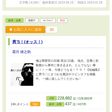
文字数 14,060
最終更新日 2024.08.16
登録日 2024.02.26
経済・企業
連載中
ｼｮｰﾄｼｮｰﾄ
R18
お気に入りに追加
32
男’S！(オッス！)
霜月 雄之助
俺は警察官の石橋 英治 22歳。 地元、交番に初
勤務から事件に巻き込まれ、とんでもない事
に！！ 一体、今後どうなる！？ ※ ＊【短編集】
に男’S！にまつわる裏話やスピンオフを掲載
中。 一緒に楽しんでくださいね！
228,882
小説
位 / 228,882件
437
0pt
24h.ポイント
位 / 437件
経済・企業