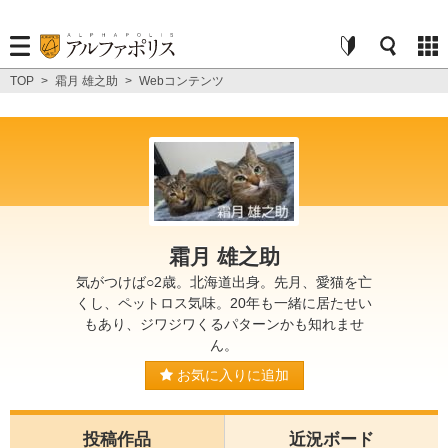
TOP
>
霜月 雄之助
>
Webコンテンツ
霜月 雄之助
気がつけば○2歳。北海道出身。先月、愛猫を亡
くし、ペットロス気味。20年も一緒に居たせい
もあり、ジワジワくるパターンかも知れませ
ん。
お気に入りに追加
投稿作品
近況ボード