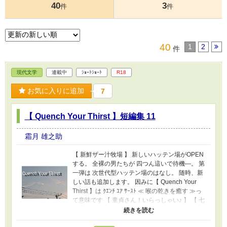
40
3
件
件
40
1
2
件
現代文学
連載中
ｼｮｰﾄｼｮｰﾄ
R18
お気に入りに追加
7
【 Quench Your Thirst 】短編集 11
霜月 雄之助
【 新鮮ザー汁牧場 】 新しいハッテン場がOPEN
する。 全裸の男たちが 四つん這いで待機―。 第
一弾は 次世代型ハッテン場のはなし。 随時、新
しい話も追加します。 因みに【 Quench Your
Thirst 】は ｸｴﾝﾁ ﾕｱ ｻｰｽﾄ ≪ 喉の乾きを癒す ≫っ
て意味です 【 童貞さん！いらっしゃい♪ 】 【 七
色ボックス！ 】 NEW!【 チンポ・マニア 】 【
十人 十物 】 【 GYM 】 【 Gの世界 】 【 BLACK