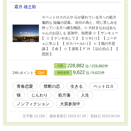
霜月 雄之助
※ペットロスの人や 心が疲れている方への処方
箋的な 短編小説集。 自分の為と、同じ苦しみを
持っている方へ綴る物語。☆ 大好きなおばあち
ゃんのお話しも 追加中。知恵袋 ☆【 サンキュー
】 ☆【 ゲンキ出して 】 【 リサ(♀) 】 【 ニーチ
ェに学ぶ 】 【 ガスパール(♂) 】 ☆【 猫の不思
議 】 【 命 】 ☆【 源気 】ｹﾞﾝｷ 【 以心伝心 】 【
思想 】
228,882
小説
位 / 228,882件
9,622
0pt
24h.ポイント
位 / 9,622件
現代文学
青春恋愛
禁断の恋
生きる
ペットロス
猫
じんわり
処方箋
人生
ノンフィクション
大賞参加中
文字数 13,190
最終更新日 2024.07.28
登録日 2024.04.04