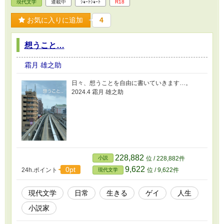
現代文学
連載中
ｼｮｰﾄｼｮｰﾄ
R18
お気に入りに追加
4
想うこと…
霜月 雄之助
日々、想うことを自由に書いていきます…。
2024.4 霜月 雄之助
228,882
小説
位 / 228,882件
9,622
0pt
24h.ポイント
位 / 9,622件
現代文学
現代文学
日常
生きる
ゲイ
人生
小説家