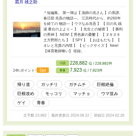
霜月 雄之助
＊短編集。 第一弾は【 漁師の兆さん 】の系譜、
春日部 兆吾の物語―。 江呂時代から、約260年
を経ての 物語―【 ウマなみ兆吾 】 【 日の丸 銭
湯 番台の上より～ 】 【 先生との秘密 】 【 勝利
の男神 】 NEW!【 男色家の憂鬱 】 【 ヌキヌキ
土方野郎たち 】 【 SPY 】 【 おほもだち 】 【
オレと兄貴の内情 】 【 ビックサイズ 】 New!
【体育教師喰い】 収録。
228,882
小説
位 / 228,882件
7,923
0pt
24h.ポイント
位 / 7,923件
青春
帰り道
ガッチリ
ガチムチ
巨根絶倫
巨根攻め
モッコリ
マッチョ
ウマ並み
ゲイ
青春
文字数 23,982
最終更新日 2024.08.22
登録日 2024.02.26