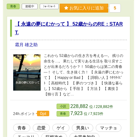
青春
連載中
ｼｮｰﾄｼｮｰﾄ
お気に入りに追加
5
【 永遠の夢にむかって 】 52歳からのRE：STAR
T.
霜月 雄之助
これから 52歳からの生き方を考える―。 残りの
余生を…。 果たして実りある生活を 取り戻すこ
とが出来るだろうか？！ 50歳からは第二の青春
―！ そして、生き抜く力！ 【 永遠の夢にむかっ
て 】 【 Happy or Bad 】 【 謌唄い人 】ｳﾀｳﾀｲﾋﾞ
ﾄ 【 高校時代 】 【 夢のつづき 】 【 快適な暮ら
し 】52歳から 【 手段 】 【 方法 】 【 裏技 】
【独り言 】など…
228,882
小説
位 / 228,882件
7,923
0pt
24h.ポイント
位 / 7,923件
青春
青春
恋愛
ゲイ
男臭い
マッチョ