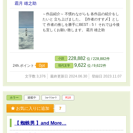
霜月 雄之助
～作品紹介～ 不慣れながらも 各作品の紹介をし
たいと 立ち上げました。 【作者のすす〆】とし
て 作者の推しを勝手にBEST：5！ それでは今後
も宜しくお願い致します。 霜月 雄之助
228,882
小説
位 / 228,882件
9,622
0pt
24h.ポイント
位 / 9,622件
現代文学
文字数 3,376
最終更新日 2024.06.30
登録日 2023.11.07
ホラー
連載中
ｼｮｰﾄｼｮｰﾄ
R18
お気に入りに追加
7
【 蜘蛛男 】and More…