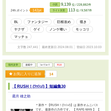
短編集です！ こちらも宜しくお願い致します。
9,139
小説
位 / 228,882件
※たまにノンケ+ゲイ要素ありです。
113
142pt
24h.ポイント
位 / 9,587件
ライト文芸
BL
ファンタジー
巨根攻め
覗き
ヤクザ
ゲイ
ノンケ喰い
モッコリ
マッチョ
文字数 247,441
最終更新日 2024.08.01
登録日 2023.10.03
現代文学
連載中
ｼｮｰﾄｼｮｰﾄ
R18
お気に入りに追加
14
【 RUSH！(ﾗｯｼｭ!) 】短編集30
霜月 雄之助
＊新作＊【RUSH！(ﾗｯｼｭ!)】は 新作オムニバス
です。 最新作の力作です。 【 RAPE-MAN 】 【