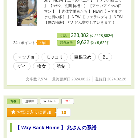
屋 】 NEW!【 二本のペニス 】 【 ナンパ橋にて
】 【 ｹﾂﾏﾝ、玄関 待機！】 【アツいアイツの口
マン 】 【 肉体労働者たち 】 NEW!【 ＋アルフ
ァな男の条件 】 NEW!【 フェラレディ 】 NEW!
【俺の秘密】 どんどん増やしていきます！
228,882
小説
位 / 228,882件
9,622
0pt
24h.ポイント
位 / 9,622件
現代文学
マッチョ
モッコリ
巨根攻め
BL
ゲイ
痴女
強制
文字数 7,574
最終更新日 2024.08.22
登録日 2024.02.26
青春
連載中
ｼｮｰﾄｼｮｰﾄ
R18
お気に入りに追加
10
【 Way Back Home 】 兆さんの系譜