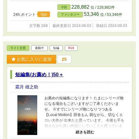
228,882
小説
位 / 228,882件
53,346
0pt
24h.ポイント
位 / 53,346件
ファンタジー
文字数 268
最終更新日 2024.08.03
登録日 2024.08.03
ライト文芸
連載中
短編
R18
お気に入りに追加
25
短編集(お薦め！)50＋
霜月 雄之助
お薦めの短編集になります！ たまにシリーズ物
になる場合もございますがご了承くださいま
せ。 ※すでにシリーズ物になりつつある
【Local Motion】田舎もん 我ながら、切なくエ
ロい大作が 出来たと思っています。 今後も手を
加えながら良い作品にしていこうと思っていま
すので応援、宜しくお願い致します。 スピンオ
フ作品も多数あります。 ※【RUSH!】も新しい