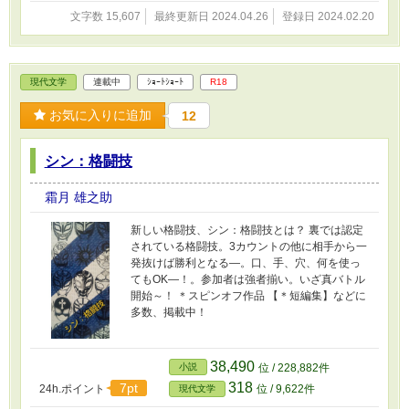
文字数 15,607
最終更新日 2024.04.26
登録日 2024.02.20
現代文学
連載中
ｼｮｰﾄｼｮｰﾄ
R18
お気に入りに追加
12
シン：格闘技
霜月 雄之助
新しい格闘技、シン：格闘技とは？ 裏では認定
されている格闘技。3カウントの他に相手から一
発抜けば勝利となる―。口、手、穴、何を使っ
てもOK―！。参加者は強者揃い。いざ真バトル
開始～！ ＊スピンオフ作品 【＊短編集】などに
多数、掲載中！
38,490
小説
位 / 228,882件
318
7pt
24h.ポイント
位 / 9,622件
現代文学