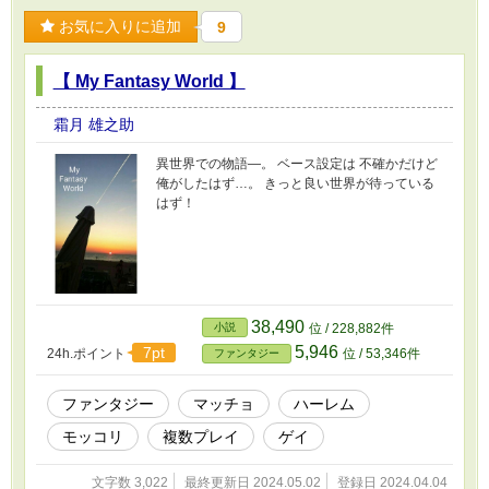
お気に入りに追加
9
【 My Fantasy World 】
霜月 雄之助
異世界での物語―。 ベース設定は 不確かだけど
俺がしたはず…。 きっと良い世界が待っている
はず！
38,490
小説
位 / 228,882件
5,946
7pt
24h.ポイント
位 / 53,346件
ファンタジー
ファンタジー
マッチョ
ハーレム
モッコリ
複数プレイ
ゲイ
文字数 3,022
最終更新日 2024.05.02
登録日 2024.04.04