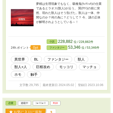
夢精は生理現象でもなく、吸種鬼(ｷｭｳｼｭｷ)の仕業
であるとラオス(獣人)が云う。 巽(ﾀﾂﾐ)の前に突
然、現れた獣人はそう告げた。獣人は一体、仲
間なのか？何の為に？どうして？ 今、謎の正体
が解明されようとしている～！
228,882
小説
位 / 228,882件
53,346
0pt
24h.ポイント
位 / 53,346件
ファンタジー
異世界
BL
ファンタジー
獣人
獣人×人
巨根攻め
モッコリ
マッチョ
ホモ
触手
文字数 29,795
最終更新日 2024.05.02
登録日 2023.10.06
恋愛
連載中
ｼｮｰﾄｼｮｰﾄ
R18
お気に入りに追加
3