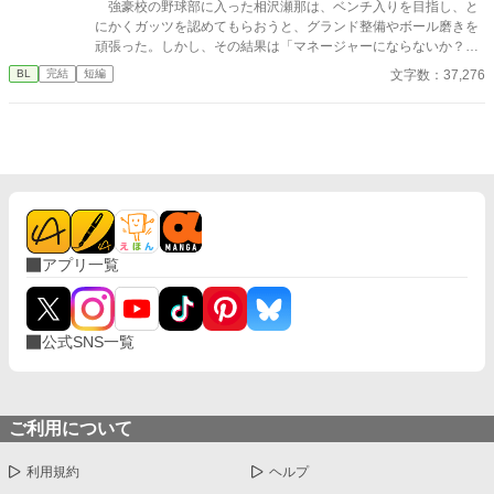
強豪校の野球部に入った相沢瀬那は、ベンチ入りを目指し、と
にかくガッツを認めてもらおうと、グランド整備やボール磨きを
頑張った。しかし、その結果は「マネージャーにならないか？」
という監督からの言葉。瀬那は葛藤の末、マネージャーに転身す
文字数：37,276
BL
完結
短編
る。 一方、才能溢れるピッチャーの戸田遼悠。瀬那は遼悠の才
能を羨ましく思っていたが、マネージャーとして関わる内に、遼
悠が文字通り血のにじむような努力をしている事を知る。
アプリ一覧
公式SNS一覧
ご利用について
利用規約
ヘルプ