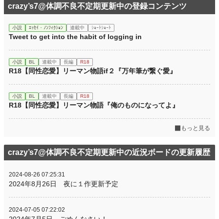
crazy’s7@体調不良不定期更新中の登録コンテンツ
小説
ｴｯｾｲ・ﾉﾝﾌｨｸｼｮﾝ
連載中
ｼｮｰﾄｼｮｰﾄ
Tweet to get into the habit of logging in
小説
BL
連載中
長編
R18
R18【同性恋愛】リーマン物語if２『万年筆が繋ぐ愛』
小説
BL
連載中
長編
R18
R18【同性恋愛】リーマン物語『俺のものになってよ』
もっと見る
crazy’s7@体調不良不定期更新中の近況ボードの更新履歴
2024-08-26 07:25:31
2024年8月26日 夜に１作更新予定
2024-07-05 07:22:02
2024年7月5日 ごめんなさい！