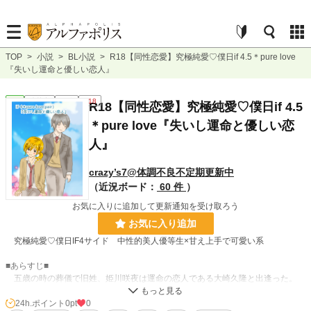
TOP
>
小説
>
BL小説
>
R18【同性恋愛】究極純愛♡僕日if 4.5＊pure love
『失いし運命と優しい恋人』
BL
連載中
長編
R18
R18【同性恋愛】究極純愛♡僕日if 4.5
＊pure love『失いし運命と優しい恋
人』
crazy’s7@体調不良不定期更新中
（近況ボード：
60 件
）
お気に入りに追加して更新通知を受け取ろう
お気に入り追加
究極純愛♡僕日IF4サイド 中性的美人優等生×甘え上手で可愛い系
■あらすじ■
五歳の時の葬儀で旧姓、姫川咲夜は運命の恋人である大崎久隆と出逢った。
『僕がパパの代わりに咲夜を幸せにしてあげる』
それは幼い約束。
24h.ポイント
0pt
0