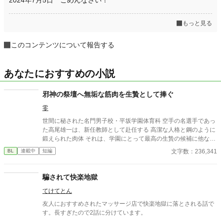
もっと見る
このコンテンツについて報告する
あなたにおすすめの小説
邪神の祭壇へ無垢な筋肉を生贄として捧ぐ
零
世間に秘された名門男子校・平坂学園体育科 空手の名選手であっ
た高尾雄一は、新任教師として赴任する 高潔な人格と鋼のように
鍛えられた肉体 それは、学園にとって最高の生贄の候補に他なら
なかった 至高の筋肉を持つ、精神を削られ意志をなくした青年を
文字数：236,341
BL
連載中
短編
太古の神に捧げるため、“水”、“風”、“土”の信奉者達が暗躍する 意
志をなくし筋肉の操り人形と化した“デク” 消える教師 山奥の男子
校で繰り広げられるダークファンタジー
騙されて快楽地獄
てけてとん
友人におすすめされたマッサージ店で快楽地獄に落とされる話で
す。長すぎたので2話に分けています。