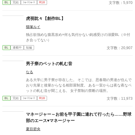
文字数：5,970
BL
完結
ｼｮｰﾄｼｮｰﾄ
R18
虎視眈々【創作BL】
猫塚ルイ
独占欲強めな腹黒攻め×何も気付かない鈍感受けの溺愛BL（※付
き合ってない）
文字数：20,907
BL
連載中
短編
男子寮のベットの軋む音
なる
ある大学に男子寮が存在した。 そこでは、思春期の男達が住んで
おり先輩と後輩からなる相部屋制度。 ある一室からは夜な夜なベ
ットの軋む音が聞こえる。 女子禁制の禁断の場所。
文字数：11,973
BL
完結
ｼｮｰﾄｼｮｰﾄ
R18
マネージャー～お前を甲子園に連れて行ったら……野球
部のエース♥マネージャー
夏目碧央