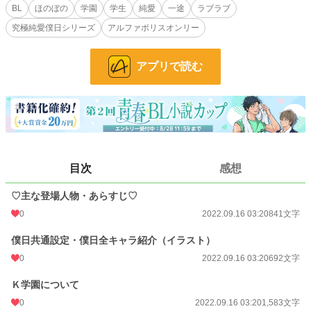
BL
ほのぼの
学園
学生
純愛
一途
ラブラブ
久隆は中学までその約束を守り一途に咲夜を思い続けていた。しかし、咲夜は
究極純愛僕日シリーズ
アルファポリスオンリー
母に”忘れなさい”と言われ諦めてしまう。母が再婚し姫川から霧島へ。中学で出
逢った”片倉葵”と恋に落ちる。久隆を忘れ幸せになれるはずだった。しかし、酔
った父によるある事件が原因で両親が離婚。血のつながらない父に引き取られる
アプリで読む
ことに。
一方、葵のほうでも問題が発生する。葵は知らなかったが、老舗旅館などを経
営する片倉は業績悪化により倒産寸前だったのだ。咲夜の父は大きな会社の社長
であったが離婚したことにより跡取りという椅子を失ってしまい、同時に葵との
将来もあきらめなければいけないという事態に。知らないのは葵ばかりであっ
た。
目次
感想
そこに手を差し伸べてきたのがなんと”大崎グループ”次期社長の久隆。
再会を躊躇う咲夜だったが、久隆にはすでに恋人がいて……。
♡主な登場人物・あらすじ♡
小説
228,583 位 / 228,583 件
0
2022.09.16 03:20
841文字
BL
31,383 位 / 31,383 件
僕日共通設定・僕日全キャラ紹介（イラスト）
0
2022.09.16 03:20
692文字
お気に入り
5
24h.ポイント
0 pt
Ｋ学園について
0
2022.09.16 03:20
1,583文字
文字数
12,743