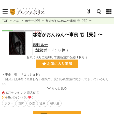
TOP
>
小説
>
ホラー小説
>
怨念がおんねん〜事例 壱【完】〜
ホラー
連載中
長編
R15
怨念がおんねん〜事例 壱【完】〜
君影 ルナ
（近況ボード：
8 件
）
お気に入りに追加して更新通知を受け取ろう
お気に入り追加
・事例 壱 『コウシュ村』
『自分』は真冬に似合わない服装で、見知らぬ集落に向かって歩いているらし
い。
何故『自分』はあの集落に向かっている？
何故『自分』のことが分からない？
HOTランキング 最高51位
何故……
24h.ポイント
0pt
0
ホラー
恐怖
心霊
怪異
祓い屋
・事例 弍 『ナトリさん』