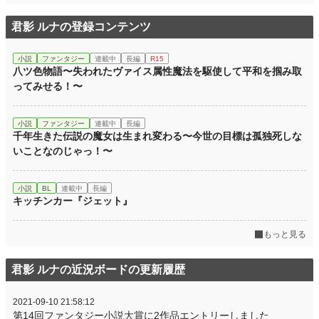
君影 ルナの登録コンテンツ
小説
ファンタジー
連載中
長編
R15
八ツ色物語〜失われたヴァイス属性魔法を駆使して平和を掴み取
ってみせる！〜
小説
ファンタジー
連載中
長編
千年生きた伝説の魔女は生まれ変わる〜今世の目標は孤独死しな
いことなのじゃっ！〜
小説
BL
連載中
長編
キッチンカー『ジェット』
もっと見る
君影 ルナの近況ボードの更新履歴
2021-09-10 21:58:12
第14回ファンタジー小説大賞に2作品エントリーしました