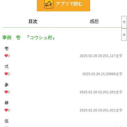
我が校の七不思議には、ナトリさんというものがある。それを実行したのが運の
アプリで読む
尽きだった。
（※ホラー成分皆無だったので書き直しします。）
目次
感想
・事例 参 『？？』
事例 壱 『コウシュ村』
──────────
・ホラー編と解決編とに分かれております。
壱
・純粋にホラーを楽しみたい方は漢数字の話だけを、解決編も楽しみたい方は数
0
2025.02.26 20:20
1,127文字
字を気にせず読んでいただけたらと思います。
弍
・フィクションです。
0
2025.02.26 21:20
890文字
小説
228,619 位 / 228,619 件
参
ホラー
8,498 位 / 8,498 件
0
2025.02.26 22:20
1,262文字
お気に入り
0
肆
24h.ポイント
0
0 pt
2025.02.26 23:20
1,421文字
文字数
72,543
伍