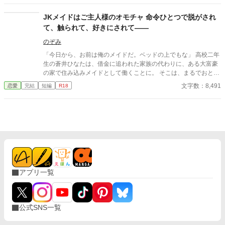
JKメイドはご主人様のオモチャ 命令ひとつで脱がされ
て、触られて、好きにされて――
のぞみ
「今日から、お前は俺のメイドだ。ベッドの上でもな」 高校二年
生の蒼井ひなたは、借金に追われた家族の代わりに、ある大富豪
の家で住み込みメイドとして働くことに。 そこは、まるでおとぎ
話に出てきそうな大きな洋館。 でも、そこで待っていたのは、同
文字数：8,491
恋愛
完結
短編
R18
じ高校に通うちょっと有名な男の子――完璧だけど性格が超ドS
な御曹司、天城 蓮だった。 昼間は生徒会長、夜は…ご主人様？
しかも、彼の命令はちょっと普通じゃない。 「掃除だけじゃダメ
だろ？ ご主人様の癒しも、メイドの大事な仕事だろ？」 手を握
られるたび、耳元で囁かれるたび、心臓がバクバクする。 なの
に、ひなたの体はどんどん反応してしまって…。 怒ったり照れた
りしながらも、次第に蓮に惹かれていくひなた。 だけど、彼には
まだ知られていない秘密があって―― 「…ほんとは、ずっと前か
ら、私…」 ただのメイドなんかじゃ終わりたくない。 恋と欲望が
アプリ一覧
交差する、ちょっぴり危険な主従ラブストーリー。
公式SNS一覧