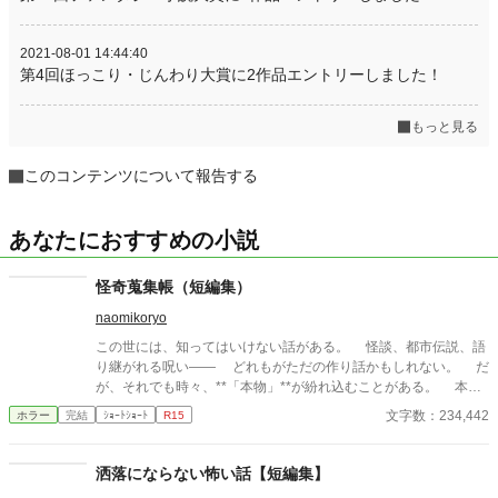
2021-08-01 14:44:40
第4回ほっこり・じんわり大賞に2作品エントリーしました！
もっと見る
このコンテンツについて報告する
あなたにおすすめの小説
怪奇蒐集帳（短編集）
naomikoryo
この世には、知ってはいけない話がある。 怪談、都市伝説、語
り継がれる呪い—— どれもがただの作り話かもしれない。 だ
が、それでも時々、**「本物」**が紛れ込むことがある。 本書
は、そんな“見つけてしまった”怪異を集めた一冊である。 最後
文字数：234,442
ホラー
完結
ｼｮｰﾄｼｮｰﾄ
R15
のページを閉じるとき、あなたは“何か”に気づくことになるだろ
う——。
洒落にならない怖い話【短編集】