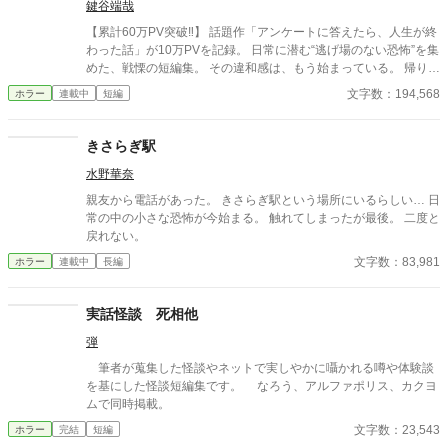
鍵谷端哉
【累計60万PV突破‼】 話題作「アンケートに答えたら、人生が終
わった話」が10万PVを記録。 日常に潜む“逃げ場のない恐怖”を集
めた、戦慄の短編集。 その違和感は、もう始まっている。 帰り
道、誰もいないはずの部屋、何気ない会話。 どこにでもある日常
文字数：194,568
ホラー
連載中
短編
が、ある瞬間、取り返しのつかない異常へと変わる。 意味が分か
ると凍りつく話。 理由もなく、ただ追い詰められていく話。 そし
て、最後の一行で現実がひっくり返る話。 1話1000〜2000文字。
きさらぎ駅
隙間時間で読める短編ながら、 読み終えたあと、ふとした静寂が
水野華奈
怖くなる。 これはすべて、どこかで起きていてもおかしくない
話。 ――あなたのすぐ隣でも。 洒落にならない実話風・創作ホラ
親友から電話があった。 きさらぎ駅という場所にいるらしい… 日
ー。
常の中の小さな恐怖が今始まる。 触れてしまったが最後。 二度と
戻れない。
文字数：83,981
ホラー
連載中
長編
実話怪談 死相他
弾
筆者が蒐集した怪談やネットで実しやかに囁かれる噂や体験談
を基にした怪談短編集です。 なろう、アルファポリス、カクヨ
ムで同時掲載。
文字数：23,543
ホラー
完結
短編