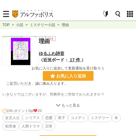
TOP
>
小説
>
ミステリー小説
>
理由
ミステリー
連載中
長編
R15
理由
ゆるふわ詩音
（近況ボード：
17 件
）
お気に入りに追加して更新通知を受け取ろう
お気に入り追加
ご足労いただき、誠に痛み入ります。
いきなりではございますが、刑務所をご存知でおられますか？
犯罪に手を染め、裁判で有罪と言われた者が拘禁や無期、死に服し、罪を償う施
設でございます。
24h.ポイント
0pt
20
女主人公
シリアス
恋愛
双子
コメディ
ミステリー
本
しかし、罪を犯した者が、本当に『悪者』なのでございましょうか？
犯罪者
人間ドラマ
日常
はい？ 今、なんと？