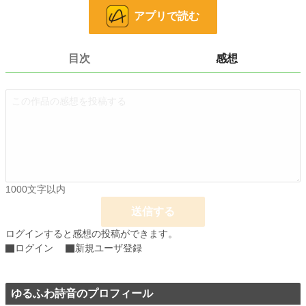
アプリで読む
被害者に謝れ……と。
それは、失敬。
目次
感想
不快になられた方々に、お詫びいたします。
大変、申し訳ございませんでした。
あれ？
私は、何か悪い事をいたしましたのでしょうか……？
◇◇◇
1000文字以内
送信する
気を取り直して、本題へ。
ログインすると感想の投稿ができます。
刑務所図書館を知っておられる方は、いらっしゃいますか？
ログイン
新規ユーザ登録
現時点では、海外に一つ、あるそうでございます。
ゆるふわ詩音のプロフィール