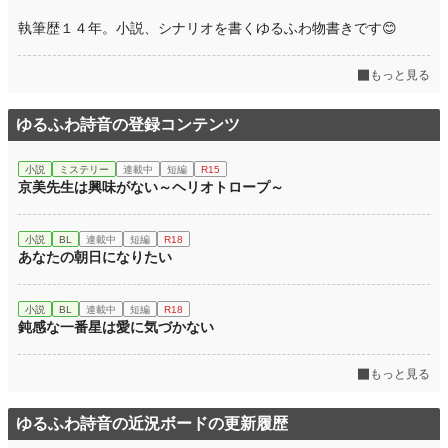
では、ご案内いたします。
執筆歴１４年。小説、シナリオを書くゆるふわ物書きです😊
未来に出来る日本唯一の刑務所図書館へ。
もっと見る
小説
228,924 位 / 228,924 件
ミステリー
ゆるふわ詩音の登録コンテンツ
5,378 位 / 5,378 件
お気に入り
1
小説
ミステリー
連載中
短編
R15
京美先生は興味がない～ヘリオトロープ～
24h.ポイント
0 pt
文字数
14,263
小説
BL
連載中
短編
R18
あなたの朝日になりたい
更新日時
2026.03.29 19:00
初回公開日時
2022.05.28 20:09
小説
BL
連載中
短編
R18
鈍感な一番星は愛に気づかない
週間ポイント
0 pt (228,924 位)
月間ポイント
42 pt (83,903 位)
もっと見る
年間ポイント
4,012 pt (50,773 位)
ゆるふわ詩音の近況ボードの更新履歴
累計ポイント
6,707 pt (113,540 位)