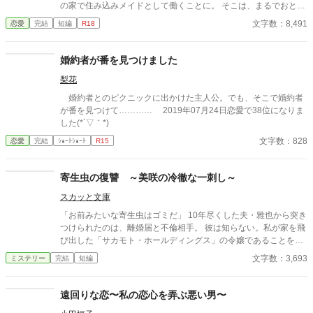
の家で住み込みメイドとして働くことに。 そこは、まるでおとぎ
話に出てきそうな大きな洋館。 でも、そこで待っていたのは、同
文字数：8,491
恋愛
完結
短編
R18
じ高校に通うちょっと有名な男の子――完璧だけど性格が超ドS
な御曹司、天城 蓮だった。 昼間は生徒会長、夜は…ご主人様？
しかも、彼の命令はちょっと普通じゃない。 「掃除だけじゃダメ
婚約者が番を見つけました
だろ？ ご主人様の癒しも、メイドの大事な仕事だろ？」 手を握
梨花
られるたび、耳元で囁かれるたび、心臓がバクバクする。 なの
に、ひなたの体はどんどん反応してしまって…。 怒ったり照れた
婚約者とのピクニックに出かけた主人公。でも、そこで婚約者
りしながらも、次第に蓮に惹かれていくひなた。 だけど、彼には
が番を見つけて………… 2019年07月24日恋愛で38位になりま
まだ知られていない秘密があって―― 「…ほんとは、ずっと前か
した(*´▽｀*)
ら、私…」 ただのメイドなんかじゃ終わりたくない。 恋と欲望が
文字数：828
恋愛
完結
ｼｮｰﾄｼｮｰﾄ
R15
交差する、ちょっぴり危険な主従ラブストーリー。
寄生虫の復讐 ～美咲の冷徹な一刺し～
スカッと文庫
「お前みたいな寄生虫はゴミだ」 10年尽くした夫・雅也から突き
つけられたのは、離婚届と不倫相手。 彼は知らない。私が家を飛
び出した「サカモト・ホールディングス」の令嬢であることを。
そして明日、彼が人生を賭けて挑む調印式の相手が、私の実父で
文字数：3,693
ミステリー
完結
短編
あることを。 どん底に叩き落とされたサレ妻による、容赦なき
「経済的破滅」の復讐劇。
遠回りな恋〜私の恋心を弄ぶ悪い男〜