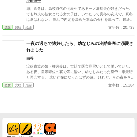
小田恒子
瀬川真冬は、高校時代の同級生である一ノ瀬玲央が好きだった。
でも玲央の彼女となる女の子は、いつだって真冬の友人で、真冬
は選ばれない。 就活で内定を決めた本命の会社を蹴って、最終的
には玲央の父が経営する会社へ就職をする。 そこには玲央がい
文字数：20,739
恋愛
完結
短編
る。 それなのに、私は玲央に選ばれない…… そんなある日、玲央
の出張に付き合うことになり、二人の恋が動き出す。 瀬川真冬
２５歳 一ノ瀬玲央 ２５歳 ベリーズカフェからの作品転載分を若
一夜の過ちで懐妊したら、幼なじみの冷酷皇帝に溺愛さ
干修正しております。 表紙は簡単表紙メーカーにて作成。 アルフ
れました
ァポリス公開日 2024/10/21 作品の無断転載はご遠慮ください。
由香
没落貴族の娘・柳月鈴は、宮廷で医官見習いとして働いていた。
ある夜、皇帝即位の宴で酒に酔い、幼なじみだった皇帝・李景珩
と再会する。 遠い存在になったはずの彼。 けれど、その夜をきっ
かけに月鈴の運命は大きく動き出す。 冷酷と恐れられる皇帝が、
文字数：15,184
恋愛
完結
短編
なぜか彼女だけには甘すぎて――。