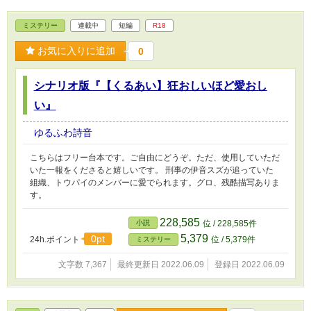
ミステリー
連載中
短編
R18
お気に入りに追加
0
シナリオ版『【くるあい】狂おしいほど愛おし
い』
ゆるふわ詩音
こちらはフリー台本です。ご自由にどうぞ。ただ、使用していただ
いた一報をくださると嬉しいです。 刑事の伊音スズが追っていた
組織、トウパイのメンバーに愛でられます。グロ、残酷描写ありま
す。
228,585
小説
位 / 228,585件
5,379
0pt
24h.ポイント
位 / 5,379件
ミステリー
文字数 7,367
最終更新日 2022.06.09
登録日 2022.06.09