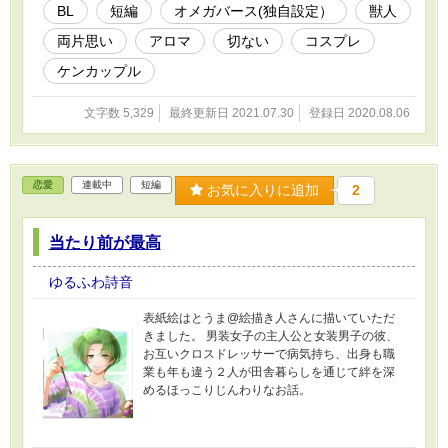
BL
短編
オメガバース(独自設定）
獣人
両片思い
アロマ
切ない
コスプレ
ケンカップル
文字数 5,329
最終更新日 2021.07.30
登録日 2020.08.06
恋愛
連載中
短編
お気に入りに追加
2
当たり前が最高
ゆるふわ詩音
表紙絵はとうま@絵描き人さんに描いていただ
きました。 男装女子の主人公と女装男子の彼、
お互いクロスドレッサーで病気持ち、出身も職
業も年も違う２人が田舎暮らしを通じて絆を深
めるほっこりじんわりなお話。