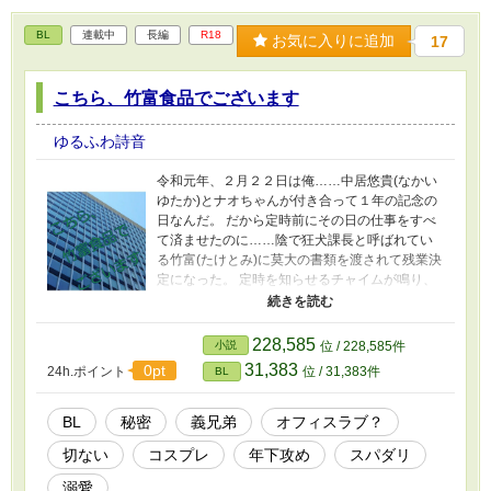
BL
連載中
長編
R18
お気に入りに追加
17
こちら、竹富食品でございます
ゆるふわ詩音
令和元年、２月２２日は俺……中居悠貴(なかい
ゆたか)とナオちゃんが付き合って１年の記念の
日なんだ。 だから定時前にその日の仕事をすべ
て済ませたのに……陰で狂犬課長と呼ばれてい
る竹富(たけとみ)に莫大の書類を渡されて残業決
定になった。 定時を知らせるチャイムが鳴り、
ゴン主任……福原権兵衛(ふくはらごんべえ)とイ
チャイチャして帰る竹富を恨めしく思っている
と、伊月先輩……山中伊月(やまなかいつき)が協
228,585
小説
位 / 228,585件
力してくれることになる。 救世主により２時間
31,383
0pt
24h.ポイント
位 / 31,383件
BL
で終わらせた俺が自宅に帰るが、そこにいたの
は－ー。 そして、俺とナオちゃんには秘密があ
るんだ。
BL
秘密
義兄弟
オフィスラブ？
切ない
コスプレ
年下攻め
スパダリ
溺愛