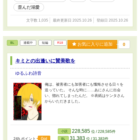
歪んだ溺愛
文字数 1,035
最終更新日 2025.10.26
登録日 2025.10.26
BL
連載中
短編
R18
お気に入りに追加
0
キミとの出逢いに賛美歌を
ゆるふわ詩音
俺は、被害者にも加害者にも懺悔させる日々を
送っていた。 そんな時に……あにさんに出会
い、惚れてしまったんだ。 ※表紙はケンタさん
からいただきました。
228,585
小説
位 / 228,585件
31,383
0pt
24h.ポイント
位 / 31,383件
BL