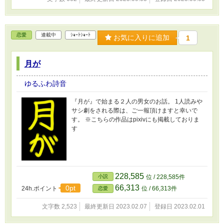
恋愛
連載中
ｼｮｰﾄｼｮｰﾄ
お気に入りに追加
1
月が
ゆるふわ詩音
『月が』で始まる２人の男女のお話。 1人読みや
サシ劇をされる際は、ご一報頂けますと幸いで
す。 ※こちらの作品はpixivにも掲載しておりま
す
228,585
小説
位 / 228,585件
66,313
0pt
24h.ポイント
位 / 66,313件
恋愛
文字数 2,523
最終更新日 2023.02.07
登録日 2023.02.01