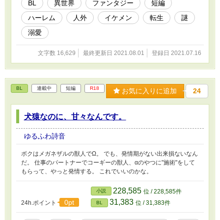
BL
異世界
ファンタジー
短編
ハーレム
人外
イケメン
転生
謎
溺愛
文字数 16,629
最終更新日 2021.08.01
登録日 2021.07.16
BL
連載中
短編
R18
お気に入りに追加
24
犬猿なのに、甘々なんです。
ゆるふわ詩音
ボクはメガネザルの獣人でΩ。 でも、発情期がない出来損ないなん
だ。 仕事のパートナーでコーギーの獣人、αのやつに"施術"をして
もらって、やっと発情する。 これでいいのかな。
228,585
小説
位 / 228,585件
31,383
0pt
24h.ポイント
位 / 31,383件
BL