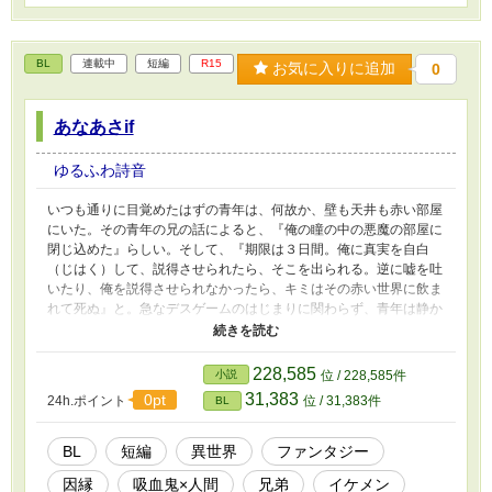
BL
連載中
短編
R15
お気に入りに追加
0
あなあさif
ゆるふわ詩音
いつも通りに目覚めたはずの青年は、何故か、壁も天井も赤い部屋
にいた。その青年の兄の話によると、『俺の瞳の中の悪魔の部屋に
閉じ込めた』らしい。そして、『期限は３日間。俺に真実を自白
（じはく）して、説得させられたら、そこを出られる。逆に嘘を吐
いたり、俺を説得させられなかったら、キミはその赤い世界に飲ま
れて死ぬ』と。急なデスゲームのはじまりに関わらず、青年は静か
に承諾した。果たして、青年は生き残れるのか。そして、どんな説
得をするのか……愛のすれ違いに彼らは――。
228,585
小説
位 / 228,585件
31,383
0pt
24h.ポイント
位 / 31,383件
BL
BL
短編
異世界
ファンタジー
因縁
吸血鬼×人間
兄弟
イケメン