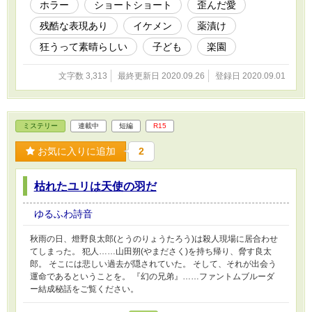
ホラー
ショートショート
歪んだ愛
残酷な表現あり
イケメン
薬漬け
狂うって素晴らしい
子ども
楽園
文字数 3,313
最終更新日 2020.09.26
登録日 2020.09.01
ミステリー
連載中
短編
R15
お気に入りに追加
2
枯れたユリは天使の羽だ
ゆるふわ詩音
秋雨の日、燈野良太郎(とうのりょうたろう)は殺人現場に居合わせ
てしまった。 犯人……山田朔(やまださく)を持ち帰り、脅す良太
郎。 そこには悲しい過去が隠されていた。 そして、それが出会う
運命であるということを。 『幻の兄弟』……ファントムブルーダ
ー結成秘話をご覧ください。