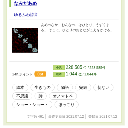
なみだあめ
ゆるふわ詩音
あめのなか、おんなのこはひとり、うずくま
る。 そこに、ひとりのおとながこえをかける。
228,585
小説
位 / 228,585件
1,044
0pt
24h.ポイント
位 / 1,044件
絵本
絵本
生きもの
物語
完結
切ない
不思議
詩
オノマトペ
ショートショート
ほっこり
文字数 461
最終更新日 2021.07.12
登録日 2021.07.12