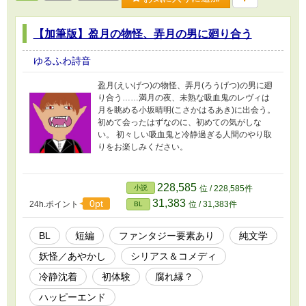
【加筆版】盈月の物怪、弄月の男に廻り合う
ゆるふわ詩音
盈月(えいげつ)の物怪、弄月(ろうげつ)の男に廻
り合う……満月の夜、未熟な吸血鬼のレヴィは
月を眺める小坂晴明(こさかはるあき)に出会う。
初めて会ったはずなのに、初めての気がしな
い。 初々しい吸血鬼と冷静過ぎる人間のやり取
りをお楽しみください。
228,585
小説
位 / 228,585件
31,383
0pt
24h.ポイント
位 / 31,383件
BL
BL
短編
ファンタジー要素あり
純文学
妖怪／あやかし
シリアス＆コメディ
冷静沈着
初体験
腐れ縁？
ハッピーエンド