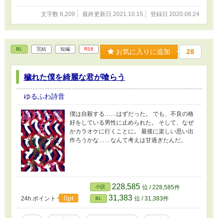
文字数 6,209
最終更新日 2021.10.15
登録日 2020.08.24
BL
完結
短編
R18
お気に入りに追加
28
穢れた僕を綺麗な君が喰らう
ゆるふわ詩音
僕は自殺する……はずだった。 でも、不良の格
好をしている男性に止められた。 そして、なぜ
かカラオケに行くことに。 最後に楽しい思い出
作ろうかな……なんて考えは甘過ぎたんだ。
228,585
小説
位 / 228,585件
31,383
0pt
24h.ポイント
位 / 31,383件
BL