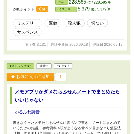
228,585
小説
位 / 228,585件
5,379
0pt
24h.ポイント
位 / 5,379件
ミステリー
ミステリー
運命
殺人犯
切ない
サスペンス
文字数 3,131
最終更新日 2020.09.18
登録日 2020.09.12
ｴｯｾｲ・ﾉﾝﾌｨｸｼｮﾝ
連載中
ｼｮｰﾄｼｮｰﾄ
お気に入りに追加
1
メモアプリがダメならふせんノートでまとめたら
いいじゃない
ゆるふわ詩音
書きなぐったメモたちをふせんに青ペンで書き、ノートにまとめて
いくだけのお話。 参考資料 ○頭がよくなる青ペン書きなぐり勉強法
【相川秀希著】(角川書店) ○１冊の「ふせんノート」で人生は、は