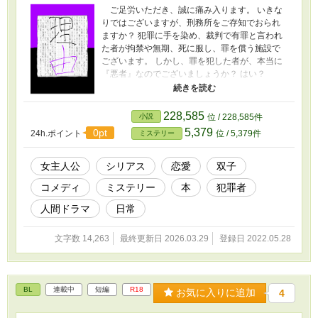
ご足労いただき、誠に痛み入ります。 いきな
りではございますが、刑務所をご存知でおられ
ますか？ 犯罪に手を染め、裁判で有罪と言われ
た者が拘禁や無期、死に服し、罪を償う施設で
ございます。 しかし、罪を犯した者が、本当に
『悪者』なのでございましょうか？ はい？
今、なんと？ 被害者に謝れ……と。 それは、失
敬。 不快になられた方々に、お詫びいたしま
す。 大変、申し訳ございませんでした。 あれ？
228,585
小説
位 / 228,585件
私は、何か悪い事をいたしましたのでしょう
5,379
0pt
24h.ポイント
位 / 5,379件
ミステリー
か……？ ◇◇◇ 気を取り直して、本題へ。
刑務所図書館を知っておられる方は、いらっし
ゃいますか？ 現時点では、海外に一つ、ある
女主人公
シリアス
恋愛
双子
そうでございます。 では、ご案内いたしま
コメディ
ミステリー
本
犯罪者
す。 未来に出来る日本唯一の刑務所図書館へ。
人間ドラマ
日常
文字数 14,263
最終更新日 2026.03.29
登録日 2022.05.28
BL
連載中
短編
R18
お気に入りに追加
4