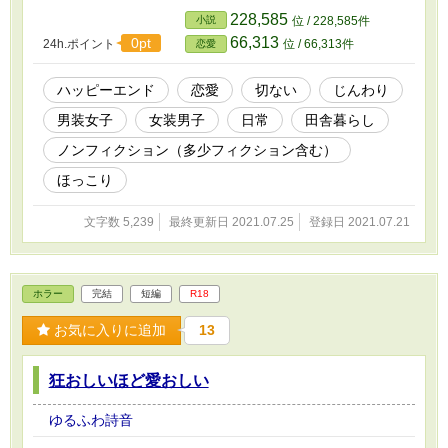
228,585
小説
位 / 228,585件
66,313
0pt
24h.ポイント
位 / 66,313件
恋愛
ハッピーエンド
恋愛
切ない
じんわり
男装女子
女装男子
日常
田舎暮らし
ノンフィクション（多少フィクション含む）
ほっこり
文字数 5,239
最終更新日 2021.07.25
登録日 2021.07.21
ホラー
完結
短編
R18
お気に入りに追加
13
狂おしいほど愛おしい
ゆるふわ詩音