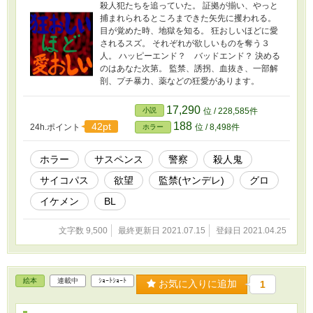
殺人犯たちを追っていた。 証拠が揃い、やっと
捕まれられるところまできた矢先に攫われる。
目が覚めた時、地獄を知る。 狂おしいほどに愛
されるスズ。 それぞれが欲しいものを奪う３
人。 ハッピーエンド？ バッドエンド？ 決める
のはあなた次第。 監禁、誘拐、血抜き、一部解
剖、プチ暴力、薬などの狂愛があります。
17,290
小説
位 / 228,585件
188
42pt
24h.ポイント
位 / 8,498件
ホラー
ホラー
サスペンス
警察
殺人鬼
サイコパス
欲望
監禁(ヤンデレ)
グロ
イケメン
BL
文字数 9,500
最終更新日 2021.07.15
登録日 2021.04.25
絵本
連載中
ｼｮｰﾄｼｮｰﾄ
お気に入りに追加
1