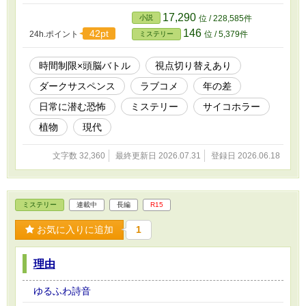
やり取りをしていた。 『今月中に原稿が届かな
かったら、契約解除だ』と告げられたはずの京
17,290
小説
位 / 228,585件
美。 しかし、月の最終日になっても原稿はまっ
146
42pt
24h.ポイント
位 / 5,379件
ミステリー
さらだった。 それに、もう一つの時間制限が課
された。 『本日中に花死体の推察を公開しろ。
さもないと、次の花死体を咲かせる』と、ネタ
時間制限×頭脳バトル
視点切り替えあり
を提供しに来た男性……吉鳥談からの花束の中
ダークサスペンス
ラブコメ
年の差
にあった手紙によって。 そして、持ち込まれた
ネタは『花死体事件』に関わる動画だった。 天
日常に潜む恐怖
ミステリー
サイコホラー
才作家は花の知識で推察を語り、担当編集は石
の知識で状況を把握する。 その果てに、明かさ
植物
現代
れる残酷で儚い物語とは――。 時間制限×頭脳バ
トルで繰り広げられる、ダークサスペンスラ
文字数 32,360
最終更新日 2026.07.31
登録日 2026.06.18
ブ。
ミステリー
連載中
長編
R15
お気に入りに追加
1
理由
ゆるふわ詩音