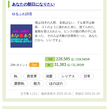
あなたの朝日になりたい
ゆるふわ詩音
僕は18才の人間。 名前はない、でも苗字は御
前。 ゴミのように扱われた末に、捨てられた。
最期を受け入れたら、ピンクの髪の男の子に出
会った。 その人は天敵の次期長だった。 あなた
だから、いいですよ。
228,585
小説
位 / 228,585件
31,383
0pt
24h.ポイント
位 / 31,383件
BL
BL
異世界
溺愛
シリアス
日常
濃密BL
能力
ほのぼの
文字数 1,211
最終更新日 2025.10.31
登録日 2022.01.29