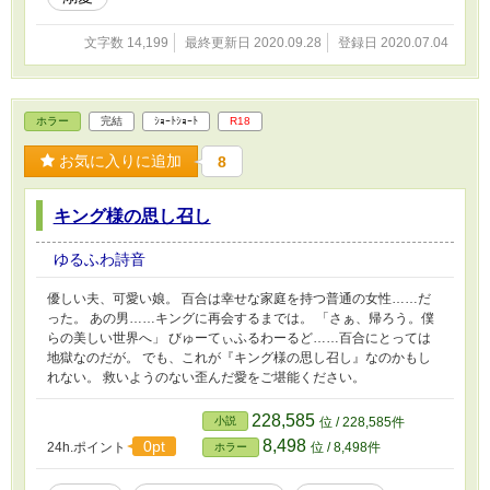
文字数 14,199
最終更新日 2020.09.28
登録日 2020.07.04
ホラー
完結
ｼｮｰﾄｼｮｰﾄ
R18
お気に入りに追加
8
キング様の思し召し
ゆるふわ詩音
優しい夫、可愛い娘。 百合は幸せな家庭を持つ普通の女性……だ
った。 あの男……キングに再会するまでは。 「さぁ、帰ろう。僕
らの美しい世界へ」 びゅーてぃふるわーるど……百合にとっては
地獄なのだが。 でも、これが『キング様の思し召し』なのかもし
れない。 救いようのない歪んだ愛をご堪能ください。
228,585
小説
位 / 228,585件
8,498
0pt
24h.ポイント
位 / 8,498件
ホラー