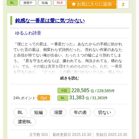
BL
連載中
短編
R18
お気に入りに追加
2
鈍感な一番星は愛に気づかない
ゆるふわ詩音
『僕にとっての君は、一番星だった』 あなたからの手紙に紡がれ
ていた言の葉は、相変わらず詩的だった。 売れない作家のあなた
と自信が持てない俺が出会い、たった１つの嘘により別れてしま
う。 『君を守るためならば、嫌われても、淘汰されても、構わな
い』 でも、その嘘は真実を隠すためのものだった。ただ、一番星
を守るために。 『どうか、この愛に気づかないでくれ』 恨んでい
たはずのあなたは、あの時の優しいままだったなんて……なんで言
ってくれなかったんだ。 「ほんと、バカだよ……あなたは」 俺が
気づいた時には、もう、あなたはーー
228,585
小説
位 / 228,585件
31,383
0pt
24h.ポイント
位 / 31,383件
BL
BL
短編
溺愛
年の差
切ない
濃密BL
文字数 503
最終更新日 2025.10.30
登録日 2025.10.30