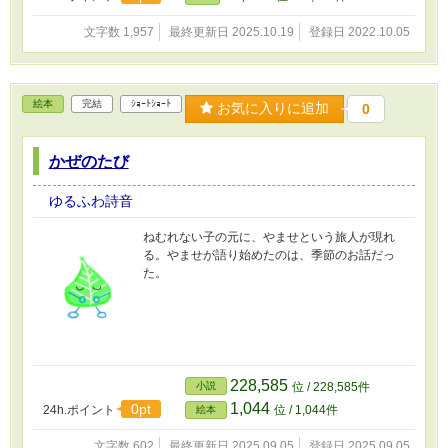
文字数 1,957
最終更新日 2025.10.19
登録日 2022.10.05
絵本
完結
ｼｮｰﾄｼｮｰﾄ
お気に入りに追加
0
かぜのたび
ゆるふわ詩音
ねむれない子の元に、やませという旅人が現れ
る。やませが語り始めたのは、季節のお話だっ
た。
228,585
小説
位 / 228,585件
1,044
0pt
24h.ポイント
位 / 1,044件
絵本
文字数 602
最終更新日 2025.09.05
登録日 2025.09.05