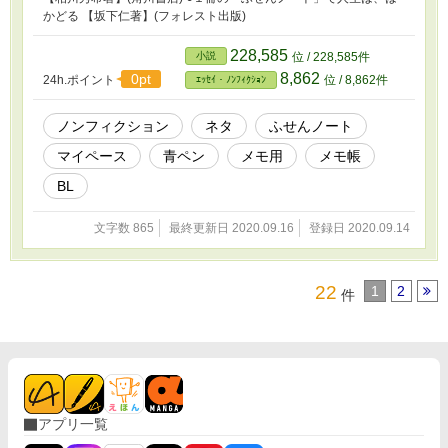
かどる 【坂下仁著】(フォレスト出版)
228,585
小説
位 / 228,585件
8,862
0pt
24h.ポイント
位 / 8,862件
ｴｯｾｲ・ﾉﾝﾌｨｸｼｮﾝ
ノンフィクション
ネタ
ふせんノート
マイペース
青ペン
メモ用
メモ帳
BL
文字数 865
最終更新日 2020.09.16
登録日 2020.09.14
22
1
2
件
アプリ一覧