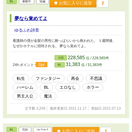
BL
連載中
短編
お気に入りに追加
2
夢なら覚めてよ
ゆるふわ詩音
看護師の僕が金髪の男性に酔っぱらいから救われた。 １週間後、
なぜかホテルに招待される。 夢なら覚めてよ。
228,585
小説
位 / 228,585件
31,383
0pt
24h.ポイント
位 / 31,383件
BL
転生
ファンタジー
再会
不思議
ハーレム
BL
エロなし
ホラー
男主人公
魔法
文字数 3,209
最終更新日 2021.11.17
登録日 2021.07.13
BL
完結
ｼｮｰﾄｼｮｰﾄ
お気に入りに追加
7