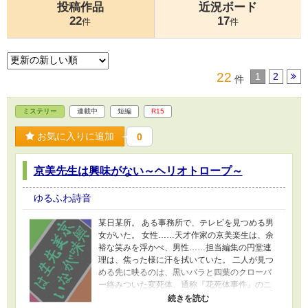
投稿作品
近況ボード
22
17
件
件
22
1
2
件
ミステリー
連載中
短編
R15
お気に入りに追加
0
京美先生は興味がない～ヘリオトロープ～
ゆるふわ詩音
某日某所。 ある事務所で、テレビを見つめる男
女がいた。 女性……天才作家の京美楽生は、余
裕な笑みを浮かべ、男性……担当編集の円堂連
理は、焦った様に汗を拭いていた。 二人が見つ
める先に映るのは、黒いバラと四葉のクローバ
ー絡みついた変死体、通称『花死体事件』のニ
ュースだった。 京美は花言葉、連理は石言葉で