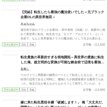
ンと結ばれるなど。 けれど与えられた【今まで選ばれなかったス
キルが使える】 戦闘はおろか日常の役にも立つ気がしない余りも
のばかり。 同じ転生者でイケメン王子のレイニーに出迎えられ歓
【完結】転生したら最強の魔法使いでした～元ブラック
迎される。 彼は【スキル：水】を使う最強で理想的な異世界転生
企業OLの異世界無双～
者に思えたのだが―――！？ ※小説家になろう様にも掲載してい
ます。
きゅちゃん
過労死寸前のブラック企業OL・田中美咲（28歳）が、残業中に倒
れて異世界に転生。転生先では「セリア・アルクライト」という
名前で、なんと世界最強クラスの魔法使いとして生まれ変わる。
前世で我慢し続けた鬱憤を晴らすかのように、理不尽な権力者た
文字数：111,630
ファンタジー
完結
長編
ちを魔法でバッサバッサと成敗し、困っている人々を助けてい
く。持ち前の社会人経験と常識、そして圧倒的な魔法力で、この
世界の様々な問題を解決していく痛快ストーリー。
転生貴族の革新的すぎる領地開拓～異世界の貴族に転生
した俺、超文明的な変換が可能な錬金術で辺境を最強の
領土にします～
名無し
ウルヴァリン男爵家の嫡男ロードとして転生した主人公。そこは
砂漠の辺境であると同時に、魔物たちが跳梁跋扈する魔境でもあ
った。領主の父が衰えながらもかろうじて死守していたが、その
最中でロードが授かったスキルは戦闘に無関係だと目されている
文字数：113,985
ファンタジー
完結
長編
錬金術。まもなく父が亡くなったことで、ロードはそれまで屋敷
に残っていた配下たちにまで見捨てられてしまう。ただ一人残っ
たのが、不忠の使用人と見られていたアリシアのみであった。ロ
嫁に来た転生悪役令嬢「破滅します！」 俺「大丈夫だ、
ードの錬金術は、異世界の物を超文明的な魔道具に変換できる能