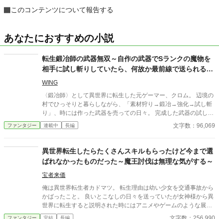
このコンテンツについて報告する
あなたにおすすめの小説
転生鍛冶師の武器無双～自作の武器でSランクの魔物を
相手に試し斬りしていたら、何故か最前線で送られるこ
とになったんだが～
WING
〈鍛冶師〉として異世界に転生した元ゲーマー、クロム。 辺境の
村でひっそりと暮らしながら、「素材狩り→鍛冶→強化→試し斬
り」、時には作った武器を売っての日々。 完成した武器の試し斬
りに向かったある日、王国軍の前でSランクの魔物をサクッと屠
文字数：96,069
ファンタジー
連載中
長編
ってしまう。 クロムの強さに目の当たりにした王国軍の団長は、
彼を勧誘する。 「王家が所有する希少素材を提供しよう。その代
わり、軍に入らないか？」 希少素材に釣られたクロムは、まんま
異世界転生したらたくさんスキルもらったけど今まで選
と最前線へと送られてしまう。 「なんで〈鍛冶師〉の俺が最前線
ばれなかったものだった～魔王討伐は無理な気がする～
なんだ……」 これは、戦えないと言われた〈鍛冶師〉が、自作の
武器を使って無双する物語。 ※『小説家になろう』『カクヨム』
宝者来価
でも連載しております。
俺は異世界転生者カドマツ。 転生理由は幼い少女を交通事故から
かばったこと。 良いとこなしの日々を送っていたが女神様から異
世界に転生すると説明された時にはアニメやゲームのような展開
を期待したりもした。 例えばモンスターを倒して国を救いヒロイ
文字数：256,990
ファンタジー
完結
長編