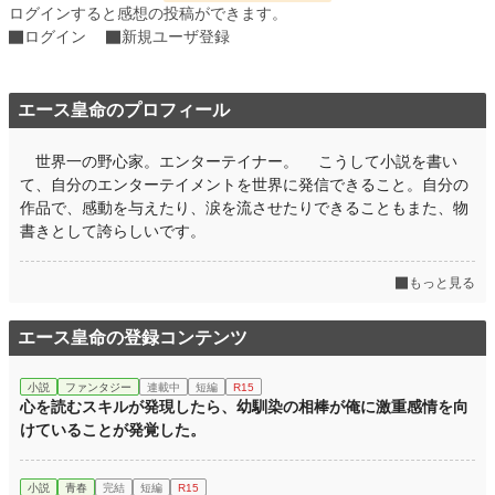
初回公開日時
2026.04.12 21:39
ログインすると感想の投稿ができます。
ログイン
新規ユーザ登録
初回完結日時
2026.04.19 23:37
週間ポイント
232 pt (22,884 位)
エース皇命のプロフィール
月間ポイント
877 pt (25,972 位)
世界一の野心家。エンターテイナー。 こうして小説を書い
年間ポイント
20,297 pt (19,927 位)
て、自分のエンターテイメントを世界に発信できること。自分の
累計ポイント
20,318 pt (70,559 位)
作品で、感動を与えたり、涙を流させたりできることもまた、物
書きとして誇らしいです。
もっと見る
エース皇命の登録コンテンツ
小説
ファンタジー
連載中
短編
R15
心を読むスキルが発現したら、幼馴染の相棒が俺に激重感情を向
けていることが発覚した。
小説
青春
完結
短編
R15