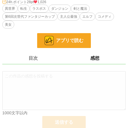
こなくなった。どうやら勇者パーティは解散し、彼らもすっかり新しい道に進ん
24h.ポイント
28pt
1,026
だらしい。
異世界
転生
ラスボス
ダンジョン
剣と魔法
第6回次世代ファンタジーカップ
主人公最強
エルフ
コメディ
あれから１年がたち、平凡な王都での生活を続ける俺。
美女
だが、俺の家のドアをぶっ壊して現れたのは、かつての勇者パーティのリーダ
ー、デュークだった。そいつが言うには、俺がダンジョンを放置して王都で遊ん
でいたせいで、いつの間にか新しいダンジョンのラスボスが誕生したんだと。
アプリで読む
俺に協力しろって？ なんでラスボスの俺が勇者パーティのメンバーと協力し
ないといけないのかね。
目次
感想
アホな元勇者パーティメンバーと送る、常識破りの異世界コメディ。
小説
21,476 位 / 228,747 件
ファンタジー
3,511 位 / 53,297 件
お気に入り
92
24h.ポイント
28 pt
文字数
35,941
1000文字以内
更新日時
2026.04.19 23:37
送信する