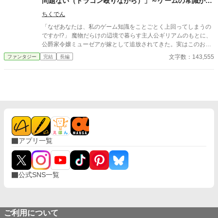
問題ない（ドラゴン殴りながら）」～ゲームの常識が通
力であり、観察力に優れたアリシアとともに領地の再建と復興を
用しない辺境領主の無自覚成り上がり～
目指すことになる。
ちくでん
「なぜあなたは、私のゲーム知識をことごとく上回ってしまうの
ですか!?」 魔物だらけの辺境で暮らす主人公ギリアムのもとに、
公爵家令嬢ミューゼアが嫁として追放されてきた。実はこのお嫁
さん、ゲーム世界に転生してきた転生悪役令嬢だったのです。 本
文字数：143,555
ファンタジー
完結
長編
来のゲームでは外道の悪役貴族だったはずのギリアム。ミューゼ
アは外道貴族に蹂躙される破滅エンドだったはずなのに、なぜか
この世界線では彼ギリアムは想定外に頑張り屋の好青年。彼はミ
ューゼアのゲーム知識をことごとく超えて彼女を仰天させるイレ
ギュラー、『ゲーム世界のルールブレイカー』でした。 ギリアム
とミューゼアは、破滅回避のために力を合わせて領地開拓をして
いきます。 スローライフ+悪役転生+領地開拓。これは、ゆったり
と生活しながらもだんだんと世の中に（意図せず）影響力を発揮
していってしまう二人の物語です。
アプリ一覧
公式SNS一覧
ご利用について