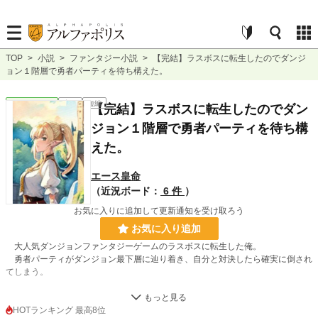
TOP
>
小説
>
ファンタジー小説
>
【完結】ラスボスに転生したのでダンジ
ョン１階層で勇者パーティを待ち構えた。
ファンタジー
完結
短編
【完結】ラスボスに転生したのでダン
ジョン１階層で勇者パーティを待ち構
えた。
エース皇命
（近況ボード：
6 件
）
お気に入りに追加して更新通知を受け取ろう
お気に入り追加
大人気ダンジョンファンタジーゲームのラスボスに転生した俺。
勇者パーティがダンジョン最下層に辿り着き、自分と対決したら確実に倒され
てしまう。
そこで、ダンジョン１階層で待ち伏せして勇者パーティやっつけてみた。
そしたらどうだ。まだ成長途中の彼らは自信を失い、もうダンジョンに潜って
HOTランキング 最高8位