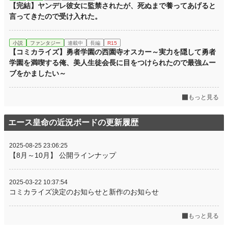
【完結】ヤンデレ彼女に監禁されたが、死ぬまで養ってあげると
言ってきたので受け入れた。
小説
ファンタジー
連載中
長編
R15
【コミカライズ】勇者学園の西園寺オスカー～実力を隠して勇者
学園を満喫する俺、美人生徒会長に目をつけられたので最強ムー
ブをかましたい～
もっと見る
エース皇命の近況ボードの更新履歴
2025-08-25 23:06:25
【8月～10月】 公開ラインナップ
2025-03-22 10:37:54
コミカライズ決定のお知らせと新作のお知らせ
もっと見る